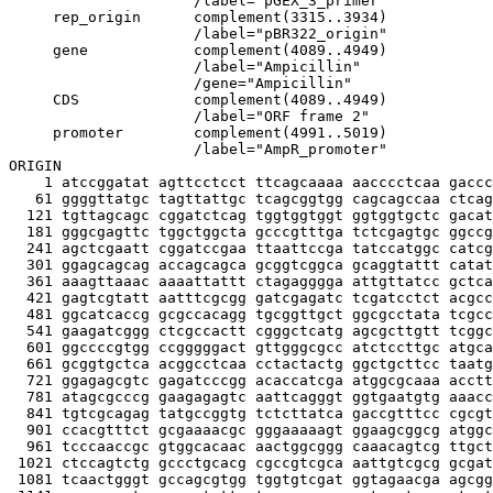
                     /label="pGEX_3_primer"

     rep_origin      complement(3315..3934)

                     /label="pBR322_origin"

     gene            complement(4089..4949)

                     /label="Ampicillin"

                     /gene="Ampicillin"

     CDS             complement(4089..4949)

                     /label="ORF frame 2"

     promoter        complement(4991..5019)

                     /label="AmpR_promoter"

ORIGIN

    1 atccggatat agttcctcct ttcagcaaaa aacccctcaa gaccc
   61 ggggttatgc tagttattgc tcagcggtgg cagcagccaa ctcag
  121 tgttagcagc cggatctcag tggtggtggt ggtggtgctc gacat
  181 gggcgagttc tggctggcta gcccgtttga tctcgagtgc ggccg
  241 agctcgaatt cggatccgaa ttaattccga tatccatggc catcg
  301 ggagcagcag accagcagca gcggtcggca gcaggtattt catat
  361 aaagttaaac aaaattattt ctagagggga attgttatcc gctca
  421 gagtcgtatt aatttcgcgg gatcgagatc tcgatcctct acgcc
  481 ggcatcaccg gcgccacagg tgcggttgct ggcgcctata tcgcc
  541 gaagatcggg ctcgccactt cgggctcatg agcgcttgtt tcggc
  601 ggccccgtgg ccgggggact gttgggcgcc atctccttgc atgca
  661 gcggtgctca acggcctcaa cctactactg ggctgcttcc taatg
  721 ggagagcgtc gagatcccgg acaccatcga atggcgcaaa acctt
  781 atagcgcccg gaagagagtc aattcagggt ggtgaatgtg aaacc
  841 tgtcgcagag tatgccggtg tctcttatca gaccgtttcc cgcgt
  901 ccacgtttct gcgaaaacgc gggaaaaagt ggaagcggcg atggc
  961 tcccaaccgc gtggcacaac aactggcggg caaacagtcg ttgct
 1021 ctccagtctg gccctgcacg cgccgtcgca aattgtcgcg gcgat
 1081 tcaactgggt gccagcgtgg tggtgtcgat ggtagaacga agcgg