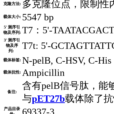
多克隆位点，限制性
克隆方法:
5547 bp
载体大小:
T7：5'-TAATACGACT
5' 测序引
物及序列:
3' 测序引
T7t: 5'-GCTAGTTAT
物及序
列:
N-pelB, C-HSV, C-His
载体标签:
Ampicillin
载体抗性:
含有pelB信号肽，
备注:
与
pET27b
载体除了抗
69337-3
产品目录