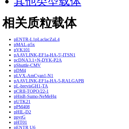
其他类型载体
相关质粒载体
pENTR-L1pLaclacZaL4
pMAL-p5x
pVK101
pAAVLINK-EF1a-HA-5'-ITSN1
pcDNA3.1+N-DYK-P2A
pShuttle-CMV
pDM4
pLVX-AmCyan1-N1
pAAVLINK-EF1a-HA-5-RALGAPB
pL-brevisGH1-TA
pCRII-TOPO/22-1
pHisB-Sumo-NeMeHg
pUTK21
pPM408
pHIL-D2
ppyrG
pHT01
pENTR U6