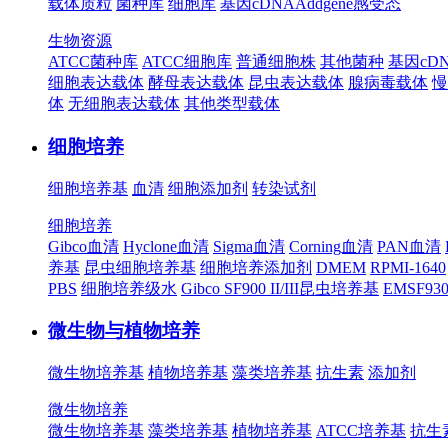
载体质粒
菌种库
细胞库
基因cDNA
Addgene
感受态
生物资源
ATCC菌种库
ATCC细胞库
普通细胞株
其他菌种
基因cD
细胞表达载体
酵母表达载体
昆虫表达载体
腺病毒载体
慢
体
无细胞表达载体
其他类型载体
细胞培养
细胞培养基
血清
细胞添加剂
转染试剂
细胞培养
Gibco血清
Hyclone血清
Sigma血清
Corning血清
PAN血清
养基
昆虫细胞培养基
细胞培养添加剂
DMEM
RPMI-1640
PBS
细胞培养级水
Gibco SF900 II/III昆虫培养基
EMSF9
微生物与植物培养
微生物培养基
植物培养基
藻类培养基
抗生素
添加剂
微生物培养
微生物培养基
藻类培养基
植物培养基
ATCC培养基
抗生