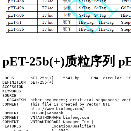
pET-25b(+)质粒序列 
LOCUS       pET-25b(+)    5547 bp     DNA  circular  SY
DEFINITION  pET-25b(+)

ACCESSION   

KEYWORDS    

SOURCE      

  ORGANISM  other sequences; artificial sequences; vect
COMMENT     This file is created by Vector NTI

            http://www.biofeng.com/

COMMENT     ORIGDB|GenBank

COMMENT     VNTAUTHORNAME|biofeng.com|

COMMENT     VNTOAUTHORAD1|Novagen Inc.|

FEATURES             Location/Qualifiers

     source          1..5547
