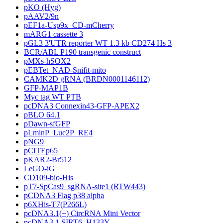
pKO (Hyg)
pAAV2/9n
pEF1a-Usp9x_CD-mCherry
mARG1 cassette 3
pGL3 3'UTR reporter WT 1.3 kb CD274 Hs 3
BCR/ABL P190 transgenic construct
pMXs-hSOX2
pEBTet_NAD-Snifit-mito
CAMK2D gRNA (BRDN0001146112)
GFP-MAP1B
Myc tag WT PTB
pcDNA3 Connexin43-GFP-APEX2
pBLO 64.1
pDawn-sfGFP
pLminP_Luc2P_RE4
pNG9
pCITEp65
pKAR2-Br512
LeGO-iG
CD109-bio-His
pT7-SpCas9_sgRNA-site1 (RTW443)
pCDNA3 Flag p38 alpha
p6XHis-T7(P266L)
pcDNA3.1(+) CircRNA Mini Vector
pcDNA3.1 SIRT6_H133Y