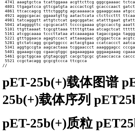
 4741 aaagtgctca tcattggaaa acgttcttcg gggcgaaaac tctca
 4801 ttgagatcca gttcgatgta acccactcgt gcacccaact gatct
 4861 ttcaccagcg tttctgggtg agcaaaaaca ggaaggcaaa atgcc
 4921 agggcgacac ggaaatgttg aatactcata ctcttccttt ttcaa
 4981 tatcagggtt attgtctcat gagcggatac atatttgaat gtatt
 5041 ataggggttc cgcgcacatt tccccgaaaa gtgccacctg aaatt
 5101 ttgttaaaat tcgcgttaaa tttttgttaa atcagctcat ttttt
 5161 atcggcaaaa tcccttataa atcaaaagaa tagaccgaga taggg
 5221 gtttggaaca agagtccact attaaagaac gtggactcca acgtc
 5281 gtctatcagg gcgatggccc actacgtgaa ccatcaccct aatca
 5341 aggtgccgta aagcactaaa tcggaaccct aaagggagcc cccga
 5401 ggaaagccgg cgaacgtggc gagaaaggaa gggaagaaag cgaaa
 5461 gcgctggcaa gtgtagcggt cacgctgcgc gtaaccacca caccc
 5521 ccgctacagg gcgcgtccca ttcgcca

pET-25b(+)载体图谱 
25b(+)载体序列 pE
pET-25b(+)质粒 pE