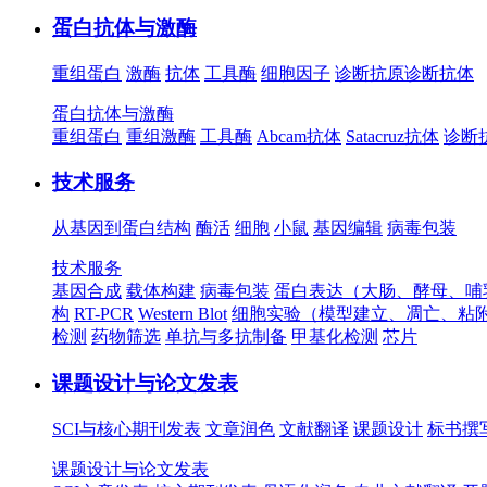
蛋白抗体与激酶
重组蛋白
激酶
抗体
工具酶
细胞因子
诊断抗原
诊断抗体
蛋白抗体与激酶
重组蛋白
重组激酶
工具酶
Abcam抗体
Satacruz抗体
诊断
技术服务
从基因到蛋白结构
酶活
细胞
小鼠
基因编辑
病毒包装
技术服务
基因合成
载体构建
病毒包装
蛋白表达（大肠、酵母、哺
构
RT-PCR
Western Blot
细胞实验（模型建立、凋亡、粘
检测
药物筛选
单抗与多抗制备
甲基化检测
芯片
课题设计与论文发表
SCI与核心期刊发表
文章润色
文献翻译
课题设计
标书撰
课题设计与论文发表