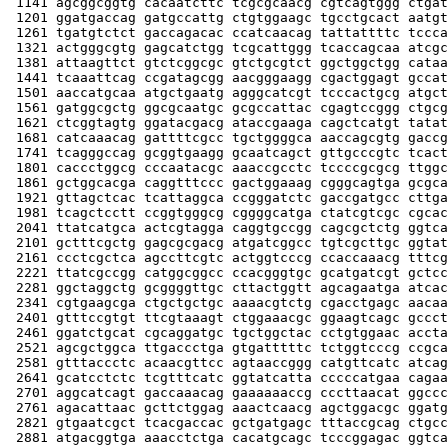
 1141 agcggcggtg cacaatcttc tcgcgcaacg cgtcagtggg ctgat
 1201 ggatgaccag gatgccattg ctgtggaagc tgcctgcact aatgt
 1261 tgatgtctct gaccagacac ccatcaacag tattattttc tccca
 1321 actgggcgtg gagcatctgg tcgcattggg tcaccagcaa atcgc
 1381 attaagttct gtctcggcgc gtctgcgtct ggctggctgg cataa
 1441 tcaaattcag ccgatagcgg aacgggaagg cgactggagt gccat
 1501 aaccatgcaa atgctgaatg agggcatcgt tcccactgcg atgct
 1561 gatggcgctg ggcgcaatgc gcgccattac cgagtccggg ctgcg
 1621 ctcggtagtg ggatacgacg ataccgaaga cagctcatgt tatat
 1681 catcaaacag gattttcgcc tgctggggca aaccagcgtg gaccg
 1741 tcagggccag gcggtgaagg gcaatcagct gttgcccgtc tcact
 1801 caccctggcg cccaatacgc aaaccgcctc tccccgcgcg ttggc
 1861 gctggcacga caggtttccc gactggaaag cgggcagtga gcgca
 1921 gttagctcac tcattaggca ccgggatctc gaccgatgcc cttga
 1981 tcagctcctt ccggtgggcg cggggcatga ctatcgtcgc cgcac
 2041 ttatcatgca actcgtagga caggtgccgg cagcgctctg ggtca
 2101 gctttcgctg gagcgcgacg atgatcggcc tgtcgcttgc ggtat
 2161 ccctcgctca agccttcgtc actggtcccg ccaccaaacg tttcg
 2221 ttatcgccgg catggcggcc ccacgggtgc gcatgatcgt gctcc
 2281 ggctaggctg gcggggttgc cttactggtt agcagaatga atcac
 2341 cgtgaagcga ctgctgctgc aaaacgtctg cgacctgagc aacaa
 2401 gtttccgtgt ttcgtaaagt ctggaaacgc ggaagtcagc gccct
 2461 ggatctgcat cgcaggatgc tgctggctac cctgtggaac accta
 2521 agcgctggca ttgaccctga gtgatttttc tctggtcccg ccgca
 2581 gtttaccctc acaacgttcc agtaaccggg catgttcatc atcag
 2641 gcatcctctc tcgtttcatc ggtatcatta cccccatgaa cagaa
 2701 aggcatcagt gaccaaacag gaaaaaaccg cccttaacat ggccc
 2761 agacattaac gcttctggag aaactcaacg agctggacgc ggatg
 2821 gtgaatcgct tcacgaccac gctgatgagc tttaccgcag ctgcc
 2881 atgacggtga aaacctctga cacatgcagc tcccggagac ggtca