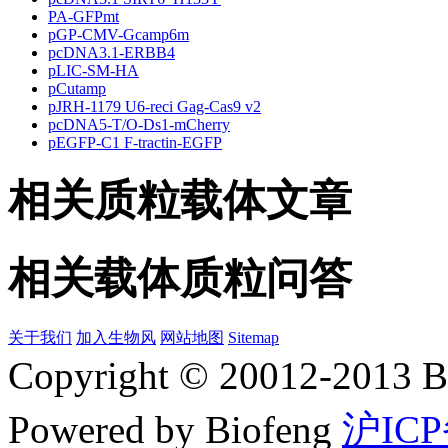
PA-GFPmt
pGP-CMV-Gcamp6m
pcDNA3.1-ERBB4
pLIC-SM-HA
pCutamp
pJRH-1179 U6-reci Gag-Cas9 v2
pcDNA5-T/O-Ds1-mCherry
pEGFP-C1 F-tractin-EGFP
相关质粒载体文章
相关载体质粒问答
关于我们
加入生物风
网站地图
Sitemap
Copyright © 20012-2
Powered by Biofeng
沪ICP