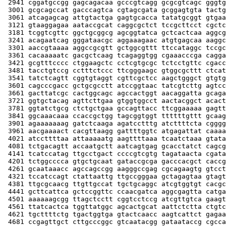
 2941 cggatgccgg gagcagacaa gcccgtcagg gcgcgtcagc gggtg
 3001 gcgcagccat gacccagtca cgtagcgata gcggagtgta tactg
 3061 atcagagcag attgtactga gagtgcacca tatatgcggt gtgaa
 3121 gtaaggagaa aataccgcat caggcgctct tccgcttcct cgctc
 3181 tcggtcgttc ggctgcggcg agcggtatca gctcactcaa aggcg
 3241 acagaatcag gggataacgc aggaaagaac atgtgagcaa aaggc
 3301 aaccgtaaaa aggccgcgtt gctggcgttt ttccataggc tccgc
 3361 cacaaaaatc gacgctcaag tcagaggtgg cgaaacccga cagga
 3421 gcgtttcccc ctggaagctc cctcgtgcgc tctcctgttc cgacc
 3481 tacctgtccg cctttctccc ttcgggaagc gtggcgcttt ctcat
 3541 tatctcagtt cggtgtaggt cgttcgctcc aagctgggct gtgtg
 3601 cagcccgacc gctgcgcctt atccggtaac tatcgtcttg agtcc
 3661 gacttatcgc cactggcagc agccactggt aacaggatta gcaga
 3721 ggtgctacag agttcttgaa gtggtggcct aactacggct acact
 3781 ggtatctgcg ctctgctgaa gccagttacc ttcggaaaaa gagtt
 3841 ggcaaacaaa ccaccgctgg tagcggtggt ttttttgttt gcaag
 3901 agaaaaaaag gatctcaaga agatcctttg atcttttcta cgggg
 3961 aacgaaaact cacgttaagg gattttggtc atgagattat caaaa
 4021 atccttttaa attaaaaatg aagttttaaa tcaatctaaa gtata
 4081 tctgacagtt accaatgctt aatcagtgag gcacctatct cagcg
 4141 tcatccatag ttgcctgact ccccgtcgtg tagataacta cgata
 4201 tctggcccca gtgctgcaat gataccgcga gacccacgct caccg
 4261 gcaataaacc agccagccgg aagggccgag cgcagaagtg gtcct
 4321 tccatccagt ctattaattg ttgccgggaa gctagagtaa gtagt
 4381 ttgcgcaacg ttgttgccat tgctgcaggc atcgtggtgt cacgc
 4441 gcttcattca gctccggttc ccaacgatca aggcgagtta catga
 4501 aaaaaagcgg ttagctcctt cggtcctccg atcgttgtca gaagt
 4561 ttatcactca tggttatggc agcactgcat aattctctta ctgtc
 4621 tgcttttctg tgactggtga gtactcaacc aagtcattct gagaa
 4681 ccgagttgct cttgcccggc gtcaatacgg gataataccg cgcca