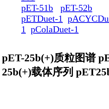
pET-51b
pET-52b
pETDuet-1
pACYCDue
1
pColaDuet-1
pET-25b(+)质粒图谱 
25b(+)载体序列 pE