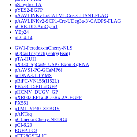
pS-hydro_TA
pYES2-EGFP
pAAVLINKv1-pCALM1-Cre-3'-ITSN1-FLAG
pAAVLINKv2-SCP1-Cre-UDeg3a-3'-CADPS-FLAG
pCRE-DD-AmCyan1
YEp24
pLC4-14
GW1-Peredox-mCherry-NLS
pQCasTns(Vch)-entry(BsaI)
pTA-HUH
pX330_SpCas9_USP7 Exon 3 gRNA
pAAVS1-PC-GCaMP6f
pcDNA3.1-TYMS
pBiFC-VN155(I152L)
PB533_15F11-sfGFP
pHCMV_DUGV_GP
pXR002:EF1a-dCasRx-2A-EGFP
PX551
pTM1_VP30_ZEBOV
pAKTaq
pCI-neo.mCherry-NEDD4
pCI-6.20
EGFP-LC3
pET28GST-LIC