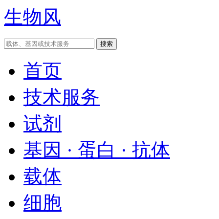
生物风
首页
技术服务
试剂
基因 · 蛋白 · 抗体
载体
细胞