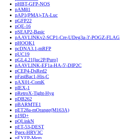
pHBT-GFP-NOS
pAMβ1
pAP1(PMA)-TA-Luc
pGFP22
pQE-16
pSEAP2-Basic
pAAVLINKv2-SCP1-Cre-UDeg3a-3'-POGZ-FLAG
pHOOK1
pcDNA3.1-mRFP
pUC19
pGL4.21[luc2P/Puro]
pAAVLINK-EF1a-HA-5'-DIP2C
pCEP4-DsRed2
pFastBac1-His-C
pAX01-ComK
pIEX-1
pRetroX-Tight-Hyg
pDB262
pBARMTE1
pET28a-mOrange(M163A)
p19D+
pQLinkN
pET-53-DEST
Pgex-HRV3C
pEYFP-Mem