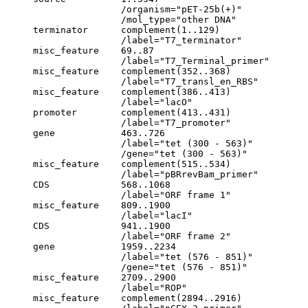
                     /organism="pET-25b(+)"

                     /mol_type="other DNA"

     terminator      complement(1..129)

                     /label="T7_terminator"

     misc_feature    69..87

                     /label="T7_Terminal_primer"

     misc_feature    complement(352..368)

                     /label="T7_transl_en_RBS"

     misc_feature    complement(386..413)

                     /label="lacO"

     promoter        complement(413..431)

                     /label="T7_promoter"

     gene            463..726

                     /label="tet (300 - 563)"

                     /gene="tet (300 - 563)"

     misc_feature    complement(515..534)

                     /label="pBRrevBam_primer"

     CDS             568..1068

                     /label="ORF frame 1"

     misc_feature    809..1900

                     /label="lacI"

     CDS             941..1900

                     /label="ORF frame 2"

     gene            1959..2234

                     /label="tet (576 - 851)"

                     /gene="tet (576 - 851)"

     misc_feature    2709..2900

                     /label="ROP"

     misc_feature    complement(2894..2916)
