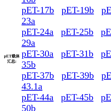
pET-17b
pET-19b
pE
23a
pET-24a
pET-25b
pE
29a
pET-30a
pET-31b
pE
pET载体
汇总:
35b
pET-37b
pET-39b
pE
43.1a
pET-44a
pET-45b
pE
50b