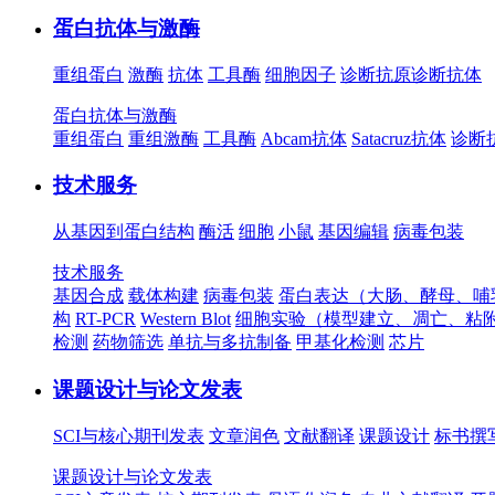
蛋白抗体与激酶
重组蛋白
激酶
抗体
工具酶
细胞因子
诊断抗原
诊断抗体
蛋白抗体与激酶
重组蛋白
重组激酶
工具酶
Abcam抗体
Satacruz抗体
诊断
技术服务
从基因到蛋白结构
酶活
细胞
小鼠
基因编辑
病毒包装
技术服务
基因合成
载体构建
病毒包装
蛋白表达（大肠、酵母、哺
构
RT-PCR
Western Blot
细胞实验（模型建立、凋亡、粘
检测
药物筛选
单抗与多抗制备
甲基化检测
芯片
课题设计与论文发表
SCI与核心期刊发表
文章润色
文献翻译
课题设计
标书撰
课题设计与论文发表