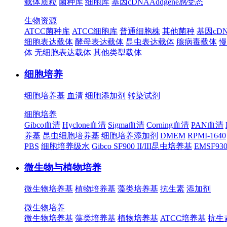
载体质粒
菌种库
细胞库
基因cDNA
Addgene
感受态
生物资源
ATCC菌种库
ATCC细胞库
普通细胞株
其他菌种
基因cD
细胞表达载体
酵母表达载体
昆虫表达载体
腺病毒载体
慢
体
无细胞表达载体
其他类型载体
细胞培养
细胞培养基
血清
细胞添加剂
转染试剂
细胞培养
Gibco血清
Hyclone血清
Sigma血清
Corning血清
PAN血清
养基
昆虫细胞培养基
细胞培养添加剂
DMEM
RPMI-1640
PBS
细胞培养级水
Gibco SF900 II/III昆虫培养基
EMSF9
微生物与植物培养
微生物培养基
植物培养基
藻类培养基
抗生素
添加剂
微生物培养
微生物培养基
藻类培养基
植物培养基
ATCC培养基
抗生