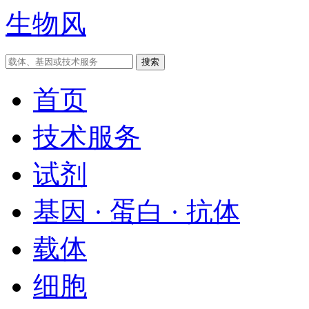
生物风
首页
技术服务
试剂
基因 · 蛋白 · 抗体
载体
细胞