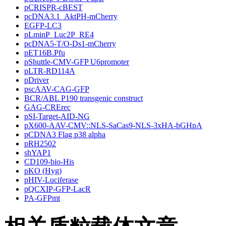
pCRISPR-cBEST
pcDNA3.1_AktPH-mCherry
EGFP-LC3
pLminP_Luc2P_RE4
pcDNA5-T/O-Ds1-mCherry
pET16B.Pfu
pShuttle-CMV-GFP U6promoter
pLTR-RD114A
pDriver
pscAAV-CAG-GFP
BCR/ABL P190 transgenic construct
GAG-CRErec
pSI-Target-AID-NG
pX600-AAV-CMV::NLS-SaCas9-NLS-3xHA-bGHpA
pCDNA3 Flag p38 alpha
pRH2502
shYAP1
CD109-bio-His
pKO (Hyg)
pHIV-Luciferase
pQCXIP-GFP-LacR
PA-GFPmt