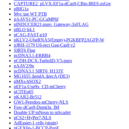
CAPTURE2_pLVX-EF1a-dCas9-CBio-IRES-zsGre
pBIG1a
Myc tag WT PTB
pAAVS1-PC-GCaMP6f
pINDUCER21-puro_Gateway-3xFLAG
pBLO 64.1
pCAG-FAST-p10
pKLV2-U6gRNA5(Empty)-PGKBFP2AGFP-W
pJRH-1179 U6-reci Gag-Cas9 v2
SIRT6 Flag
pcDNA3.1-ERBB4
pCDH-DCX-TurboID-V5-puro
pAAV2/9n
pcDNA3.1 SIRT6_H133Y
MG1655 ΔendA ΔrecA (DE3)
pMXs-hSOX2
pEF1a-Usp9x_CD-mCherry
pCITEp65
pKAR2-Br512
GW1-Peredox-mCherry-NLS
Fuw-dCas9-Dnmt3a_IM
Double UP mNeon to mScarlet
pCS2+HyPer7-NLS
AdEasier-1 cells (strain)
pGEX6p-1-BCCP-PupE