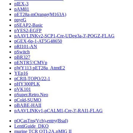
pIEX-3
pAMβ1
pET28a-mOrange(M163A)
ppyrG
pSEAP2-Basic
pYES2-EGFP
pAAVLINKv2-SCP1-Cre-UDeg3a-3'-POGZ-FLAG
pGEX-6p-1-AT5G48650
pRI101-AN
pSwitch
pBR327
pENTR5'/CMVp
pWY113 pET28a_AtmtE2
YEp16
pCRII-TOPO/22-1
pHY300PLK
pVK101
pSuper.Retro.Neo
pCold-SUMO
pBABE-HAII
pAAVLINKv1-pCALM1-Cre-3'-RAI1-FLAG
pQCasTns(Vch)-entry(BsaI)
LentiGuide_DKO
murine TCR OTI-2A.pMIG II