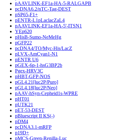
pAAVLINK-EF1a-HA-5-RALGAPB
pcDNA6.2/nTC-Tag-DEST
pSP65-F1+
pENTR-L1pLaclacZaL4
pAAVLINK-EF1a-HA-5'-ITSN1
YEp620
pHisB-Sumo-NeMeHg
pGFP22
pcDNA4/TO/Myc-His/LacZ
pLVX-AmCyan1-N1
pENTR U6
pGEX-6p-1-hsG3BP2b
Pgex-HRV3C
pHBT-GFP-NOS
pGL4.21[luc2P/Puro]
pGL4.18[luc2P/Neo]
pAAV-hSyn-Cepheid1s-WPRE
pHT01
pUTK21
pET-53-DEST
pBluescript II KS(-)
pDM4
pcDNA3.1-mRFP
p19D+
pMCS-Green-Renilla-Luc