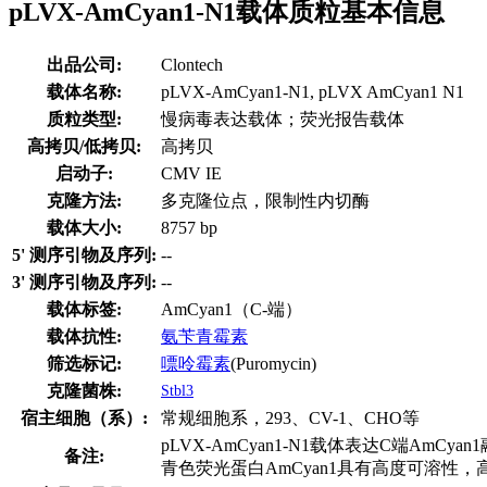
pLVX-AmCyan1-N1载体质粒基本信息
出品公司:
Clontech
载体名称:
pLVX-AmCyan1-N1, pLVX AmCyan1 N1
质粒类型:
慢病毒表达载体；荧光报告载体
高拷贝/低拷贝:
高拷贝
启动子:
CMV IE
克隆方法:
多克隆位点，限制性内切酶
载体大小:
8757 bp
5' 测序引物及序列:
--
3' 测序引物及序列:
--
载体标签:
AmCyan1（C-端）
载体抗性:
氨苄青霉素
筛选标记:
嘌呤霉素
(Puromycin)
克隆菌株:
Stbl3
宿主细胞（系）:
常规细胞系，293、CV-1、CHO等
pLVX-AmCyan1-N1载体表达C端AmCya
备注:
青色荧光蛋白AmCyan1具有高度可溶性