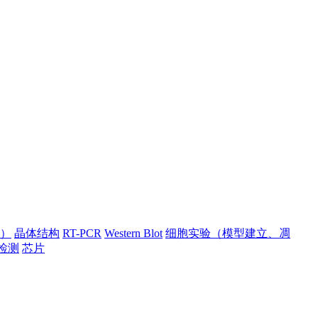
）
晶体结构
RT-PCR
Western Blot
细胞实验（模型建立、凋
检测
芯片