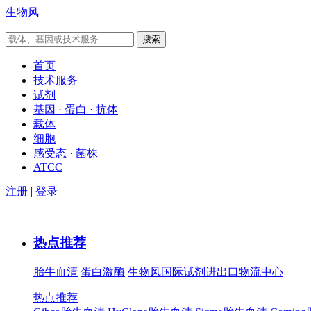
生物风
首页
技术服务
试剂
基因 · 蛋白 · 抗体
载体
细胞
感受态 · 菌株
ATCC
注册
|
登录
热点推荐
胎牛血清
蛋白激酶
生物风国际试剂进出口物流中心
热点推荐