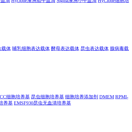
胎牛血清
Hyclone澳洲胎牛血清
Sigma澳洲小牛血清
HyClone细胞培
达载体
哺乳细胞表达载体
酵母表达载体
昆虫表达载体
腺病毒载
TCC细胞培养基
昆虫细胞培养基
细胞培养添加剂
DMEM
RPMI-
昆虫培养基
EMSF930昆虫无血清培养基