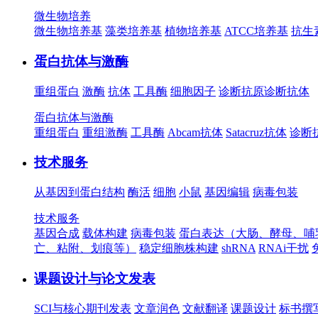
微生物培养
微生物培养基
藻类培养基
植物培养基
ATCC培养基
抗生
蛋白抗体与激酶
重组蛋白
激酶
抗体
工具酶
细胞因子
诊断抗原
诊断抗体
蛋白抗体与激酶
重组蛋白
重组激酶
工具酶
Abcam抗体
Satacruz抗体
诊断
技术服务
从基因到蛋白结构
酶活
细胞
小鼠
基因编辑
病毒包装
技术服务
基因合成
载体构建
病毒包装
蛋白表达（大肠、酵母、哺
亡、粘附、划痕等）
稳定细胞株构建
shRNA
RNAi干扰
课题设计与论文发表
SCI与核心期刊发表
文章润色
文献翻译
课题设计
标书撰