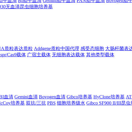
ng胎牛血清
BI胎牛血清
Gemini胎牛血清
PAN胎牛血清
Bovogen
F930无血清昆虫细胞培养基
NA质粒表达质粒
Addgene质粒中国代理
感受态细胞
大肠杆菌表
ispr/Cas9载体
广宿主载体
无细胞表达载体
其他类型载体
BI血清
Gemini血清
Bovogen血清
Gibco培养基
HyClone培养基
A
cCoy培养基
双抗/三抗
PBS
细胞培养级水
Gibco SF900 II/III