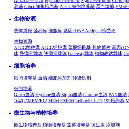
Gibco胎牛血清
HyClone胎牛血清
Sigma胎牛血清
Corni
养基
Gibco细胞培养基
ATCC细胞培养基
蛋白激酶
EMS
生物资源
载体质粒
菌种库
细胞库
基因cDNA
Addgene
感受态
生物资源
ATCC菌种库
ATCC细胞库
普通细胞株
其他菌种
基因cD
体
慢病毒载体
逆病毒载体
Gateway载体
植物表达载体
Cr
细胞培养
细胞培养基
血清
细胞添加剂
转染试剂
细胞培养
Gibco血清
Hyclone血清
Sigma血清
Corning血清
PAN血清
1640
DMEM/F12
MEM
EMEM
Leibovitz L-15
199培养基
M
微生物与植物培养
微生物培养基
植物培养基
藻类培养基
抗生素
添加剂