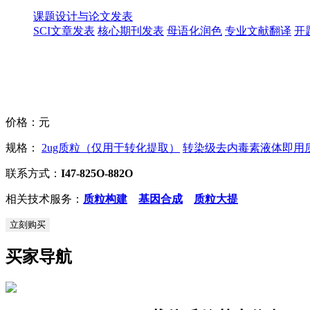
课题设计与论文发表
SCI文章发表
核心期刊发表
母语化润色
专业文献翻译
开
价格：
元
规格：
2ug质粒（仅用于转化提取）
转染级去内毒素液体即用质粒
联系方式：
I47-825O-882O
相关技术服务：
质粒构建
基因合成
质粒大提
立刻购买
买家导航