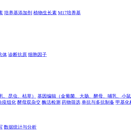
素
培养基添加剂
植物生长素
M17培养基
抗体
诊断抗原
细胞因子
乳、昆虫、枯草）
基因编辑（金葡菌、大肠、酵母、哺乳、小鼠
免疫组化
酵母双杂交
酶活检测
药物筛选
单抗与多抗制备
甲基化
写
数据统计与分析