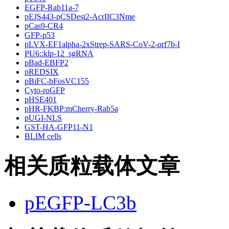
EGFP-Rab11a-7
pEJS443-pCSDest2-AcrIIC3Nme
pCas9-CR4
GFP-p53
pLVX-EF1alpha-2xStrep-SARS-CoV-2-orf7b-I
PU6::klp-12_sgRNA
pBad-EBFP2
pREDSIX
pBiFC-bFosVC155
Cyto-roGFP
pHSE401
pHR-FKBP:mCherry-Rab5a
pUGI-NLS
GST-HA-GFP11-N1
BLIM cells
相关质粒载体文章
pEGFP-LC3b