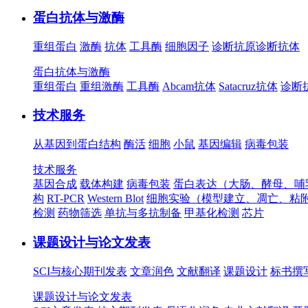
蛋白抗体与激酶
重组蛋白
激酶
抗体
工具酶
细胞因子
诊断抗原
诊断抗体
蛋白抗体与激酶
重组蛋白
重组激酶
工具酶
Abcam抗体
Satacruz抗体
诊断
技术服务
从基因到蛋白结构
酶活
细胞
小鼠
基因编辑
病毒包装
技术服务
基因合成
载体构建
病毒包装
蛋白表达（大肠、酵母、哺
构
RT-PCR
Western Blot
细胞实验（模型建立、凋亡、粘
检测
药物筛选
单抗与多抗制备
甲基化检测
芯片
课题设计与论文发表
SCI与核心期刊发表
文章润色
文献翻译
课题设计
标书撰
课题设计与论文发表