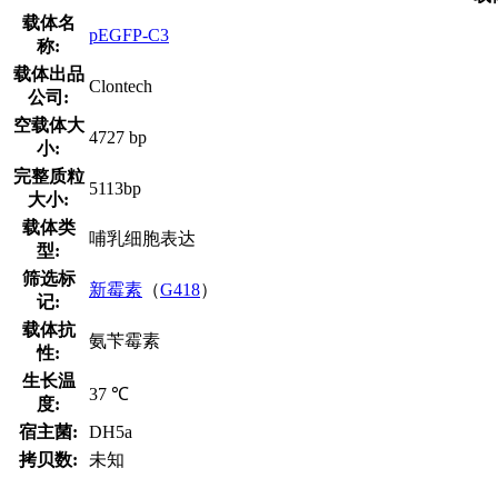
载体名
pEGFP-C3
称:
载体出品
Clontech
公司:
空载体大
4727 bp
小:
完整质粒
5113bp
大小:
载体类
哺乳细胞表达
型:
筛选标
新霉素
（
G418
）
记:
载体抗
氨苄霉素
性:
生长温
37 ℃
度:
宿主菌:
DH5a
拷贝数:
未知