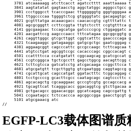
     3781 atcaaaaagg atcttcacct agatcctttt aaattaaaaa t
     3841 aagtatatat gagtaacctg aggctatggc agggcctgcc g
     3901 ccctgggcct tcacccgaac ttggggggtg gggtggggaa a
     3961 ttggccccaa tggggtctcg gtggggtatc gacagagtgc c
     4021 gcgtttatga acaaacgacc caacaccgtg cgttttattc t
     4081 agcgcgggtt ccttccggta ttgtctcctt ccgtgtttca g
     4141 ggcgaagaac tccagcatga gatccccgcg ctggaggatc a
     4201 aacgattccg aagcccaacc tttcatagaa ggcggcggtg g
     4261 caggttgggc gtcgcttggt cggtcatttc gaaccccaga g
     4321 tcaagaaggc gatagaaggc gatgcgctgc gaatcgggag c
     4381 aggaagcggt cagcccattc gccgccaagc tcttcagcaa t
     4441 atgtcctgat agcggtccgc cacacccagc cggccacagt c
     4501 ccattttcca ccatgatatt cggcaagcag gcatcgccat g
     4561 ccgtcgggca tgctcgcctt gagcctggcg aacagttcgg c
     4621 tcttcgtcca gatcatcctg atcgacaaga ccggcttcca t
     4681 atgcgatgtt tcgcttggtg gtcgaatggg caggtagccg g
     4741 cgcattgcat cagccatgat ggatactttc tcggcaggag c
     4801 tcctgccccg gcacttcgcc caatagcagc cagtcccttc c
     4861 agcacagctg cgcaaggaac gcccgtcgtg gccagccacg a
     4921 tgcagttcat tcagggcacc ggacaggtcg gtcttgacaa a
     4981 gctgacagcc ggaacacggc ggcatcagag cagccgattg t
     5041 ccgaatagcc tctccaccca agcggccgga gaacctgcgt g
     5101 atgcgaaacg atc

EGFP-LC3载体图谱质