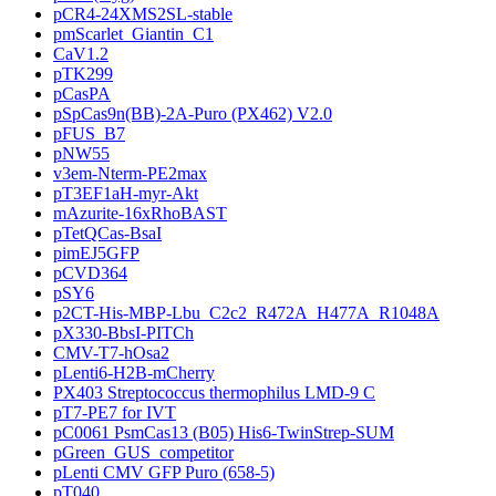
pCR4-24XMS2SL-stable
pmScarlet_Giantin_C1
CaV1.2
pTK299
pCasPA
pSpCas9n(BB)-2A-Puro (PX462) V2.0
pFUS_B7
pNW55
v3em-Nterm-PE2max
pT3EF1aH-myr-Akt
mAzurite-16xRhoBAST
pTetQCas-BsaI
pimEJ5GFP
pCVD364
pSY6
p2CT-His-MBP-Lbu_C2c2_R472A_H477A_R1048A
pX330-BbsI-PITCh
CMV-T7-hOsa2
pLenti6-H2B-mCherry
PX403 Streptococcus thermophilus LMD-9 C
pT7-PE7 for IVT
pC0061 PsmCas13 (B05) His6-TwinStrep-SUM
pGreen_GUS_competitor
pLenti CMV GFP Puro (658-5)
pT040