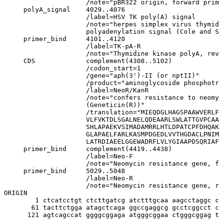
                     /note="pBR322 origin, forward prim
     polyA_signal    4029..4076

                     /label=HSV TK poly(A) signal

                     /note="herpes simplex virus thymid
                     polyadenylation signal (Cole and S
     primer_bind     4101..4120

                     /label=TK-pA-R

                     /note="Thymidine kinase polyA, rev
     CDS             complement(4308..5102)

                     /codon_start=1

                     /gene="aph(3')-II (or nptII)"

                     /product="aminoglycoside phosphotr
                     /label=NeoR/KanR

                     /note="confers resistance to neom
                     (Geneticin(R))"

                     /translation="MIEQDGLHAGSPAAWVERLF
                     VLFVKTDLSGALNELQDEAARLSWLATTGVPCAA
                     SHLAPAEKVSIMADAMRRLHTLDPATCPFDHQAK
                     GLAPAELFARLKASMPDGEDLVVTHGDACLPNIM
                     LATRDIAEELGGEWADRFLVLYGIAAPDSQRIAF
     primer_bind     complement(4419..4438)

                     /label=Neo-F

                     /note="Neomycin resistance gene, f
     primer_bind     5029..5048

                     /label=Neo-R

                     /note="Neomycin resistance gene, r
ORIGIN

        1 ctcatcctgt ctcttgatcg atctttgcaa aagcctaggc c
       61 tacttctgga atagctcaga ggccgaggcg gcctcggcct c
      121 agtcagccat ggggcggaga atgggcggaa ctgggcggag t