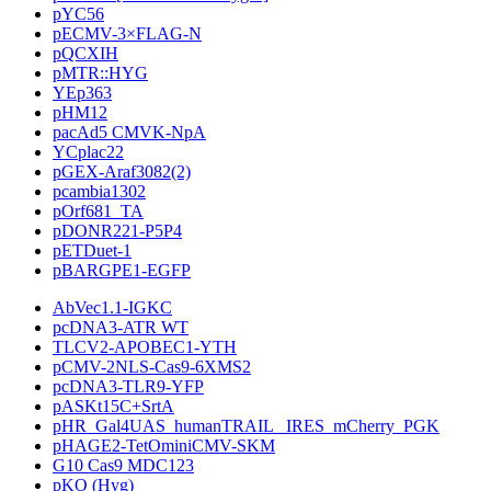
pYC56
pECMV-3×FLAG-N
pQCXIH
pMTR::HYG
YEp363
pHM12
pacAd5 CMVK-NpA
YCplac22
pGEX-Araf3082(2)
pcambia1302
pOrf681_TA
pDONR221-P5P4
pETDuet-1
pBARGPE1-EGFP
AbVec1.1-IGKC
pcDNA3-ATR WT
TLCV2-APOBEC1-YTH
pCMV-2NLS-Cas9-6XMS2
pcDNA3-TLR9-YFP
pASKt15C+SrtA
pHR_Gal4UAS_humanTRAIL _IRES_mCherry_PGK
pHAGE2-TetOminiCMV-SKM
G10 Cas9 MDC123
pKO (Hyg)