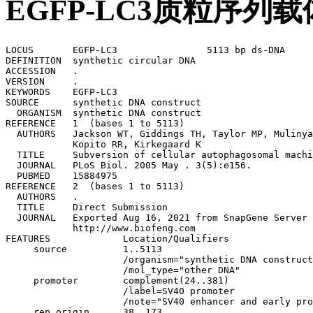
EGFP-LC3质粒序列
LOCUS       EGFP-LC3                5113 bp ds-DNA     
DEFINITION  synthetic circular DNA

ACCESSION   .

VERSION     .

KEYWORDS    EGFP-LC3

SOURCE      synthetic DNA construct

  ORGANISM  synthetic DNA construct

REFERENCE   1  (bases 1 to 5113)

  AUTHORS   Jackson WT, Giddings TH, Taylor MP, Mulinya
            Kopito RR, Kirkegaard K

  TITLE     Subversion of cellular autophagosomal machi
  JOURNAL   PLoS Biol. 2005 May . 3(5):e156.

  PUBMED    15884975

REFERENCE   2  (bases 1 to 5113)

  AUTHORS   .

  TITLE     Direct Submission

  JOURNAL   Exported Aug 16, 2021 from SnapGene Server 
            http://www.biofeng.com

FEATURES             Location/Qualifiers

     source          1..5113

                     /organism="synthetic DNA construct
                     /mol_type="other DNA"

     promoter        complement(24..381)

                     /label=SV40 promoter

                     /note="SV40 enhancer and early pro
     rep_origin      38..173
