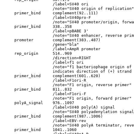
                     /label=SV40 ori

                     /note="SV40 origin of replication"

     primer_bind     complement(92..111)

                     /label=SV40pro-F

                     /note="SV40 promoter/origin, forwa
     primer_bind     338..358

                     /label=pBABE 3'

                     /note="SV40 enhancer, reverse prim
     promoter        complement(383..487)

                     /gene="bla"

                     /label=AmpR promoter

     rep_origin      514..969

                     /direction=RIGHT

                     /label=f1 ori

                     /note="f1 bacteriophage origin of 
                     indicates direction of (+) strand 
     primer_bind     complement(601..620)

                     /label=F1ori-R

                     /note="F1 origin, reverse primer"

     primer_bind     811..832

                     /label=F1ori-F

                     /note="F1 origin, forward primer"

     polyA_signal    976..1097

                     /label=SV40 poly(A) signal

                     /note="SV40 polyadenylation signal
     primer_bind     complement(987..1006)

                     /label=EBV-rev

                     /note="SV40 polyA terminator, reve
     primer_bind     1041..1060
