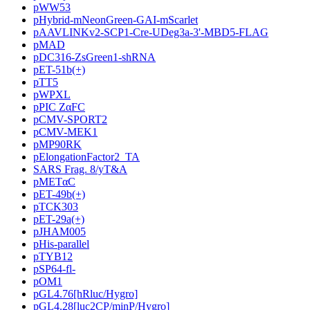
pWW53
pHybrid-mNeonGreen-GAI-mScarlet
pAAVLINKv2-SCP1-Cre-UDeg3a-3'-MBD5-FLAG
pMAD
pDC316-ZsGreen1-shRNA
pET-51b(+)
pTT5
pWPXL
pPIC ZαFC
pCMV-SPORT2
pCMV-MEK1
pMP90RK
pElongationFactor2_TA
SARS Frag. 8/yT&A
pMETαC
pET-49b(+)
pTCK303
pET-29a(+)
pJHAM005
pHis-parallel
pTYB12
pSP64-fl-
pOM1
pGL4.76[hRluc/Hygro]
pGL4.28[luc2CP/minP/Hygro]