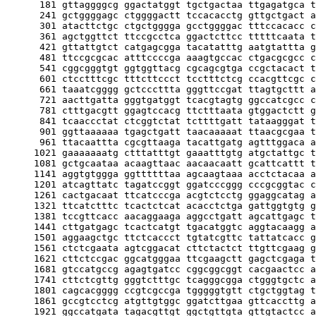
      181 gttaggggcg ggactatggt tgctgactaa ttgagatgca t
      241 gctggggagc ctggggactt tccacacctg gttgctgact a
      301 atacttctgc ctgctgggga gcctggggac tttccacacc c
      361 agctggttct ttccgcctca ggactcttcc tttttcaata t
      421 gttattgtct catgagcgga tacatatttg aatgtattta g
      481 ttccgcgcac atttccccga aaagtgccac ctgacgcgcc c
      541 cggcgggtgt ggtggttacg cgcagcgtga ccgctacact t
      601 ctcctttcgc tttcttccct tcctttctcg ccacgttcgc c
      661 taaatcgggg gctcccttta gggttccgat ttagtgcttt a
      721 aacttgatta gggtgatggt tcacgtagtg ggccatcgcc c
      781 ctttgacgtt ggagtccacg ttctttaata gtggactctt g
      841 tcaaccctat ctcggtctat tcttttgatt tataagggat t
      901 ggttaaaaaa tgagctgatt taacaaaaat ttaacgcgaa t
      961 ttacaattta cgcgttaaga tacattgatg agtttggaca a
     1021 gaaaaaaatg ctttatttgt gaaatttgtg atgctattgc t
     1081 gctgcaataa acaagttaac aacaacaatt gcattcattt t
     1141 aggtgtggga ggttttttaa agcaagtaaa acctctacaa a
     1201 atcagttatc tagatccggt ggatcccggg cccgcggtac c
     1261 cactgacaat ttcatcccga acgtctcctg ggaggcatag a
     1321 ttcatctttc tcactctcat acacctctga gattggtgtg g
     1381 tccgttcacc aacaggaaga aggcctgatt agcattgagc t
     1441 cttgatgagc tcactcatgt tgacatggtc aggtacaagg a
     1501 aggaagctgc ttctcaccct tgtatcgttc tattatcacc g
     1561 ctctcgaata agtcggacat cttctactct ttgttcgaag g
     1621 cttctccgac ggcatgggaa ttcgaagctt gagctcgaga t
     1681 gtccatgccg agagtgatcc cggcggcggt cacgaactcc a
     1741 cttctcgttg gggtctttgc tcagggcgga ctgggtgctc a
     1801 cagcacgggg ccgtcgccga tgggggtgtt ctgctggtag t
     1861 gccgtcctcg atgttgtggc ggatcttgaa gttcaccttg a
     1921 ggccatgata tagacgttgt ggctgttgta gttgtactcc a