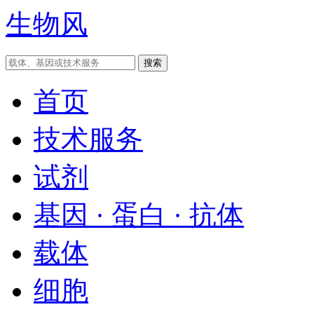
生物风
首页
技术服务
试剂
基因 · 蛋白 · 抗体
载体
细胞