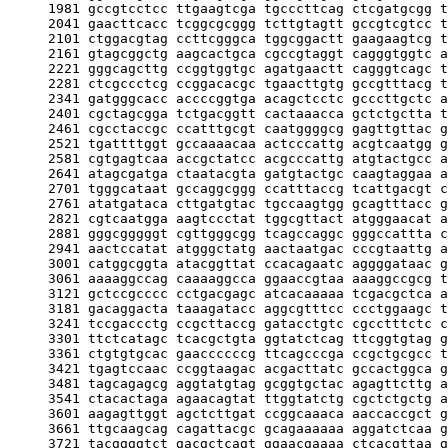
     1981 gccgtcctcc ttgaagtcga tgcccttcag ctcgatgcgg t
     2041 gaacttcacc tcggcgcggg tcttgtagtt gccgtcgtcc t
     2101 ctggacgtag ccttcgggca tggcggactt gaagaagtcg t
     2161 gtagcggctg aagcactgca cgccgtaggt cagggtggtc a
     2221 gggcagcttg ccggtggtgc agatgaactt cagggtcagc t
     2281 ctcgccctcg ccggacacgc tgaacttgtg gccgtttacg t
     2341 gatgggcacc accccggtga acagctcctc gcccttgctc a
     2401 cgctagcgga tctgacggtt cactaaacca gctctgctta t
     2461 cgcctaccgc ccatttgcgt caatggggcg gagttgttac g
     2521 tgattttggt gccaaaacaa actcccattg acgtcaatgg g
     2581 cgtgagtcaa accgctatcc acgcccattg atgtactgcc a
     2641 atagcgatga ctaatacgta gatgtactgc caagtaggaa a
     2701 tgggcataat gccaggcggg ccatttaccg tcattgacgt c
     2761 atatgataca cttgatgtac tgccaagtgg gcagtttacc g
     2821 cgtcaatgga aagtccctat tggcgttact atgggaacat a
     2881 gggcgggggt cgttgggcgg tcagccaggc gggccattta c
     2941 aactccatat atgggctatg aactaatgac cccgtaattg a
     3001 catggcggta atacggttat ccacagaatc aggggataac g
     3061 aaaaggccag caaaaggcca ggaaccgtaa aaaggccgcg t
     3121 gctccgcccc cctgacgagc atcacaaaaa tcgacgctca a
     3181 gacaggacta taaagatacc aggcgtttcc ccctggaagc t
     3241 tccgaccctg ccgcttaccg gatacctgtc cgcctttctc c
     3301 ttctcatagc tcacgctgta ggtatctcag ttcggtgtag g
     3361 ctgtgtgcac gaaccccccg ttcagcccga ccgctgcgcc t
     3421 tgagtccaac ccggtaagac acgacttatc gccactggca g
     3481 tagcagagcg aggtatgtag gcggtgctac agagttcttg a
     3541 ctacactaga agaacagtat ttggtatctg cgctctgctg a
     3601 aagagttggt agctcttgat ccggcaaaca aaccaccgct g
     3661 ttgcaagcag cagattacgc gcagaaaaaa aggatctcaa g
     3721 tacggggtct gacgctcagt ggaacgaaaa ctcacgttaa g