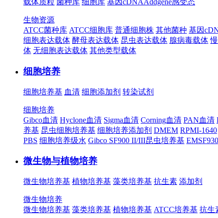
载体质粒
菌种库
细胞库
基因cDNA
Addgene
感受态
生物资源
ATCC菌种库
ATCC细胞库
普通细胞株
其他菌种
基因cD
细胞表达载体
酵母表达载体
昆虫表达载体
腺病毒载体
慢
体
无细胞表达载体
其他类型载体
细胞培养
细胞培养基
血清
细胞添加剂
转染试剂
细胞培养
Gibco血清
Hyclone血清
Sigma血清
Corning血清
PAN血清
养基
昆虫细胞培养基
细胞培养添加剂
DMEM
RPMI-1640
PBS
细胞培养级水
Gibco SF900 II/III昆虫培养基
EMSF9
微生物与植物培养
微生物培养基
植物培养基
藻类培养基
抗生素
添加剂
微生物培养
微生物培养基
藻类培养基
植物培养基
ATCC培养基
抗生