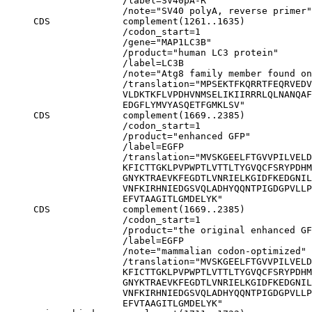
                     /label=SV40pA-R

                     /note="SV40 polyA, reverse primer"

     CDS             complement(1261..1635)

                     /codon_start=1

                     /gene="MAP1LC3B"

                     /product="human LC3 protein"

                     /label=LC3B

                     /note="Atg8 family member found on
                     /translation="MPSEKTFKQRRTFEQRVEDV
                     VLDKTKFLVPDHVNMSELIKIIRRRLQLNANQAF
                     EDGFLYMVYASQETFGMKLSV"

     CDS             complement(1669..2385)

                     /codon_start=1

                     /product="enhanced GFP"

                     /label=EGFP

                     /translation="MVSKGEELFTGVVPILVELD
                     KFICTTGKLPVPWPTLVTTLTYGVQCFSRYPDHM
                     GNYKTRAEVKFEGDTLVNRIELKGIDFKEDGNIL
                     VNFKIRHNIEDGSVQLADHYQQNTPIGDGPVLLP
                     EFVTAAGITLGMDELYK"

     CDS             complement(1669..2385)

                     /codon_start=1

                     /product="the original enhanced GF
                     /label=EGFP

                     /note="mammalian codon-optimized"

                     /translation="MVSKGEELFTGVVPILVELD
                     KFICTTGKLPVPWPTLVTTLTYGVQCFSRYPDHM
                     GNYKTRAEVKFEGDTLVNRIELKGIDFKEDGNIL
                     VNFKIRHNIEDGSVQLADHYQQNTPIGDGPVLLP
                     EFVTAAGITLGMDELYK"
