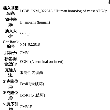
插入基因
LC3B / NM_022818 / Human homolog of yeast ATG8p
名称:
物种来
H. sapiens (human)
源:
插入大
380bp
小:
GenBank
NM_022818
编号
启动子:
CMV
标签/融
EGFP (N terminal on insert)
合蛋白:
克隆方
限制性内切酶
法:
5’克隆位
EcoRI(未破坏)
点:
3’克隆位
EcoRI (未破坏)
点:
5’测序引
CMV-F
物