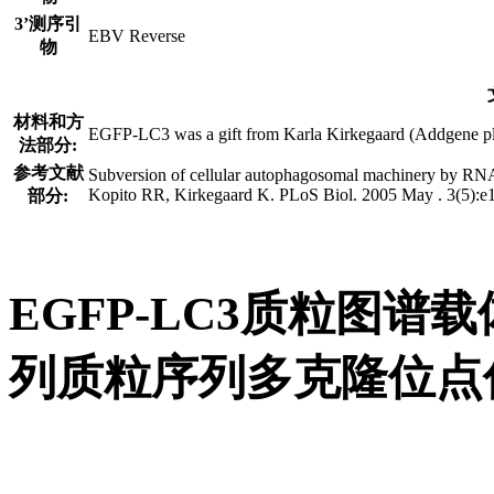
3’测序引
EBV Reverse
物
材料和方
EGFP-LC3 was a gift from Karla Kirkegaard (Addgene pl
法部分:
参考文献
Subversion of cellular autophagosomal machinery by RN
Kopito RR, Kirkegaard K. PLoS Biol. 2005 May . 3(5):
部分:
EGFP-LC3质粒图谱载
列质粒序列多克隆位点