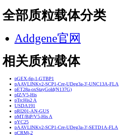
全部质粒载体分类
Addgene官网
相关质粒载体
pGEX-6p-1-GTBP1
pAAVLINKv2-SCP1-Cre-UDeg3a-3'-UNC13A-FLA
pET28a-oxStayGold(N137G)
pIZ/V5-His
pTrcHis2 A
USDA191
pRI201-AN-GUS
pMT/BiP/V5-His A
pYC25
pAAVLINKv2-SCP1-Cre-UDeg3a-3'-SETD1A-FLA
pCRMj-2