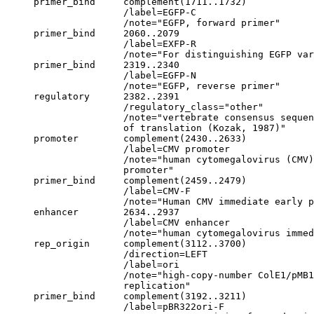
     primer_bind     complement(1711..1732)

                     /label=EGFP-C

                     /note="EGFP, forward primer"

     primer_bind     2060..2079

                     /label=EXFP-R

                     /note="For distinguishing EGFP var
     primer_bind     2319..2340

                     /label=EGFP-N

                     /note="EGFP, reverse primer"

     regulatory      2382..2391

                     /regulatory_class="other"

                     /note="vertebrate consensus sequen
                     of translation (Kozak, 1987)"

     promoter        complement(2430..2633)

                     /label=CMV promoter

                     /note="human cytomegalovirus (CMV)
                     promoter"

     primer_bind     complement(2459..2479)

                     /label=CMV-F

                     /note="Human CMV immediate early p
     enhancer        2634..2937

                     /label=CMV enhancer

                     /note="human cytomegalovirus immed
     rep_origin      complement(3112..3700)

                     /direction=LEFT

                     /label=ori

                     /note="high-copy-number ColE1/pMB1
                     replication"

     primer_bind     complement(3192..3211)

                     /label=pBR322ori-F
