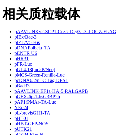
相关质粒载体
pAAVLINKv2-SCP1-Cre-UDeg3a-3'-POGZ-FLAG
pIEx/Bac-3
pIZT/V5-His
pDNAPolbeta_TA
pENTR U6
pHR31
pFR-Luc
pGL4.18[luc2P/Neo]
pMCS-Green-Renilla-Luc
pcDNA6.2/nTC-Tag-DEST
pBad33
pAAVLINK-EF1a-HA-5-RALGAPB
pGEX-6p-1-hsG3BP2b
pAP1(PMA)-TA-Luc
YEp24
pL-brevisGH1-TA
pHT01
pHBT-GFP-NOS
pUTK21
pCEP4-Flag-N