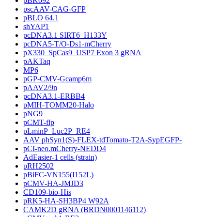
pBK092
pscAAV-CAG-GFP
pBLO 64.1
shYAP1
pcDNA3.1 SIRT6_H133Y
pcDNA5-T/O-Ds1-mCherry
pX330_SpCas9_USP7 Exon 3 gRNA
pAKTaq
MP6
pGP-CMV-Gcamp6m
pAAV2/9n
pcDNA3.1-ERBB4
pMIH-TOMM20-Halo
pNG9
pCMT-flp
pLminP_Luc2P_RE4
AAV phSyn1(S)-FLEX-tdTomato-T2A-SypEGFP-
pCI-neo.mCherry-NEDD4
AdEasier-1 cells (strain)
pRH2502
pBiFC-VN155(I152L)
pCMV-HA-JMJD3
CD109-bio-His
pRK5-HA-SH3BP4 W92A
CAMK2D gRNA (BRDN0001146112)