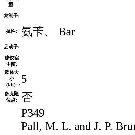
型:
复制子:
氨苄、 Bar
抗性:
启动子:
建议宿
主菌:
载体大
5
小
（kb）:
否
多克隆
位点:
P349
Pall, M. L. and J. P. Bru