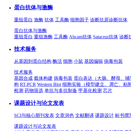
蛋白抗体与激酶
重组蛋白
激酶
抗体
工具酶
细胞因子
诊断抗原
诊断抗体
蛋白抗体与激酶
重组蛋白
重组激酶
工具酶
Abcam抗体
Satacruz抗体
诊断
技术服务
从基因到蛋白结构
酶活
细胞
小鼠
基因编辑
病毒包装
技术服务
基因合成
载体构建
病毒包装
蛋白表达（大肠、酵母、哺
构
RT-PCR
Western Blot
细胞实验（模型建立、凋亡、粘
检测
药物筛选
单抗与多抗制备
甲基化检测
芯片
课题设计与论文发表
SCI与核心期刊发表
文章润色
文献翻译
课题设计
标书撰
课题设计与论文发表