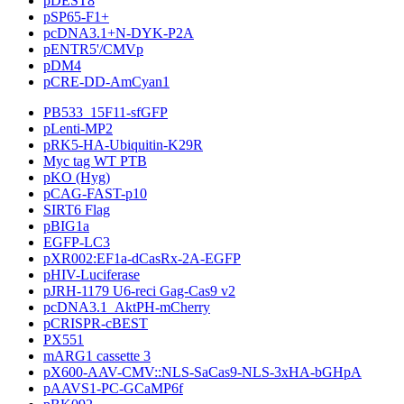
pDEST8
pSP65-F1+
pcDNA3.1+N-DYK-P2A
pENTR5'/CMVp
pDM4
pCRE-DD-AmCyan1
PB533_15F11-sfGFP
pLenti-MP2
pRK5-HA-Ubiquitin-K29R
Myc tag WT PTB
pKO (Hyg)
pCAG-FAST-p10
SIRT6 Flag
pBIG1a
EGFP-LC3
pXR002:EF1a-dCasRx-2A-EGFP
pHIV-Luciferase
pJRH-1179 U6-reci Gag-Cas9 v2
pcDNA3.1_AktPH-mCherry
pCRISPR-cBEST
PX551
mARG1 cassette 3
pX600-AAV-CMV::NLS-SaCas9-NLS-3xHA-bGHpA
pAAVS1-PC-GCaMP6f