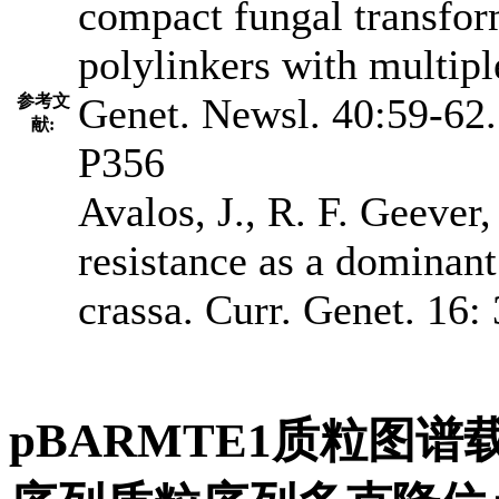
compact fungal transfor
polylinkers with multiple
Genet. Newsl. 40:59-62
参考文
献:
P356
Avalos, J., R. F. Geever
resistance as a dominan
crassa. Curr. Genet. 16:
pBARMTE1质粒图谱