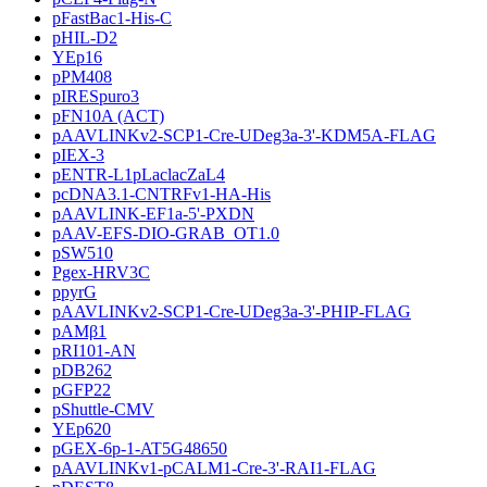
pFastBac1-His-C
pHIL-D2
YEp16
pPM408
pIRESpuro3
pFN10A (ACT)
pAAVLINKv2-SCP1-Cre-UDeg3a-3'-KDM5A-FLAG
pIEX-3
pENTR-L1pLaclacZaL4
pcDNA3.1-CNTRFv1-HA-His
pAAVLINK-EF1a-5'-PXDN
pAAV-EFS-DIO-GRAB_OT1.0
pSW510
Pgex-HRV3C
ppyrG
pAAVLINKv2-SCP1-Cre-UDeg3a-3'-PHIP-FLAG
pAMβ1
pRI101-AN
pDB262
pGFP22
pShuttle-CMV
YEp620
pGEX-6p-1-AT5G48650
pAAVLINKv1-pCALM1-Cre-3'-RAI1-FLAG