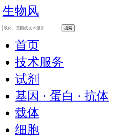
生物风
首页
技术服务
试剂
基因 · 蛋白 · 抗体
载体
细胞