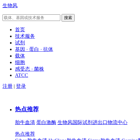
生物风
首页
技术服务
试剂
基因 · 蛋白 · 抗体
载体
细胞
感受态 · 菌株
ATCC
注册
|
登录
热点推荐
胎牛血清
蛋白激酶
生物风国际试剂进出口物流中心
热点推荐