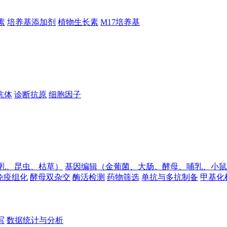
素
培养基添加剂
植物生长素
M17培养基
抗体
诊断抗原
细胞因子
乳、昆虫、枯草）
基因编辑（金葡菌、大肠、酵母、哺乳、小鼠
免疫组化
酵母双杂交
酶活检测
药物筛选
单抗与多抗制备
甲基化
写
数据统计与分析