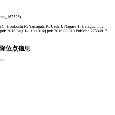
gene_167526)
i C, Horikoshi N, Yamagata K, Ueda J, Nagase T, Haraguchi T,
. Epub 2016 Aug 14. 10.1016/j.jmb.2016.08.010 PubMed 27534817
多克隆位点信息