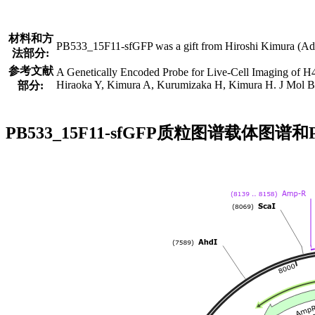
材料和方
PB533_15F11-sfGFP was a gift from Hiroshi Kimura (Ad
法部分:
参考文献
A Genetically Encoded Probe for Live-Cell Imaging of H
Hiraoka Y, Kimura A, Kurumizaka H, Kimura H. J Mol Bi
部分:
PB533_15F11-sfGFP质粒图谱载体图谱