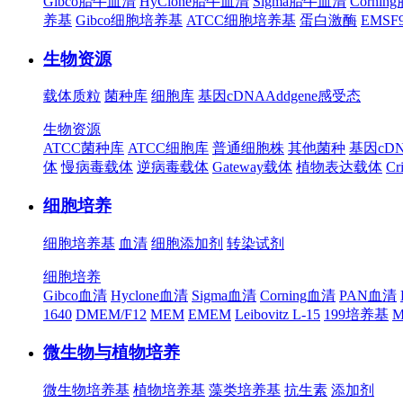
Gibco胎牛血清
HyClone胎牛血清
Sigma胎牛血清
Corni
养基
Gibco细胞培养基
ATCC细胞培养基
蛋白激酶
EMS
生物资源
载体质粒
菌种库
细胞库
基因cDNA
Addgene
感受态
生物资源
ATCC菌种库
ATCC细胞库
普通细胞株
其他菌种
基因cD
体
慢病毒载体
逆病毒载体
Gateway载体
植物表达载体
Cr
细胞培养
细胞培养基
血清
细胞添加剂
转染试剂
细胞培养
Gibco血清
Hyclone血清
Sigma血清
Corning血清
PAN血清
1640
DMEM/F12
MEM
EMEM
Leibovitz L-15
199培养基
M
微生物与植物培养
微生物培养基
植物培养基
藻类培养基
抗生素
添加剂