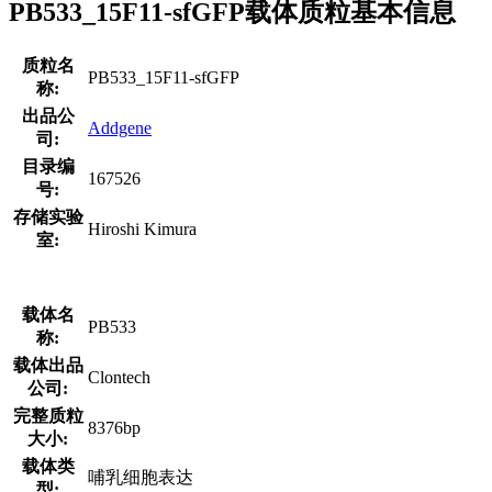
PB533_15F11-sfGFP载体质粒基本信息
质粒名
PB533_15F11-sfGFP
称:
出品公
Addgene
司:
目录编
167526
号:
存储实验
Hiroshi Kimura
室:
载体名
PB533
称:
载体出品
Clontech
公司:
完整质粒
8376bp
大小:
载体类
哺乳细胞表达
型: