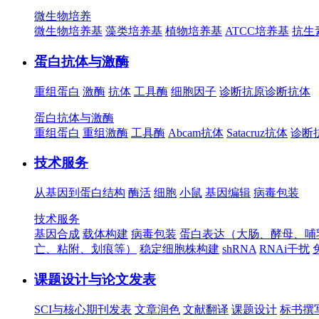
微生物培养
微生物培养基
藻类培养基
植物培养基
ATCC培养基
抗生
蛋白抗体与激酶
重组蛋白
激酶
抗体
工具酶
细胞因子
诊断抗原
诊断抗体
蛋白抗体与激酶
重组蛋白
重组激酶
工具酶
Abcam抗体
Satacruz抗体
诊断
技术服务
从基因到蛋白结构
酶活
细胞
小鼠
基因编辑
病毒包装
技术服务
基因合成
载体构建
病毒包装
蛋白表达（大肠、酵母、哺
亡、粘附、划痕等）
稳定细胞株构建
shRNA
RNAi干扰
课题设计与论文发表
SCI与核心期刊发表
文章润色
文献翻译
课题设计
标书撰