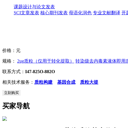
课题设计与论文发表
SCI文章发表
核心期刊发表
母语化润色
专业文献翻译
开
价格：
元
规格：
2ug质粒（仅用于转化提取）
转染级去内毒素液体即用质粒
联系方式：
I47-825O-882O
相关技术服务：
质粒构建
基因合成
质粒大提
立刻购买
买家导航