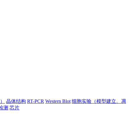
）
晶体结构
RT-PCR
Western Blot
细胞实验（模型建立、凋
检测
芯片