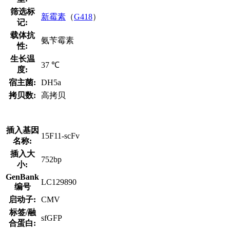
筛选标
新霉素
（
G418
）
记:
载体抗
氨苄霉素
性:
生长温
37 ℃
度:
宿主菌:
DH5a
拷贝数:
高拷贝
插入基因
15F11-scFv
名称:
插入大
752bp
小:
GenBank
LC129890
编号
启动子:
CMV
标签/融
sfGFP
合蛋白: