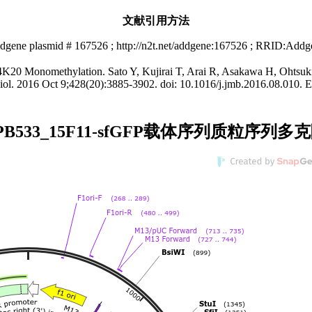
文献引用方法
dgene plasmid # 167526 ; http://n2t.net/addgene:167526 ; RRID:Add
4K20 Monomethylation. Sato Y, Kujirai T, Arai R, Asakawa H, Ohtsuk
ol. 2016 Oct 9;428(20):3885-3902. doi: 10.1016/j.jmb.2016.08.010
和PB533_15F11-sfGFP载体序列质粒序列