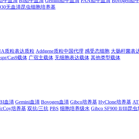
ng胎牛血清
BI胎牛血清
Gemini胎牛血清
PAN胎牛血清
Bovogen
F930无血清昆虫细胞培养基
NA质粒表达质粒
Addgene质粒中国代理
感受态细胞
大肠杆菌表
ispr/Cas9载体
广宿主载体
无细胞表达载体
其他类型载体
BI血清
Gemini血清
Bovogen血清
Gibco培养基
HyClone培养基
A
cCoy培养基
双抗/三抗
PBS
细胞培养级水
Gibco SF900 II/III