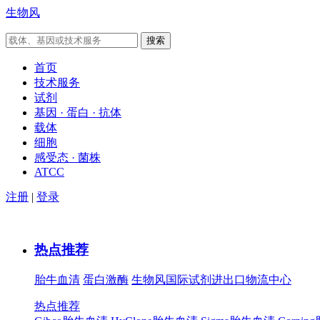
生物风
首页
技术服务
试剂
基因 · 蛋白 · 抗体
载体
细胞
感受态 · 菌株
ATCC
注册
|
登录
热点推荐
胎牛血清
蛋白激酶
生物风国际试剂进出口物流中心
热点推荐