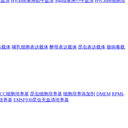
胎牛血清
Hyclone澳洲胎牛血清
Sigma澳洲小牛血清
HyClone细胞培
达载体
哺乳细胞表达载体
酵母表达载体
昆虫表达载体
腺病毒载
TCC细胞培养基
昆虫细胞培养基
细胞培养添加剂
DMEM
RPMI-
昆虫培养基
EMSF930昆虫无血清培养基