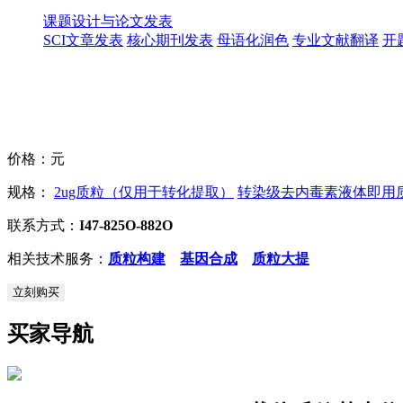
课题设计与论文发表
SCI文章发表
核心期刊发表
母语化润色
专业文献翻译
开
价格：
元
规格：
2ug质粒（仅用于转化提取）
转染级去内毒素液体即用质粒
联系方式：
I47-825O-882O
相关技术服务：
质粒构建
基因合成
质粒大提
立刻购买
买家导航