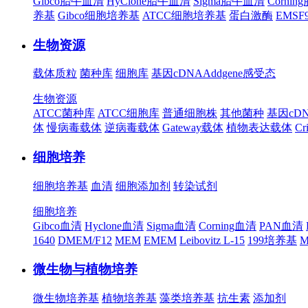
Gibco胎牛血清
HyClone胎牛血清
Sigma胎牛血清
Corni
养基
Gibco细胞培养基
ATCC细胞培养基
蛋白激酶
EMS
生物资源
载体质粒
菌种库
细胞库
基因cDNA
Addgene
感受态
生物资源
ATCC菌种库
ATCC细胞库
普通细胞株
其他菌种
基因cD
体
慢病毒载体
逆病毒载体
Gateway载体
植物表达载体
Cr
细胞培养
细胞培养基
血清
细胞添加剂
转染试剂
细胞培养
Gibco血清
Hyclone血清
Sigma血清
Corning血清
PAN血清
1640
DMEM/F12
MEM
EMEM
Leibovitz L-15
199培养基
M
微生物与植物培养
微生物培养基
植物培养基
藻类培养基
抗生素
添加剂