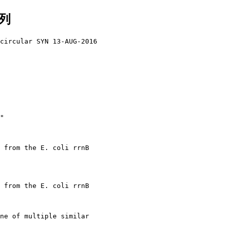
序列
circular SYN 13-AUG-2016

"

 from the E. coli rrnB 

 from the E. coli rrnB 

ne of multiple similar 
