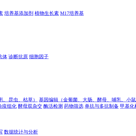
素
培养基添加剂
植物生长素
M17培养基
抗体
诊断抗原
细胞因子
乳、昆虫、枯草）
基因编辑（金葡菌、大肠、酵母、哺乳、小鼠
免疫组化
酵母双杂交
酶活检测
药物筛选
单抗与多抗制备
甲基化
写
数据统计与分析