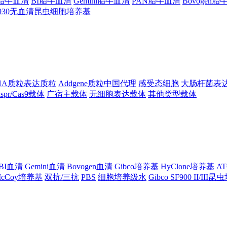
ng胎牛血清
BI胎牛血清
Gemini胎牛血清
PAN胎牛血清
Bovogen
F930无血清昆虫细胞培养基
NA质粒表达质粒
Addgene质粒中国代理
感受态细胞
大肠杆菌表
ispr/Cas9载体
广宿主载体
无细胞表达载体
其他类型载体
BI血清
Gemini血清
Bovogen血清
Gibco培养基
HyClone培养基
A
cCoy培养基
双抗/三抗
PBS
细胞培养级水
Gibco SF900 II/III