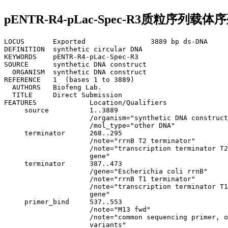
pENTR-R4-pLac-Spec-R3质粒序列载体
LOCUS       Exported                3889 bp ds-DNA     
DEFINITION  synthetic circular DNA

KEYWORDS    pENTR-R4-pLac-Spec-R3

SOURCE      synthetic DNA construct

  ORGANISM  synthetic DNA construct

REFERENCE   1  (bases 1 to 3889)

  AUTHORS   Biofeng Lab.

  TITLE     Direct Submission

FEATURES             Location/Qualifiers

     source          1..3889

                     /organism="synthetic DNA construct
                     /mol_type="other DNA"

     terminator      268..295

                     /note="rrnB T2 terminator"

                     /note="transcription terminator T2
                     gene"

     terminator      387..473

                     /gene="Escherichia coli rrnB"

                     /note="rrnB T1 terminator"

                     /note="transcription terminator T1
                     gene"

     primer_bind     537..553

                     /note="M13 fwd"

                     /note="common sequencing primer, o
                     variants"
