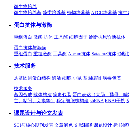
微生物培养
微生物培养基
藻类培养基
植物培养基
ATCC培养基
抗生
蛋白抗体与激酶
重组蛋白
激酶
抗体
工具酶
细胞因子
诊断抗原
诊断抗体
蛋白抗体与激酶
重组蛋白
重组激酶
工具酶
Abcam抗体
Satacruz抗体
诊断
技术服务
从基因到蛋白结构
酶活
细胞
小鼠
基因编辑
病毒包装
技术服务
基因合成
载体构建
病毒包装
蛋白表达（大肠、酵母、哺
亡、粘附、划痕等）
稳定细胞株构建
shRNA
RNAi干扰
课题设计与论文发表
SCI与核心期刊发表
文章润色
文献翻译
课题设计
标书撰