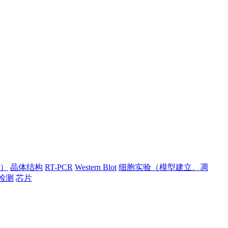
）
晶体结构
RT-PCR
Western Blot
细胞实验（模型建立、凋
检测
芯片