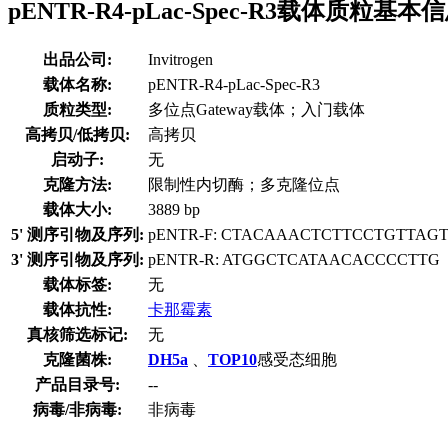
pENTR-R4-pLac-Spec-R3载体质粒基本
出品公司:
Invitrogen
载体名称:
pENTR-R4-pLac-Spec-R3
质粒类型:
多位点Gateway载体；入门载体
高拷贝/低拷贝:
高拷贝
启动子:
无
克隆方法:
限制性内切酶；多克隆位点
载体大小:
3889 bp
5' 测序引物及序列:
pENTR-F: CTACAAACTCTTCCTGTTAG
3' 测序引物及序列:
pENTR-R: ATGGCTCATAACACCCCTTG
载体标签:
无
载体抗性:
卡那霉素
真核筛选标记:
无
克隆菌株:
DH5a
、
TOP10
感受态细胞
产品目录号:
--
病毒/非病毒:
非病毒