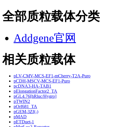
全部质粒载体分类
Addgene官网
相关质粒载体
pLV-CMV-MCS-EF1-mCherry-T2A-Puro
pCDH-MSCV-MCS-EF1-Puro
pcDNA3-HA-TAB1
pElongationFactor2_TA
pGL4.76[hRluc/Hygro]
pTWIN2
pOrf681_TA
pGEM-3Zf(-)
pMAD
pETDuet-1
pMetLuc2-Reporter