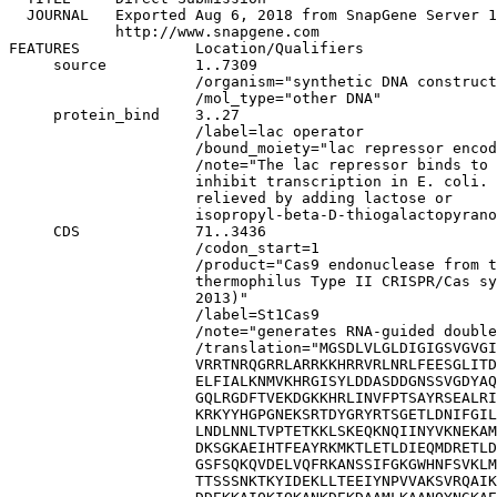
  JOURNAL   Exported Aug 6, 2018 from SnapGene Server 1
            http://www.snapgene.com

FEATURES             Location/Qualifiers

     source          1..7309

                     /organism="synthetic DNA construct
                     /mol_type="other DNA"

     protein_bind    3..27

                     /label=lac operator

                     /bound_moiety="lac repressor encod
                     /note="The lac repressor binds to 
                     inhibit transcription in E. coli. 
                     relieved by adding lactose or 

                     isopropyl-beta-D-thiogalactopyrano
     CDS             71..3436

                     /codon_start=1

                     /product="Cas9 endonuclease from t
                     thermophilus Type II CRISPR/Cas sy
                     2013)"

                     /label=St1Cas9

                     /note="generates RNA-guided double
                     /translation="MGSDLVLGLDIGIGSVGVGI