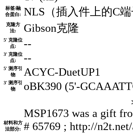
NLS（插入件上的C
标签/融
合蛋白:
Gibson克隆
克隆方
法:
--
5' 克隆位
点:
--
3' 克隆位
点:
ACYC-DuetUP1
5' 测序引
物
oBK390 (5'-GCAAAT
3' 测序引
物
MSP1673 was a gift fro
# 65769 ; http://n2t.ne
材料和方
法部分: