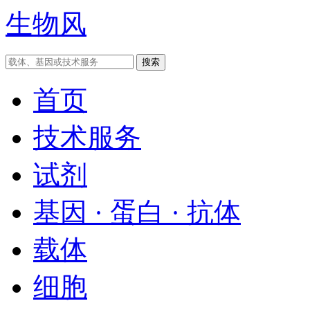
生物风
首页
技术服务
试剂
基因 · 蛋白 · 抗体
载体
细胞