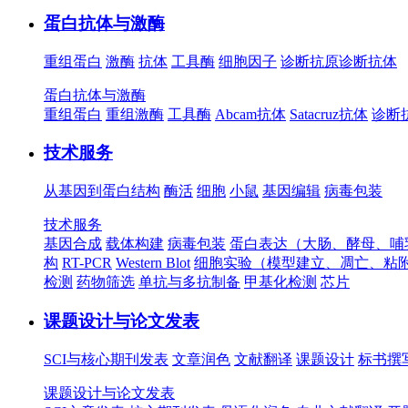
蛋白抗体与激酶
重组蛋白
激酶
抗体
工具酶
细胞因子
诊断抗原
诊断抗体
蛋白抗体与激酶
重组蛋白
重组激酶
工具酶
Abcam抗体
Satacruz抗体
诊断
技术服务
从基因到蛋白结构
酶活
细胞
小鼠
基因编辑
病毒包装
技术服务
基因合成
载体构建
病毒包装
蛋白表达（大肠、酵母、哺
构
RT-PCR
Western Blot
细胞实验（模型建立、凋亡、粘
检测
药物筛选
单抗与多抗制备
甲基化检测
芯片
课题设计与论文发表
SCI与核心期刊发表
文章润色
文献翻译
课题设计
标书撰
课题设计与论文发表