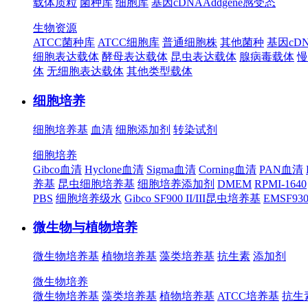
载体质粒
菌种库
细胞库
基因cDNA
Addgene
感受态
生物资源
ATCC菌种库
ATCC细胞库
普通细胞株
其他菌种
基因cD
细胞表达载体
酵母表达载体
昆虫表达载体
腺病毒载体
慢
体
无细胞表达载体
其他类型载体
细胞培养
细胞培养基
血清
细胞添加剂
转染试剂
细胞培养
Gibco血清
Hyclone血清
Sigma血清
Corning血清
PAN血清
养基
昆虫细胞培养基
细胞培养添加剂
DMEM
RPMI-1640
PBS
细胞培养级水
Gibco SF900 II/III昆虫培养基
EMSF9
微生物与植物培养
微生物培养基
植物培养基
藻类培养基
抗生素
添加剂
微生物培养
微生物培养基
藻类培养基
植物培养基
ATCC培养基
抗生