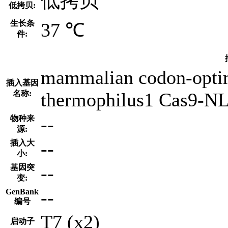
低拷贝
低拷贝:
生长条
37 ℃
件:
mammalian codon-optim
插入基因
名称:
thermophilus1 Cas9-N
--
物种来
源:
--
插入大
小:
--
基因突
变:
--
GenBank
编号
T7 (x2)
启动子