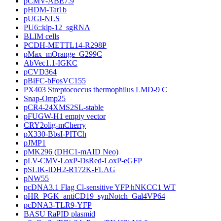
pCMV-ABE7.9
pHDM-Tat1b
pUGI-NLS
PU6::klp-12_sgRNA
BLIM cells
PCDH-METTL14-R298P
pMax_mOrange_G299C
AbVec1.1-IGKC
pCVD364
pBiFC-bFosVC155
PX403 Streptococcus thermophilus LMD-9 C
Snap-Omp25
pCR4-24XMS2SL-stable
pFUGW-H1 empty vector
CRY2olig-mCherry
pX330-BbsI-PITCh
pJMP1
pMK296 (DHC1-mAID Neo)
pLV-CMV-LoxP-DsRed-LoxP-eGFP
pSLIK-IDH2-R172K-FLAG
pNW55
pcDNA3.1 Flag Cl-sensitive YFP hNKCC1 WT
pHR_PGK_antiCD19_synNotch_Gal4VP64
pcDNA3-TLR9-YFP
BASU RaPID plasmid