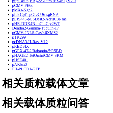
pSpCas9n(BB)-2A-Puro (PX462) V2.0
pCMV-PE6c
pMXs-Ngn2
pLb-Cpf1-pGL3-U6-sgRNA
pEJS443-pCSDest2-AcrIIC3Nme
pHR-DDX4N-mCh-Cry2WT
Dendra2-Gamma-Tubulin-17
pCMV-2NLS-Cas9-6XMS2
pTK299
pcDNA3-H-Ras_V12
pREDSIX
pGEX-4T-2/Rabaptin-5:R5BD
pHAGE2-TetOminiCMV-SKM
pHSE401
pAKlux2
PH-PLCD1-GFP
相关质粒载体文章
相关载体质粒问答