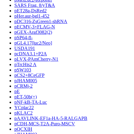
SARS Frag. 8/yT&A
pET28a-DsRed2
pHer.aur-bgl1-452
pDC316-ZsGreen1-shRNA
pECMV-3×FLAG-N
pGEX-Araf3082(2)
pSP64-fl-
pGL4.17[luc2/Neo]
USDA191
pcDNA3.1+P2A
pLVX-PAmCherry-N1
pTrcHis2 A
pSW103
pCS2+8CeGFP
pJHAM005
pCRMj-2
pE
pET-50b(+)
pNF-kB-TA-Luc
YCplac22
pKLAC2
pAAVLINK-EF1a-HA-5-RALGAPB
pCDH-MCS-T2A-Puro-MSCV
pQCXIH