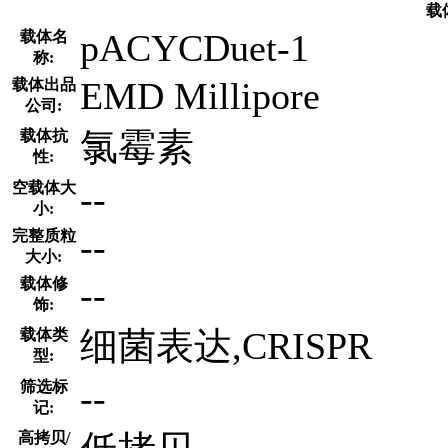
载
pACYCDuet-1
载体名
称:
EMD Millipore
载体出品
公司:
氯霉素
载体抗
性:
--
空载体大
小:
--
完整质粒
大小:
--
载体修
饰:
细菌表达,CRISPR
载体类
型:
--
筛选标
记:
高拷贝/