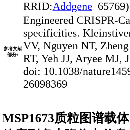
RRID:
Addgene
_65769)
Engineered CRISPR-Cas
specificities. Kleinsti
VV, Nguyen NT, Zheng Z
参考文献
部分:
RT, Yeh JJ, Aryee MJ, 
doi: 10.1038/nature14
26098369
MSP1673质粒图谱载