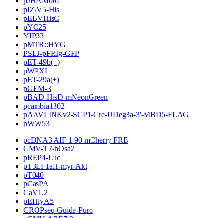
pJHAM002
pIZ/V5-His
pEBVHisC
pYC25
YIP33
pMTR::HYG
PSLJ-pFRIg-GFP
pET-49b(+)
pWPXL
pET-29a(+)
pGEM-3
pBAD-HisD-mNeonGreen
pcambia1302
pAAVLINKv2-SCP1-Cre-UDeg3a-3'-MBD5-FLAG
pWW53
pcDNA3 AIF 1-90 mCherry FRB
CMV-T7-hOsa2
pREP4-Luc
pT3EF1aH-myr-Akt
pT040
pCasPA
CaV1.2
pEHlyA5
CROPseq-Guide-Puro