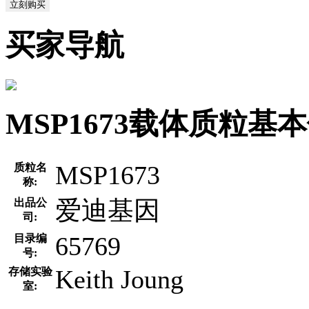
立刻购买
买家导航
MSP1673载体质粒基
MSP1673
质粒名
称:
爱迪基因
出品公
司:
65769
目录编
号:
Keith Joung
存储实验
室: