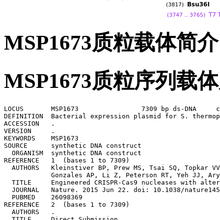
MSP1673质粒载体简介
MSP1673质粒序列载
LOCUS       MSP1673                7309 bp ds-DNA     c
DEFINITION  Bacterial expression plasmid for S. thermop
ACCESSION   .

VERSION     .

KEYWORDS    MSP1673

SOURCE      synthetic DNA construct

  ORGANISM  synthetic DNA construct

REFERENCE   1  (bases 1 to 7309)

  AUTHORS   Kleinstiver BP, Prew MS, Tsai SQ, Topkar VV
            Gonzales AP, Li Z, Peterson RT, Yeh JJ, Ary
  TITLE     Engineered CRISPR-Cas9 nucleases with alter
  JOURNAL   Nature. 2015 Jun 22. doi: 10.1038/nature145
  PUBMED    26098369

REFERENCE   2  (bases 1 to 7309)

  AUTHORS   .

  TITLE     Direct Submission
