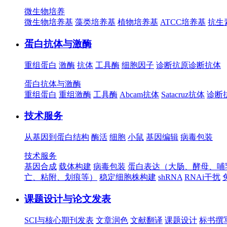
微生物培养
微生物培养基
藻类培养基
植物培养基
ATCC培养基
抗生
蛋白抗体与激酶
重组蛋白
激酶
抗体
工具酶
细胞因子
诊断抗原
诊断抗体
蛋白抗体与激酶
重组蛋白
重组激酶
工具酶
Abcam抗体
Satacruz抗体
诊断
技术服务
从基因到蛋白结构
酶活
细胞
小鼠
基因编辑
病毒包装
技术服务
基因合成
载体构建
病毒包装
蛋白表达（大肠、酵母、哺
亡、粘附、划痕等）
稳定细胞株构建
shRNA
RNAi干扰
课题设计与论文发表
SCI与核心期刊发表
文章润色
文献翻译
课题设计
标书撰