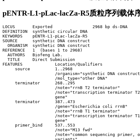
pENTR-L1-pLac-lacZa-R5质粒序列载体
LOCUS       Exported                2968 bp ds-DNA     
DEFINITION  synthetic circular DNA

KEYWORDS    pENTR-L1-pLac-lacZa-R5

SOURCE      synthetic DNA construct

  ORGANISM  synthetic DNA construct

REFERENCE   1  (bases 1 to 2968)

  AUTHORS   Biofeng Lab.

  TITLE     Direct Submission

FEATURES             Location/Qualifiers

     source          1..2968

                     /organism="synthetic DNA construct
                     /mol_type="other DNA"

     terminator      268..295

                     /note="rrnB T2 terminator"

                     /note="transcription terminator T2
                     gene"

     terminator      387..473

                     /gene="Escherichia coli rrnB"

                     /note="rrnB T1 terminator"

                     /note="transcription terminator T1
                     gene"

     primer_bind     537..553

                     /note="M13 fwd"

                     /note="common sequencing primer, o
                     variants"
