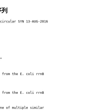
序列
circular SYN 13-AUG-2016

"

 from the E. coli rrnB 

 from the E. coli rrnB 

ne of multiple similar 
