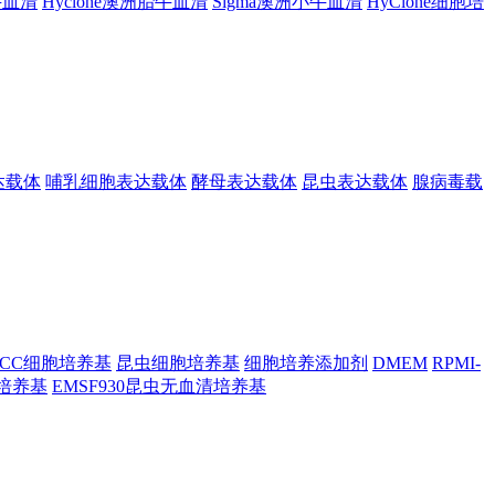
胎牛血清
Hyclone澳洲胎牛血清
Sigma澳洲小牛血清
HyClone细胞培
达载体
哺乳细胞表达载体
酵母表达载体
昆虫表达载体
腺病毒载
TCC细胞培养基
昆虫细胞培养基
细胞培养添加剂
DMEM
RPMI-
昆虫培养基
EMSF930昆虫无血清培养基