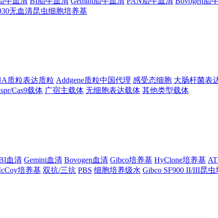
ng胎牛血清
BI胎牛血清
Gemini胎牛血清
PAN胎牛血清
Bovogen
F930无血清昆虫细胞培养基
NA质粒表达质粒
Addgene质粒中国代理
感受态细胞
大肠杆菌表
ispr/Cas9载体
广宿主载体
无细胞表达载体
其他类型载体
BI血清
Gemini血清
Bovogen血清
Gibco培养基
HyClone培养基
A
cCoy培养基
双抗/三抗
PBS
细胞培养级水
Gibco SF900 II/III