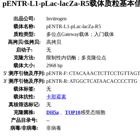
pENTR-L1-pLac-lacZa-R5载体质粒基本
出品公司:
Invitrogen
载体名称:
pENTR-L1-pLac-lacZa-R5
质粒类型:
多位点Gateway载体；入门载体
高拷贝/低拷贝:
高拷贝
启动子:
无
克隆方法:
限制性内切酶；多克隆位点
载体大小:
2968 bp
5' 测序引物及序列:
pENTR-F: CTACAAACTCTTCCTGTTAG
3' 测序引物及序列:
pENTR-R: ATGGCTCATAACACCCCTTG
载体标签:
无
载体抗性:
卡那霉素
真核筛选标记:
无
克隆菌株:
DH5a
、
TOP10
感受态细胞
产品目录号:
--
病毒/非病毒:
非病毒