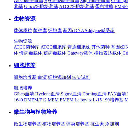
Gibco胎牛血清
HyClone胎牛血清
Sigma胎牛血清
Corni
养基
Gibco细胞培养基
ATCC细胞培养基
蛋白激酶
EMS
生物资源
载体质粒
菌种库
细胞库
基因cDNA
Addgene
感受态
生物资源
ATCC菌种库
ATCC细胞库
普通细胞株
其他菌种
基因cD
体
慢病毒载体
逆病毒载体
Gateway载体
植物表达载体
Cr
细胞培养
细胞培养基
血清
细胞添加剂
转染试剂
细胞培养
Gibco血清
Hyclone血清
Sigma血清
Corning血清
PAN血清
1640
DMEM/F12
MEM
EMEM
Leibovitz L-15
199培养基
M
微生物与植物培养
微生物培养基
植物培养基
藻类培养基
抗生素
添加剂