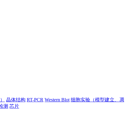
）
晶体结构
RT-PCR
Western Blot
细胞实验（模型建立、凋
检测
芯片