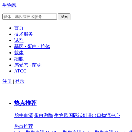
生物风
首页
技术服务
试剂
基因 · 蛋白 · 抗体
载体
细胞
感受态 · 菌株
ATCC
注册
|
登录
热点推荐
胎牛血清
蛋白激酶
生物风国际试剂进出口物流中心
热点推荐