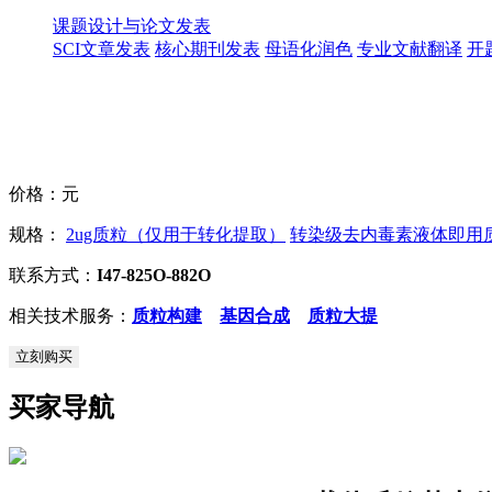
课题设计与论文发表
SCI文章发表
核心期刊发表
母语化润色
专业文献翻译
开
价格：
元
规格：
2ug质粒（仅用于转化提取）
转染级去内毒素液体即用质粒
联系方式：
I47-825O-882O
相关技术服务：
质粒构建
基因合成
质粒大提
立刻购买
买家导航