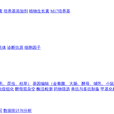
素
培养基添加剂
植物生长素
M17培养基
抗体
诊断抗原
细胞因子
乳、昆虫、枯草）
基因编辑（金葡菌、大肠、酵母、哺乳、小鼠
免疫组化
酵母双杂交
酶活检测
药物筛选
单抗与多抗制备
甲基化
写
数据统计与分析