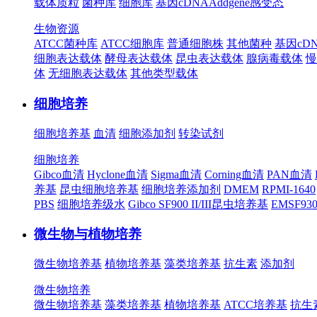
载体质粒
菌种库
细胞库
基因cDNA
Addgene
感受态
生物资源
ATCC菌种库
ATCC细胞库
普通细胞株
其他菌种
基因cD
细胞表达载体
酵母表达载体
昆虫表达载体
腺病毒载体
慢
体
无细胞表达载体
其他类型载体
细胞培养
细胞培养基
血清
细胞添加剂
转染试剂
细胞培养
Gibco血清
Hyclone血清
Sigma血清
Corning血清
PAN血清
养基
昆虫细胞培养基
细胞培养添加剂
DMEM
RPMI-1640
PBS
细胞培养级水
Gibco SF900 II/III昆虫培养基
EMSF9
微生物与植物培养
微生物培养基
植物培养基
藻类培养基
抗生素
添加剂
微生物培养
微生物培养基
藻类培养基
植物培养基
ATCC培养基
抗生