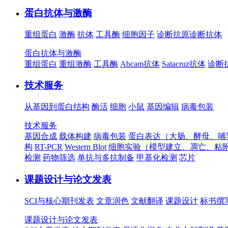
蛋白抗体与激酶
重组蛋白
激酶
抗体
工具酶
细胞因子
诊断抗原
诊断抗体
蛋白抗体与激酶
重组蛋白
重组激酶
工具酶
Abcam抗体
Satacruz抗体
诊断
技术服务
从基因到蛋白结构
酶活
细胞
小鼠
基因编辑
病毒包装
技术服务
基因合成
载体构建
病毒包装
蛋白表达（大肠、酵母、哺
构
RT-PCR
Western Blot
细胞实验（模型建立、凋亡、粘
检测
药物筛选
单抗与多抗制备
甲基化检测
芯片
课题设计与论文发表
SCI与核心期刊发表
文章润色
文献翻译
课题设计
标书撰
课题设计与论文发表