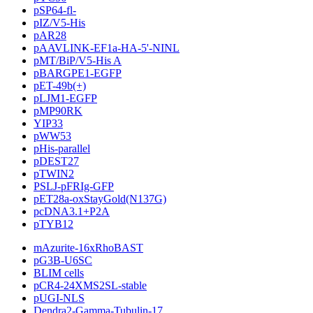
pSP64-fl-
pIZ/V5-His
pAR28
pAAVLINK-EF1a-HA-5'-NINL
pMT/BiP/V5-His A
pBARGPE1-EGFP
pET-49b(+)
pLJM1-EGFP
pMP90RK
YIP33
pWW53
pHis-parallel
pDEST27
pTWIN2
PSLJ-pFRIg-GFP
pET28a-oxStayGold(N137G)
pcDNA3.1+P2A
pTYB12
mAzurite-16xRhoBAST
pG3B-U6SC
BLIM cells
pCR4-24XMS2SL-stable
pUGI-NLS
Dendra2-Gamma-Tubulin-17