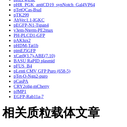
pHR_PGK_antiCD19_synNotch_Gal4VP64
pTetQCas-BsaI
pTK299
AbVec1.1-IGKC
pEGFP-N1-Tspan4
v3em-Nterm-PE2max
PH-PLCD1-GFP
pAKlux2
pHDM-Tat1b
pimEJ5GFP
xCas9(3.7)-ABE(7.10)
BASU RaPID plasmid
pFUS_B4
pLenti CMV GFP Puro (658-5)
pTet-O-Ngn2-puro
pCasPA
CRY2olig-mCherry
pJMP1
EGFP-Rab11a-7
相关质粒载体文章