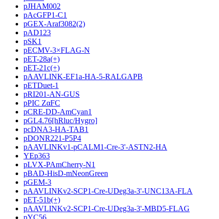
pJHAM002
pAcGFP1-C1
pGEX-Araf3082(2)
pAD123
pSK1
pECMV-3×FLAG-N
pET-28a(+)
pET-21c(+)
pAAVLINK-EF1a-HA-5-RALGAPB
pETDuet-1
pRI201-AN-GUS
pPIC ZαFC
pCRE-DD-AmCyan1
pGL4.76[hRluc/Hygro]
pcDNA3-HA-TAB1
pDONR221-P5P4
pAAVLINKv1-pCALM1-Cre-3'-ASTN2-HA
YEp363
pLVX-PAmCherry-N1
pBAD-HisD-mNeonGreen
pGEM-3
pAAVLINKv2-SCP1-Cre-UDeg3a-3'-UNC13A-FLA
pET-51b(+)
pAAVLINKv2-SCP1-Cre-UDeg3a-3'-MBD5-FLAG
pYC56