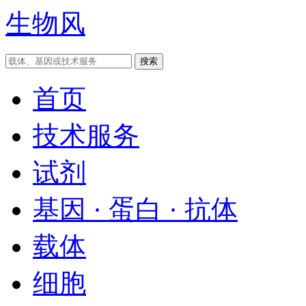
生物风
首页
技术服务
试剂
基因 · 蛋白 · 抗体
载体
细胞