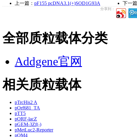
上一篇：
pF155 pcDNA3.1(+)SOD1G93A
下一
分享到：
全部质粒载体分类
Addgene官网
相关质粒载体
pTrcHis2 A
pOrf681_TA
pTT5
pORF-lacZ
pGEM-3Zf(-)
pMetLuc2-Reporter
pOM4