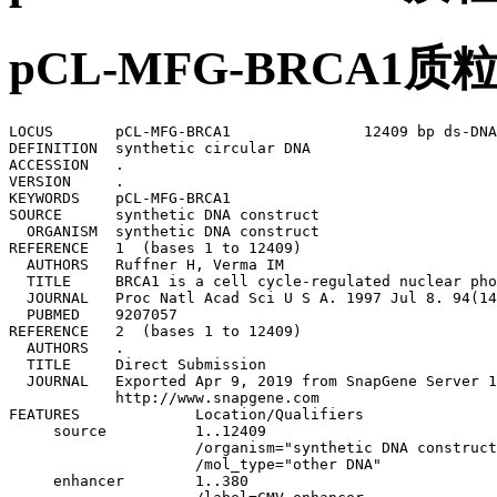
pCL-MFG-BRCA1
LOCUS       pCL-MFG-BRCA1               12409 bp ds-DNA     circular SYN 09-APR-2019
DEFINITION  synthetic circular DNA
ACCESSION   .
VERSION     .
KEYWORDS    pCL-MFG-BRCA1
SOURCE      synthetic DNA construct
  ORGANISM  synthetic DNA construct
REFERENCE   1  (bases 1 to 12409)
  AUTHORS   Ruffner H, Verma IM
  TITLE     BRCA1 is a cell cycle-regulated nuclear phosphoprotein.
  JOURNAL   Proc Natl Acad Sci U S A. 1997 Jul 8. 94(14):7138-43.
  PUBMED    9207057
REFERENCE   2  (bases 1 to 12409)
  AUTHORS   .
  TITLE     Direct Submission
  JOURNAL   Exported Apr 9, 2019 from SnapGene Server 1.1.58
            http://www.snapgene.com
FEATURES             Location/Qualifiers
     source          1..12409
                     /organism="synthetic DNA construct"
                     /mol_type="other DNA"
     enhancer        1..380
                     /label=CMV enhancer
                     /note="human cytomegalovirus immediate early enhancer"
     promoter        381..584
                     /label=CMV promoter
                     /note="human cytomegalovirus (CMV) immediate early 
                     promoter"
     primer_bind     535..555
                     /label=CMV-F
                     /note="Human CMV immediate early promoter, forward primer"
     misc_feature    823..1180
                     /label=MMLV Psi
                     /note="packaging signal of Moloney murine leukemia virus 
                     (MMLV)"
     CDS             1245..1661
                     /label=gag (truncated)
                     /note="truncated Moloney murine leukemia virus (MMLV) gag 
                     gene lacking the start codon"
     primer_bind     1591..1613
                     /label=pLXSN 5'
                     /note="Murine stem cell virus, forward primer. Also called 
                     MSCV"
     primer_bind     1629..1645
                     /label=pBABE 5'
                     /note="Psi packaging signal, forward primer for pBABE 
                     vectors"
     misc_feature    1671..2045
                     /label=pol region
                     /note="Moloney murine leukemia virus (MMLV) pol region 
                     containing the splice acceptor site"
     primer_bind     1983..1999
                     /label=pBMN 5'
                     /note="MMLV sequence, for inserts in pBMN retroviral 
                     vector"
     LTR             7889..8482
                     /note="long terminal repeat from Moloney murine leukemia 
                     virus"
     intron          8827..8892
                     /label=small t intron
                     /note="SV40 (simian virus 40) small t antigen intron"
     CDS             9022..9042
                     /codon_start=1
                     /product="nuclear localization signal of SV40 (simian virus
                     40) large T antigen"
                     /label=SV40 NLS
                     /translation="PKKKRKV"
     polyA_signal    9314..9448
                     /label=SV40 poly(A) signal
                     /note="SV40 polyadenylation signal"
     primer_bind     complement(9351..9370)
                     /label=SV40pA-R
                     /note="SV40 polyA, reverse primer"
     primer_bind     9405..9424
                     /label=EBV-rev
                     /note="SV40 polyA terminator, reverse primer"
     rep_origin      9906..10040
                     /label=SV40 ori
                     /note="SV40 origin of replication"
     primer_bind     9968..9987
                     /label=SV40pro-F
                     /note="SV40 promoter/origin, forward primer"
     primer_bind     complement(10105..10122)
                     /label=L4440
                     /note="L4440 vector, forward primer"
     rep_origin      complement(10276..10864)
                     /direction=LEFT
                     /label=ori
                     /note="high-copy-number ColE1/pMB1/pBR322/pUC origin of 
                     replication"
     primer_bind     complement(10356..10375)
                     /label=pBR322ori-F
                     /note="pBR322 origin, forward primer"
     CDS             complement(11035..11895)
                     /codon_start=1
                     /gene="bla"
                     /product="beta-lactamase"
                     /label=AmpR
                     /note="confers resistance to ampicillin, carbenicillin, and
                     related antibiotics"
                     /translation="MSIQHFRVALIPFFAAFCLPVFAHPETLVKVKDAEDQLGARVGYI
                     ELDLNSGKILESFRPEERFPMMSTFKVLLCGAVLSRIDAGQEQLGRRIHYSQNDLVEYS
                     PVTEKHLTDGMTVRELCSAAITMSDNTAANLLLTTIGGPKELTAFLHNMGDHVTRLDRW
                     EPELNEAIPNDERDTTMPAAMATTLRKLLTGELLTLASRQQLIDWMEADKVAGPLLRSA
                     LPAGWFIADKSGAGERGSRGIIAALGPDGKPSRIVVIYTTGSQATMDERNRQIAEIGAS
                     LIKHW"
     primer_bind     11658..11677
                     /label=Amp-R
                     /note="Ampicillin resistance gene, reverse primer"
     promoter        complement(11896..12000)
                     /gene="bla"
                     /label=AmpR promoter
     primer_bind     12068..12086
                     /label=pBRforEco
                     /note="pBR322 vectors, upsteam of EcoRI site, forward 
                     primer"
     primer_bind     12246..12265
                     /label=pRS-marker
                     /note="pRS vectors, use to sequence yeast selectable 
                     marker"
ORIGIN
        1 gacattgatt attgactagt tattaatagt aatcaattac ggggtcatta gttcatagcc
       61 catatatgga gttccgcgtt acataactta cggtaaatgg cccgcctggc tgaccgccca
      121 acgacccccg cccattgacg tcaataatga cgtatgttcc catagtaacg ccaataggga
      181 ctttccattg acgtcaatgg gtggagtatt tacggtaaac tgcccacttg gcagtacatc
      241 aagtgtatca tatgccaagt acgcccccta ttgacgtcaa tgacggtaaa tggcccgcct
      301 ggcattatgc ccagtacatg accttatggg actttcctac ttggcagtac atctacgtat
      361 tagtcatcgc tattaccatg gtgatgcggt tttggcagta catcaatggg cgtggatagc
      421 ggtttgactc acggggattt ccaagtctcc accccattga cgtcaatggg agtttgtttt
      481 ggcaccaaaa tcaacgggac tttccaaaat gtcgtaacaa ctccgcccca ttgacgcaaa
      541 tgggcggtag gcgtgtacgg tgggaggtct atataagcag agctcaataa aagagcccac
      601 aacccctcac tcggcgcgcc agtcctccga ttgactgagt cgcccgggta cccgtgtatc
      661 caataaaccc tcttgcagtt gcatccgact tgtggtctcg ctgttccttg ggagggtctc
      721 ctctgagtga ttgactaccc gtcagcgggg gtctttcatt tgggggctcg tccgggatcg
      781 ggagacccct gcccagggac caccgaccca ccaccgggag g