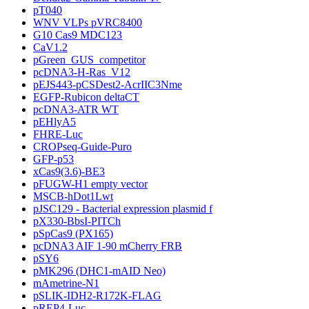
pT040
WNV VLPs pVRC8400
G10 Cas9 MDC123
CaV1.2
pGreen_GUS_competitor
pcDNA3-H-Ras_V12
pEJS443-pCSDest2-AcrIIC3Nme
EGFP-Rubicon deltaCT
pcDNA3-ATR WT
pEHlyA5
FHRE-Luc
CROPseq-Guide-Puro
GFP-p53
xCas9(3.6)-BE3
pFUGW-H1 empty vector
MSCB-hDot1Lwt
pJSC129 - Bacterial expression plasmid f
pX330-BbsI-PITCh
pSpCas9 (PX165)
pcDNA3 AIF 1-90 mCherry FRB
pSY6
pMK296 (DHC1-mAID Neo)
mAmetrine-N1
pSLIK-IDH2-R172K-FLAG
pREP4-Luc