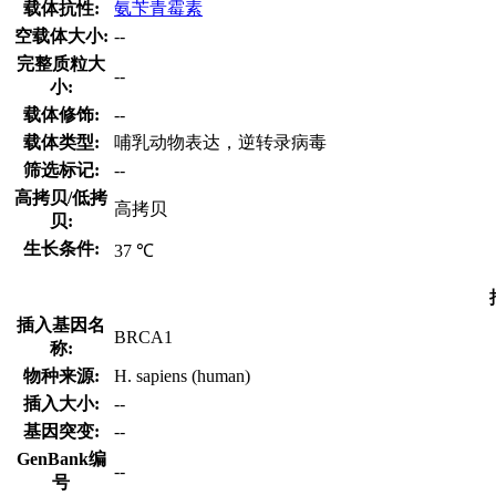
载体抗性:
氨苄青霉素
空载体大小:
--
完整质粒大
--
小:
载体修饰:
--
载体类型:
哺乳动物表达，逆转录病毒
筛选标记:
--
高拷贝/低拷
高拷贝
贝:
生长条件:
37 ℃
插入基因名
BRCA1
称:
物种来源:
H. sapiens (human)
插入大小:
--
基因突变:
--
GenBank编
--
号