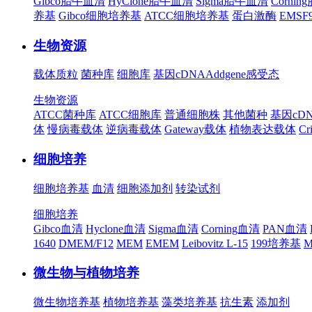
Gibco胎牛血清
HyClone胎牛血清
Sigma胎牛血清
Corni
养基
Gibco细胞培养基
ATCC细胞培养基
蛋白激酶
EMS
生物资源
载体质粒
菌种库
细胞库
基因cDNA
Addgene
感受态
生物资源
ATCC菌种库
ATCC细胞库
普通细胞株
其他菌种
基因cD
体
慢病毒载体
逆病毒载体
Gateway载体
植物表达载体
Cr
细胞培养
细胞培养基
血清
细胞添加剂
转染试剂
细胞培养
Gibco血清
Hyclone血清
Sigma血清
Corning血清
PAN血清
1640
DMEM/F12
MEM
EMEM
Leibovitz L-15
199培养基
M
微生物与植物培养
微生物培养基
植物培养基
藻类培养基
抗生素
添加剂