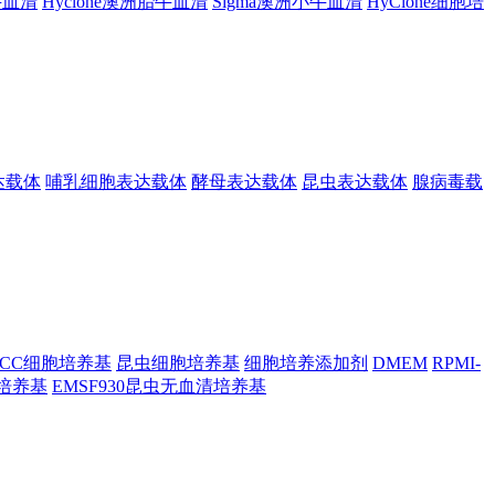
胎牛血清
Hyclone澳洲胎牛血清
Sigma澳洲小牛血清
HyClone细胞培
达载体
哺乳细胞表达载体
酵母表达载体
昆虫表达载体
腺病毒载
TCC细胞培养基
昆虫细胞培养基
细胞培养添加剂
DMEM
RPMI-
昆虫培养基
EMSF930昆虫无血清培养基