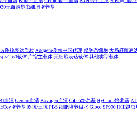
ng胎牛血清
BI胎牛血清
Gemini胎牛血清
PAN胎牛血清
Bovogen
F930无血清昆虫细胞培养基
NA质粒表达质粒
Addgene质粒中国代理
感受态细胞
大肠杆菌表
ispr/Cas9载体
广宿主载体
无细胞表达载体
其他类型载体
BI血清
Gemini血清
Bovogen血清
Gibco培养基
HyClone培养基
A
cCoy培养基
双抗/三抗
PBS
细胞培养级水
Gibco SF900 II/III