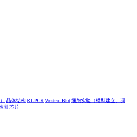
）
晶体结构
RT-PCR
Western Blot
细胞实验（模型建立、凋
检测
芯片