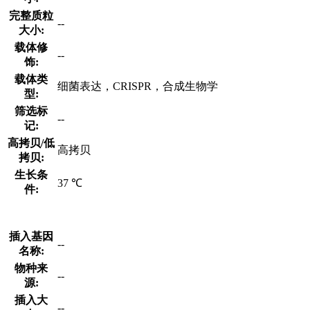
完整质粒
--
大小:
载体修
--
饰:
载体类
细菌表达，CRISPR，合成生物学
型:
筛选标
--
记:
高拷贝/低
高拷贝
拷贝:
生长条
37 ℃
件:
插入基因
--
名称:
物种来
--
源:
插入大
--