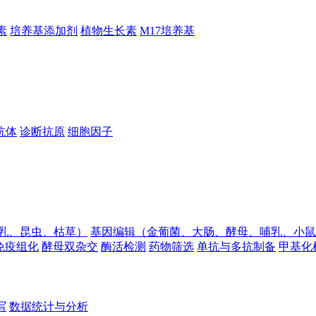
素
培养基添加剂
植物生长素
M17培养基
抗体
诊断抗原
细胞因子
乳、昆虫、枯草）
基因编辑（金葡菌、大肠、酵母、哺乳、小鼠
免疫组化
酵母双杂交
酶活检测
药物筛选
单抗与多抗制备
甲基化
写
数据统计与分析