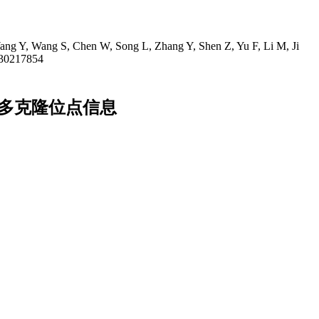
Wang Y, Wang S, Chen W, Song L, Zhang Y, Shen Z, Yu F, Li M, Ji
 30217854
序列多克隆位点信息