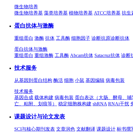
微生物培养
微生物培养基
藻类培养基
植物培养基
ATCC培养基
抗生
蛋白抗体与激酶
重组蛋白
激酶
抗体
工具酶
细胞因子
诊断抗原
诊断抗体
蛋白抗体与激酶
重组蛋白
重组激酶
工具酶
Abcam抗体
Satacruz抗体
诊断
技术服务
从基因到蛋白结构
酶活
细胞
小鼠
基因编辑
病毒包装
技术服务
基因合成
载体构建
病毒包装
蛋白表达（大肠、酵母、哺
亡、粘附、划痕等）
稳定细胞株构建
shRNA
RNAi干扰
课题设计与论文发表
SCI与核心期刊发表
文章润色
文献翻译
课题设计
标书撰