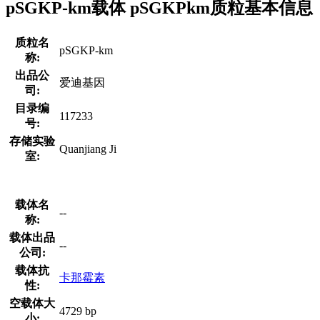
pSGKP-km载体 pSGKPkm质粒基本信息
质粒名
pSGKP-km
称:
出品公
爱迪基因
司:
目录编
117233
号:
存储实验
Quanjiang Ji
室:
载体名
--
称:
载体出品
--
公司:
载体抗
卡那霉素
性:
空载体大
4729 bp
小: