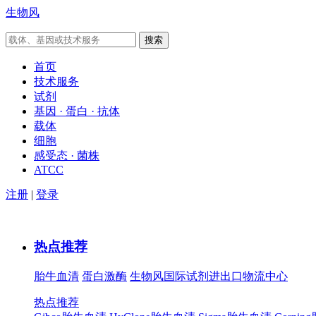
生物风
首页
技术服务
试剂
基因 · 蛋白 · 抗体
载体
细胞
感受态 · 菌株
ATCC
注册
|
登录
热点推荐
胎牛血清
蛋白激酶
生物风国际试剂进出口物流中心
热点推荐