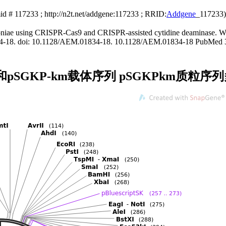
d # 117233 ; http://n2t.net/addgene:117233 ; RRID:
Addgene
_117233)
umoniae using CRISPR-Cas9 and CRISPR-assisted cytidine deaminase. 
1834-18. doi: 10.1128/AEM.01834-18. 10.1128/AEM.01834-18 PubMed
谱和pSGKP-km载体序列 pSGKPkm质粒