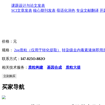
课题设计与论文发表
SCI文章发表
核心期刊发表
母语化润色
专业文献翻译
开
价格：
元
规格：
2ug质粒（仅用于转化提取）
转染级去内毒素液体即用质粒
联系方式：
I47-825O-882O
相关技术服务：
质粒构建
基因合成
质粒大提
立刻购买
买家导航