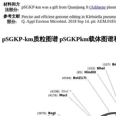
材料和方
pSGKP-km was a gift from Quanjiang Ji (
Addgene
plasmi
法部分:
参考文献
Precise and efficient genome editing in Klebsiella pne
Q. Appl Environ Microbiol. 2018 Sep 14. pii: AEM.0
部分:
pSGKP-km质粒图谱 pSGKPkm载体图