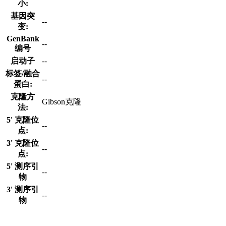
小:
基因突
--
变:
GenBank
--
编号
启动子
--
标签/融合
--
蛋白:
克隆方
Gibson克隆
法:
5' 克隆位
--
点:
3' 克隆位
--
点:
5' 测序引
--
物
3' 测序引
--
物