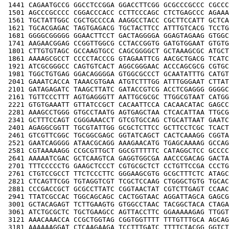
 1441 CAGAATGCCG GGCCTCCGGA GGACCTTCGG GCGCCCGCCC CGCCC
 1501 AGCCCGCCCC CGGACCCACC CCTTCCCAGC CTCTGAGCCC AGAAA
 1561 TGCTATTGGC CGCTGCCCCA AAGGCCTACC CGCTTCCATT GCTCA
 1621 TGCACGAGAC TAGTGAGACG TGCTACTTCC ATTTGTCACG TCCTG
 1681 GGGGCGGGGG GGAACTTCCT GACTAGGGGA GGAGTAGAAG GTGGC
 1741 AAGAACGGAG CCGGTTGGCG CCTACCGGTG GATGTGGAAT GTGTG
 1801 CTTGTGTAGC GCCAAGTGCC CAGCGGGGCT GCTAAAGCGC ATGCT
 1861 AAAAGCGCCT CCCCTACCCG GTAGAATTCG AACGCTGACG TCATC
 1921 ATCGCGGGCC CAGTGTCACT AGGCGGGAAC ACCCAGCGCG CGTGC
 1981 TGGCTGTGAG GGACAGGGGA GTGGCGCCCT GCAATATTTG CATGT
 2041 GAAATCACCA TAAACGTGAA ATGTCTTTGG ATTTGGGAAT CTTAT
 2101 GATAGAGATC TAAGCTTATC GATACCGTCG ACCTCGAGGG GGGGC
 2161 TGTTCCCTTT AGTGAGGGTT AATTGCGCGC TTGGCGTAAT CATGG
 2221 GTGTGAAATT GTTATCCGCT CACAATTCCA CACAACATAC GAGCC
 2281 AAAGCCTGGG GTGCCTAATG AGTGAGCTAA CTCACATTAA TTGCG
 2341 GCTTTCCAGT CGGGAAACCT GTCGTGCCAG CTGCATTAAT GAATC
 2401 AGAGGCGGTT TGCGTATTGG GCGCTCTTCC GCTTCCTCGC TCACT
 2461 GTCGTTCGGC TGCGGCGAGC GGTATCAGCT CACTCAAAGG CGGTA
 2521 GAATCAGGGG ATAACGCAGG AAAGAACATG TGAGCAAAAG GCCAG
 2581 CGTAAAAAGG CCGCGTTGCT GGCGTTTTTC CATAGGCTCC GCCCC
 2641 AAAAATCGAC GCTCAAGTCA GAGGTGGCGA AACCCGACAG GACTA
 2701 TTTCCCCCTG GAAGCTCCCT CGTGCGCTCT CCTGTTCCGA CCCTG
 2761 CTGTCCGCCT TTCTCCCTTC GGGAAGCGTG GCGCTTTCTC ATAGC
 2821 CTCAGTTCGG TGTAGGTCGT TCGCTCCAAG CTGGGCTGTG TGCAC
 2881 CCCGACCGCT GCGCCTTATC CGGTAACTAT CGTCTTGAGT CCAAC
 2941 TTATCGCCAC TGGCAGCAGC CACTGGTAAC AGGATTAGCA GAGCG
 3001 GCTACAGAGT TCTTGAAGTG GTGGCCTAAC TACGGCTACA CTAGA
 3061 ATCTGCGCTC TGCTGAAGCC AGTTACCTTC GGAAAAAGAG TTGGT
 3121 AAACAAACCA CCGCTGGTAG CGGTGGTTTT TTTGTTTGCA AGCAG
 3181 AAAAAAGGAT CTCAAGAAGA TCCTTTGATC TTTTCTACGG GGTCT