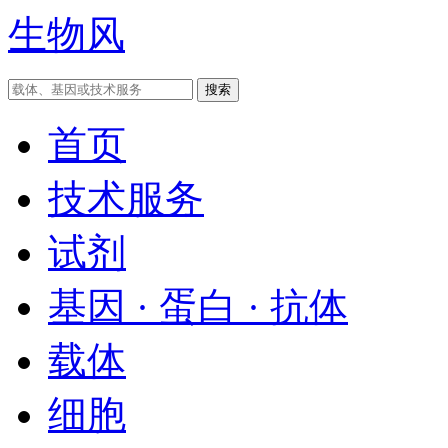
生物风
首页
技术服务
试剂
基因 · 蛋白 · 抗体
载体
细胞