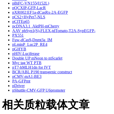
pBiFC-VN155(I152L)
pQCXIP-GFP-LacR
pXR002:EF1a-dCasRx-2A-EGFP
pCS2+HyPer7-NLS
pCITEp65
pcDNA3.1_AktPH-mCherry
AAV phSyn1(S)-FLEX-tdTomato-T2A-SypEGFP-
PX551
Fuw-dCas9-Dnmt3a_IM
pLminP_Luc2P_RE4
pGHYB
pHIV-Luciferase
Double UP mNeon to mScarlet
Myc tag WT PTB
pT7-hMLH1dn for IVT
BCR/ABL P190 transgenic construct
pCMV-mA1-BE3
PA-GFPmt
pDriver
pShuttle-CMV-GFP U6promoter
相关质粒载体文章