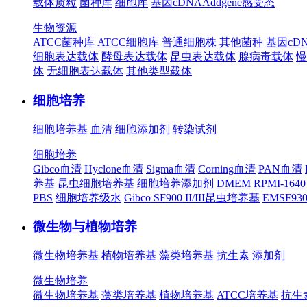
载体质粒
菌种库
细胞库
基因cDNA
Addgene
感受态
生物资源
ATCC菌种库
ATCC细胞库
普通细胞株
其他菌种
基因cD
细胞表达载体
酵母表达载体
昆虫表达载体
腺病毒载体
慢
体
无细胞表达载体
其他类型载体
细胞培养
细胞培养基
血清
细胞添加剂
转染试剂
细胞培养
Gibco血清
Hyclone血清
Sigma血清
Corning血清
PAN血清
养基
昆虫细胞培养基
细胞培养添加剂
DMEM
RPMI-1640
PBS
细胞培养级水
Gibco SF900 II/III昆虫培养基
EMSF9
微生物与植物培养
微生物培养基
植物培养基
藻类培养基
抗生素
添加剂
微生物培养
微生物培养基
藻类培养基
植物培养基
ATCC培养基
抗生