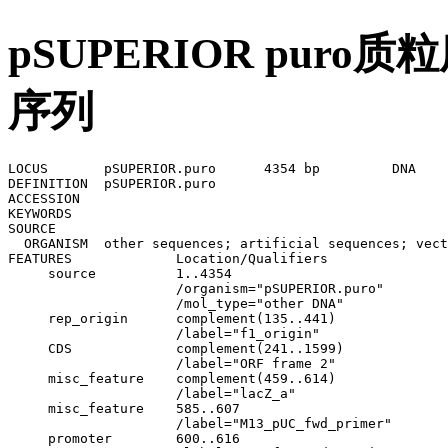
pSUPERIOR puro质
序列
LOCUS       pSUPERIOR.puro	4354 bp 	DNA	SYN

DEFINITION  pSUPERIOR.puro

ACCESSION   

KEYWORDS    

SOURCE      

  ORGANISM  other sequences; artificial sequences; vect
FEATURES             Location/Qualifiers

     source          1..4354

                     /organism="pSUPERIOR.puro"

                     /mol_type="other DNA"

     rep_origin      complement(135..441)

                     /label="f1_origin"

     CDS             complement(241..1599)

                     /label="ORF frame 2"

     misc_feature    complement(459..614)

                     /label="lacZ_a"

     misc_feature    585..607

                     /label="M13_pUC_fwd_primer"

     promoter        600..616
