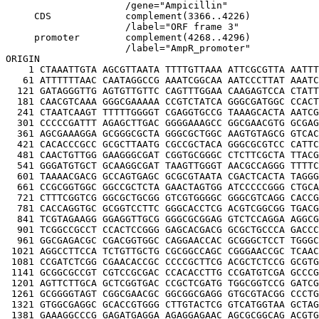
                     /gene="Ampicillin"

     CDS             complement(3366..4226)

                     /label="ORF frame 3"

     promoter        complement(4268..4296)

                     /label="AmpR_promoter"

ORIGIN

    1 CTAAATTGTA AGCGTTAATA TTTTGTTAAA ATTCGCGTTA AATTT
   61 ATTTTTTAAC CAATAGGCCG AAATCGGCAA AATCCCTTAT AAATC
  121 GATAGGGTTG AGTGTTGTTC CAGTTTGGAA CAAGAGTCCA CTATT
  181 CAACGTCAAA GGGCGAAAAA CCGTCTATCA GGGCGATGGC CCACT
  241 CTAATCAAGT TTTTTGGGGT CGAGGTGCCG TAAAGCACTA AATCG
  301 CCCCCGATTT AGAGCTTGAC GGGGAAAGCC GGCGAACGTG GCGAG
  361 AGCGAAAGGA GCGGGCGCTA GGGCGCTGGC AAGTGTAGCG GTCAC
  421 CACACCCGCC GCGCTTAATG CGCCGCTACA GGGCGCGTCC CATTC
  481 CAACTGTTGG GAAGGGCGAT CGGTGCGGGC CTCTTCGCTA TTACG
  541 GGGATGTGCT GCAAGGCGAT TAAGTTGGGT AACGCCAGGG TTTTC
  601 TAAAACGACG GCCAGTGAGC GCGCGTAATA CGACTCACTA TAGGG
  661 CCGCGGTGGC GGCCGCTCTA GAACTAGTGG ATCCCCCGGG CTGCA
  721 CTTTCGGTCG GGCGCTGCGG GTCGTGGGGC GGGCGTCAGG CACCG
  781 CACCAGGTGC GCGGTCCTTC GGGCACCTCG ACGTCGGCGG TGACG
  841 TCGTAGAAGG GGAGGTTGCG GGGCGCGGAG GTCTCCAGGA AGGCG
  901 TCGGCCGCCT CCACTCCGGG GAGCACGACG GCGCTGCCCA GACCC
  961 GGCGAGACGC CGACGGTGGC CAGGAACCAC GCGGGCTCCT TGGGC
 1021 AGGCCTTCCA TCTGTTGCTG CGCGGCCAGC CGGGAACCGC TCAAC
 1081 CCGATCTCGG CGAACACCGC CCCCGCTTCG ACGCTCTCCG GCGTG
 1141 GCGGCGCCGT CGTCCGCGAC CCACACCTTG CCGATGTCGA GCCCG
 1201 AGTTCTTGCA GCTCGGTGAC CCGCTCGATG TGGCGGTCCG GATCG
 1261 GCGGGGTAGT CGGCGAACGC GGCGGCGAGG GTGCGTACGG CCCTG
 1321 GTGGCGAGGC GCACCGTGGG CTTGTACTCG GTCATGGTAA GCTAG
 1381 GAAAGGCCCG GAGATGAGGA AGAGGAGAAC AGCGCGGCAG ACGTG