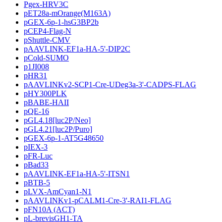
Pgex-HRV3C
pET28a-mOrange(M163A)
pGEX-6p-1-hsG3BP2b
pCEP4-Flag-N
pShuttle-CMV
pAAVLINK-EF1a-HA-5'-DIP2C
pCold-SUMO
p1JI008
pHR31
pAAVLINKv2-SCP1-Cre-UDeg3a-3'-CADPS-FLAG
pHY300PLK
pBABE-HAII
pQE-16
pGL4.18[luc2P/Neo]
pGL4.21[luc2P/Puro]
pGEX-6p-1-AT5G48650
pIEX-3
pFR-Luc
pBad33
pAAVLINK-EF1a-HA-5'-ITSN1
pBTB-5
pLVX-AmCyan1-N1
pAAVLINKv1-pCALM1-Cre-3'-RAI1-FLAG
pFN10A (ACT)
pL-brevisGH1-TA