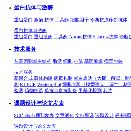
蛋白抗体与激酶
重组蛋白
激酶
抗体
工具酶
细胞因子
诊断抗原
诊断抗体
蛋白抗体与激酶
重组蛋白
重组激酶
工具酶
Abcam抗体
Satacruz抗体
诊断
技术服务
从基因到蛋白结构
酶活
细胞
小鼠
基因编辑
病毒包装
技术服务
基因合成
载体构建
病毒包装
蛋白表达（大肠、酵母、哺
构
RT-PCR
Western Blot
细胞实验（模型建立、凋亡、粘
检测
药物筛选
单抗与多抗制备
甲基化检测
芯片
课题设计与论文发表
SCI与核心期刊发表
文章润色
文献翻译
课题设计
标书撰
课题设计与论文发表