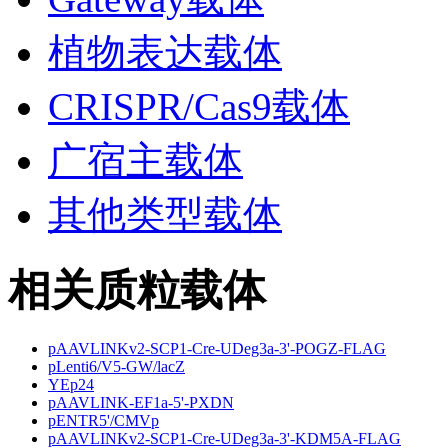
植物表达载体
CRISPR/Cas9载体
广宿主载体
其他类型载体
相关质粒载体
pAAVLINKv2-SCP1-Cre-UDeg3a-3'-POGZ-FLAG
pLenti6/V5-GW/lacZ
YEp24
pAAVLINK-EF1a-5'-PXDN
pENTR5'/CMVp
pAAVLINKv2-SCP1-Cre-UDeg3a-3'-KDM5A-FLAG