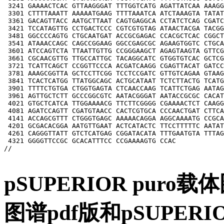
 3241 GAAAACTCAC GTTAAGGGAT TTTGGTCATG AGATTATCAA AAAGG
 3301 CTTTTAAATT AAAAATGAAG TTTTAAATCA ATCTAAAGTA TATAT
 3361 GACAGTTACC AATGCTTAAT CAGTGAGGCA CCTATCTCAG CGATC
 3421 TCCATAGTTG CCTGACTCCC CGTCGTGTAG ATAACTACGA TACGG
 3481 GGCCCCAGTG CTGCAATGAT ACCGCGAGAC CCACGCTCAC CGGCT
 3541 ATAAACCAGC CAGCCGGAAG GGCCGAGCGC AGAAGTGGTC CTGCA
 3601 ATCCAGTCTA TTAATTGTTG CCGGGAAGCT AGAGTAAGTA GTTCG
 3661 CGCAACGTTG TTGCCATTGC TACAGGCATC GTGGTGTCAC GCTCG
 3721 TCATTCAGCT CCGGTTCCCA ACGATCAAGG CGAGTTACAT GATCC
 3781 AAAGCGGTTA GCTCCTTCGG TCCTCCGATC GTTGTCAGAA GTAAG
 3841 TCACTCATGG TTATGGCAGC ACTGCATAAT TCTCTTACTG TCATG
 3901 TTTTCTGTGA CTGGTGAGTA CTCAACCAAG TCATTCTGAG AATAG
 3961 AGTTGCTCTT GCCCGGCGTC AATACGGGAT AATACCGCGC CACAT
 4021 GTGCTCATCA TTGGAAAACG TTCTTCGGGG CGAAAACTCT CAAGG
 4081 AGATCCAGTT CGATGTAACC CACTCGTGCA CCCAACTGAT CTTCA
 4141 ACCAGCGTTT CTGGGTGAGC AAAAACAGGA AGGCAAAATG CCGCA
 4201 GCGACACGGA AATGTTGAAT ACTCATACTC TTCCTTTTTC AATAT
 4261 CAGGGTTATT GTCTCATGAG CGGATACATA TTTGAATGTA TTTAG
 4321 GGGGTTCCGC GCACATTTCC CCGAAAAGTG CCAC

//

pSUPERIOR puro载
图谱pdf版和pSUPERI