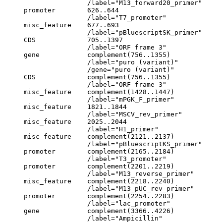
                     /label="M13_forward20_primer"

     promoter        626..644

                     /label="T7_promoter"

     misc_feature    677..693

                     /label="pBluescriptSK_primer"

     CDS             705..1397

                     /label="ORF frame 3"

     gene            complement(756..1355)

                     /label="puro (variant)"

                     /gene="puro (variant)"

     CDS             complement(756..1355)

                     /label="ORF frame 3"

     misc_feature    complement(1428..1447)

                     /label="mPGK_F_primer"

     misc_feature    1821..1844

                     /label="MSCV_rev_primer"

     misc_feature    2025..2044

                     /label="H1_primer"

     misc_feature    complement(2121..2137)

                     /label="pBluescriptKS_primer"

     promoter        complement(2165..2184)

                     /label="T3_promoter"

     promoter        complement(2201..2219)

                     /label="M13_reverse_primer"

     misc_feature    complement(2218..2240)

                     /label="M13_pUC_rev_primer"

     promoter        complement(2254..2283)

                     /label="lac_promoter"

     gene            complement(3366..4226)

                     /label="Ampicillin"
