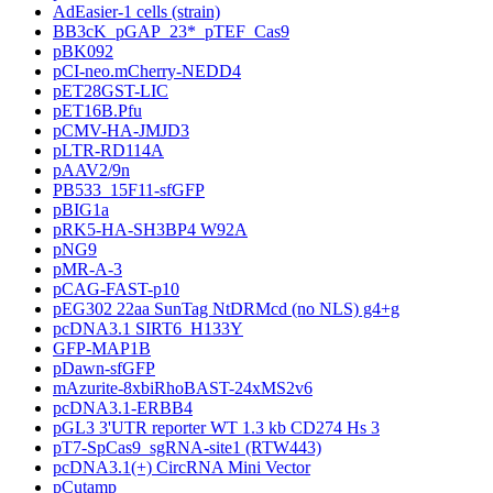
AdEasier-1 cells (strain)
BB3cK_pGAP_23*_pTEF_Cas9
pBK092
pCI-neo.mCherry-NEDD4
pET28GST-LIC
pET16B.Pfu
pCMV-HA-JMJD3
pLTR-RD114A
pAAV2/9n
PB533_15F11-sfGFP
pBIG1a
pRK5-HA-SH3BP4 W92A
pNG9
pMR-A-3
pCAG-FAST-p10
pEG302 22aa SunTag NtDRMcd (no NLS) g4+g
pcDNA3.1 SIRT6_H133Y
GFP-MAP1B
pDawn-sfGFP
mAzurite-8xbiRhoBAST-24xMS2v6
pcDNA3.1-ERBB4
pGL3 3'UTR reporter WT 1.3 kb CD274 Hs 3
pT7-SpCas9_sgRNA-site1 (RTW443)
pcDNA3.1(+) CircRNA Mini Vector
pCutamp