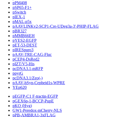
pPM408
pSP65-F1+
pSwitch
pIEX-1
pMAL-p5x
pAAVLINKv2-SCP1-Cre-UDeg3a-3'-PHIP-FLAG
pBR327
pMMB66EH
pYES2-EGFP
pET-53-DEST
pIRESpuro3
pAAV-TRE-CAG-Fluc
pCEP4-DsRed2
pIZT/V5-His
pcDNA3.1-mRFP
ppyrG
pcDNA3.1/Zeo(-)
pAAV-hSyn-Cepheid1s-WPRE
YEp620
pEGFP-C1 F-tractin-EGFP
pGEX6p-1-BCCP-PupE
pKO (Hyg)
GW1-Peredox-mCherry-NLS
pPB-AMBRA1-3xFLAG