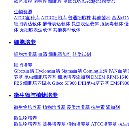
载体质粒
菌种库
细胞库
基因cDNA
Addgene
感受态
生物资源
ATCC菌种库
ATCC细胞库
普通细胞株
其他菌种
基因cD
细胞表达载体
酵母表达载体
昆虫表达载体
腺病毒载体
慢
体
无细胞表达载体
其他类型载体
细胞培养
细胞培养基
血清
细胞添加剂
转染试剂
细胞培养
Gibco血清
Hyclone血清
Sigma血清
Corning血清
PAN血清
养基
昆虫细胞培养基
细胞培养添加剂
DMEM
RPMI-1640
PBS
细胞培养级水
Gibco SF900 II/III昆虫培养基
EMSF9
微生物与植物培养
微生物培养基
植物培养基
藻类培养基
抗生素
添加剂
微生物培养
微生物培养基
藻类培养基
植物培养基
ATCC培养基
抗生