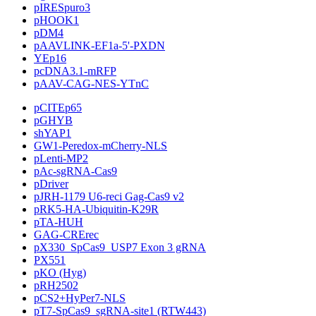
pIRESpuro3
pHOOK1
pDM4
pAAVLINK-EF1a-5'-PXDN
YEp16
pcDNA3.1-mRFP
pAAV-CAG-NES-YTnC
pCITEp65
pGHYB
shYAP1
GW1-Peredox-mCherry-NLS
pLenti-MP2
pAc-sgRNA-Cas9
pDriver
pJRH-1179 U6-reci Gag-Cas9 v2
pRK5-HA-Ubiquitin-K29R
pTA-HUH
GAG-CRErec
pX330_SpCas9_USP7 Exon 3 gRNA
PX551
pKO (Hyg)
pRH2502
pCS2+HyPer7-NLS
pT7-SpCas9_sgRNA-site1 (RTW443)