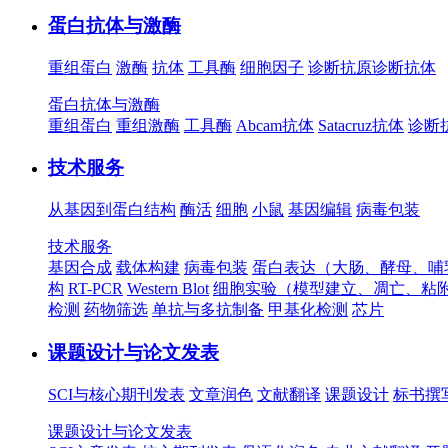
蛋白抗体与激酶
重组蛋白
激酶
抗体
工具酶
细胞因子
诊断抗原
诊断抗体
蛋白抗体与激酶
重组蛋白
重组激酶
工具酶
Abcam抗体
Satacruz抗体
诊断
技术服务
从基因到蛋白结构
酶活
细胞
小鼠
基因编辑
病毒包装
技术服务
基因合成
载体构建
病毒包装
蛋白表达（大肠、酵母、哺
构
RT-PCR
Western Blot
细胞实验（模型建立、凋亡、粘
检测
药物筛选
单抗与多抗制备
甲基化检测
芯片
课题设计与论文发表
SCI与核心期刊发表
文章润色
文献翻译
课题设计
标书撰
课题设计与论文发表