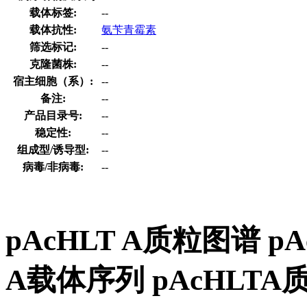
载体标签:
--
载体抗性:
氨苄青霉素
筛选标记:
--
克隆菌株:
--
宿主细胞（系）:
--
备注:
--
产品目录号:
--
稳定性:
--
组成型/诱导型:
--
病毒/非病毒:
--
pAcHLT A质粒图谱 p
A载体序列 pAcHLT