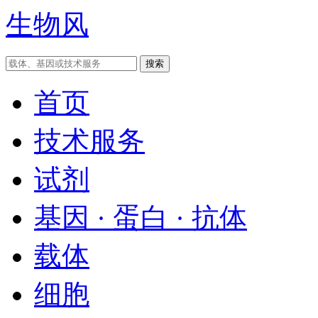
生物风
首页
技术服务
试剂
基因 · 蛋白 · 抗体
载体
细胞