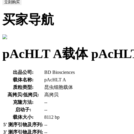
立刻购买
买家导航
pAcHLT A载体 pAc
出品公司:
BD Biosciences
载体名称:
pAcHLT A
质粒类型:
昆虫细胞载体
高拷贝/低拷贝:
高拷贝
克隆方法:
--
启动子:
--
载体大小:
8112 bp
5' 测序引物及序列:
--
3' 测序引物及序列:
--