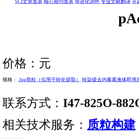
SCI文章发表
核心期刊发表
母语化润色
专业文献翻译
开
pA
价格：
元
规格：
2ug质粒（仅用于转化提取）
转染级去内毒素液体即用质粒
联系方式：
I47-825O-882
相关技术服务：
质粒构建