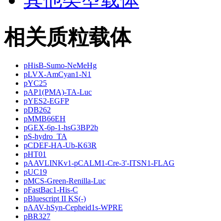
相关质粒载体
pHisB-Sumo-NeMeHg
pLVX-AmCyan1-N1
pYC25
pAP1(PMA)-TA-Luc
pYES2-EGFP
pDB262
pMMB66EH
pGEX-6p-1-hsG3BP2b
pS-hydro_TA
pCDEF-HA-Ub-K63R
pHT01
pAAVLINKv1-pCALM1-Cre-3'-ITSN1-FLAG
pUC19
pMCS-Green-Renilla-Luc
pFastBac1-His-C
pBluescript II KS(-)
pAAV-hSyn-Cepheid1s-WPRE
pBR327