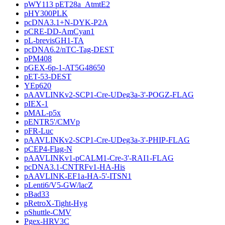
pWY113 pET28a_AtmtE2
pHY300PLK
pcDNA3.1+N-DYK-P2A
pCRE-DD-AmCyan1
pL-brevisGH1-TA
pcDNA6.2/nTC-Tag-DEST
pPM408
pGEX-6p-1-AT5G48650
pET-53-DEST
YEp620
pAAVLINKv2-SCP1-Cre-UDeg3a-3'-POGZ-FLAG
pIEX-1
pMAL-p5x
pENTR5'/CMVp
pFR-Luc
pAAVLINKv2-SCP1-Cre-UDeg3a-3'-PHIP-FLAG
pCEP4-Flag-N
pAAVLINKv1-pCALM1-Cre-3'-RAI1-FLAG
pcDNA3.1-CNTRFv1-HA-His
pAAVLINK-EF1a-HA-5'-ITSN1
pLenti6/V5-GW/lacZ
pBad33
pRetroX-Tight-Hyg
pShuttle-CMV
Pgex-HRV3C