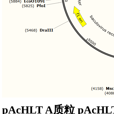
pAcHLT A质粒 pAc