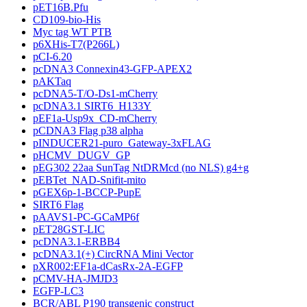
pET16B.Pfu
CD109-bio-His
Myc tag WT PTB
p6XHis-T7(P266L)
pCI-6.20
pcDNA3 Connexin43-GFP-APEX2
pAKTaq
pcDNA5-T/O-Ds1-mCherry
pcDNA3.1 SIRT6_H133Y
pEF1a-Usp9x_CD-mCherry
pCDNA3 Flag p38 alpha
pINDUCER21-puro_Gateway-3xFLAG
pHCMV_DUGV_GP
pEG302 22aa SunTag NtDRMcd (no NLS) g4+g
pEBTet_NAD-Snifit-mito
pGEX6p-1-BCCP-PupE
SIRT6 Flag
pAAVS1-PC-GCaMP6f
pET28GST-LIC
pcDNA3.1-ERBB4
pcDNA3.1(+) CircRNA Mini Vector
pXR002:EF1a-dCasRx-2A-EGFP
pCMV-HA-JMJD3
EGFP-LC3
BCR/ABL P190 transgenic construct