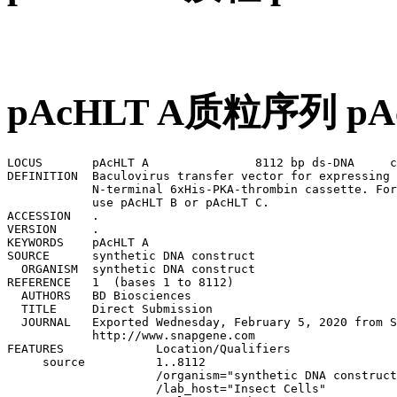
pAcHLT A质粒序列 p
LOCUS       pAcHLT A               8112 bp ds-DNA     circular SYN 19-APR-2014
DEFINITION  Baculovirus transfer vector for expressing proteins with an 
            N-terminal 6xHis-PKA-thrombin cassette. For other reading frames, 
            use pAcHLT B or pAcHLT C.
ACCESSION   .
VERSION     .
KEYWORDS    pAcHLT A
SOURCE      synthetic DNA construct
  ORGANISM  synthetic DNA construct
REFERENCE   1  (bases 1 to 8112)
  AUTHORS   BD Biosciences
  TITLE     Direct Submission
  JOURNAL   Exported Wednesday, February 5, 2020 from SnapGene Viewer 3.1.4
            http://www.snapgene.com
FEATURES             Location/Qualifiers
     source          1..8112
                     /organism="synthetic DNA construct"
                     /lab_host="Insect Cells"
                     /mol_type="other DNA"
     misc_recomb     1269..2096
                     /note="baculovirus recombination region (lef2/ORF603)"
                     /note="contains ORF603 and part of lef2"
     CDS             1269..1393
                     /codon_start=3
                     /product="baculovirus late expression factor 2"
                     /note="lef2"
                     /translation="HLLIKSQDVYKPPNCQKMKTVDKLCPFAGNCKGLNPICNY"
     CDS             complement(1431..2036)
                     /codon_start=1
                     /product="baculovirus ORF603 protein"
                     /note="ORF603"
                     /translation="MAVIFNNKQLLADNSIEKGGELFLFNGSYNILESYVNPVLLKNGV
                     IELEEAAYYAGNILYKTDDPKFIDYINLIIKATHSEELPENSTVVNYRKTMRSGTIHPI
                     KKDIYIYDNKKFTLYDRYIYGYDNNYVNFYEEKNEKEKEYEEEDDKASSLCENKIILSQ
                     INCESFENDFKYYLSDYNYAFSIIDNTTNVLVAFGLYR"
     promoter        2100..2191
                     /gene="polh from Autographa californica"
                     /note="polyhedrin promoter"
                     /note="promoter for the baculovirus polyhedrin gene"
     CDS             2230..2247
                     /codon_start=1
                     /product="6xHis affinity tag"
                     /note="6xHis"
                     /translation="HHHHHH"
     CDS             2254..2271
                     /codon_start=1
                     /product="recognition site for phosphorylation by protein 
                     kinase A"
                     /note="PKA site"
                     /translation="RRASVA"
     CDS             2281..2298
                     /codon_start=1
                     /product="thrombin recognition and cleavage site"
                     /note="thrombin site"
                     /translation="LVPRGS"
     misc_feature    2313..2384
                     /note="MCS"
                     /note="multiple cloning site"
     misc_recomb     2404..3862
                     /note="baculovirus recombination region (ORF1629)"
                     /note="contains part of ORF1629"
     CDS             complement(2521..3862)
                     /codon_start=2
                     /product="baculovirus capsid-associated protein"
                     /note="ORF1629"
                     /note="required for viral replication"
                     /translation="PSLRQSLYNTIAYIERLLNIGTVNDSEITMLIADFYDLYSNYNIE
                     LPPPQALPRSRRPSVVQPAAPAPVPTIVREQTKPEQIIPAAPPPPPSPVPNIPAPPPPP
                     PPSMSELPPAPPMPTEPQPAAPLDDRQQLLEAIRNEKNRTRLRPVKPKTAPETSTIVEV
                     PTVLPKETFEPKPPSASPPPPPPPPPPPAPPAPPPMVDLSSAPPPPPLVDLPSEMLPPP
                     APSLSNVLSELKSGTVRLKPAQKRPQSEIIPKSSTTNLIADVLADTINRRRVAMAKSSS
                     EATSNDEGWDDDDNRPNKANTPDVKYVQALFNVFTSSQLYTNDSDERNTKAHNILNDVE
                     PLLQNKTQTNIDKARLLLQDLASFVALSENPLDSPAIGSEKQPLFETNRNLFYKSIEDL
                     IFKFRYKDAENHLIFALTYHPKDYKFNELLKYVQQLSVNQQRTESSA"
     rep_origin      5235..5690
                     /direction=RIGHT
                     /note="f1 ori"
                     /note="f1 bacteriophage origin of replication; arrow 
                     indicates direction of (+) strand synthesis"
     promoter        5972..6076
                     /gene="bla"
                     /note="AmpR promoter"
     CDS             6077..6937
                     /codon_start=1
                     /gene="bla"
                     /product="beta-lactamase"
                     /note="AmpR"
                     /note="confers resistance to ampicillin, carbenicillin, and
                     related antibiotics"
                     /translation="MSIQHFRVALIPFFAAFCLPVFAHPETLVKVKDAEDQLGARVGYI
                     ELDLNSGKILESFRPEERFPMMSTFKVLLCGAVLSRIDAGQEQLGRRIHYSQNDLVEYS
                     PVTEKHLTDGMTVRELCSAAITMSDNTAANLLLTTIGGPKELTAFLHNMGDHVTRLDRW
                     EPELNEAIPNDERDTTMPVAMATTLRKLLTGELLTLASRQQLIDWMEADKVAGPLLRSA
                     LPAGWFIADKSGAGERGSRGIIAALGPDGKPSRIVVIYTTGSQATMDERNRQIAEIGAS
                     LIKHW"
     rep_origin      7108..7696
                     /direction=RIGHT
                     /note="ori"
                     /note="high-copy-number ColE1/pMB1/pBR322/pUC origin of 
                     replication"
ORIGIN
        1 tcgagcagtt cgttgacgcc ttcctccgtg tggccgaaca cgtcgagcgg gtggtcgatg
       61 accagcggcg tgccgcacgc gacgcacaag tatctgtaca ccgaatgatc gtcgggcgaa
      121 ggcacgtcgg cctccaagtg gcaatattgg caaattcgaa aatatataca gttgggttgt
      181 ttgcgcatat ctatcgtggc gttgggcatg tacgtccgaa cgttgatttg catgcaagcc
      241 gaaattaaat cattgcgatt agtgcgatta aaacgttgta catcctcgct tttaatcatg
      301 ccgtcgatta aatcgcgcaa tcgagtcaag tgatcaaagt gtggaataat gttttctttg
      361 tattcccgag tcaagcgcag cgcgtatttt aacaaactag ccatcttgta agttagtttc
      421 atttaatgca actttatcca ataatatatt atgtatcgca cgtcaagaat taacaatgcg
      481 cccgttgtcg catctcaaca cgactatgat agagatcaaa taaagcgcga attaaatagc
      541 ttgcgacgca acgtgcacga tctgtgcacg cgttccggca cgagctttga ttgtaataag
      601 tttttacgaa gcgatgacat gacccccgta gtgacaacga tcacgcccaa aagaactgcc
      661 gactacaaaa ttaccgagta tgtcggtgac gttaaaacta ttaagccatc caatcgaccg
      721 ttagtcgaat caggaccgct ggtgcgagaa gccgcgaagt atggcgaatg catcgtataa
      781 cgtgtggagt ccgctcatta gagcgtcatg tttagacaag aaagctacat atttaattga
      841 tcccgatgat tttattgata aattgaccct aactccatac acggtattct acaatggcgg
      901 ggttttggtc aaaatttccg gactgcgatt gtacatgctg ttaacggctc cgcccactat
      961 taatgaaatt aaaaattcca attttaaaaa acgcagcaag agaaacattt gtatgaaaga
     1021 atgcgtagaa ggaaagaaaa atgtcgtcga catgctgaac aacaagatta atatgcctcc
     1081 gtgtataaaa aaaatattga acgatttgaa agaaaacaat gtaccgcgcg gcggtatgta
     1141 caggaagagg tttatactaa actgttacat tgcaaacgtg gtttcgtgtg ccaagtgtga
     1201 aaaccgatgt ttaatcaagg ctctgacgca tttctacaac cacgactcca agtgtgtggg
     1261 tgaagtcatg catcttttaa tcaaatccca agatgtgtat aaaccaccaa actgccaaaa
     1321 aatgaaaact gtcgacaagc tctgtccgtt tgctggcaac tgcaagggtc tcaatcctat
     1381 ttgtaattat tgaataataa aacaattata aatgctaaat ttgtttttta ttaacgatac
     1441 aaaccaaacg caacaagaac atttgtagta ttatctataa ttgaaaacgc gtagttataa
     1501 tcgctgaggt aatatttaaa atcattttca aatgattcac agttaatttg cgacaatat