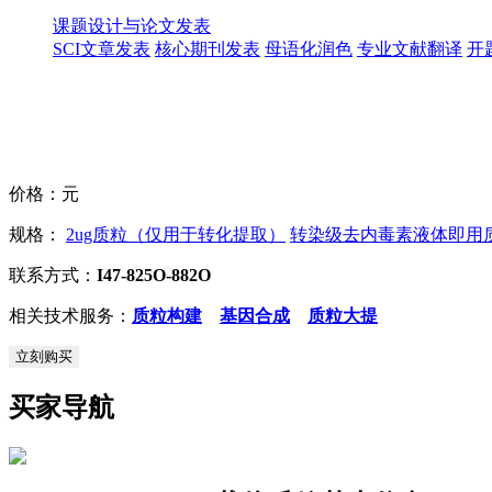
课题设计与论文发表
SCI文章发表
核心期刊发表
母语化润色
专业文献翻译
开
价格：
元
规格：
2ug质粒（仅用于转化提取）
转染级去内毒素液体即用质粒
联系方式：
I47-825O-882O
相关技术服务：
质粒构建
基因合成
质粒大提
立刻购买
买家导航