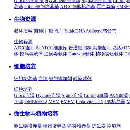
Gibco胎牛血清
HyClone胎牛血清
Sigma胎牛血清
Corni
养基
Gibco细胞培养基
ATCC细胞培养基
蛋白激酶
EMS
生物资源
载体质粒
菌种库
细胞库
基因cDNA
Addgene
感受态
生物资源
ATCC菌种库
ATCC细胞库
普通细胞株
其他菌种
基因cD
体
慢病毒载体
逆病毒载体
Gateway载体
植物表达载体
Cr
细胞培养
细胞培养基
血清
细胞添加剂
转染试剂
细胞培养
Gibco血清
Hyclone血清
Sigma血清
Corning血清
PAN血清
1640
DMEM/F12
MEM
EMEM
Leibovitz L-15
199培养基
M
微生物与植物培养
微生物培养基
植物培养基
藻类培养基
抗生素
添加剂