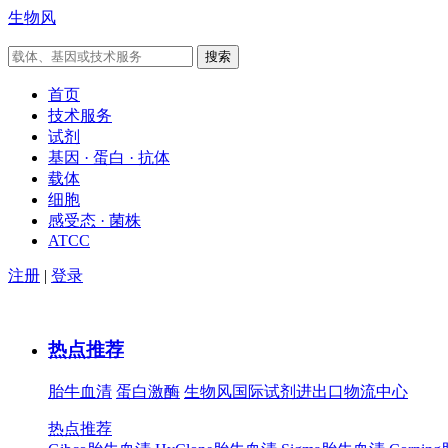
生物风
首页
技术服务
试剂
基因 · 蛋白 · 抗体
载体
细胞
感受态 · 菌株
ATCC
注册
|
登录
热点推荐
胎牛血清
蛋白激酶
生物风国际试剂进出口物流中心
热点推荐