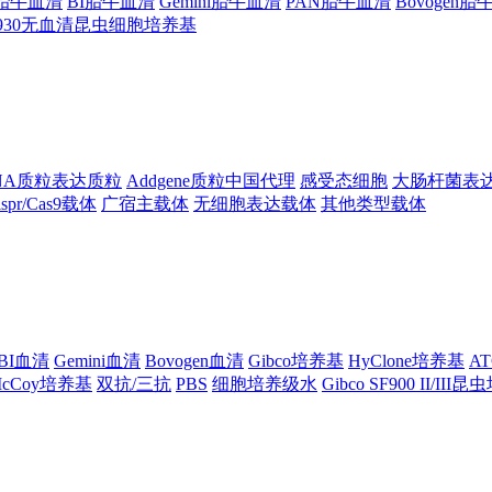
ng胎牛血清
BI胎牛血清
Gemini胎牛血清
PAN胎牛血清
Bovogen
F930无血清昆虫细胞培养基
NA质粒表达质粒
Addgene质粒中国代理
感受态细胞
大肠杆菌表
ispr/Cas9载体
广宿主载体
无细胞表达载体
其他类型载体
BI血清
Gemini血清
Bovogen血清
Gibco培养基
HyClone培养基
A
cCoy培养基
双抗/三抗
PBS
细胞培养级水
Gibco SF900 II/III