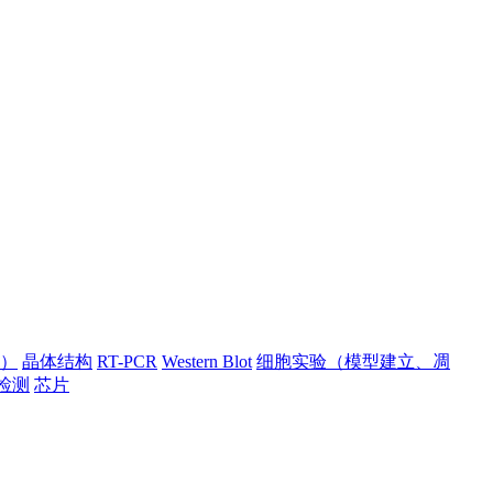
）
晶体结构
RT-PCR
Western Blot
细胞实验（模型建立、凋
检测
芯片