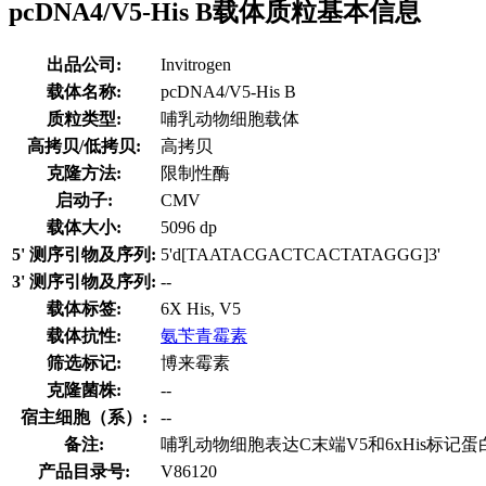
pcDNA4/V5-His B载体质粒基本信息
出品公司:
Invitrogen
载体名称:
pcDNA4/V5-His B
质粒类型:
哺乳动物细胞载体
高拷贝/低拷贝:
高拷贝
克隆方法:
限制性酶
启动子:
CMV
载体大小:
5096 dp
5' 测序引物及序列:
5'd[TAATACGACTCACTATAGGG]3'
3' 测序引物及序列:
--
载体标签:
6X His, V5
载体抗性:
氨苄青霉素
筛选标记:
博来霉素
克隆菌株:
--
宿主细胞（系）:
--
备注:
哺乳动物细胞表达C末端V5和6xHis标记
产品目录号:
V86120