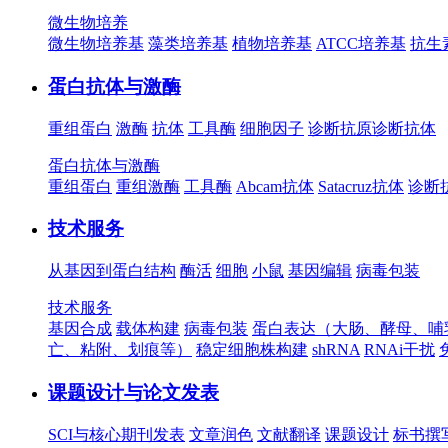
微生物培养
微生物培养基
藻类培养基
植物培养基
ATCC培养基
抗生
蛋白抗体与激酶
重组蛋白
激酶
抗体
工具酶
细胞因子
诊断抗原
诊断抗体
蛋白抗体与激酶
重组蛋白
重组激酶
工具酶
Abcam抗体
Satacruz抗体
诊断
技术服务
从基因到蛋白结构
酶活
细胞
小鼠
基因编辑
病毒包装
技术服务
基因合成
载体构建
病毒包装
蛋白表达（大肠、酵母、哺
亡、粘附、划痕等）
稳定细胞株构建
shRNA
RNAi干扰
课题设计与论文发表
SCI与核心期刊发表
文章润色
文献翻译
课题设计
标书撰