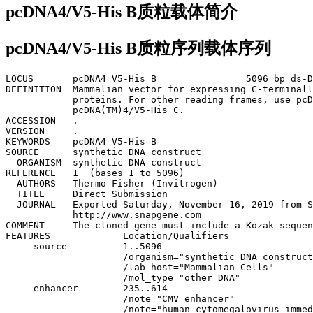
pcDNA4/V5-His B质粒载体简介
pcDNA4/V5-His B质粒序列载体序列
LOCUS       pcDNA4 V5-His B                5096 bp ds-DNA     circular SYN 24-OCT-2017
DEFINITION  Mammalian vector for expressing C-terminally V5- and 6xHis-tagged 
            proteins. For other reading frames, use pcDNA(TM)4/V5-His A or 
            pcDNA(TM)4/V5-His C.
ACCESSION   .
VERSION     .
KEYWORDS    pcDNA4 V5-His B
SOURCE      synthetic DNA construct
  ORGANISM  synthetic DNA construct
REFERENCE   1  (bases 1 to 5096)
  AUTHORS   Thermo Fisher (Invitrogen)
  TITLE     Direct Submission
  JOURNAL   Exported Saturday, November 16, 2019 from SnapGene Viewer 3.1.4
            http://www.snapgene.com
COMMENT     The cloned gene must include a Kozak sequence and start codon.
FEATURES             Location/Qualifiers
     source          1..5096
                     /organism="synthetic DNA construct"
                     /lab_host="Mammalian Cells"
                     /mol_type="other DNA"
     enhancer        235..614
                     /note="CMV enhancer"
                     /note="human cytomegalovirus immediate early enhancer"
     promoter        615..818
                     /note="CMV promoter"
                     /note="human cytomegalovirus (CMV) immediate early 
                     promoter"
     promoter        863..881
                     /note="T7 promoter"
                     /note="promoter for bacteriophage T7 RNA polymerase"
     misc_feature    895..1012
                     /note="MCS"
                     /note="multiple cloning site"
     CDS             1013..1054
                     /codon_start=1
                     /product="epitope tag from simian virus 5"
                     /note="V5 tag"
                     /translation="GKPIPNPLLGLDST"
     CDS             1064..1081
                     /codon_start=1
                     /product="6xHis affinity tag"
                     /note="6xHis"
                     /translation="HHHHHH"
     polyA_signal    1110..1334
                     /note="bGH poly(A) signal"
                     /note="bovine growth hormone polyadenylation signal"
     rep_origin      1380..1808
                     /direction=RIGHT
                     /note="f1 ori"
                     /note="f1 bacteriophage origin of replication; arrow 
                     indicates direction of (+) strand synthesis"
     promoter        1822..2151
                     /note="SV40 promoter"
                     /note="SV40 enhancer and early promoter"
     rep_origin      2002..2137
                     /note="SV40 ori"
                     /note="SV40 origin of replication"
     promoter        2199..2246
                     /note="EM7 promoter"
                     /note="synthetic bacterial promoter "
     CDS             2265..2639
                     /codon_start=1
                     /gene="Sh ble from Streptoalloteichus hindustanus"
                     /product="antibiotic-binding protein"
                     /note="BleoR"
                     /note="confers resistance to bleomycin, phleomycin, and 
                     Zeocin(TM)"
                     /translation="MAKLTSAVPVLTARDVAGAVEFWTDRLGFSRDFVEDDFAGVVRDD
                     VTLFISAVQDQVVPDNTLAWVWVRGLDELYAEWSEVVSTNFRDASGPAMTEIGEQPWGR
                     EFALRDPAGNCVHFVAEEQD"
     polyA_signal    2769..2890
                     /note="SV40 poly(A) signal"
                     /note="SV40 polyadenylation signal"
     rep_origin      complement(3341..3929)
                     /direction=LEFT
                     /note="ori"
                     /note="high-copy-number ColE1/pMB1/pBR322/pUC origin of 
                     replication"
     CDS             complement(4100..4960)
                     /codon_start=1
                     /gene="bla"
                     /product="beta-lactamase"
                     /note="AmpR"
                     /note="confers resistance to ampicillin, carbenicillin, and
                     related antibiotics"
                     /translation="MSIQHFRVALIPFFAAFCLPVFAHPETLVKVKDAEDQLGARVGYI
                     ELDLNSGKILESFRPEERFPMMSTFKVLLCGAVLSRIDAGQEQLGRRIHYSQNDLVEYS
                     PVTEKHLTDGMTVRELCSAAITMSDNTAANLLLTTIGGPKELTAFLHNMGDHVTRLDRW
                     EPELNEAIPNDERDTTMPVAMATTLRKLLTGELLTLASRQQLIDWMEADKVAGPLLRSA
                     LPAGWFIADKSGAGERGSRGIIAALGPDGKPSRIVVIYTTGSQATMDERNRQIAEIGAS
                     LIKHW"
     promoter        complement(4961..5065)
                     /gene="bla"
                     /note="AmpR promoter"
ORIGIN
        1 gacggatcgg gagatctccc gatcccctat ggtgcactct cagtacaatc tgctctgatg
       61 ccgcatagtt aagccagtat ctgctccctg cttgtgtgtt ggaggtcgct gagtagtgcg
      121 cgagcaaaat ttaagctaca acaaggcaag gcttgaccga caattgcatg aagaatctgc
      181 ttagggttag gcgttttgcg ctgcttcgcg atgtacgggc cagatatacg cgttgacatt
      241 gattattgac tagttattaa tagtaatcaa ttacggggtc attagttcat agcccatata
      301 tggagttccg cgttacataa cttacggtaa atggcccgcc tggctgaccg cccaacgacc
      361 cccgcccatt gacgtcaata atgacgtatg ttcccatagt aacgccaata gggactttcc
      421 attgacgtca atgggtggag tatttacggt aaactgccca cttggcagta catcaagtgt
      481 atcatatgcc aagtacgccc cctattgacg tcaatgacgg taaatggccc gcctggcatt
      541 atgcccagta catgacctta tgggactttc ctacttggca gtacatctac gtattagtca
      601 tcgctattac catggtgatg cggttttggc agtacatcaa tgggcgtgga tagcggtttg
      661 actcacgggg atttccaagt ctccacccca ttgacgtcaa tgggagtttg ttttggcacc
      721 aaaatcaacg ggactttcca aaatgtcgta acaactccgc cccattgacg caaatgggcg
      781 gtaggcgtgt acggtgggag gtctatataa gcagagctct ctggctaact agagaaccca
      841 ctgcttactg gcttatcgaa attaatacga ctcactatag ggagacccaa gctggctagc
      901 gtttaaactt aagcttggta ccgagctcgg atccactagt ccagtgtggt ggaattctgc
      961 agatatccag cacagtggcg gccgctcgag tctagagggc ccgcggttcg aaggtaagcc
     1021 tatccctaac cctctcctcg gtctcgattc tacgcgtacc ggtcatcatc accatcacca
     1081 ttgagtttaa acccgctgat cagcctcgac tgtgccttct agttgccagc catctgttgt
     1141 ttgcccctcc cccgtgcctt ccttgaccct ggaaggtgcc actcccactg tcctttccta
     1201 ataaaatgag gaaattgcat cgcattgtct gagtaggtgt cattctattc tggggggtgg
     1261 ggtggggcag gacagcaagg gggaggattg ggaagacaat agcaggcatg ctggggatgc
     1321 ggtgggctct atggcttctg aggcggaaag aaccagctgg ggctctaggg ggtatcccca
     1381 cgcgccctgt agcggcgcat taagcgcggc gggtgtggtg gttacgcgca gcgtgaccgc
     1441 tacacttgcc agcgccctag cgcccgctcc tttcgctttc ttcccttcct ttctcgc