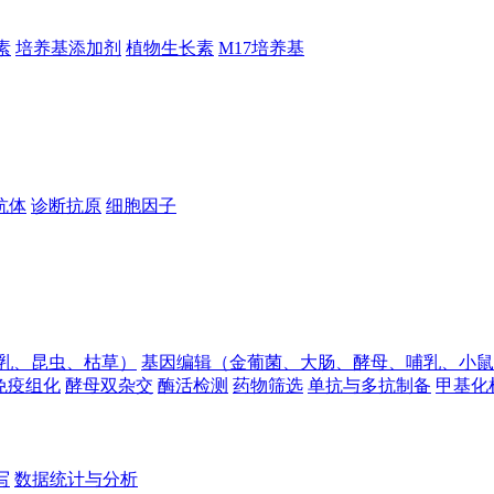
素
培养基添加剂
植物生长素
M17培养基
抗体
诊断抗原
细胞因子
乳、昆虫、枯草）
基因编辑（金葡菌、大肠、酵母、哺乳、小鼠
免疫组化
酵母双杂交
酶活检测
药物筛选
单抗与多抗制备
甲基化
写
数据统计与分析