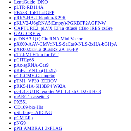
LentiGuide_DKO
pLTR-RD114A
PB533_15F11-sfGFP
pRK5-HA-Ubiquitin-K29R
pKLV2-U6gRNA5(Empty)-PGKBFP2AGFP-W
CAPTURE2_pLVX-EF1a-dCas9-CBio-IRES-zsGre
GAG-CRErec
pcDNA3.1(+) CircRNA Mini Vector
pX600-AAV-CMV::NLS-SaCas9-NLS-3xHA-bGHpA
pXR002:EF1a-dCasRx-2A-EGFP
pT7-hMLH1dn for IVT
pCITEp65
pAc-sgRNA-Cas9
pBiFC-VN155(I152L)
pGP-CMV-Gcamp6m
pTM1_VP30_ZEBOV
pRK5-HA-SH3BP4 W92A
pGL3 3'UTR reporter WT 1.3 kb CD274 Hs 3
mARG1 cassette 3
PX551
CD109-bio-His
pSI-Target-AID-NG
pCMT-flp
pNG9
pPB-AMBRA1-3xFLAG