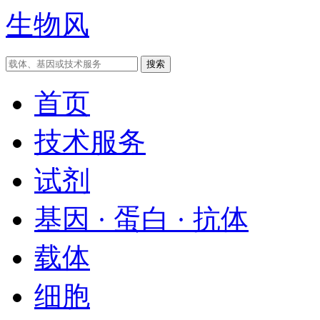
生物风
首页
技术服务
试剂
基因 · 蛋白 · 抗体
载体
细胞