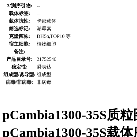
3’测序引物:
--
载体标签:
--
载体抗性:
卡那载体
筛选标记:
潮霉素
克隆菌株:
DH5α,TOP10 等
宿主细胞:
植物细胞
备注:
产品目录号:
21752546
稳定性:
瞬表达
组成型/诱导型:
组成型
病毒/非病毒:
非病毒
pCambia1300-35
pCambia1300-3