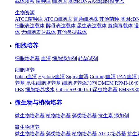
载体质粒
菌种库
细胞库
基因cDNA
Addgene
感受态
生物资源
ATCC菌种库
ATCC细胞库
普通细胞株
其他菌种
基因cD
细胞表达载体
酵母表达载体
昆虫表达载体
腺病毒载体
慢
体
无细胞表达载体
其他类型载体
细胞培养
细胞培养基
血清
细胞添加剂
转染试剂
细胞培养
Gibco血清
Hyclone血清
Sigma血清
Corning血清
PAN血清
养基
昆虫细胞培养基
细胞培养添加剂
DMEM
RPMI-1640
PBS
细胞培养级水
Gibco SF900 II/III昆虫培养基
EMSF9
微生物与植物培养
微生物培养基
植物培养基
藻类培养基
抗生素
添加剂
微生物培养
微生物培养基
藻类培养基
植物培养基
ATCC培养基
抗生