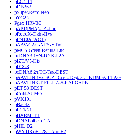
pLC4-14
pDB262
pSuper.Retro.Neo
pYC25
Pgex-HRV3C
pAP1(PMA)-TA-Luc
pRetroX-Tight-Hyg
pFN10A (ACT)
pAAV-CAG-NES-YTnC
pMCS-Green-Renilla-Luc
pcDNA3.1+N-DYK-P2A
pIZT/V5-His
pIEX-3
pcDNA6.2/nTC-Tag-DEST
pAAVLINKv2-SCP1-Cre-UDeg3a-3'-KDM5A-FLAG
pAAVLINK-EF1a-HA-5-RALGAPB
pET-53-DEST
pCold-SUMO
pVK101
pBad33
pUTK21
pBARMTE1
pDNAPolbeta_TA
pHIL-D2
pWY113 pET28a_AtmtE2