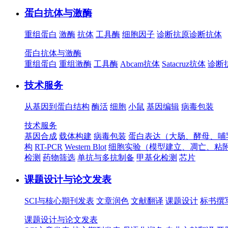
蛋白抗体与激酶
重组蛋白
激酶
抗体
工具酶
细胞因子
诊断抗原
诊断抗体
蛋白抗体与激酶
重组蛋白
重组激酶
工具酶
Abcam抗体
Satacruz抗体
诊断
技术服务
从基因到蛋白结构
酶活
细胞
小鼠
基因编辑
病毒包装
技术服务
基因合成
载体构建
病毒包装
蛋白表达（大肠、酵母、哺
构
RT-PCR
Western Blot
细胞实验（模型建立、凋亡、粘
检测
药物筛选
单抗与多抗制备
甲基化检测
芯片
课题设计与论文发表
SCI与核心期刊发表
文章润色
文献翻译
课题设计
标书撰
课题设计与论文发表