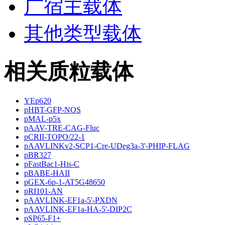
广宿主载体
其他类型载体
相关质粒载体
YEp620
pHBT-GFP-NOS
pMAL-p5x
pAAV-TRE-CAG-Fluc
pCRII-TOPO/22-1
pAAVLINKv2-SCP1-Cre-UDeg3a-3'-PHIP-FLAG
pBR327
pFastBac1-His-C
pBABE-HAII
pGEX-6p-1-AT5G48650
pRI101-AN
pAAVLINK-EF1a-5'-PXDN
pAAVLINK-EF1a-HA-5'-DIP2C
pSP65-F1+