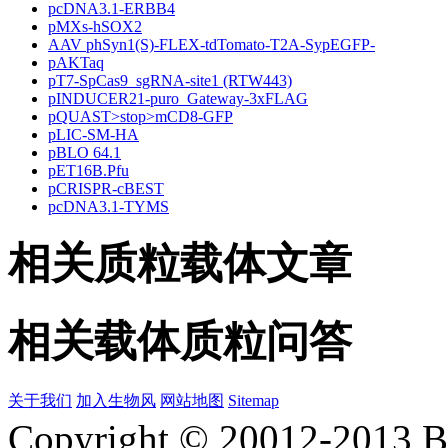
pcDNA3.1-ERBB4
pMXs-hSOX2
AAV phSyn1(S)-FLEX-tdTomato-T2A-SypEGFP-
pAKTaq
pT7-SpCas9_sgRNA-site1 (RTW443)
pINDUCER21-puro_Gateway-3xFLAG
pQUAST>stop>mCD8-GFP
pLIC-SM-HA
pBLO 64.1
pET16B.Pfu
pCRISPR-cBEST
pcDNA3.1-TYMS
相关质粒载体文章
相关载体质粒问答
关于我们
加入生物风
网站地图
Sitemap
Copyright © 20012-2