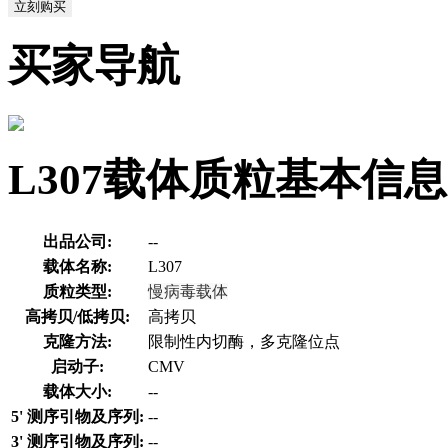
立刻购买
买家导航
L307载体质粒基本信息
出品公司:
--
载体名称:
L307
质粒类型:
慢病毒载体
高拷贝/低拷贝:
高拷贝
克隆方法:
限制性内切酶，多克隆位点
启动子:
CMV
载体大小:
--
5' 测序引物及序列:
--
3' 测序引物及序列:
--