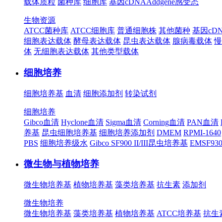
载体质粒
菌种库
细胞库
基因cDNA
Addgene
感受态
生物资源
ATCC菌种库
ATCC细胞库
普通细胞株
其他菌种
基因cD
细胞表达载体
酵母表达载体
昆虫表达载体
腺病毒载体
慢
体
无细胞表达载体
其他类型载体
细胞培养
细胞培养基
血清
细胞添加剂
转染试剂
细胞培养
Gibco血清
Hyclone血清
Sigma血清
Corning血清
PAN血清
养基
昆虫细胞培养基
细胞培养添加剂
DMEM
RPMI-1640
PBS
细胞培养级水
Gibco SF900 II/III昆虫培养基
EMSF9
微生物与植物培养
微生物培养基
植物培养基
藻类培养基
抗生素
添加剂
微生物培养
微生物培养基
藻类培养基
植物培养基
ATCC培养基
抗生