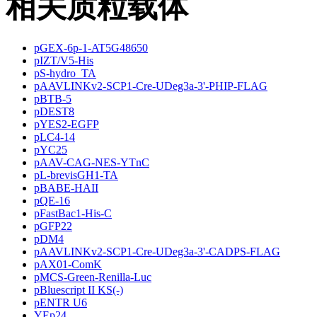
相关质粒载体
pGEX-6p-1-AT5G48650
pIZT/V5-His
pS-hydro_TA
pAAVLINKv2-SCP1-Cre-UDeg3a-3'-PHIP-FLAG
pBTB-5
pDEST8
pYES2-EGFP
pLC4-14
pYC25
pAAV-CAG-NES-YTnC
pL-brevisGH1-TA
pBABE-HAII
pQE-16
pFastBac1-His-C
pGFP22
pDM4
pAAVLINKv2-SCP1-Cre-UDeg3a-3'-CADPS-FLAG
pAX01-ComK
pMCS-Green-Renilla-Luc
pBluescript II KS(-)
pENTR U6
YEp24