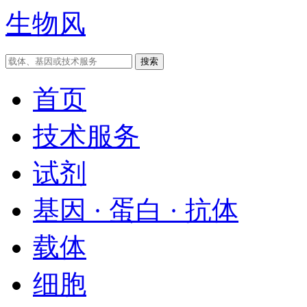
生物风
首页
技术服务
试剂
基因 · 蛋白 · 抗体
载体
细胞