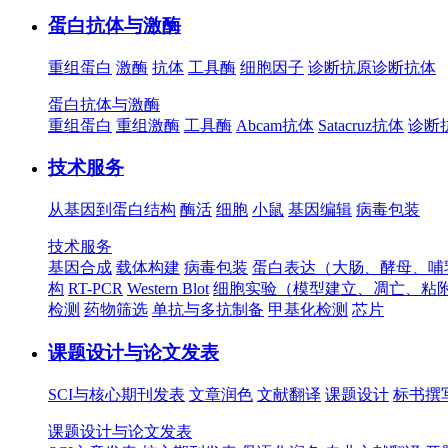
蛋白抗体与激酶
重组蛋白
激酶
抗体
工具酶
细胞因子
诊断抗原
诊断抗体
蛋白抗体与激酶
重组蛋白
重组激酶
工具酶
Abcam抗体
Satacruz抗体
诊断
技术服务
从基因到蛋白结构
酶活
细胞
小鼠
基因编辑
病毒包装
技术服务
基因合成
载体构建
病毒包装
蛋白表达（大肠、酵母、哺
构
RT-PCR
Western Blot
细胞实验（模型建立、凋亡、粘
检测
药物筛选
单抗与多抗制备
甲基化检测
芯片
课题设计与论文发表
SCI与核心期刊发表
文章润色
文献翻译
课题设计
标书撰
课题设计与论文发表