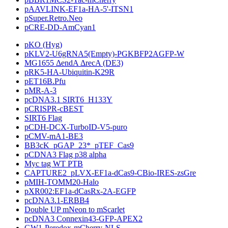
pAAVLINK-EF1a-HA-5'-ITSN1
pSuper.Retro.Neo
pCRE-DD-AmCyan1
pKO (Hyg)
pKLV2-U6gRNA5(Empty)-PGKBFP2AGFP-W
MG1655 ΔendA ΔrecA (DE3)
pRK5-HA-Ubiquitin-K29R
pET16B.Pfu
pMR-A-3
pcDNA3.1 SIRT6_H133Y
pCRISPR-cBEST
SIRT6 Flag
pCDH-DCX-TurboID-V5-puro
pCMV-mA1-BE3
BB3cK_pGAP_23*_pTEF_Cas9
pCDNA3 Flag p38 alpha
Myc tag WT PTB
CAPTURE2_pLVX-EF1a-dCas9-CBio-IRES-zsGre
pMIH-TOMM20-Halo
pXR002:EF1a-dCasRx-2A-EGFP
pcDNA3.1-ERBB4
Double UP mNeon to mScarlet
pcDNA3 Connexin43-GFP-APEX2
GW1-Peredox-mCherry-NLS