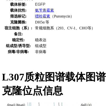
载体标签:
EGFP
载体抗性:
氨苄青霉素
筛选标记:
嘌呤霉素
（Puromycin）
克隆菌株:
DH5α 等
宿主细胞（系）:
常规细胞系（293、CV-1、CHO等）
备注:
稳定性:
稳表达
组成型/诱导型:
组成型
病毒/非病毒:
非病毒
L307质粒图谱载体图
克隆位点信息