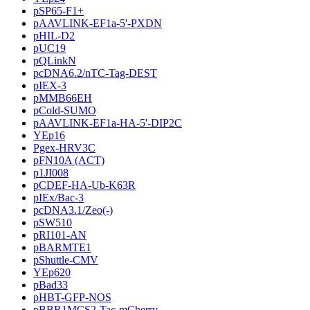
pSP65-F1+
pAAVLINK-EF1a-5'-PXDN
pHIL-D2
pUC19
pQLinkN
pcDNA6.2/nTC-Tag-DEST
pIEX-3
pMMB66EH
pCold-SUMO
pAAVLINK-EF1a-HA-5'-DIP2C
YEp16
Pgex-HRV3C
pFN10A (ACT)
p1JI008
pCDEF-HA-Ub-K63R
pIEx/Bac-3
pcDNA3.1/Zeo(-)
pSW510
pRI101-AN
pBARMTE1
pShuttle-CMV
YEp620
pBad33
pHBT-GFP-NOS
pBBR1MCS2-Tac-mCherry