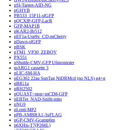
pSI-Target-AID-NG
pGHYB
PB533_15F11-sfGFP
pQCXIP-GFP-LacR
GFP-MAP1B
pKAR2-Br512
pEF1a-Usp9x_CD-mCherry
pDawn-sfGFP
pBSK
pTM1_VP30_ZEBOV
PX551
pShuttle-CMV-GFP U6promoter
mARG1 cassette 3
pLIC-SM-HA
pEG302 22aa SunTag NtDRMcd (no NLS) g4+g
pBIG1a
pRH2502
pQUAST>stop>mCD8-GFP
pEBTet_NAD-Snifit-mito
pNG9
pLenti-MP2
pPB-AMBRA1-3xFLAG
pGP-CMV-Gcamp6m
p6XHis-T7(P266L)