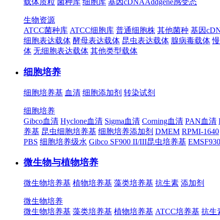
载体质粒
菌种库
细胞库
基因cDNA
Addgene
感受态
生物资源
ATCC菌种库
ATCC细胞库
普通细胞株
其他菌种
基因cD
细胞表达载体
酵母表达载体
昆虫表达载体
腺病毒载体
慢
体
无细胞表达载体
其他类型载体
细胞培养
细胞培养基
血清
细胞添加剂
转染试剂
细胞培养
Gibco血清
Hyclone血清
Sigma血清
Corning血清
PAN血清
养基
昆虫细胞培养基
细胞培养添加剂
DMEM
RPMI-1640
PBS
细胞培养级水
Gibco SF900 II/III昆虫培养基
EMSF9
微生物与植物培养
微生物培养基
植物培养基
藻类培养基
抗生素
添加剂
微生物培养
微生物培养基
藻类培养基
植物培养基
ATCC培养基
抗生