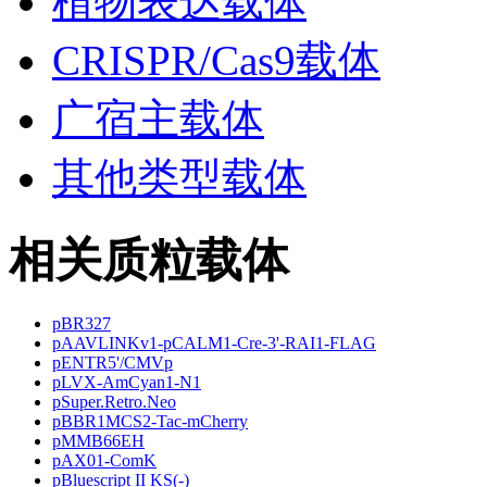
植物表达载体
CRISPR/Cas9载体
广宿主载体
其他类型载体
相关质粒载体
pBR327
pAAVLINKv1-pCALM1-Cre-3'-RAI1-FLAG
pENTR5'/CMVp
pLVX-AmCyan1-N1
pSuper.Retro.Neo
pBBR1MCS2-Tac-mCherry
pMMB66EH
pAX01-ComK
pBluescript II KS(-)