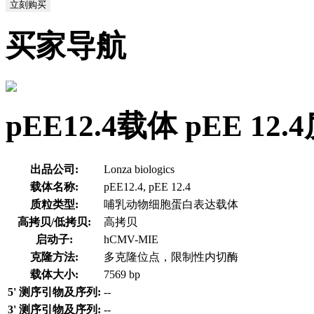
立刻购买
买家导航
pEE12.4载体 pEE 1
出品公司:
Lonza biologics
载体名称:
pEE12.4, pEE 12.4
质粒类型:
哺乳动物细胞蛋白表达载体
高拷贝/低拷贝:
高拷贝
启动子:
hCMV-MIE
克隆方法:
多克隆位点，限制性内切酶
载体大小:
7569 bp
5' 测序引物及序列:
--
3' 测序引物及序列:
--