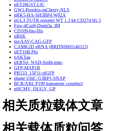
pET28GST-LIC
GW1-Peredox-mCherry-NLS
pRK5-HA-SH3BP4 W92A
pGL3 3'UTR reporter WT 1.3 kb CD274 Hs 3
Fuw-dCas9-Dnmt3a_IM
CD109-bio-His
pBSK
pscAAV-CAG-GFP
CAMK2D gRNA (BRDN0001146112)
pET16B.Pfu
pAKTaq
pEBTet_NAD-Snifit-mito
GFP-MAP1B
PB533_15F11-sfGFP
phage UbiC G3BP1-SNAP
BCR/ABL P190 transgenic construct
pHCMV_DUGV_GP
相关质粒载体文章
相关载体质粒问答