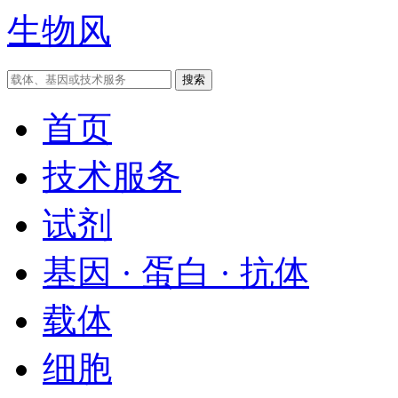
生物风
首页
技术服务
试剂
基因 · 蛋白 · 抗体
载体
细胞