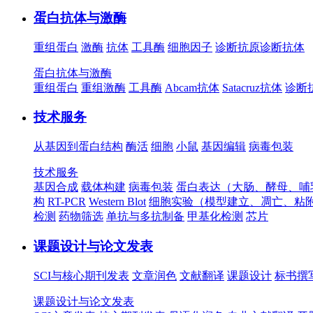
蛋白抗体与激酶
重组蛋白
激酶
抗体
工具酶
细胞因子
诊断抗原
诊断抗体
蛋白抗体与激酶
重组蛋白
重组激酶
工具酶
Abcam抗体
Satacruz抗体
诊断
技术服务
从基因到蛋白结构
酶活
细胞
小鼠
基因编辑
病毒包装
技术服务
基因合成
载体构建
病毒包装
蛋白表达（大肠、酵母、哺
构
RT-PCR
Western Blot
细胞实验（模型建立、凋亡、粘
检测
药物筛选
单抗与多抗制备
甲基化检测
芯片
课题设计与论文发表
SCI与核心期刊发表
文章润色
文献翻译
课题设计
标书撰
课题设计与论文发表