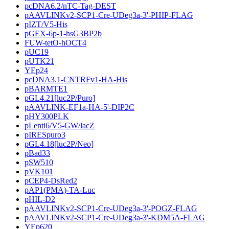
pcDNA6.2/nTC-Tag-DEST
pAAVLINKv2-SCP1-Cre-UDeg3a-3'-PHIP-FLAG
pIZT/V5-His
pGEX-6p-1-hsG3BP2b
FUW-tetO-hOCT4
pUC19
pUTK21
YEp24
pcDNA3.1-CNTRFv1-HA-His
pBARMTE1
pGL4.21[luc2P/Puro]
pAAVLINK-EF1a-HA-5'-DIP2C
pHY300PLK
pLenti6/V5-GW/lacZ
pIRESpuro3
pGL4.18[luc2P/Neo]
pBad33
pSW510
pVK101
pCEP4-DsRed2
pAP1(PMA)-TA-Luc
pHIL-D2
pAAVLINKv2-SCP1-Cre-UDeg3a-3'-POGZ-FLAG
pAAVLINKv2-SCP1-Cre-UDeg3a-3'-KDM5A-FLAG
YEp620