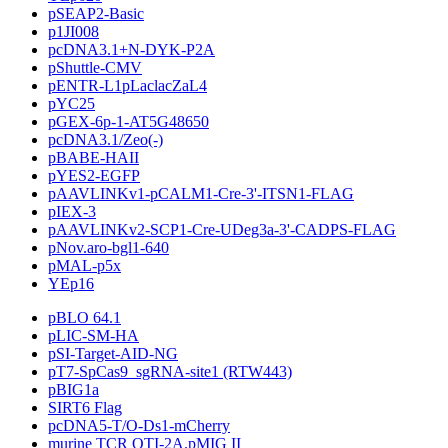
pSEAP2-Basic
p1JI008
pcDNA3.1+N-DYK-P2A
pShuttle-CMV
pENTR-L1pLaclacZaL4
pYC25
pGEX-6p-1-AT5G48650
pcDNA3.1/Zeo(-)
pBABE-HAII
pYES2-EGFP
pAAVLINKv1-pCALM1-Cre-3'-ITSN1-FLAG
pIEX-3
pAAVLINKv2-SCP1-Cre-UDeg3a-3'-CADPS-FLAG
pNov.aro-bgl1-640
pMAL-p5x
YEp16
pBLO 64.1
pLIC-SM-HA
pSI-Target-AID-NG
pT7-SpCas9_sgRNA-site1 (RTW443)
pBIG1a
SIRT6 Flag
pcDNA5-T/O-Ds1-mCherry
murine TCR OTI-2A.pMIG II