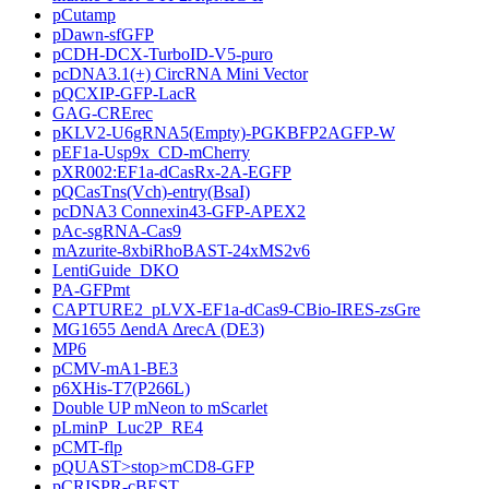
pCutamp
pDawn-sfGFP
pCDH-DCX-TurboID-V5-puro
pcDNA3.1(+) CircRNA Mini Vector
pQCXIP-GFP-LacR
GAG-CRErec
pKLV2-U6gRNA5(Empty)-PGKBFP2AGFP-W
pEF1a-Usp9x_CD-mCherry
pXR002:EF1a-dCasRx-2A-EGFP
pQCasTns(Vch)-entry(BsaI)
pcDNA3 Connexin43-GFP-APEX2
pAc-sgRNA-Cas9
mAzurite-8xbiRhoBAST-24xMS2v6
LentiGuide_DKO
PA-GFPmt
CAPTURE2_pLVX-EF1a-dCas9-CBio-IRES-zsGre
MG1655 ΔendA ΔrecA (DE3)
MP6
pCMV-mA1-BE3
p6XHis-T7(P266L)
Double UP mNeon to mScarlet
pLminP_Luc2P_RE4
pCMT-flp
pQUAST>stop>mCD8-GFP
pCRISPR-cBEST