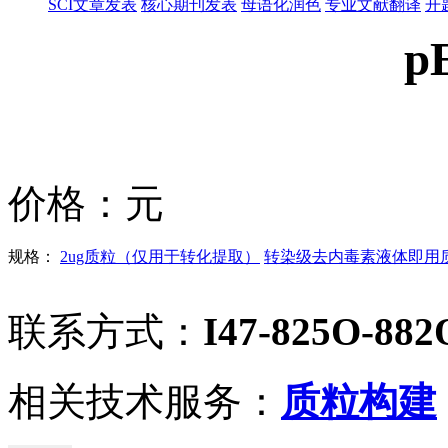
SCI文章发表
核心期刊发表
母语化润色
专业文献翻译
开
p
价格：
元
规格：
2ug质粒（仅用于转化提取）
转染级去内毒素液体即用质粒
联系方式：
I47-825O-882
相关技术服务：
质粒构建