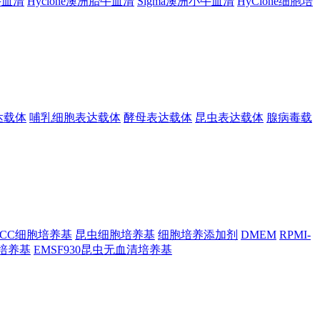
胎牛血清
Hyclone澳洲胎牛血清
Sigma澳洲小牛血清
HyClone细胞培
达载体
哺乳细胞表达载体
酵母表达载体
昆虫表达载体
腺病毒载
TCC细胞培养基
昆虫细胞培养基
细胞培养添加剂
DMEM
RPMI-
昆虫培养基
EMSF930昆虫无血清培养基