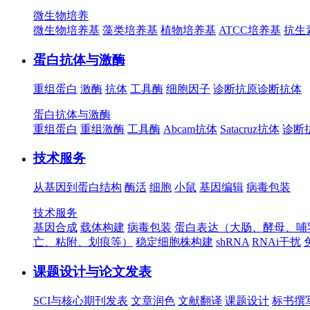
微生物培养
微生物培养基
藻类培养基
植物培养基
ATCC培养基
抗生
蛋白抗体与激酶
重组蛋白
激酶
抗体
工具酶
细胞因子
诊断抗原
诊断抗体
蛋白抗体与激酶
重组蛋白
重组激酶
工具酶
Abcam抗体
Satacruz抗体
诊断
技术服务
从基因到蛋白结构
酶活
细胞
小鼠
基因编辑
病毒包装
技术服务
基因合成
载体构建
病毒包装
蛋白表达（大肠、酵母、哺
亡、粘附、划痕等）
稳定细胞株构建
shRNA
RNAi干扰
课题设计与论文发表
SCI与核心期刊发表
文章润色
文献翻译
课题设计
标书撰