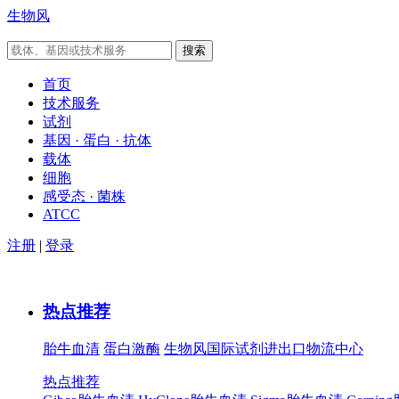
生物风
首页
技术服务
试剂
基因 · 蛋白 · 抗体
载体
细胞
感受态 · 菌株
ATCC
注册
|
登录
热点推荐
胎牛血清
蛋白激酶
生物风国际试剂进出口物流中心
热点推荐