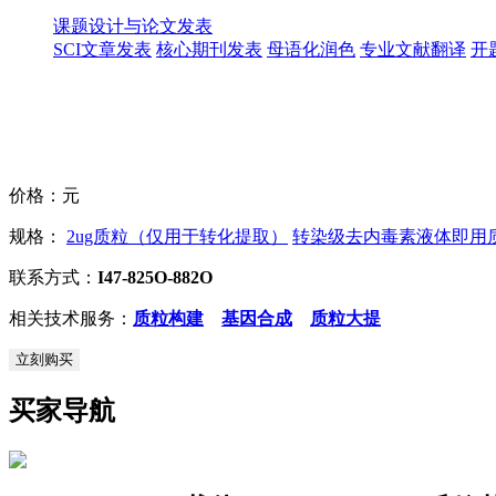
课题设计与论文发表
SCI文章发表
核心期刊发表
母语化润色
专业文献翻译
开
价格：
元
规格：
2ug质粒（仅用于转化提取）
转染级去内毒素液体即用质粒
联系方式：
I47-825O-882O
相关技术服务：
质粒构建
基因合成
质粒大提
立刻购买
买家导航