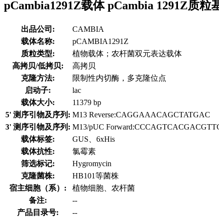
pCambia1291Z载体 pCambia 1291Z
出品公司:
CAMBIA
载体名称:
pCAMBIA1291Z
质粒类型:
植物载体；农杆菌双元表达载体
高拷贝/低拷贝:
高拷贝
克隆方法:
限制性内切酶，多克隆位点
启动子:
lac
载体大小:
11379 bp
5' 测序引物及序列:
M13 Reverse:CAGGAAACAGCTATGAC
3' 测序引物及序列:
M13/pUC Forward:CCCAGTCACGACGT
载体标签:
GUS、6xHis
载体抗性:
氯霉素
筛选标记:
Hygromycin
克隆菌株:
HB101等菌株
宿主细胞（系）:
植物细胞、农杆菌
备注:
--
产品目录号:
--