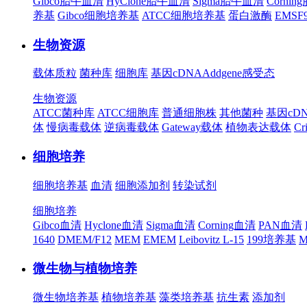
Gibco胎牛血清
HyClone胎牛血清
Sigma胎牛血清
Corni
养基
Gibco细胞培养基
ATCC细胞培养基
蛋白激酶
EMS
生物资源
载体质粒
菌种库
细胞库
基因cDNA
Addgene
感受态
生物资源
ATCC菌种库
ATCC细胞库
普通细胞株
其他菌种
基因cD
体
慢病毒载体
逆病毒载体
Gateway载体
植物表达载体
Cr
细胞培养
细胞培养基
血清
细胞添加剂
转染试剂
细胞培养
Gibco血清
Hyclone血清
Sigma血清
Corning血清
PAN血清
1640
DMEM/F12
MEM
EMEM
Leibovitz L-15
199培养基
M
微生物与植物培养
微生物培养基
植物培养基
藻类培养基
抗生素
添加剂