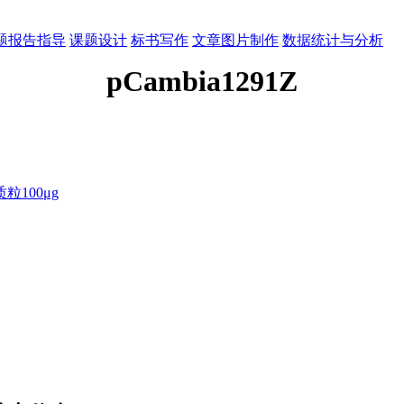
题报告指导
课题设计
标书写作
文章图片制作
数据统计与分析
pCambia1291Z
100μg