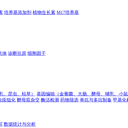
素
培养基添加剂
植物生长素
M17培养基
抗体
诊断抗原
细胞因子
乳、昆虫、枯草）
基因编辑（金葡菌、大肠、酵母、哺乳、小鼠
免疫组化
酵母双杂交
酶活检测
药物筛选
单抗与多抗制备
甲基化
写
数据统计与分析