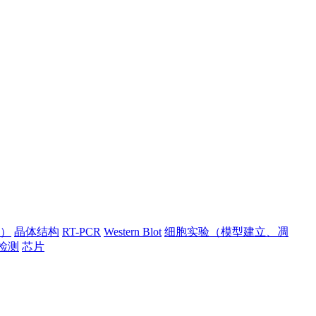
）
晶体结构
RT-PCR
Western Blot
细胞实验（模型建立、凋
检测
芯片