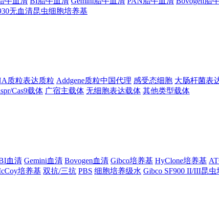
ng胎牛血清
BI胎牛血清
Gemini胎牛血清
PAN胎牛血清
Bovogen
F930无血清昆虫细胞培养基
NA质粒表达质粒
Addgene质粒中国代理
感受态细胞
大肠杆菌表
ispr/Cas9载体
广宿主载体
无细胞表达载体
其他类型载体
BI血清
Gemini血清
Bovogen血清
Gibco培养基
HyClone培养基
A
cCoy培养基
双抗/三抗
PBS
细胞培养级水
Gibco SF900 II/III