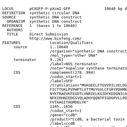
LOCUS       pCXGFP-P-pXcmI-GFP               10640 bp ds-DNA     circular SYN 28-OCT-2017
DEFINITION  synthetic circular DNA
SOURCE      synthetic DNA construct
  ORGANISM  synthetic DNA construct
REFERENCE   1  (bases 1 to 10640)
  AUTHORS   .
  TITLE     Direct Submission
            http://www.biofeng.com/
FEATURES             Location/Qualifiers
     source          1..10640
                     /organism="synthetic DNA construct"
                     /mol_type="other DNA"
     terminator      9..261
                     /label=NOS terminator
                     /note="nopaline synthase terminator and poly(A) signal"
     CDS             complement(278..994)
                     /codon_start=1
                     /label=GFP
                     /translation="MGKGEELFTGVVPILVELDGDVNGHKFSVSGEGEGDATYGKLTLK
                     FICTTGKLPVPWPTLVTTMGYGVLCFSRYPDHMKRHDFFKSAMPEGYVQERTIFFKDDG
                     NYKTRAEVKFEGDTLVNRIELKGIDFKEDGNILGHKLEYNYNSHNVYIMADKQKNGIKV
                     NFKIRHNIEDGSVQLADHYQQNTPIGDGPVLLPDNHYLSTQSALSKDPNEKRDHMVLLE
                     FVTAAGITHGMDELYK"
     CDS             1345..1650
                     /codon_start=1
                     /gene="ccdB"
                     /product="CcdB, a bacterial toxin that poisons DNA gyrase"
                     /label=ccdB
                     /note="Plasmids containing the ccdB gene cannot be 
                     propagated in standard E. coli strains."
                     /translation="MQFKVYTYKRESRYRLFVDVQSDIIDTPGRRMVIPLASARLLSDK
                     VSRELYPVVHIGDESWRMMTTDMASVPVSVIGEEVADLSHRENDIKNAINLMFWGI"
     misc_feature    1964..1988
                     /label=RB T-DNA repeat
                     /note="right border repeat from nopaline C58 T-DNA"
     CDS             3287..3916
                     /codon_start=1
                     /product="stability protein from the Pseudomonas plasmid 
                     pVS1 (Heeb et al., 2000)"
                     /label=pVS1 StaA
                     /translation="MKVIAVLNQKGGSGKTTIATHLARALQLAGADVLLVDSDPQGSAR
                     DWAAVREDQPLTVVGIDRPTIDRDVKAIGRRDFVVIDGAPQAADLAVSAIKAADFVLIP
                     VQPSPYDIWATADLVELVKQRIEVTDGRLQAAFVVSRAIKGTRIGGEVAEALAGYELPI
                     LESRITQRVSYPGTAAAGTTVLESEPEGDAAREVQALAAEIKSKLI"
     CDS             4350..5417
                     /codon_start=1
                     /product="replication protein from the Pseudomonas plasmid 
                     pVS1 (Heeb et al., 2000)"
                     /label=pVS1 RepA
                     /translation="GRKPSGPVQIGAALGDDLVEKLKAAQAAQRQRIEAEARPGESWQA
                     AADRIRKESRQPPAAGAPSIRKPPKGDEQPDFFVPMLYDVGTRDSRSIMDVAVFRLSKR
                     DRRAGEVIRYELPDGHVEVSAGPAGMASVWDYDLVLMAVSHLTESMNRYREGKGDKPGR
                     VFRPHVADVLKFCRRADGGKQKDDLVETCIRLNTTHVAMQRTKKAKNGRLVTVSEGEAL
                     ISRYKIVKSETGRPEYIEIELADWMYREITEGKNPDVLTVHPDYFLIDPGIGRFLYRLA
                     RRAAGKAEARWLFKTIYERSGSAGEFKKFCFTVRKLIGSNDLPEYDLKEEAGQAGPILV
                     MRYRNLIEGEASAGS"
     rep_origin      5483..5677
                     /label=pVS1 oriV
                     /note="origin of replication for the Pseudomonas plasmid 
                     pVS1 (Heeb et al., 2000)"
     misc_feature    6021..6161
                     /label=bom
                     /note="basis of mobility region from pBR322"
     rep_origin      complement(6347..6935)
                     /direction=LEFT
                     /label=ori
                     /note="high-copy-number ColE1/pMB1/pBR322/pUC origin of 
                     replication"
     CDS             complement(7022..7816)
                     /codon_start=1
                     /gene="aphA-3"
                     /product="aminoglycoside phosphotransferase"
                     /label=KanR
                     /note="confers resistance to kanamycin"
                     /translation="MAKMRISPELKKLIEKYRCVKDTEGMSPAKVYKLVGENENLYLKM
                     TDSRYKGTTYDVEREKDMMLWLEGKLPVPKVLHFERHDGWSNLLMSEADGVLCSEEYED
                     EQSPEKIIELYAECIRLFHSIDISDCPYTNSLDSRLAELDYLLNNDLADVDCENWEEDT
                     PFKDPRELYDFLKTEKPEEELVFSHGDLGDSNIFVKDGKVSGFIDLGRSGRADKWYDIA
                     FCVRSIREDIGEEQYVELFFDLLGIKPDWEKIKYYILLDELF"
     misc_feature    8241..8265
                     /label=LB T-DNA repeat
                     /note="left border repeat from nopaline C58 T-DNA"
     polyA_signal    8343..8517
                     /label=CaMV poly(A) signal
                     /note="cauliflower mosaic virus polyadenylation signal"
     CDS             complement(8557..9582)
                     /codon_start=1
                     /gene="aph(4)-Ia"
                     /product="aminoglycoside phosphotransferase from E. coli"
                     /label=HygR
                     /note="confers resistance to hygromycin"
                     /translation="MKKPELTATSVEKFLIEKFDSVSDLMQLSEGEESRAFSFDVGGRG
                     YVLRVNSCADGFYKDRYVYRHFASAALPIPEVLDIGEFSESLTYCISRRAQGVTLQDLP
                     ETELPAVLQPVAEAMDAIAAADLSQTSGFGPFGPQGIGQYTTWRDFICAIADPHVYHWQ
                     TVMDDTVSASVAQALDELMLWAEDCPEVRHLVHADFGSNNVLTDNGRITAVIDWSEAMF
                     GDSQYEVANIFFWRPWLACMEQQTRYFERRHPELAGSPRLRAYMLRIGLDQLYQSLVDG
                     NFDDAAWAQGRCDAIVRSGAGTVGRTQIARRSAAVWTDGCVEVLADSGNRRPSTRPRAK
                     K"
     promoter        complement(9649..10326)
                     /label=CaMV 35S promoter (enhanced)
                     /note="cauliflower mosaic virus 35S promoter with a 
                     duplicated enhancer region"
ORIGIN
        1 gaattcccga tctagtaaca tagatgacac cgcgcgcgat aatttatcct agtttgcgcg
       61 ctatattttg ttttctatcg cgtattaaat gtataattgc gggactctaa tcataaaaac
      121 ccatctcata aataacgtca tgcattacat gttaattatt acatgcttaa cgtaattcaa
      181 cagaaattat atgataatca tcgcaagacc ggcaacagga ttcaatctta agaaacttta
      241 ttgccaaatg tttgaacgat cggggaaatt cgagctctca tttgtatagt tcatccatgc
      301 catgtgtaat cccagcagct gttacaaact caagaaggac catgtggtct ctcttttcgt
      361 tgggatcttt cgaaagggca gattgtgtgg acaggtaatg gttgtctggt aaaaggacag
      421 ggccatcgcc aattgg