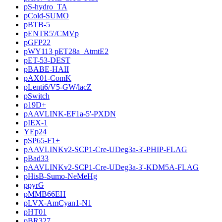
pS-hydro_TA
pCold-SUMO
pBTB-5
pENTR5'/CMVp
pGFP22
pWY113 pET28a_AtmtE2
pET-53-DEST
pBABE-HAII
pAX01-ComK
pLenti6/V5-GW/lacZ
pSwitch
p19D+
pAAVLINK-EF1a-5'-PXDN
pIEX-1
YEp24
pSP65-F1+
pAAVLINKv2-SCP1-Cre-UDeg3a-3'-PHIP-FLAG
pBad33
pAAVLINKv2-SCP1-Cre-UDeg3a-3'-KDM5A-FLAG
pHisB-Sumo-NeMeHg
ppyrG
pMMB66EH
pLVX-AmCyan1-N1
pHT01
pBR327