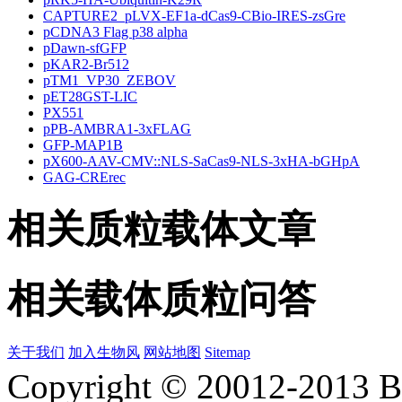
CAPTURE2_pLVX-EF1a-dCas9-CBio-IRES-zsGre
pCDNA3 Flag p38 alpha
pDawn-sfGFP
pKAR2-Br512
pTM1_VP30_ZEBOV
pET28GST-LIC
PX551
pPB-AMBRA1-3xFLAG
GFP-MAP1B
pX600-AAV-CMV::NLS-SaCas9-NLS-3xHA-bGHpA
GAG-CRErec
相关质粒载体文章
相关载体质粒问答
关于我们
加入生物风
网站地图
Sitemap
Copyright © 20012-2