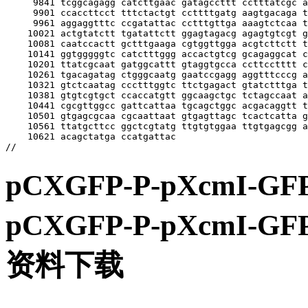
pCXGFP-P-pXcmI
pCXGFP-P-pXcm
资料下载