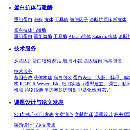
蛋白抗体与激酶
重组蛋白
激酶
抗体
工具酶
细胞因子
诊断抗原
诊断抗体
蛋白抗体与激酶
重组蛋白
重组激酶
工具酶
Abcam抗体
Satacruz抗体
诊断
技术服务
从基因到蛋白结构
酶活
细胞
小鼠
基因编辑
病毒包装
技术服务
基因合成
载体构建
病毒包装
蛋白表达（大肠、酵母、哺
构
RT-PCR
Western Blot
细胞实验（模型建立、凋亡、粘
检测
药物筛选
单抗与多抗制备
甲基化检测
芯片
课题设计与论文发表
SCI与核心期刊发表
文章润色
文献翻译
课题设计
标书撰
课题设计与论文发表