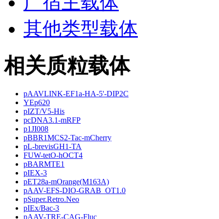
广宿主载体
其他类型载体
相关质粒载体
pAAVLINK-EF1a-HA-5'-DIP2C
YEp620
pIZT/V5-His
pcDNA3.1-mRFP
p1JI008
pBBR1MCS2-Tac-mCherry
pL-brevisGH1-TA
FUW-tetO-hOCT4
pBARMTE1
pIEX-3
pET28a-mOrange(M163A)
pAAV-EFS-DIO-GRAB_OT1.0
pSuper.Retro.Neo
pIEx/Bac-3
pAAV-TRE-CAG-Fluc