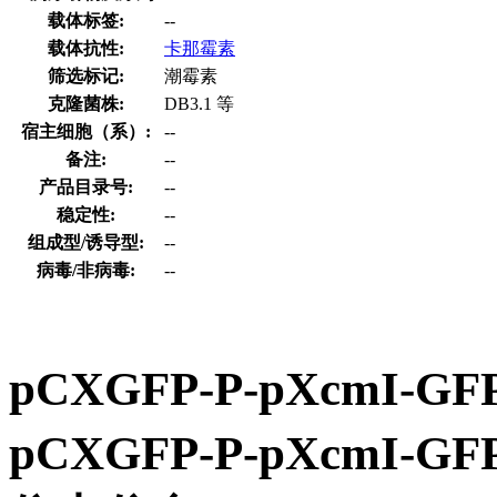
载体标签:
--
载体抗性:
卡那霉素
筛选标记:
潮霉素
克隆菌株:
DB3.1 等
宿主细胞（系）:
--
备注:
--
产品目录号:
--
稳定性:
--
组成型/诱导型:
--
病毒/非病毒:
--
pCXGFP-P-pXcmI
pCXGFP-P-pXcm