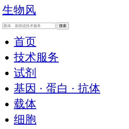
生物风
首页
技术服务
试剂
基因 · 蛋白 · 抗体
载体
细胞