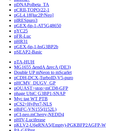
pDNAPolbeta_TA
pCRII-TOPO/22-1
pGL4.18[luc2P/Neo]
pIRESpuro3
pGEX-6p-1-AT5G48650
pYC25
pFR-Luc
pHR31
pGEX-6p-1-hsG3BP2b
pSEAP2-Basic
pTA-HUH
MG1655 ΔendA ΔrecA (DE3)
Double UP mNeon to mScarlet
pCDH-DCX-TurboID-V5-puro
pHCMV_DUGV_GP
pQUAST>stop>mCD8-GFP
phage UbiC G3BP1-SNAP
Myc tag WT PTB
pCS2+HyPer7-NLS
pBiFC-VN155(I152L)
pCI-neo.mCherry-NEDD4
pHIV-Luciferase
pKLV2-U6gRNA5(Empty)-PGKBFP2AGFP-W
PA-GFPmt