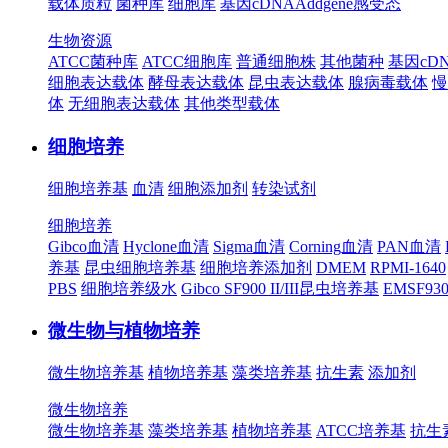
载体质粒
菌种库
细胞库
基因cDNA
Addgene
感受态
生物资源
ATCC菌种库
ATCC细胞库
普通细胞株
其他菌种
基因cD
细胞表达载体
酵母表达载体
昆虫表达载体
腺病毒载体
慢
体
无细胞表达载体
其他类型载体
细胞培养
细胞培养基
血清
细胞添加剂
转染试剂
细胞培养
Gibco血清
Hyclone血清
Sigma血清
Corning血清
PAN血清
养基
昆虫细胞培养基
细胞培养添加剂
DMEM
RPMI-1640
PBS
细胞培养级水
Gibco SF900 II/III昆虫培养基
EMSF9
微生物与植物培养
微生物培养基
植物培养基
藻类培养基
抗生素
添加剂
微生物培养
微生物培养基
藻类培养基
植物培养基
ATCC培养基
抗生