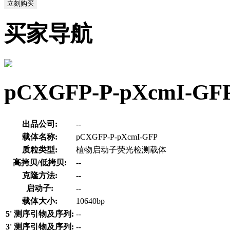
立刻购买
买家导航
pCXGFP-P-pXcmI
出品公司:
--
载体名称:
pCXGFP-P-pXcmI-GFP
质粒类型:
植物启动子荧光检测载体
高拷贝/低拷贝:
--
克隆方法:
--
启动子:
--
载体大小:
10640bp
5' 测序引物及序列:
--
3' 测序引物及序列:
--