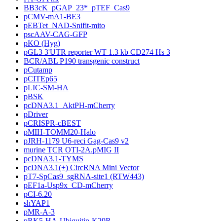
BB3cK_pGAP_23*_pTEF_Cas9
pCMV-mA1-BE3
pEBTet_NAD-Snifit-mito
pscAAV-CAG-GFP
pKO (Hyg)
pGL3 3'UTR reporter WT 1.3 kb CD274 Hs 3
BCR/ABL P190 transgenic construct
pCutamp
pCITEp65
pLIC-SM-HA
pBSK
pcDNA3.1_AktPH-mCherry
pDriver
pCRISPR-cBEST
pMIH-TOMM20-Halo
pJRH-1179 U6-reci Gag-Cas9 v2
murine TCR OTI-2A.pMIG II
pcDNA3.1-TYMS
pcDNA3.1(+) CircRNA Mini Vector
pT7-SpCas9_sgRNA-site1 (RTW443)
pEF1a-Usp9x_CD-mCherry
pCI-6.20
shYAP1
pMR-A-3
pRK5-HA-Ubiquitin-K29R