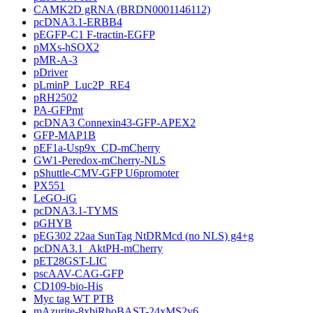
CAMK2D gRNA (BRDN0001146112)
pcDNA3.1-ERBB4
pEGFP-C1 F-tractin-EGFP
pMXs-hSOX2
pMR-A-3
pDriver
pLminP_Luc2P_RE4
pRH2502
PA-GFPmt
pcDNA3 Connexin43-GFP-APEX2
GFP-MAP1B
pEF1a-Usp9x_CD-mCherry
GW1-Peredox-mCherry-NLS
pShuttle-CMV-GFP U6promoter
PX551
LeGO-iG
pcDNA3.1-TYMS
pGHYB
pEG302 22aa SunTag NtDRMcd (no NLS) g4+g
pcDNA3.1_AktPH-mCherry
pET28GST-LIC
pscAAV-CAG-GFP
CD109-bio-His
Myc tag WT PTB
mAzurite-8xbiRhoBAST-24xMS2v6