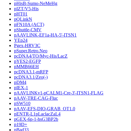
pHisB-Sumo-NeMeHg
pIZT/V5-His
pHT01
pQLinkN
pFN10A (ACT)
pShuttle-CMV
pAAVLINK-EF1a-HA-5'-ITSN1
YEp24
Pgex-HRV3C
pSuper.Retro.Neo
pcDNA4/TO/Myc-His/LacZ
pYES2-EGFP
pMMB66EH
pcDNA3.1-mRFP
pcDNA3.1/Zeo(-)
pDM4
pIEX-1
pAAVLINKv1-pCALM1-Cre-3'-ITSN1-FLAG
pAAV-TRE-CAG-Fluc
pSW510
pAAV-EFS-DIO-GRAB_OT1.0
pENTR-L1pLaclacZaL4
pGEX-6p-1-hsG3BP2b
p19D+
pBad33