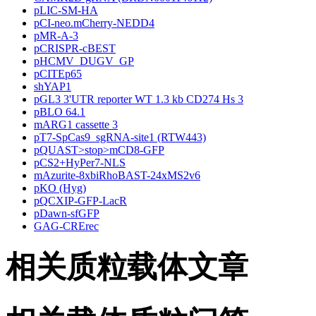
pLIC-SM-HA
pCI-neo.mCherry-NEDD4
pMR-A-3
pCRISPR-cBEST
pHCMV_DUGV_GP
pCITEp65
shYAP1
pGL3 3'UTR reporter WT 1.3 kb CD274 Hs 3
pBLO 64.1
mARG1 cassette 3
pT7-SpCas9_sgRNA-site1 (RTW443)
pQUAST>stop>mCD8-GFP
pCS2+HyPer7-NLS
mAzurite-8xbiRhoBAST-24xMS2v6
pKO (Hyg)
pQCXIP-GFP-LacR
pDawn-sfGFP
GAG-CRErec
相关质粒载体文章