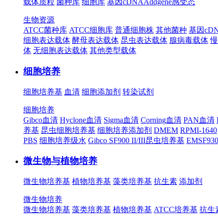
载体质粒
菌种库
细胞库
基因cDNA
Addgene
感受态
生物资源
ATCC菌种库
ATCC细胞库
普通细胞株
其他菌种
基因cD
细胞表达载体
酵母表达载体
昆虫表达载体
腺病毒载体
慢
体
无细胞表达载体
其他类型载体
细胞培养
细胞培养基
血清
细胞添加剂
转染试剂
细胞培养
Gibco血清
Hyclone血清
Sigma血清
Corning血清
PAN血清
养基
昆虫细胞培养基
细胞培养添加剂
DMEM
RPMI-1640
PBS
细胞培养级水
Gibco SF900 II/III昆虫培养基
EMSF9
微生物与植物培养
微生物培养基
植物培养基
藻类培养基
抗生素
添加剂
微生物培养
微生物培养基
藻类培养基
植物培养基
ATCC培养基
抗生