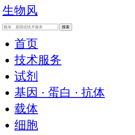
生物风
首页
技术服务
试剂
基因 · 蛋白 · 抗体
载体
细胞