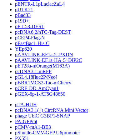
pENTR-L1pLaclacZaL4
pUTK21
pBad33
p19D+
pET-53-DEST
pcDNA6.2/nTC-Tag-DEST
pCEP4-Flag-N
pFastBac1-His-C
YEp620
pAAVLINK-EF1a-5'-PXDN
pAAVLINK-EF1a-HA-5'-DIP2C
pET28a-mOrange(M163A)
pcDNA3.1-mRFP
pGL4.18[luc2P/Neo]
pBBR1MCS2-Tac-mCherry
pCRE-DD-AmCyan1
pGEX-6p-1-AT5G48650
pTA-HUH
pcDNA3.1(+) CircRNA Mini Vector
phage UbiC G3BP1-SNAP
PA-GFPmt
pCMV-mA1-BE3
pShuttle-CMV-GFP U6promoter
PX551