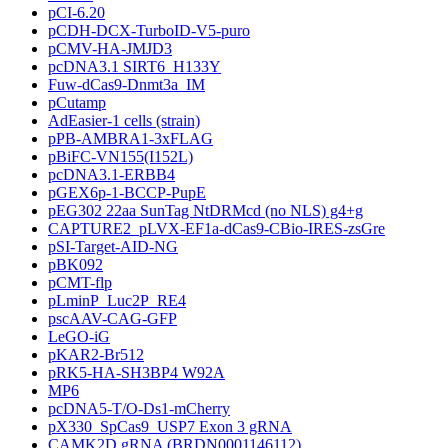
pCI-6.20
pCDH-DCX-TurboID-V5-puro
pCMV-HA-JMJD3
pcDNA3.1 SIRT6_H133Y
Fuw-dCas9-Dnmt3a_IM
pCutamp
AdEasier-1 cells (strain)
pPB-AMBRA1-3xFLAG
pBiFC-VN155(I152L)
pcDNA3.1-ERBB4
pGEX6p-1-BCCP-PupE
pEG302 22aa SunTag NtDRMcd (no NLS) g4+g
CAPTURE2_pLVX-EF1a-dCas9-CBio-IRES-zsGre
pSI-Target-AID-NG
pBK092
pCMT-flp
pLminP_Luc2P_RE4
pscAAV-CAG-GFP
LeGO-iG
pKAR2-Br512
pRK5-HA-SH3BP4 W92A
MP6
pcDNA5-T/O-Ds1-mCherry
pX330_SpCas9_USP7 Exon 3 gRNA
CAMK2D gRNA (BRDN0001146112)