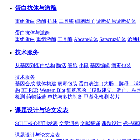
蛋白抗体与激酶
重组蛋白
激酶
抗体
工具酶
细胞因子
诊断抗原
诊断抗体
蛋白抗体与激酶
重组蛋白
重组激酶
工具酶
Abcam抗体
Satacruz抗体
诊断
技术服务
从基因到蛋白结构
酶活
细胞
小鼠
基因编辑
病毒包装
技术服务
基因合成
载体构建
病毒包装
蛋白表达（大肠、酵母、哺
构
RT-PCR
Western Blot
细胞实验（模型建立、凋亡、粘
检测
药物筛选
单抗与多抗制备
甲基化检测
芯片
课题设计与论文发表
SCI与核心期刊发表
文章润色
文献翻译
课题设计
标书撰
课题设计与论文发表