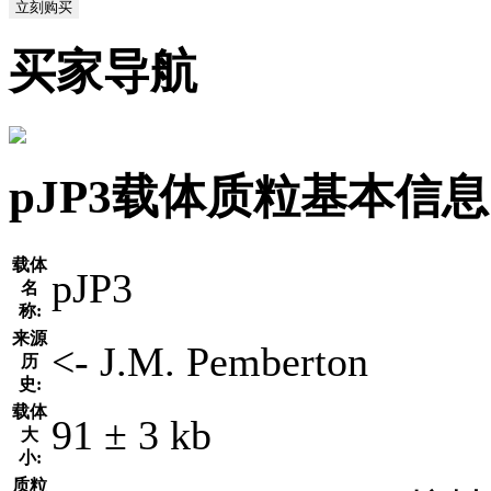
立刻购买
买家导航
pJP3载体质粒基本信息
载体
pJP3
名
称:
来源
<- J.M. Pemberton
历
史:
载体
91 ± 3 kb
大
小:
质粒