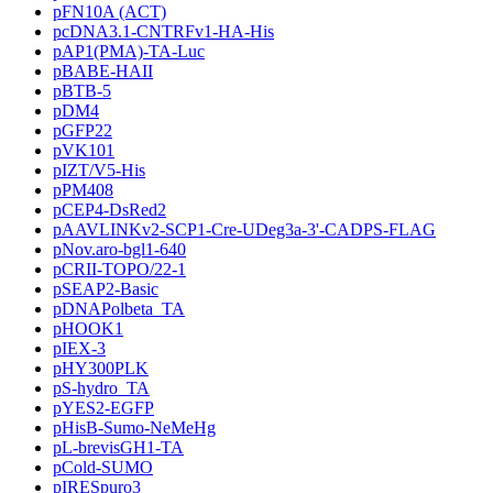
pFN10A (ACT)
pcDNA3.1-CNTRFv1-HA-His
pAP1(PMA)-TA-Luc
pBABE-HAII
pBTB-5
pDM4
pGFP22
pVK101
pIZT/V5-His
pPM408
pCEP4-DsRed2
pAAVLINKv2-SCP1-Cre-UDeg3a-3'-CADPS-FLAG
pNov.aro-bgl1-640
pCRII-TOPO/22-1
pSEAP2-Basic
pDNAPolbeta_TA
pHOOK1
pIEX-3
pHY300PLK
pS-hydro_TA
pYES2-EGFP
pHisB-Sumo-NeMeHg
pL-brevisGH1-TA
pCold-SUMO
pIRESpuro3