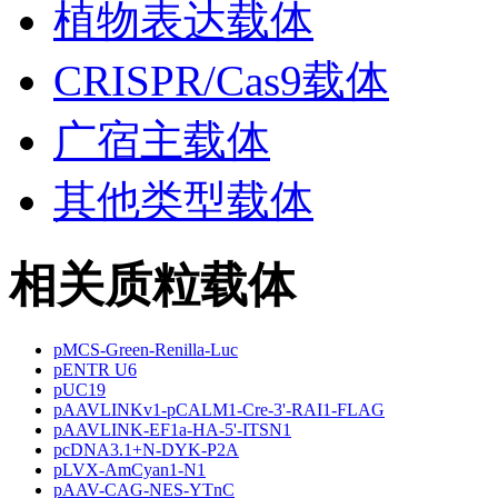
植物表达载体
CRISPR/Cas9载体
广宿主载体
其他类型载体
相关质粒载体
pMCS-Green-Renilla-Luc
pENTR U6
pUC19
pAAVLINKv1-pCALM1-Cre-3'-RAI1-FLAG
pAAVLINK-EF1a-HA-5'-ITSN1
pcDNA3.1+N-DYK-P2A
pLVX-AmCyan1-N1
pAAV-CAG-NES-YTnC