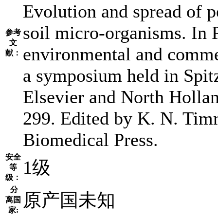
Evolution and spread of p
soil micro-organisms. In 
参考
文
environmental and commer
献：
a symposium held in Spitz
Elsevier and North Hollan
299. Edited by K. N. Tim
Biomedical Press.
安全
1级
等
级：
分
原产国未知
离国
家: