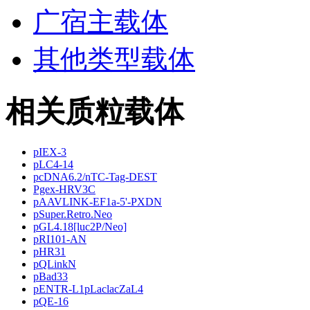
广宿主载体
其他类型载体
相关质粒载体
pIEX-3
pLC4-14
pcDNA6.2/nTC-Tag-DEST
Pgex-HRV3C
pAAVLINK-EF1a-5'-PXDN
pSuper.Retro.Neo
pGL4.18[luc2P/Neo]
pRI101-AN
pHR31
pQLinkN
pBad33
pENTR-L1pLaclacZaL4
pQE-16