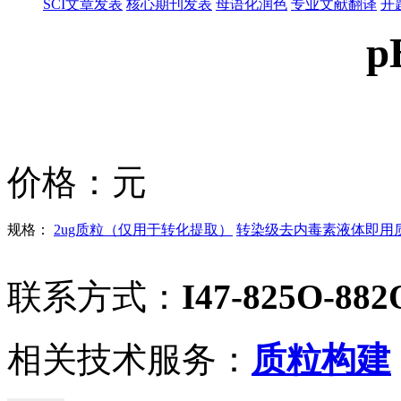
SCI文章发表
核心期刊发表
母语化润色
专业文献翻译
开
p
价格：
元
规格：
2ug质粒（仅用于转化提取）
转染级去内毒素液体即用质粒
联系方式：
I47-825O-882
相关技术服务：
质粒构建