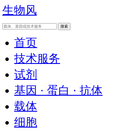
生物风
首页
技术服务
试剂
基因 · 蛋白 · 抗体
载体
细胞