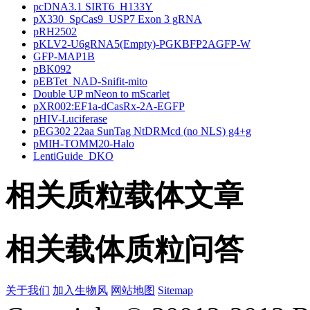
pcDNA3.1 SIRT6_H133Y
pX330_SpCas9_USP7 Exon 3 gRNA
pRH2502
pKLV2-U6gRNA5(Empty)-PGKBFP2AGFP-W
GFP-MAP1B
pBK092
pEBTet_NAD-Snifit-mito
Double UP mNeon to mScarlet
pXR002:EF1a-dCasRx-2A-EGFP
pHIV-Luciferase
pEG302 22aa SunTag NtDRMcd (no NLS) g4+g
pMIH-TOMM20-Halo
LentiGuide_DKO
相关质粒载体文章
相关载体质粒问答
关于我们
加入生物风
网站地图
Sitemap