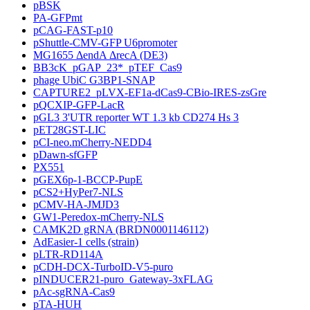
pBSK
PA-GFPmt
pCAG-FAST-p10
pShuttle-CMV-GFP U6promoter
MG1655 ΔendA ΔrecA (DE3)
BB3cK_pGAP_23*_pTEF_Cas9
phage UbiC G3BP1-SNAP
CAPTURE2_pLVX-EF1a-dCas9-CBio-IRES-zsGre
pQCXIP-GFP-LacR
pGL3 3'UTR reporter WT 1.3 kb CD274 Hs 3
pET28GST-LIC
pCI-neo.mCherry-NEDD4
pDawn-sfGFP
PX551
pGEX6p-1-BCCP-PupE
pCS2+HyPer7-NLS
pCMV-HA-JMJD3
GW1-Peredox-mCherry-NLS
CAMK2D gRNA (BRDN0001146112)
AdEasier-1 cells (strain)
pLTR-RD114A
pCDH-DCX-TurboID-V5-puro
pINDUCER21-puro_Gateway-3xFLAG
pAc-sgRNA-Cas9
pTA-HUH