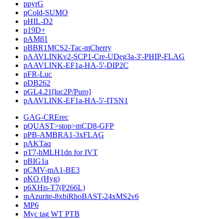
ppyrG
pCold-SUMO
pHIL-D2
p19D+
pAMβ1
pBBR1MCS2-Tac-mCherry
pAAVLINKv2-SCP1-Cre-UDeg3a-3'-PHIP-FLAG
pAAVLINK-EF1a-HA-5'-DIP2C
pFR-Luc
pDB262
pGL4.21[luc2P/Puro]
pAAVLINK-EF1a-HA-5'-ITSN1
GAG-CRErec
pQUAST>stop>mCD8-GFP
pPB-AMBRA1-3xFLAG
pAKTaq
pT7-hMLH1dn for IVT
pBIG1a
pCMV-mA1-BE3
pKO (Hyg)
p6XHis-T7(P266L)
mAzurite-8xbiRhoBAST-24xMS2v6
MP6
Myc tag WT PTB