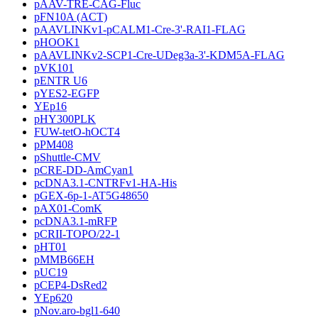
pAAV-TRE-CAG-Fluc
pFN10A (ACT)
pAAVLINKv1-pCALM1-Cre-3'-RAI1-FLAG
pHOOK1
pAAVLINKv2-SCP1-Cre-UDeg3a-3'-KDM5A-FLAG
pVK101
pENTR U6
pYES2-EGFP
YEp16
pHY300PLK
FUW-tetO-hOCT4
pPM408
pShuttle-CMV
pCRE-DD-AmCyan1
pcDNA3.1-CNTRFv1-HA-His
pGEX-6p-1-AT5G48650
pAX01-ComK
pcDNA3.1-mRFP
pCRII-TOPO/22-1
pHT01
pMMB66EH
pUC19
pCEP4-DsRed2
YEp620
pNov.aro-bgl1-640