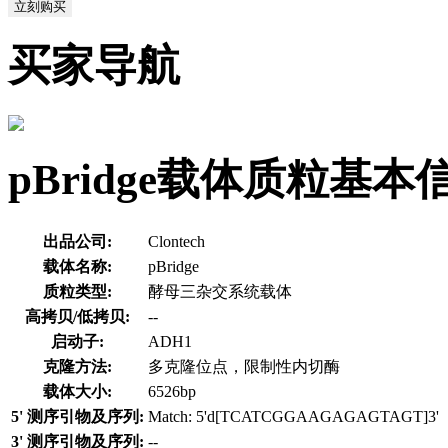
立刻购买
买家导航
pBridge载体质粒基本
出品公司:
Clontech
载体名称:
pBridge
质粒类型:
酵母三杂交系统载体
高拷贝/低拷贝:
--
启动子:
ADH1
克隆方法:
多克隆位点，限制性内切酶
载体大小:
6526bp
5' 测序引物及序列:
Match: 5'd[TCATCGGAAGAGAGTAGT]3'
3' 测序引物及序列:
--