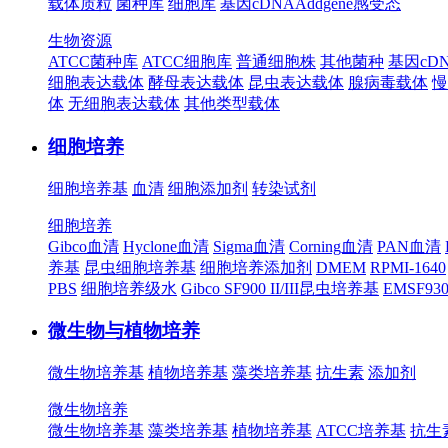
载体质粒
菌种库
细胞库
基因cDNA
Addgene
感受态
生物资源
ATCC菌种库
ATCC细胞库
普通细胞株
其他菌种
基因cD
细胞表达载体
酵母表达载体
昆虫表达载体
腺病毒载体
慢
体
无细胞表达载体
其他类型载体
细胞培养
细胞培养基
血清
细胞添加剂
转染试剂
细胞培养
Gibco血清
Hyclone血清
Sigma血清
Corning血清
PAN血清
养基
昆虫细胞培养基
细胞培养添加剂
DMEM
RPMI-1640
PBS
细胞培养级水
Gibco SF900 II/III昆虫培养基
EMSF9
微生物与植物培养
微生物培养基
植物培养基
藻类培养基
抗生素
添加剂
微生物培养
微生物培养基
藻类培养基
植物培养基
ATCC培养基
抗生