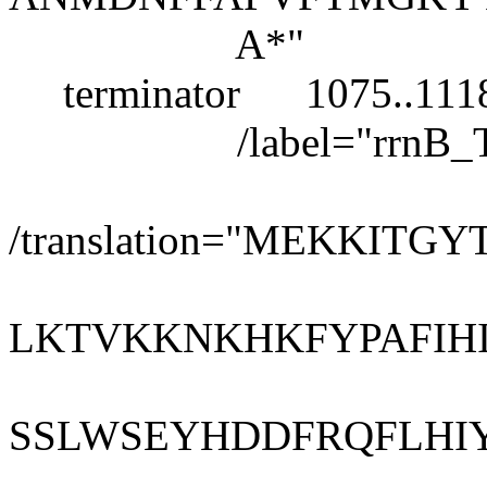
A*"
terminator 1075..111
/label="rrnB_T1_t
/translation="MEKKI
LKTVKKNKHKFYPAFIH
SSLWSEYHDDFRQFLHI