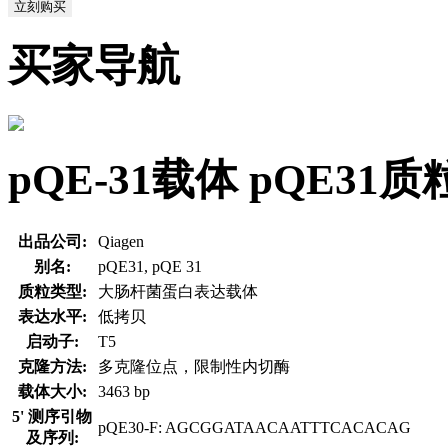
立刻购买
买家导航
pQE-31载体 pQE3
出品公司:
Qiagen
别名:
pQE31, pQE 31
质粒类型:
大肠杆菌蛋白表达载体
表达水平:
低拷贝
启动子:
T5
克隆方法:
多克隆位点，限制性内切酶
载体大小:
3463 bp
5' 测序引物
pQE30-F: AGCGGATAACAATTTCACACAG
及序列: