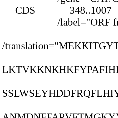
CDS 348..1007
/label="ORF fra
/translation="MEKKI
LKTVKKNKHKFYPAFIH
SSLWSEYHDDFRQFLHI
ANMDNFFAPVFTMGKY