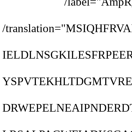
/label="AmpR_pr
/translation="MSIQH
IELDLNSGKILESFRPE
YSPVTEKHLTDGMTVRE
DRWEPELNEAIPNDERD