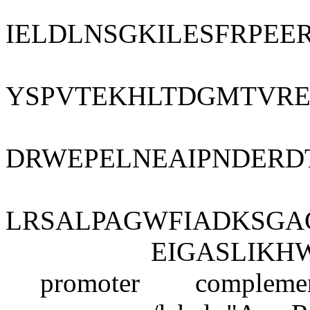
IELDLNSGKILESFRPE
YSPVTEKHLTDGMTVRE
DRWEPELNEAIPNDERD
LRSALPAGWFIADKSGA
EIGASLIKHW
promoter complement(