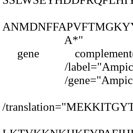
ANMDNFFAPVFTMGKY
A*"
gene complement(23
/label="Ampicill
/gene="Ampicill
/translation="MEKKI