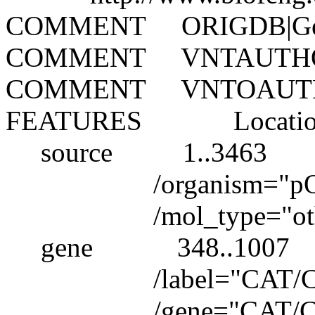
COMMENT ORIGDB|Ge
COMMENT VNTAUTHORN
COMMENT VNTOAUTHOR
FEATURES Location/Q
source 1..3463
/organism="pQE
/mol_type="othe
gene 348..1007
/label="CAT/C
/gene="CAT/Ca