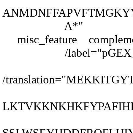
ANMDNFFAPVFTMGKY
A*"
misc_feature complemen
/label="pGEX_3_
/translation="MEKKI
LKTVKKNKHKFYPAFIH
SSLWSEYHDDFRQFLHI