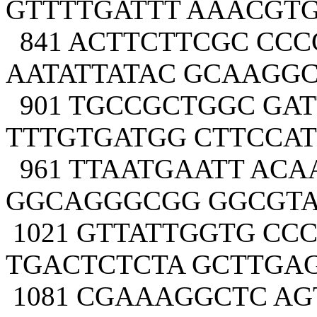
GTTTTGATTT AAACGT
841 ACTTCTTCGC CCC
AATATTATAC GCAAGG
901 TGCCGCTGGC GA
TTTGTGATGG CTTCCA
961 TTAATGAATT AC
GGCAGGGCGG GGCGTA
1021 GTTATTGGTG CC
TGACTCTCTA GCTTGA
1081 CGAAAGGCTC A