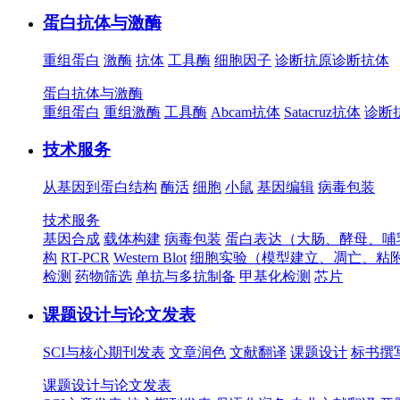
蛋白抗体与激酶
重组蛋白
激酶
抗体
工具酶
细胞因子
诊断抗原
诊断抗体
蛋白抗体与激酶
重组蛋白
重组激酶
工具酶
Abcam抗体
Satacruz抗体
诊断
技术服务
从基因到蛋白结构
酶活
细胞
小鼠
基因编辑
病毒包装
技术服务
基因合成
载体构建
病毒包装
蛋白表达（大肠、酵母、哺
构
RT-PCR
Western Blot
细胞实验（模型建立、凋亡、粘
检测
药物筛选
单抗与多抗制备
甲基化检测
芯片
课题设计与论文发表
SCI与核心期刊发表
文章润色
文献翻译
课题设计
标书撰
课题设计与论文发表