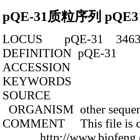
pQE-31质粒序列 pQ
LOCUS pQE-31 3463 
DEFINITION pQE-31
ACCESSION
KEYWORDS
SOURCE
ORGANISM other sequences;
COMMENT This file is cr
http://www.biofeng.