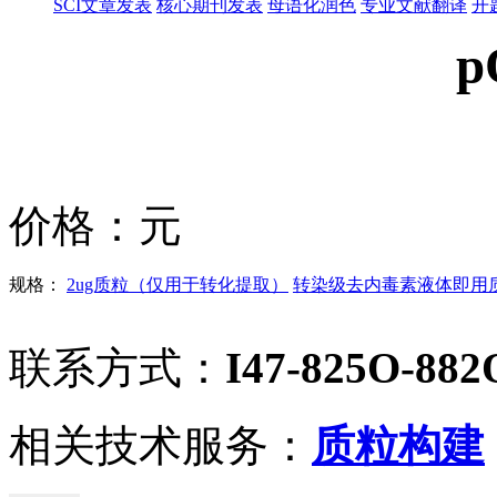
SCI文章发表
核心期刊发表
母语化润色
专业文献翻译
开
p
价格：
元
规格：
2ug质粒（仅用于转化提取）
转染级去内毒素液体即用质粒
联系方式：
I47-825O-882
相关技术服务：
质粒构建