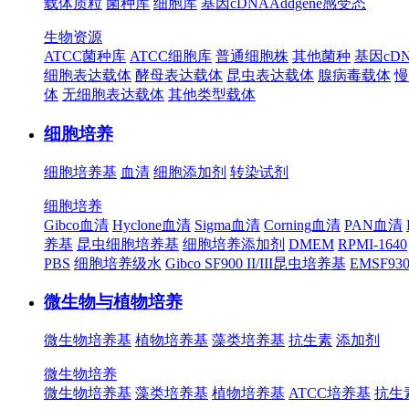
载体质粒
菌种库
细胞库
基因cDNA
Addgene
感受态
生物资源
ATCC菌种库
ATCC细胞库
普通细胞株
其他菌种
基因cD
细胞表达载体
酵母表达载体
昆虫表达载体
腺病毒载体
慢
体
无细胞表达载体
其他类型载体
细胞培养
细胞培养基
血清
细胞添加剂
转染试剂
细胞培养
Gibco血清
Hyclone血清
Sigma血清
Corning血清
PAN血清
养基
昆虫细胞培养基
细胞培养添加剂
DMEM
RPMI-1640
PBS
细胞培养级水
Gibco SF900 II/III昆虫培养基
EMSF9
微生物与植物培养
微生物培养基
植物培养基
藻类培养基
抗生素
添加剂
微生物培养
微生物培养基
藻类培养基
植物培养基
ATCC培养基
抗生