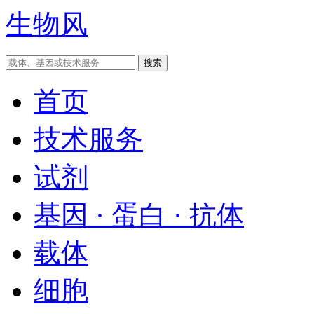
生物风
首页
技术服务
试剂
基因 · 蛋白 · 抗体
载体
细胞