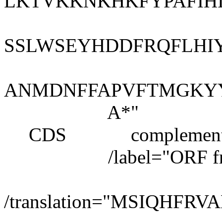
LKTVKKNKHKFYPAFIH
SSLWSEYHDDFRQFLHI
ANMDNFFAPVFTMGKY
A*"
CDS complement(23
/label="ORF fra
/translation="MSIQH