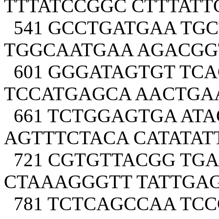
TTTATCCGGC CTTTATT
541 GCCTGATGAA TGC
TGGCAATGAA AGACGG
601 GGGATAGTGT TCA
TCCATGAGCA AACTGA
661 TCTGGAGTGA AT
AGTTTCTACA CATATA
721 CGTGTTACGG TG
CTAAAGGGTT TATTGAG
781 TCTCAGCCAA TC