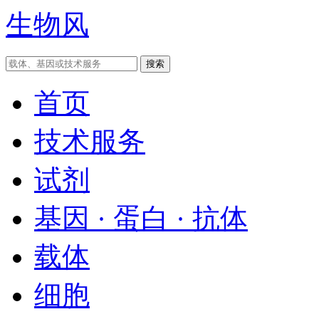
生物风
首页
技术服务
试剂
基因 · 蛋白 · 抗体
载体
细胞