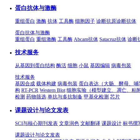
蛋白抗体与激酶
重组蛋白
激酶
抗体
工具酶
细胞因子
诊断抗原
诊断抗体
蛋白抗体与激酶
重组蛋白
重组激酶
工具酶
Abcam抗体
Satacruz抗体
诊断
技术服务
从基因到蛋白结构
酶活
细胞
小鼠
基因编辑
病毒包装
技术服务
基因合成
载体构建
病毒包装
蛋白表达（大肠、酵母、哺
构
RT-PCR
Western Blot
细胞实验（模型建立、凋亡、粘
检测
药物筛选
单抗与多抗制备
甲基化检测
芯片
课题设计与论文发表
SCI与核心期刊发表
文章润色
文献翻译
课题设计
标书撰
课题设计与论文发表