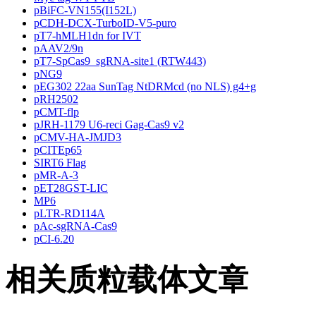
pBiFC-VN155(I152L)
pCDH-DCX-TurboID-V5-puro
pT7-hMLH1dn for IVT
pAAV2/9n
pT7-SpCas9_sgRNA-site1 (RTW443)
pNG9
pEG302 22aa SunTag NtDRMcd (no NLS) g4+g
pRH2502
pCMT-flp
pJRH-1179 U6-reci Gag-Cas9 v2
pCMV-HA-JMJD3
pCITEp65
SIRT6 Flag
pMR-A-3
pET28GST-LIC
MP6
pLTR-RD114A
pAc-sgRNA-Cas9
pCI-6.20
相关质粒载体文章