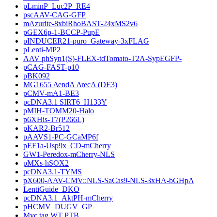
pLminP_Luc2P_RE4
pscAAV-CAG-GFP
mAzurite-8xbiRhoBAST-24xMS2v6
pGEX6p-1-BCCP-PupE
pINDUCER21-puro_Gateway-3xFLAG
pLenti-MP2
AAV phSyn1(S)-FLEX-tdTomato-T2A-SypEGFP-
pCAG-FAST-p10
pBK092
MG1655 ΔendA ΔrecA (DE3)
pCMV-mA1-BE3
pcDNA3.1 SIRT6_H133Y
pMIH-TOMM20-Halo
p6XHis-T7(P266L)
pKAR2-Br512
pAAVS1-PC-GCaMP6f
pEF1a-Usp9x_CD-mCherry
GW1-Peredox-mCherry-NLS
pMXs-hSOX2
pcDNA3.1-TYMS
pX600-AAV-CMV::NLS-SaCas9-NLS-3xHA-bGHpA
LentiGuide_DKO
pcDNA3.1_AktPH-mCherry
pHCMV_DUGV_GP
Myc tag WT PTB