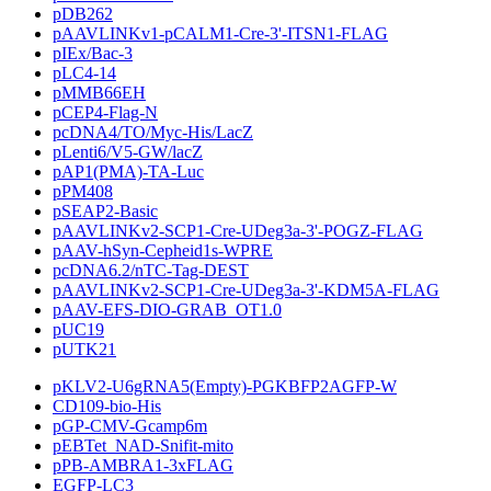
pDB262
pAAVLINKv1-pCALM1-Cre-3'-ITSN1-FLAG
pIEx/Bac-3
pLC4-14
pMMB66EH
pCEP4-Flag-N
pcDNA4/TO/Myc-His/LacZ
pLenti6/V5-GW/lacZ
pAP1(PMA)-TA-Luc
pPM408
pSEAP2-Basic
pAAVLINKv2-SCP1-Cre-UDeg3a-3'-POGZ-FLAG
pAAV-hSyn-Cepheid1s-WPRE
pcDNA6.2/nTC-Tag-DEST
pAAVLINKv2-SCP1-Cre-UDeg3a-3'-KDM5A-FLAG
pAAV-EFS-DIO-GRAB_OT1.0
pUC19
pUTK21
pKLV2-U6gRNA5(Empty)-PGKBFP2AGFP-W
CD109-bio-His
pGP-CMV-Gcamp6m
pEBTet_NAD-Snifit-mito
pPB-AMBRA1-3xFLAG
EGFP-LC3