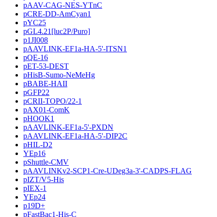
pAAV-CAG-NES-YTnC
pCRE-DD-AmCyan1
pYC25
pGL4.21[luc2P/Puro]
p1JI008
pAAVLINK-EF1a-HA-5'-ITSN1
pQE-16
pET-53-DEST
pHisB-Sumo-NeMeHg
pBABE-HAII
pGFP22
pCRII-TOPO/22-1
pAX01-ComK
pHOOK1
pAAVLINK-EF1a-5'-PXDN
pAAVLINK-EF1a-HA-5'-DIP2C
pHIL-D2
YEp16
pShuttle-CMV
pAAVLINKv2-SCP1-Cre-UDeg3a-3'-CADPS-FLAG
pIZT/V5-His
pIEX-1
YEp24
p19D+
pFastBac1-His-C