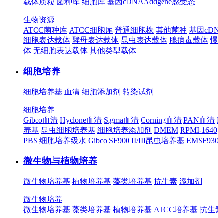
载体质粒
菌种库
细胞库
基因cDNA
Addgene
感受态
生物资源
ATCC菌种库
ATCC细胞库
普通细胞株
其他菌种
基因cD
细胞表达载体
酵母表达载体
昆虫表达载体
腺病毒载体
慢
体
无细胞表达载体
其他类型载体
细胞培养
细胞培养基
血清
细胞添加剂
转染试剂
细胞培养
Gibco血清
Hyclone血清
Sigma血清
Corning血清
PAN血清
养基
昆虫细胞培养基
细胞培养添加剂
DMEM
RPMI-1640
PBS
细胞培养级水
Gibco SF900 II/III昆虫培养基
EMSF9
微生物与植物培养
微生物培养基
植物培养基
藻类培养基
抗生素
添加剂
微生物培养
微生物培养基
藻类培养基
植物培养基
ATCC培养基
抗生