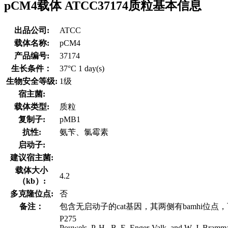
pCM4载体 ATCC37174质粒基本信息
出品公司:
ATCC
载体名称:
pCM4
产品编号:
37174
生长条件：
37°C 1 day(s)
生物安全等级:
1级
宿主菌:
载体类型:
质粒
复制子:
pMB1
抗性:
氨苄、氯霉素
启动子:
建议宿主菌:
载体大小
4.2
（kb）:
多克隆位点:
否
备注：
包含无启动子的cat基因，其两侧有bamhi位
P275
Pouwels, P. H., B. E. Enger-Valk, and W. J. Brammar