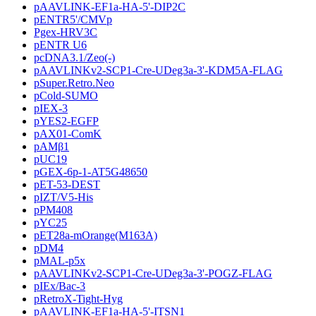
pAAVLINK-EF1a-HA-5'-DIP2C
pENTR5'/CMVp
Pgex-HRV3C
pENTR U6
pcDNA3.1/Zeo(-)
pAAVLINKv2-SCP1-Cre-UDeg3a-3'-KDM5A-FLAG
pSuper.Retro.Neo
pCold-SUMO
pIEX-3
pYES2-EGFP
pAX01-ComK
pAMβ1
pUC19
pGEX-6p-1-AT5G48650
pET-53-DEST
pIZT/V5-His
pPM408
pYC25
pET28a-mOrange(M163A)
pDM4
pMAL-p5x
pAAVLINKv2-SCP1-Cre-UDeg3a-3'-POGZ-FLAG
pIEx/Bac-3
pRetroX-Tight-Hyg
pAAVLINK-EF1a-HA-5'-ITSN1