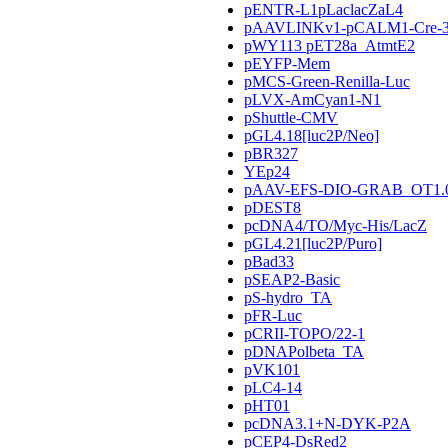
pENTR-L1pLaclacZaL4
pAAVLINKv1-pCALM1-Cre-3
pWY113 pET28a_AtmtE2
pEYFP-Mem
pMCS-Green-Renilla-Luc
pLVX-AmCyan1-N1
pShuttle-CMV
pGL4.18[luc2P/Neo]
pBR327
YEp24
pAAV-EFS-DIO-GRAB_OT1.
pDEST8
pcDNA4/TO/Myc-His/LacZ
pGL4.21[luc2P/Puro]
pBad33
pSEAP2-Basic
pS-hydro_TA
pFR-Luc
pCRII-TOPO/22-1
pDNAPolbeta_TA
pVK101
pLC4-14
pHT01
pcDNA3.1+N-DYK-P2A
pCEP4-DsRed2