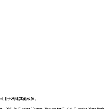
点，可用于构建其他载体。
. 1986. In Cloning Vectors. Vectors for E. cloi. Elsevier, New York.