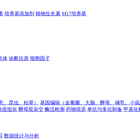
素
培养基添加剂
植物生长素
M17培养基
抗体
诊断抗原
细胞因子
乳、昆虫、枯草）
基因编辑（金葡菌、大肠、酵母、哺乳、小鼠
免疫组化
酵母双杂交
酶活检测
药物筛选
单抗与多抗制备
甲基化
写
数据统计与分析