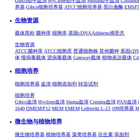
Gibco胎牛血清
HyClone胎牛血清
Sigma胎牛血清
Corni
养基
Gibco细胞培养基
ATCC细胞培养基
蛋白激酶
EMS
生物资源
载体质粒
菌种库
细胞库
基因cDNA
Addgene
感受态
生物资源
ATCC菌种库
ATCC细胞库
普通细胞株
其他菌种
基因cD
体
慢病毒载体
逆病毒载体
Gateway载体
植物表达载体
Cr
细胞培养
细胞培养基
血清
细胞添加剂
转染试剂
细胞培养
Gibco血清
Hyclone血清
Sigma血清
Corning血清
PAN血清
1640
DMEM/F12
MEM
EMEM
Leibovitz L-15
199培养基
M
微生物与植物培养
微生物培养基
植物培养基
藻类培养基
抗生素
添加剂