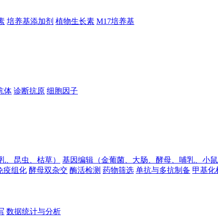
素
培养基添加剂
植物生长素
M17培养基
抗体
诊断抗原
细胞因子
乳、昆虫、枯草）
基因编辑（金葡菌、大肠、酵母、哺乳、小鼠
免疫组化
酵母双杂交
酶活检测
药物筛选
单抗与多抗制备
甲基化
写
数据统计与分析