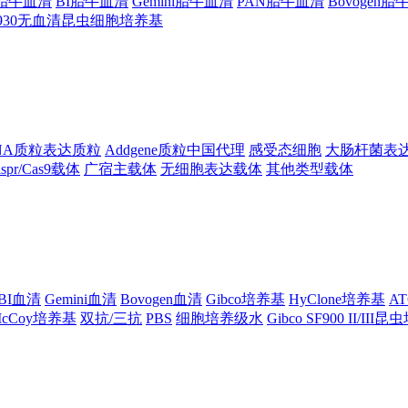
ng胎牛血清
BI胎牛血清
Gemini胎牛血清
PAN胎牛血清
Bovogen
F930无血清昆虫细胞培养基
NA质粒表达质粒
Addgene质粒中国代理
感受态细胞
大肠杆菌表
ispr/Cas9载体
广宿主载体
无细胞表达载体
其他类型载体
BI血清
Gemini血清
Bovogen血清
Gibco培养基
HyClone培养基
A
cCoy培养基
双抗/三抗
PBS
细胞培养级水
Gibco SF900 II/III