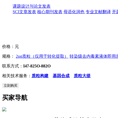
课题设计与论文发表
SCI文章发表
核心期刊发表
母语化润色
专业文献翻译
开
价格：
元
规格：
2ug质粒（仅用于转化提取）
转染级去内毒素液体即用质粒
联系方式：
I47-825O-882O
相关技术服务：
质粒构建
基因合成
质粒大提
立刻购买
买家导航