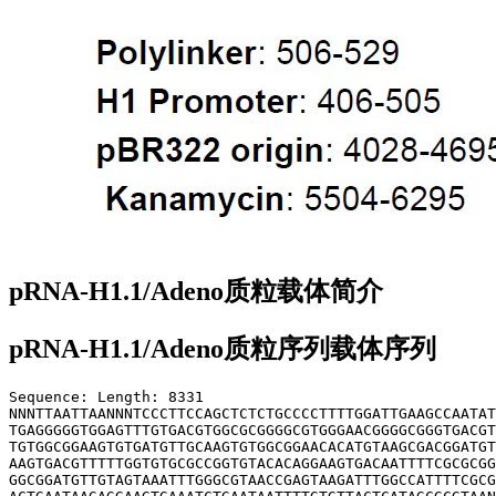
pRNA-H1.1/Adeno质粒载体简介
pRNA-H1.1/Adeno质粒序列载体序列
Sequence: Length: 8331

NNNTTAATTAANNNTCCCTTCCAGCTCTCTGCCCCTTTTGGATTGAAGCCAATAT
TGAGGGGGTGGAGTTTGTGACGTGGCGCGGGGCGTGGGAACGGGGCGGGTGACGT
TGTGGCGGAAGTGTGATGTTGCAAGTGTGGCGGAACACATGTAAGCGACGGATGT
AAGTGACGTTTTTGGTGTGCGCCGGTGTACACAGGAAGTGACAATTTTCGCGCGG
GGCGGATGTTGTAGTAAATTTGGGCGTAACCGAGTAAGATTTGGCCATTTTCGCG