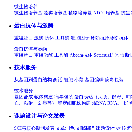
微生物培养
微生物培养基
藻类培养基
植物培养基
ATCC培养基
抗生
蛋白抗体与激酶
重组蛋白
激酶
抗体
工具酶
细胞因子
诊断抗原
诊断抗体
蛋白抗体与激酶
重组蛋白
重组激酶
工具酶
Abcam抗体
Satacruz抗体
诊断
技术服务
从基因到蛋白结构
酶活
细胞
小鼠
基因编辑
病毒包装
技术服务
基因合成
载体构建
病毒包装
蛋白表达（大肠、酵母、哺
亡、粘附、划痕等）
稳定细胞株构建
shRNA
RNAi干扰
课题设计与论文发表
SCI与核心期刊发表
文章润色
文献翻译
课题设计
标书撰