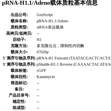
pRNA-H1.1/Adeno载体质粒基本信息
出品公司:
GenScript
载体名称:
pRNA-H1.1/Adeno
质粒类型:
siRNA表达载体
高拷贝/低拷贝:
--
启动子:
H1
克隆方法:
多克隆位点，限制性内切酶
载体大小:
6762bp
5' 测序引物及序列:
pRNA-H1 Forward (TAATACGACTCACT
3' 测序引物及序列:
pShuttle-H1.1 Reverse (CAAAACTACAT
载体标签:
cGFP
载体抗性:
Kanamycin
筛选标记:
--
备注:
--
产品目录号:
--
稳定性:
--
组成型:
--