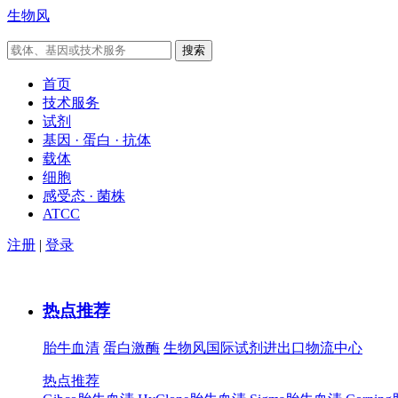
生物风
首页
技术服务
试剂
基因 · 蛋白 · 抗体
载体
细胞
感受态 · 菌株
ATCC
注册
|
登录
热点推荐
胎牛血清
蛋白激酶
生物风国际试剂进出口物流中心
热点推荐