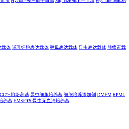
胎牛血清
Hyclone澳洲胎牛血清
Sigma澳洲小牛血清
HyClone细胞培
达载体
哺乳细胞表达载体
酵母表达载体
昆虫表达载体
腺病毒载
TCC细胞培养基
昆虫细胞培养基
细胞培养添加剂
DMEM
RPMI-
昆虫培养基
EMSF930昆虫无血清培养基