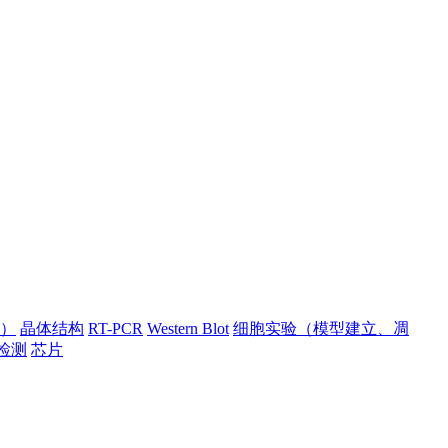
）
晶体结构
RT-PCR
Western Blot
细胞实验（模型建立、凋
检测
芯片