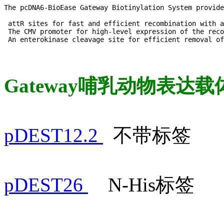
The pcDNA6-BioEase Gateway Biotinylation System provide
 attR sites for fast and efficient recombination with a
 The CMV promoter for high-level expression of the reco
Gateway哺乳动物表达
pDEST12.2
不带标签
pDEST26
N-His标