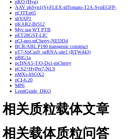
pKO (Hyg)
AAV phSyn1(S)-FLEX-tdTomato-T2A-SypEGFP-
pCITEp65
shYAP1
pKAR2-Br512
Myc tag WT PTB
pET28GST-LIC
pCI-neo.mCherry-NEDD4
BCR/ABL P190 transgenic construct
pT7-SpCas9_sgRNA-site1 (RTW443)
pBIG1a
pcDNA5-T/O-Ds1-mCherry
pCS2+HyPer7-NLS
pMXs-hSOX2
pCI-6.20
MP6
LentiGuide_DKO
相关质粒载体文章
相关载体质粒问答