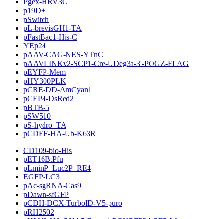
Pgex-HRV3C
p19D+
pSwitch
pL-brevisGH1-TA
pFastBac1-His-C
YEp24
pAAV-CAG-NES-YTnC
pAAVLINKv2-SCP1-Cre-UDeg3a-3'-POGZ-FLAG
pEYFP-Mem
pHY300PLK
pCRE-DD-AmCyan1
pCEP4-DsRed2
pBTB-5
pSW510
pS-hydro_TA
pCDEF-HA-Ub-K63R
CD109-bio-His
pET16B.Pfu
pLminP_Luc2P_RE4
EGFP-LC3
pAc-sgRNA-Cas9
pDawn-sfGFP
pCDH-DCX-TurboID-V5-puro
pRH2502