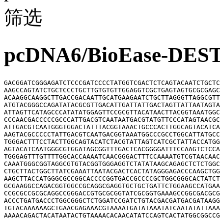
筛选
pcDNA6/BioEase-
GACGGATCGGGAGATCTCCCGATCCCCTATGGTCGACTCTCAGTACAATCTGCTC
AAGCCAGTATCTGCTCCCTGCTTGTGTGTTGGAGGTCGCTGAGTAGTGCGCGAGC
ACAAGGCAAGGCTTGACCGACAATTGCATGAAGAATCTGCTTAGGGTTAGGCGTT
ATGTACGGGCCAGATATACGCGTTGACATTGATTATTGACTAGTTATTAATAGTA
ATTAGTTCATAGCCCATATATGGAGTTCCGCGTTACATAACTTACGGTAAATGGC
CCCAACGACCCCCGCCCATTGACGTCAATAATGACGTATGTTCCCATAGTAACGC
ATTGACGTCAATGGGTGGACTATTTACGGTAAACTGCCCACTTGGCAGTACATCA
AAGTACGCCCCCTATTGACGTCAATGACGGTAAATGGCCCGCCTGGCATTATGCC
TGGGACTTTCCTACTTGGCAGTACATCTACGTATTAGTCATCGCTATTACCATGG
AGTACATCAATGGGCGTGGATAGCGGTTTGACTCACGGGGATTTCCAAGTCTCCA
TGGGAGTTTGTTTTGGCACCAAAATCAACGGGACTTTCCAAAATGTCGTAACAAC
CAAATGGGCGGTAGGCGTGTACGGTGGGAGGTCTATATAAGCAGAGCTCTCTGGC
CTGCTTACTGGCTTATCGAAATTAATACGACTCACTATAGGGAGACCCAAGCTGG
AAGCTTACCATGGGCGCCGGCACCCCGGTGACCGCCCCGCTGGCGGGCACTATCT
GCGAAGGCCAGACGGTGGCCGCAGGCGAGGTGCTGCTGATTCTGGAAGCCATGAA
CCGCGCCGCGCAGGCCGGGACCGTGCGCGGTATCGCGGTGAAAGCCGGCGACGCG
ACCCTGATGACCCTGGCGGGCTCTGGATCCGATCTGTACGACGATGACGATAAGG
TGTACAAAAAAGCTGAACGAGAAACGTAAAATGATATAAATATCAATATATTAAA
AAAACAGACTACATAATACTGTAAAACACAACATATCCAGTCACTATGGCGGCCG