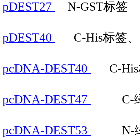
pDEST27
N-GST标
pDEST40
C-His标签、
pcDNA-DEST40
C-Hi
pcDNA-DEST47
C-绿色
pcDNA-DEST53
N-绿色