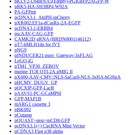
pKLV2-U6gRNA5(Empty)-PGKBFP2AGFP-W
pRK5-HA-SH3BP4 W92A
PA-GFPmt
pcDNA3.1_AktPH-mCherry
pXR002:EF1a-dCasRx-2A-EGFP
pcDNA3.1-ERBB4
pscAAV-CAG-GFP
CAMK2D gRNA (BRDN0001146112)
pT7-hMLH1dn for IVT
pNG9
pINDUCER21-puro_Gateway-3xFLAG
LeGO-iG
pTM1_VP30_ZEBOV
murine TCR OTI-2A.pMIG II
pX600-AAV-CMV::NLS-SaCas9-NLS-3xHA-bGHpA
pHCMV_DUGV_GP
pQCXIP-GFP-LacR
pAAVS1-PC-GCaMP6f
GFP-MAP1B
mARG1 cassette 3
pBK092
pCutamp
pQUAST>stop>mCD8-GFP
pcDNA3.1(+) CircRNA Mini Vector
pCDNA3 Flag p38 alpha