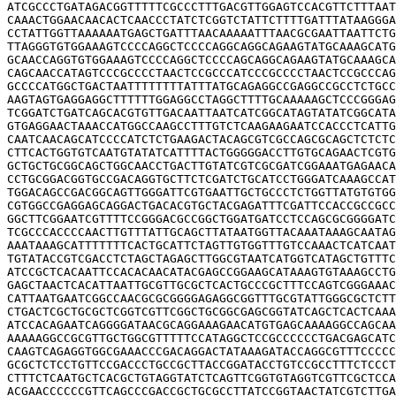
ATCGCCCTGATAGACGGTTTTTCGCCCTTTGACGTTGGAGTCCACGTTCTTTAAT
CAAACTGGAACAACACTCAACCCTATCTCGGTCTATTCTTTTGATTTATAAGGGA
CCTATTGGTTAAAAAATGAGCTGATTTAACAAAAATTTAACGCGAATTAATTCTG
TTAGGGTGTGGAAAGTCCCCAGGCTCCCCAGGCAGGCAGAAGTATGCAAAGCATG
GCAACCAGGTGTGGAAAGTCCCCAGGCTCCCCAGCAGGCAGAAGTATGCAAAGCA
CAGCAACCATAGTCCCGCCCCTAACTCCGCCCATCCCGCCCCTAACTCCGCCCAG
GCCCCATGGCTGACTAATTTTTTTTATTTATGCAGAGGCCGAGGCCGCCTCTGCC
AAGTAGTGAGGAGGCTTTTTTGGAGGCCTAGGCTTTTGCAAAAAGCTCCCGGGAG
TCGGATCTGATCAGCACGTGTTGACAATTAATCATCGGCATAGTATATCGGCATA
GTGAGGAACTAAACCATGGCCAAGCCTTTGTCTCAAGAAGAATCCACCCTCATTG
CAATCAACAGCATCCCCATCTCTGAAGACTACAGCGTCGCCAGCGCAGCTCTCTC
CTTCACTGGTGTCAATGTATATCATTTTACTGGGGGACCTTGTGCAGAACTCGTG
GCTGCTGCGGCAGCTGGCAACCTGACTTGTATCGTCGCGATCGGAAATGAGAACA
CCTGCGGACGGTGCCGACAGGTGCTTCTCGATCTGCATCCTGGGATCAAAGCCAT
TGGACAGCCGACGGCAGTTGGGATTCGTGAATTGCTGCCCTCTGGTTATGTGTGG
CGTGGCCGAGGAGCAGGACTGACACGTGCTACGAGATTTCGATTCCACCGCCGCC
GGCTTCGGAATCGTTTTCCGGGACGCCGGCTGGATGATCCTCCAGCGCGGGGATC
TCGCCCACCCCAACTTGTTTATTGCAGCTTATAATGGTTACAAATAAAGCAATAG
AAATAAAGCATTTTTTTCACTGCATTCTAGTTGTGGTTTGTCCAAACTCATCAAT
TGTATACCGTCGACCTCTAGCTAGAGCTTGGCGTAATCATGGTCATAGCTGTTTC
ATCCGCTCACAATTCCACACAACATACGAGCCGGAAGCATAAAGTGTAAAGCCTG
GAGCTAACTCACATTAATTGCGTTGCGCTCACTGCCCGCTTTCCAGTCGGGAAAC
CATTAATGAATCGGCCAACGCGCGGGGAGAGGCGGTTTGCGTATTGGGCGCTCTT
CTGACTCGCTGCGCTCGGTCGTTCGGCTGCGGCGAGCGGTATCAGCTCACTCAAA
ATCCACAGAATCAGGGGATAACGCAGGAAAGAACATGTGAGCAAAAGGCCAGCAA
AAAAAGGCCGCGTTGCTGGCGTTTTTCCATAGGCTCCGCCCCCCTGACGAGCATC
CAAGTCAGAGGTGGCGAAACCCGACAGGACTATAAAGATACCAGGCGTTTCCCCC
GCGCTCTCCTGTTCCGACCCTGCCGCTTACCGGATACCTGTCCGCCTTTCTCCCT
CTTTCTCAATGCTCACGCTGTAGGTATCTCAGTTCGGTGTAGGTCGTTCGCTCCA
ACGAACCCCCCGTTCAGCCCGACCGCTGCGCCTTATCCGGTAACTATCGTCTTGA