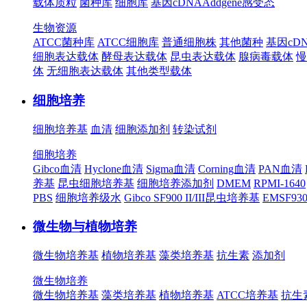
载体质粒
菌种库
细胞库
基因cDNA
Addgene
感受态
生物资源
ATCC菌种库
ATCC细胞库
普通细胞株
其他菌种
基因cD
细胞表达载体
酵母表达载体
昆虫表达载体
腺病毒载体
慢
体
无细胞表达载体
其他类型载体
细胞培养
细胞培养基
血清
细胞添加剂
转染试剂
细胞培养
Gibco血清
Hyclone血清
Sigma血清
Corning血清
PAN血清
养基
昆虫细胞培养基
细胞培养添加剂
DMEM
RPMI-1640
PBS
细胞培养级水
Gibco SF900 II/III昆虫培养基
EMSF9
微生物与植物培养
微生物培养基
植物培养基
藻类培养基
抗生素
添加剂
微生物培养
微生物培养基
藻类培养基
植物培养基
ATCC培养基
抗生