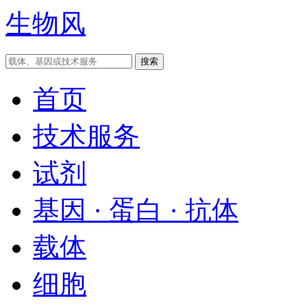
生物风
首页
技术服务
试剂
基因 · 蛋白 · 抗体
载体
细胞