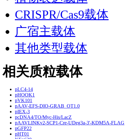
CRISPR/Cas9载体
广宿主载体
其他类型载体
相关质粒载体
pLC4-14
pHOOK1
pVK101
pAAV-EFS-DIO-GRAB_OT1.0
pIEX-3
pcDNA4/TO/Myc-His/LacZ
pAAVLINKv2-SCP1-Cre-UDeg3a-3'-KDM5A-FLAG
pGFP22
pHT01