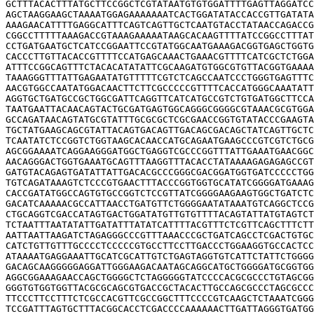
GCTTTACACTTTATGCTTCCGGCTCGTATAATGTGTGGATTTTGAGTTAGGATCC
AGCTAAGGAAGCTAAAATGGAGAAAAAAATCACTGGATATACCACCGTTGATATA
AAAGAACATTTTGAGGCATTTCAGTCAGTTGCTCAATGTACCTATAACCAGACCG
CGGCCTTTTTAAAGACCGTAAAGAAAAATAAGCACAAGTTTTATCCGGCCTTTAT
CCTGATGAATGCTCATCCGGAATTCCGTATGGCAATGAAAGACGGTGAGCTGGTG
CACCCTTGTTACACCGTTTTCCATGAGCAAACTGAAACGTTTTCATCGCTCTGGA
ATTTCCGGCAGTTTCTACACATATATTCGCAAGATGTGGCGTGTTACGGTGAAAA
TAAAGGGTTTATTGAGAATATGTTTTTCGTCTCAGCCAATCCCTGGGTGAGTTTC
AACGTGGCCAATATGGACAACTTCTTCGCCCCCGTTTTCACCATGGGCAAATATT
AGGTGCTGATGCCGCTGGCGATTCAGGTTCATCATGCCGTCTGTGATGGCTTCCA
TAATGAATTACAACAGTACTGCGATGAGTGGCAGGGCGGGGCGTAAACGCGTGGA
GCCAGATAACAGTATGCGTATTTGCGCGCTCGCGAACCGGTGTATACCCGAAGTA
TGCTATGAAGCAGCGTATTACAGTGACAGTTGACAGCGACAGCTATCAGTTGCTC
TCAATATCTCCGGTCTGGTAAGCACAACCATGCAGAATGAAGCCCGTCGTCTGCG
AGCGGAAAATCAGGAAGGGATGGCTGAGGTCGCCCGGTTTATTGAAATGAACGGC
AACAGGGACTGGTGAAATGCAGTTTAAGGTTTACACCTATAAAAGAGAGAGCCGT
GATGTACAGAGTGATATTATTGACACGCCCGGGCGACGGATGGTGATCCCCCTGG
TGTCAGATAAAGTCTCCCGTGAACTTTACCCGGTGGTGCATATCGGGGATGAAAG
CACCGATATGGCCAGTGTGCCGGTCTCCGTTATCGGGGAAGAAGTGGCTGATCTC
GACATCAAAAACGCCATTAACCTGATGTTCTGGGGAATATAAATGTCAGGCTCCG
CTGCAGGTCGACCATAGTGACTGGATATGTTGTGTTTTACAGTATTATGTAGTCT
TCTAATTTAATATATTGATATTTATATCATTTTACGTTTCTCGTTCAGCTTTCTT
AATTAATTAAGATCTAGAGGGCCCGTTTAAACCCGCTGATCAGCCTCGACTGTGC
CATCTGTTGTTTGCCCCTCCCCCGTGCCTTCCTTGACCCTGGAAGGTGCCACTCC
ATAAAATGAGGAAATTGCATCGCATTGTCTGAGTAGGTGTCATTCTATTCTGGGG
GACAGCAAGGGGGAGGATTGGGAAGACAATAGCAGGCATGCTGGGGATGCGGTGG
AGGCGGAAAGAACCAGCTGGGGCTCTAGGGGGTATCCCCACGCGCCCTGTAGCGG
GGGTGTGGTGGTTACGCGCAGCGTGACCGCTACACTTGCCAGCGCCCTAGCGCCC
TTCCCTTCCTTTCTCGCCACGTTCGCCGGCTTTCCCCGTCAAGCTCTAAATCGGG
TCCGATTTAGTGCTTTACGGCACCTCGACCCCAAAAAACTTGATTAGGGTGATGG