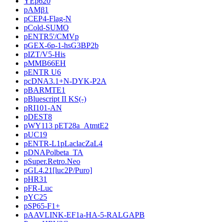
YEp620
pAMβ1
pCEP4-Flag-N
pCold-SUMO
pENTR5'/CMVp
pGEX-6p-1-hsG3BP2b
pIZT/V5-His
pMMB66EH
pENTR U6
pcDNA3.1+N-DYK-P2A
pBARMTE1
pBluescript II KS(-)
pRI101-AN
pDEST8
pWY113 pET28a_AtmtE2
pUC19
pENTR-L1pLaclacZaL4
pDNAPolbeta_TA
pSuper.Retro.Neo
pGL4.21[luc2P/Puro]
pHR31
pFR-Luc
pYC25
pSP65-F1+
pAAVLINK-EF1a-HA-5-RALGAPB