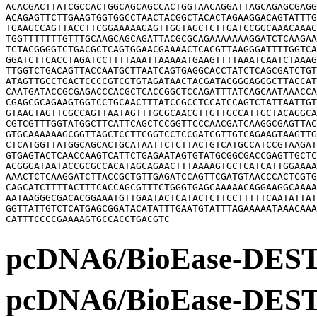
ACACGACTTATCGCCACTGGCAGCAGCCACTGGTAACAGGATTAGCAGAGCGAGG
ACAGAGTTCTTGAAGTGGTGGCCTAACTACGGCTACACTAGAAGGACAGTATTTG
TGAAGCCAGTTACCTTCGGAAAAAGAGTTGGTAGCTCTTGATCCGGCAAACAAAC
TGGTTTTTTTGTTTGCAAGCAGCAGATTACGCGCAGAAAAAAAGGATCTCAAGAA
TCTACGGGGTCTGACGCTCAGTGGAACGAAAACTCACGTTAAGGGATTTTGGTCA
GGATCTTCACCTAGATCCTTTTAAATTAAAAATGAAGTTTTAAATCAATCTAAAG
TTGGTCTGACAGTTACCAATGCTTAATCAGTGAGGCACCTATCTCAGCGATCTGT
ATAGTTGCCTGACTCCCCGTCGTGTAGATAACTACGATACGGGAGGGCTTACCAT
CAATGATACCGCGAGACCCACGCTCACCGGCTCCAGATTTATCAGCAATAAACCA
CGAGCGCAGAAGTGGTCCTGCAACTTTATCCGCCTCCATCCAGTCTATTAATTGT
GTAAGTAGTTCGCCAGTTAATAGTTTGCGCAACGTTGTTGCCATTGCTACAGGCA
CGTCGTTTGGTATGGCTTCATTCAGCTCCGGTTCCCAACGATCAAGGCGAGTTAC
GTGCAAAAAAGCGGTTAGCTCCTTCGGTCCTCCGATCGTTGTCAGAAGTAAGTTG
CTCATGGTTATGGCAGCACTGCATAATTCTCTTACTGTCATGCCATCCGTAAGAT
GTGAGTACTCAACCAAGTCATTCTGAGAATAGTGTATGCGGCGACCGAGTTGCTC
ACGGGATAATACCGCGCCACATAGCAGAACTTTAAAAGTGCTCATCATTGGAAAA
AAACTCTCAAGGATCTTACCGCTGTTGAGATCCAGTTCGATGTAACCCACTCGTG
CAGCATCTTTTACTTTCACCAGCGTTTCTGGGTGAGCAAAAACAGGAAGGCAAAA
AATAAGGGCGACACGGAAATGTTGAATACTCATACTCTTCCTTTTTCAATATTAT
GGTTATTGTCTCATGAGCGGATACATATTTGAATGTATTTAGAAAAATAAACAAA
pcDNA6/BioEase
pcDNA6/BioEase