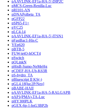
pAAVLINK-EF1a-HA-5'-DIP2C
pMCS-Green-Renilla-Luc
pRI101-AN
pDNAPolbeta_TA
pGFP22
pSP65-F1+
pYC25
pLC4-14
pAAVLINK-EF1a-HA-5'-ITSN1
pFastBac1-His-C
YEp620
pBTB-5
FUW-tetO-hOCT4
pSwitch
pQLinkN
pHisB-Sumo-NeMeHg
pCDEF-HA-Ub-K63R
pS-hydro_TA
pBluescript II KS(-)
pGL4.18[luc2P/Neo]
pBABE-HAII
pAAVLINK-EF1a-HA-5-RALGAPB
pAP1(PMA)-TA-Luc
pHY300PLK
pGEX-6p-1-hsG3BP2b