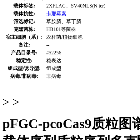
载体标签:
2XFLAG、SV40NLS(N ter)
载体抗性:
卡那霉素
筛选标记:
草胺膦、草丁膦
克隆菌株:
HB101等菌株
宿主细胞（系）:
农杆菌/植物细胞
备注:
--
产品目录号:
#52256
稳定性:
稳表达
组成型/诱导型:
组成型
病毒/非病毒:
非病毒
> >
pFGC-pcoCas9质粒图