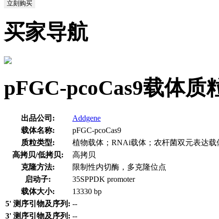
立刻购买
买家导航
pFGC-pcoCas9载
出品公司:
Addgene
载体名称:
pFGC-pcoCas9
质粒类型:
植物载体；RNAi载体；农杆菌双元表达载
高拷贝/低拷贝:
高拷贝
克隆方法:
限制性内切酶，多克隆位点
启动子:
35SPPDK promoter
载体大小:
13330 bp
5' 测序引物及序列:
--
3' 测序引物及序列:
--