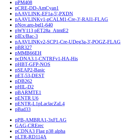
pPM408
pCRE-DD-AmCyan1
pAAVLINK-EF1a-5'-PXDN
pAAVLINKv1-pCALM1-Cre-3'-RAI1-FLAG
pNov.aro-bgl1-640
pWY113 pET28a_AtmtE2
pIEx/Bac-3
pAAVLINKv2-SCP1-Cre-UDeg3a-3'-POGZ-FLAG
pBR327
pMMB66EH
pcDNA3.1-CNTRFv1-HA-His
pHBT-GFP-NOS
pSEAP2-Basic
pET-53-DEST
pDB262
pHIL-D2
pBARMTE1
pENTR U6
pENTR-L1pLaclacZaL4
pBad33
pPB-AMBRA1-3xFLAG
GAG-CRErec
pCDNA3 Flag p38 alpha
pLTR-RD114A