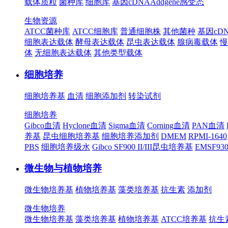
载体质粒
菌种库
细胞库
基因cDNA
Addgene
感受态
生物资源
ATCC菌种库
ATCC细胞库
普通细胞株
其他菌种
基因cD
细胞表达载体
酵母表达载体
昆虫表达载体
腺病毒载体
慢
体
无细胞表达载体
其他类型载体
细胞培养
细胞培养基
血清
细胞添加剂
转染试剂
细胞培养
Gibco血清
Hyclone血清
Sigma血清
Corning血清
PAN血清
养基
昆虫细胞培养基
细胞培养添加剂
DMEM
RPMI-1640
PBS
细胞培养级水
Gibco SF900 II/III昆虫培养基
EMSF9
微生物与植物培养
微生物培养基
植物培养基
藻类培养基
抗生素
添加剂
微生物培养
微生物培养基
藻类培养基
植物培养基
ATCC培养基
抗生