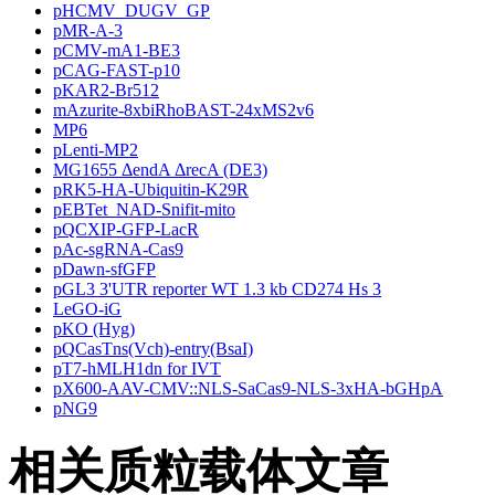
pHCMV_DUGV_GP
pMR-A-3
pCMV-mA1-BE3
pCAG-FAST-p10
pKAR2-Br512
mAzurite-8xbiRhoBAST-24xMS2v6
MP6
pLenti-MP2
MG1655 ΔendA ΔrecA (DE3)
pRK5-HA-Ubiquitin-K29R
pEBTet_NAD-Snifit-mito
pQCXIP-GFP-LacR
pAc-sgRNA-Cas9
pDawn-sfGFP
pGL3 3'UTR reporter WT 1.3 kb CD274 Hs 3
LeGO-iG
pKO (Hyg)
pQCasTns(Vch)-entry(BsaI)
pT7-hMLH1dn for IVT
pX600-AAV-CMV::NLS-SaCas9-NLS-3xHA-bGHpA
pNG9
相关质粒载体文章