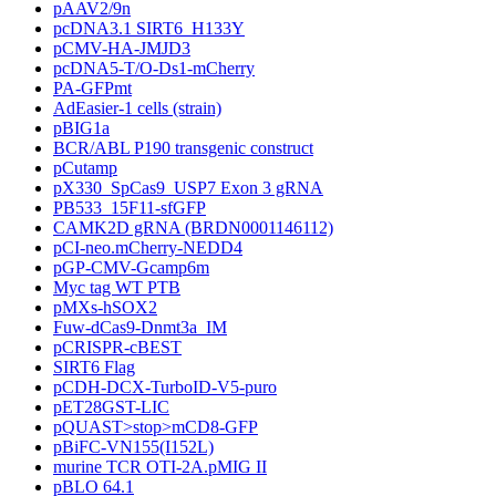
pAAV2/9n
pcDNA3.1 SIRT6_H133Y
pCMV-HA-JMJD3
pcDNA5-T/O-Ds1-mCherry
PA-GFPmt
AdEasier-1 cells (strain)
pBIG1a
BCR/ABL P190 transgenic construct
pCutamp
pX330_SpCas9_USP7 Exon 3 gRNA
PB533_15F11-sfGFP
CAMK2D gRNA (BRDN0001146112)
pCI-neo.mCherry-NEDD4
pGP-CMV-Gcamp6m
Myc tag WT PTB
pMXs-hSOX2
Fuw-dCas9-Dnmt3a_IM
pCRISPR-cBEST
SIRT6 Flag
pCDH-DCX-TurboID-V5-puro
pET28GST-LIC
pQUAST>stop>mCD8-GFP
pBiFC-VN155(I152L)
murine TCR OTI-2A.pMIG II
pBLO 64.1