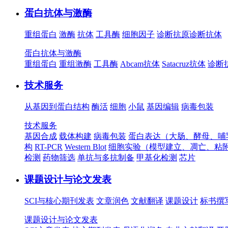
蛋白抗体与激酶
重组蛋白
激酶
抗体
工具酶
细胞因子
诊断抗原
诊断抗体
蛋白抗体与激酶
重组蛋白
重组激酶
工具酶
Abcam抗体
Satacruz抗体
诊断
技术服务
从基因到蛋白结构
酶活
细胞
小鼠
基因编辑
病毒包装
技术服务
基因合成
载体构建
病毒包装
蛋白表达（大肠、酵母、哺
构
RT-PCR
Western Blot
细胞实验（模型建立、凋亡、粘
检测
药物筛选
单抗与多抗制备
甲基化检测
芯片
课题设计与论文发表
SCI与核心期刊发表
文章润色
文献翻译
课题设计
标书撰
课题设计与论文发表