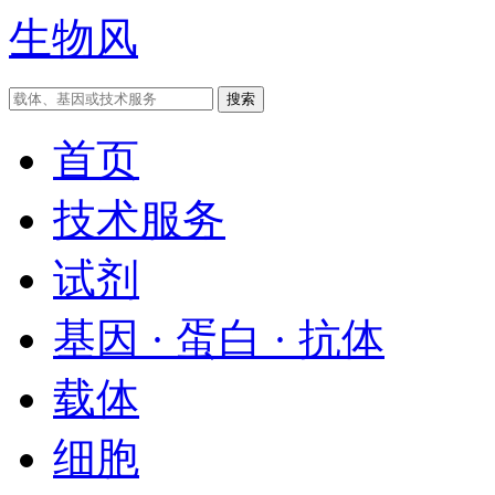
生物风
首页
技术服务
试剂
基因 · 蛋白 · 抗体
载体
细胞