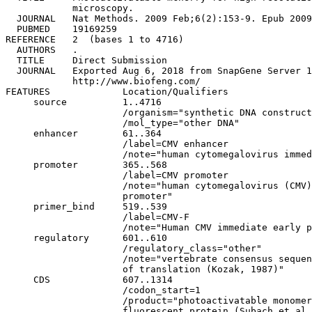
            microscopy.

  JOURNAL   Nat Methods. 2009 Feb;6(2):153-9. Epub 2009
  PUBMED    19169259

REFERENCE   2  (bases 1 to 4716)

  AUTHORS   .

  TITLE     Direct Submission

  JOURNAL   Exported Aug 6, 2018 from SnapGene Server 1
            http://www.biofeng.com/

FEATURES             Location/Qualifiers

     source          1..4716

                     /organism="synthetic DNA construct
                     /mol_type="other DNA"

     enhancer        61..364

                     /label=CMV enhancer

                     /note="human cytomegalovirus immed
     promoter        365..568

                     /label=CMV promoter

                     /note="human cytomegalovirus (CMV)
                     promoter"

     primer_bind     519..539

                     /label=CMV-F

                     /note="Human CMV immediate early p
     regulatory      601..610

                     /regulatory_class="other"

                     /note="vertebrate consensus sequen
                     of translation (Kozak, 1987)"

     CDS             607..1314

                     /codon_start=1

                     /product="photoactivatable monomer
                     fluorescent protein (Subach et al.