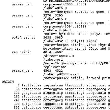
                     LATRDIAEELGGEWADRFLVLYGIAAPDSQRIAF
     primer_bind     complement(2666..2685)

                     /label=Neo-R

                     /note="Neomycin resistance gene, r
     primer_bind     3276..3295

                     /label=Neo-F

                     /note="Neomycin resistance gene, f
     primer_bind     complement(3594..3613)

                     /label=TK-pA-R

                     /note="Thymidine kinase polyA, rev
     polyA_signal    3638..3685

                     /label=HSV TK poly(A) signal

                     /note="herpes simplex virus thymid
                     polyadenylation signal (Cole and S
     rep_origin      4014..4602

                     /direction=RIGHT

                     /label=ori

                     /note="high-copy-number ColE1/pMB1
                     replication"

     primer_bind     4503..4522

                     /label=pBR322ori-F

                     /note="pBR322 origin, forward prim
ORIGIN

        1 tagttattaa tagtaatcaa ttacggggtc attagttcat a
       61 cgttacataa cttacggtaa atggcccgcc tggctgaccg c
      121 gacgtcaata atgacgtatg ttcccatagt aacgccaata g
      181 atgggtggag tatttacggt aaactgccca cttggcagta c
      241 aagtacgccc cctattgacg tcaatgacgg taaatggccc g
      301 catgacctta tgggactttc ctacttggca gtacatctac g
      361 catggtgatg cggttttggc agtacatcaa tgggcgtgga t