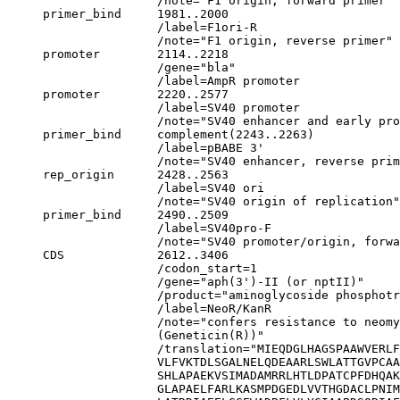
                     /note="F1 origin, forward primer"

     primer_bind     1981..2000

                     /label=F1ori-R

                     /note="F1 origin, reverse primer"

     promoter        2114..2218

                     /gene="bla"

                     /label=AmpR promoter

     promoter        2220..2577

                     /label=SV40 promoter

                     /note="SV40 enhancer and early pro
     primer_bind     complement(2243..2263)

                     /label=pBABE 3'

                     /note="SV40 enhancer, reverse prim
     rep_origin      2428..2563

                     /label=SV40 ori

                     /note="SV40 origin of replication"

     primer_bind     2490..2509

                     /label=SV40pro-F

                     /note="SV40 promoter/origin, forwa
     CDS             2612..3406

                     /codon_start=1

                     /gene="aph(3')-II (or nptII)"

                     /product="aminoglycoside phosphotr
                     /label=NeoR/KanR

                     /note="confers resistance to neom
                     (Geneticin(R))"

                     /translation="MIEQDGLHAGSPAAWVERLF
                     VLFVKTDLSGALNELQDEAARLSWLATTGVPCAA
                     SHLAPAEKVSIMADAMRRLHTLDPATCPFDHQAK
                     GLAPAELFARLKASMPDGEDLVVTHGDACLPNIM