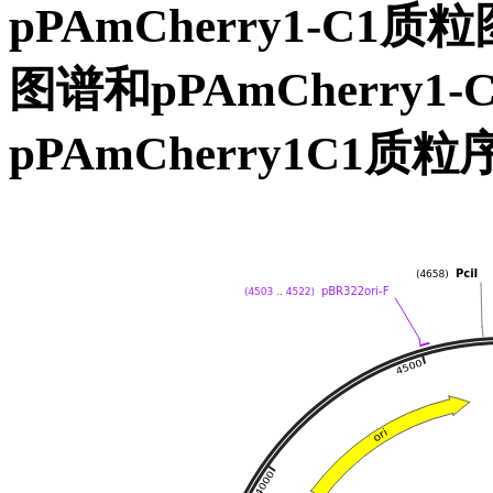
pPAmCherry1-C1质粒
图谱和pPAmCherry1
pPAmCherry1C1