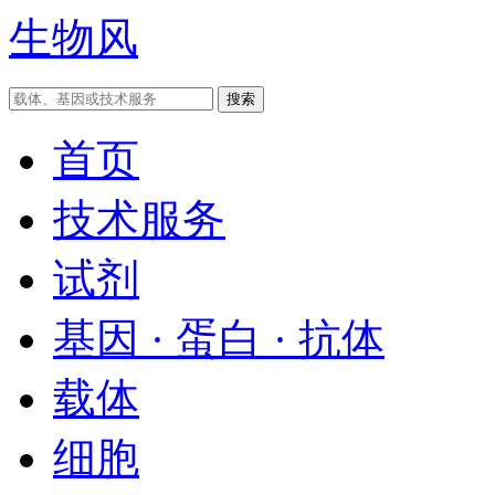
生物风
首页
技术服务
试剂
基因 · 蛋白 · 抗体
载体
细胞