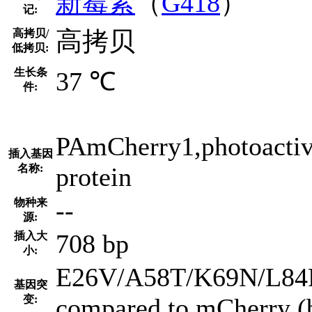
新霉素
（
G418
）
记:
高拷贝
高拷贝/
低拷贝:
生长条
37 ℃
件:
PAmCherry1,photoactiva
插入基因
名称:
protein
--
物种来
源:
708 bp
插入大
小:
E26V/A58T/K69N/L84
基因突
变:
compared to mCherry (b