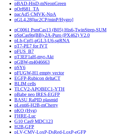
pBAD-HisD-mNeonGreen
pOrf681_TA
pacAd5 CMVK-NpA
pGL4.28[luc2CP/minP/Hygro]
pC0061 PsmCas13 (B05) His6-TwinStrep-SUM
pSpCas9n(BB)-2A-Puro (PX462) V2.0
pLb-Cpf1-pGL3-U6-sgRNA
pT7-PE7 for IVT
pFUS_B7
pT3EF1aH-myr-Akt
pGBW-m4046663
pSY6
pFUGW-H1 empty vector
EGFP-Rubicon deltaCT
BLIM cells
TLCV2-APOBEC1-YTH
pBabe neo IRES-EGFP
BASU RaPID plasmid
pLenti6-H2B-mCherry
pKO (Hyg)
FHRE-Luc
G10 Cas9 MDC123
H2B-GFP
pLV-CMV-LoxP-DsRed-LoxP-eGFP