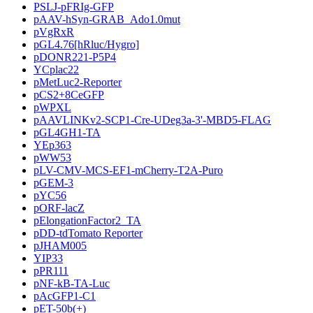
PSLJ-pFRIg-GFP
pAAV-hSyn-GRAB_Ado1.0mut
pVgRxR
pGL4.76[hRluc/Hygro]
pDONR221-P5P4
YCplac22
pMetLuc2-Reporter
pCS2+8CeGFP
pWPXL
pAAVLINKv2-SCP1-Cre-UDeg3a-3'-MBD5-FLAG
pGL4GH1-TA
YEp363
pWW53
pLV-CMV-MCS-EF1-mCherry-T2A-Puro
pGEM-3
pYC56
pORF-lacZ
pElongationFactor2_TA
pDD-tdTomato Reporter
pJHAM005
YIP33
pPR111
pNF-kB-TA-Luc
pAcGFP1-C1
pET-50b(+)