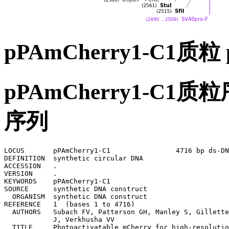
pPAmCherry1-C1质粒
pPAmCherry1-C1质粒
序列
LOCUS       pPAmCherry1-C1                4716 bp ds-DN
DEFINITION  synthetic circular DNA

ACCESSION   .

VERSION     .

KEYWORDS    pPAmCherry1-C1

SOURCE      synthetic DNA construct

  ORGANISM  synthetic DNA construct

REFERENCE   1  (bases 1 to 4716)

  AUTHORS   Subach FV, Patterson GH, Manley S, Gillette
            J, Verkhusha VV

  TITLE     Photoactivatable mCherry for high-resolutio