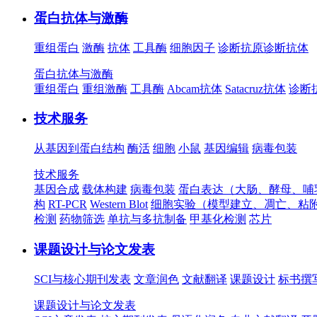
蛋白抗体与激酶
重组蛋白
激酶
抗体
工具酶
细胞因子
诊断抗原
诊断抗体
蛋白抗体与激酶
重组蛋白
重组激酶
工具酶
Abcam抗体
Satacruz抗体
诊断
技术服务
从基因到蛋白结构
酶活
细胞
小鼠
基因编辑
病毒包装
技术服务
基因合成
载体构建
病毒包装
蛋白表达（大肠、酵母、哺
构
RT-PCR
Western Blot
细胞实验（模型建立、凋亡、粘
检测
药物筛选
单抗与多抗制备
甲基化检测
芯片
课题设计与论文发表
SCI与核心期刊发表
文章润色
文献翻译
课题设计
标书撰
课题设计与论文发表