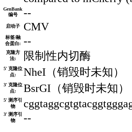
--
GenBank
编号
CMV
启动子
--
标签/融
合蛋白:
限制性内切酶
克隆方
法:
NheI（销毁时未知）
5' 克隆位
点:
BsrGI（销毁时未知）
3' 克隆位
点:
cggtaggcgtgtacggtggga
5' 测序引
物
--
3' 测序引
物