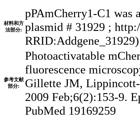
pPAmCherry1-C1 was a 
plasmid # 31929 ; http:
材料和方
法部分:
RRID:Addgene_31929)
Photoactivatable mCherr
fluorescence microscop
Gillette JM, Lippincot
参考文献
部分:
2009 Feb;6(2):153-9. E
PubMed 19169259