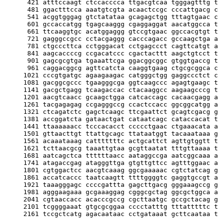
      421 atttccaagt ctccacccca ttgacgtcaa tgggagtttg t
      481 ggactttcca aaatgtcgta acaactccgc cccattgacg c
      541 acggtgggag gtctatataa gcagagctgg tttagtgaac c
      601 gccaccatgg tgagcaaggg cgaggaggat aacatggcca t
      661 ttcaaggtgc acatggaggg gtccgtgaac ggccacgtgt t
      721 gagggccgcc cctacgaggg cacccagacc gccaagctga a
      781 ctgcccttca cctgggacat cctgagccct cagttcatgt a
      841 aagcaccccg ccgacatccc cgactacttt aagctgtcct t
      901 gagcgcgtga tgaaattcga ggacggcggc gtggtgaccg t
      961 caggacggcg agttcatcta caaggtgaag ctgcgcggca c
     1021 cccgtgatgc agaagaagac catgggctgg gaggccctct c
     1081 gacggcgccc tgaagggcga ggtcaagccc agagtgaagc t
     1141 gacgctgagg tcaagaccac ctacaaggcc aagaagcccg t
     1201 aacgtcaacc gcaagctgga catcaccagc cacaacgagg a
     1261 tacgagagag ccgagggccg ccactccacc ggcggcatgg a
     1321 ctcagatctc gagctcaagc ttcgaattct gcagtcgacg g
     1381 accggatcta gataactgat cataatcagc cataccacat t
     1441 ttaaaaaacc tcccacacct ccccctgaac ctgaaacata a
     1501 gttaacttgt ttattgcagc ttataatggt tacaaataaa g
     1561 acaaataaag catttttttc actgcattct agttgtggtt t
     1621 tcttaacgcg taaattgtaa gcgttaatat tttgttaaaa t
     1681 aatcagctca ttttttaacc aataggccga aatcggcaaa a
     1741 atagaccgag atagggttga gtgttgttcc agtttggaac a
     1801 cgtggactcc aacgtcaaag ggcgaaaaac cgtctatcag g
     1861 accatcaccc taatcaagtt ttttggggtc gaggtgccgt a
     1921 taaagggagc ccccgattta gagcttgacg gggaaagccg g
     1981 agggaagaaa gcgaaaggag cgggcgctag ggcgctggca a
     2041 cgtaaccacc acacccgccg cgcttaatgc gccgctacag g
     2101 tcggggaaat gtgcgcggaa cccctatttg tttatttttc t
     2161 tccgctcatg agacaataac cctgataaat gcttcaataa t