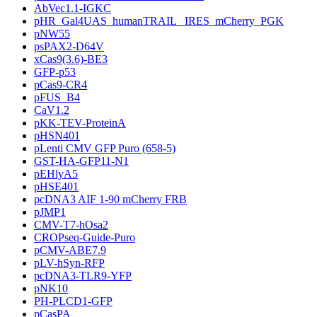
AbVec1.1-IGKC
pHR_Gal4UAS_humanTRAIL _IRES_mCherry_PGK
pNW55
psPAX2-D64V
xCas9(3.6)-BE3
GFP-p53
pCas9-CR4
pFUS_B4
CaV1.2
pKK-TEV-ProteinA
pHSN401
pLenti CMV GFP Puro (658-5)
GST-HA-GFP11-N1
pEHlyA5
pHSE401
pcDNA3 AIF 1-90 mCherry FRB
pJMP1
CMV-T7-hOsa2
CROPseq-Guide-Puro
pCMV-ABE7.9
pLV-hSyn-RFP
pcDNA3-TLR9-YFP
pNK10
PH-PLCD1-GFP
pCasPA