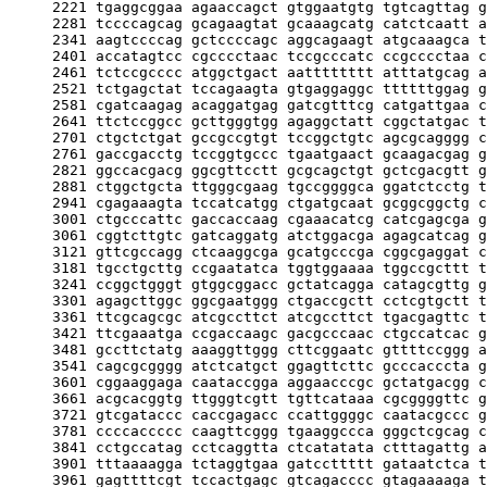
     2221 tgaggcggaa agaaccagct gtggaatgtg tgtcagttag g
     2281 tccccagcag gcagaagtat gcaaagcatg catctcaatt a
     2341 aagtccccag gctccccagc aggcagaagt atgcaaagca t
     2401 accatagtcc cgcccctaac tccgcccatc ccgcccctaa c
     2461 tctccgcccc atggctgact aatttttttt atttatgcag a
     2521 tctgagctat tccagaagta gtgaggaggc ttttttggag g
     2581 cgatcaagag acaggatgag gatcgtttcg catgattgaa c
     2641 ttctccggcc gcttgggtgg agaggctatt cggctatgac t
     2701 ctgctctgat gccgccgtgt tccggctgtc agcgcagggg c
     2761 gaccgacctg tccggtgccc tgaatgaact gcaagacgag g
     2821 ggccacgacg ggcgttcctt gcgcagctgt gctcgacgtt g
     2881 ctggctgcta ttgggcgaag tgccggggca ggatctcctg t
     2941 cgagaaagta tccatcatgg ctgatgcaat gcggcggctg c
     3001 ctgcccattc gaccaccaag cgaaacatcg catcgagcga g
     3061 cggtcttgtc gatcaggatg atctggacga agagcatcag g
     3121 gttcgccagg ctcaaggcga gcatgcccga cggcgaggat c
     3181 tgcctgcttg ccgaatatca tggtggaaaa tggccgcttt t
     3241 ccggctgggt gtggcggacc gctatcagga catagcgttg g
     3301 agagcttggc ggcgaatggg ctgaccgctt cctcgtgctt t
     3361 ttcgcagcgc atcgccttct atcgccttct tgacgagttc t
     3421 ttcgaaatga ccgaccaagc gacgcccaac ctgccatcac g
     3481 gccttctatg aaaggttggg cttcggaatc gttttccggg a
     3541 cagcgcgggg atctcatgct ggagttcttc gcccacccta g
     3601 cggaaggaga caataccgga aggaacccgc gctatgacgg c
     3661 acgcacggtg ttgggtcgtt tgttcataaa cgcggggttc g
     3721 gtcgataccc caccgagacc ccattggggc caatacgccc g
     3781 ccccaccccc caagttcggg tgaaggccca gggctcgcag c
     3841 cctgccatag cctcaggtta ctcatatata ctttagattg a
     3901 tttaaaagga tctaggtgaa gatccttttt gataatctca t
     3961 gagttttcgt tccactgagc gtcagacccc gtagaaaaga t