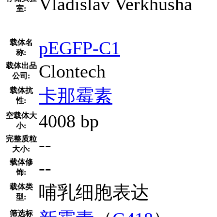
Vladislav Verkhusha
室:
pEGFP-C1
载体名
称:
Clontech
载体出品
公司:
卡那霉素
载体抗
性:
4008 bp
空载体大
小:
--
完整质粒
大小:
--
载体修
饰:
哺乳细胞表达
载体类
型:
筛选标