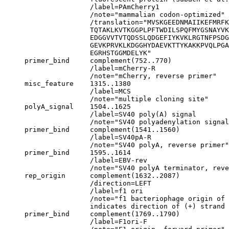
                     /label=PAmCherry1

                     /note="mammalian codon-optimized"

                     /translation="MVSKGEEDNMAIIKEFMRFK
                     TQTAKLKVTKGGPLPFTWDILSPQFMYGSNAYVK
                     EDGGVVTVTQDSSLQDGEFIYKVKLRGTNFPSDG
                     GEVKPRVKLKDGGHYDAEVKTTYKAKKPVQLPGA
                     EGRHSTGGMDELYK"

     primer_bind     complement(752..770)

                     /label=mCherry-R

                     /note="mCherry, reverse primer"

     misc_feature    1315..1380

                     /label=MCS

                     /note="multiple cloning site"

     polyA_signal    1504..1625

                     /label=SV40 poly(A) signal

                     /note="SV40 polyadenylation signal
     primer_bind     complement(1541..1560)

                     /label=SV40pA-R

                     /note="SV40 polyA, reverse primer"

     primer_bind     1595..1614

                     /label=EBV-rev

                     /note="SV40 polyA terminator, reve
     rep_origin      complement(1632..2087)

                     /direction=LEFT

                     /label=f1 ori

                     /note="f1 bacteriophage origin of 
                     indicates direction of (+) strand 
     primer_bind     complement(1769..1790)

                     /label=F1ori-F
