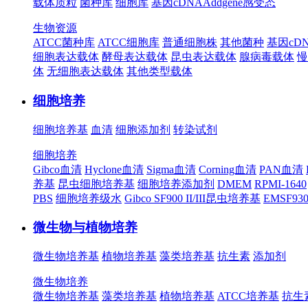
载体质粒
菌种库
细胞库
基因cDNA
Addgene
感受态
生物资源
ATCC菌种库
ATCC细胞库
普通细胞株
其他菌种
基因cD
细胞表达载体
酵母表达载体
昆虫表达载体
腺病毒载体
慢
体
无细胞表达载体
其他类型载体
细胞培养
细胞培养基
血清
细胞添加剂
转染试剂
细胞培养
Gibco血清
Hyclone血清
Sigma血清
Corning血清
PAN血清
养基
昆虫细胞培养基
细胞培养添加剂
DMEM
RPMI-1640
PBS
细胞培养级水
Gibco SF900 II/III昆虫培养基
EMSF9
微生物与植物培养
微生物培养基
植物培养基
藻类培养基
抗生素
添加剂
微生物培养
微生物培养基
藻类培养基
植物培养基
ATCC培养基
抗生