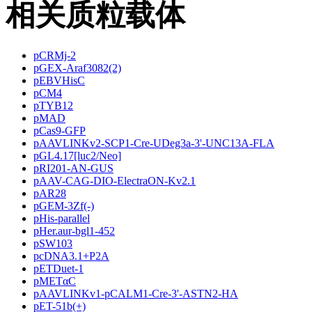
相关质粒载体
pCRMj-2
pGEX-Araf3082(2)
pEBVHisC
pCM4
pTYB12
pMAD
pCas9-GFP
pAAVLINKv2-SCP1-Cre-UDeg3a-3'-UNC13A-FLA
pGL4.17[luc2/Neo]
pRI201-AN-GUS
pAAV-CAG-DIO-ElectraON-Kv2.1
pAR28
pGEM-3Zf(-)
pHis-parallel
pHer.aur-bgl1-452
pSW103
pcDNA3.1+P2A
pETDuet-1
pMETαC
pAAVLINKv1-pCALM1-Cre-3'-ASTN2-HA
pET-51b(+)