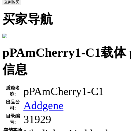
立刻购买
买家导航
pPAmCherry1-C1载体
信息
pPAmCherry1-C1
质粒名
称:
Addgene
出品公
司:
31929
目录编
号:
存储实验