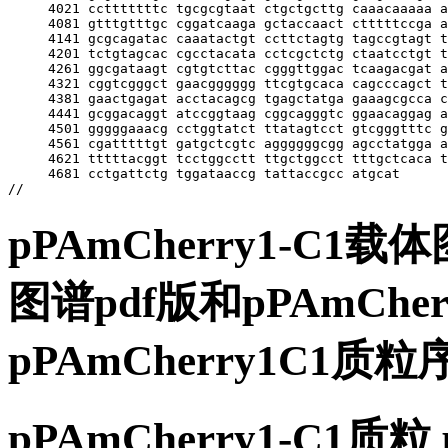
     4021 cctttttttc tgcgcgtaat ctgctgcttg caaacaaaaa a
     4081 gtttgtttgc cggatcaaga gctaccaact ctttttccga a
     4141 gcgcagatac caaatactgt ccttctagtg tagccgtagt t
     4201 tctgtagcac cgcctacata cctcgctctg ctaatcctgt t
     4261 ggcgataagt cgtgtcttac cgggttggac tcaagacgat a
     4321 cggtcgggct gaacgggggg ttcgtgcaca cagcccagct t
     4381 gaactgagat acctacagcg tgagctatga gaaagcgcca c
     4441 gcggacaggt atccggtaag cggcagggtc ggaacaggag a
     4501 gggggaaacg cctggtatct ttatagtcct gtcgggtttc g
     4561 cgatttttgt gatgctcgtc aggggggcgg agcctatgga a
     4621 tttttacggt tcctggcctt ttgctggcct tttgctcaca t
     4681 cctgattctg tggataaccg tattaccgcc atgcat

pPAmCherry1-C1载体
图谱pdf版和pPAmChe
pPAmCherry1C1
pPAmCherry1-C1质粒