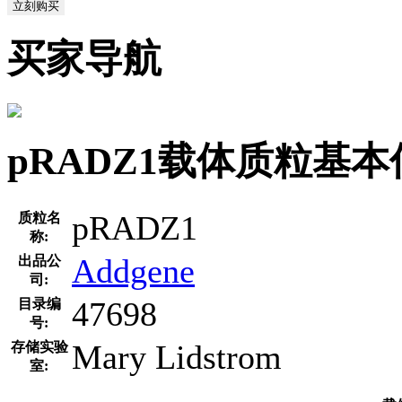
立刻购买
买家导航
pRADZ1载体质粒基本
pRADZ1
质粒名
称:
Addgene
出品公
司:
47698
目录编
号:
Mary Lidstrom
存储实验
室: