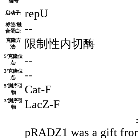
编号
repU
启动子:
--
标签/融
合蛋白:
限制性内切酶
克隆方
法:
--
5’克隆位
点:
--
3’克隆位
点:
Cat-F
5’测序引
物
LacZ-F
3’测序引
物
pRADZ1 was a gift fr