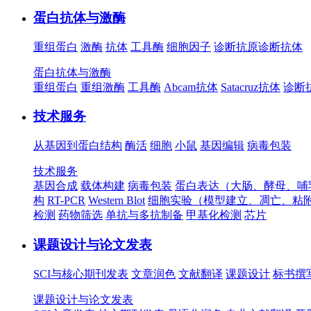
蛋白抗体与激酶
重组蛋白
激酶
抗体
工具酶
细胞因子
诊断抗原
诊断抗体
蛋白抗体与激酶
重组蛋白
重组激酶
工具酶
Abcam抗体
Satacruz抗体
诊断
技术服务
从基因到蛋白结构
酶活
细胞
小鼠
基因编辑
病毒包装
技术服务
基因合成
载体构建
病毒包装
蛋白表达（大肠、酵母、哺
构
RT-PCR
Western Blot
细胞实验（模型建立、凋亡、粘
检测
药物筛选
单抗与多抗制备
甲基化检测
芯片
课题设计与论文发表
SCI与核心期刊发表
文章润色
文献翻译
课题设计
标书撰
课题设计与论文发表