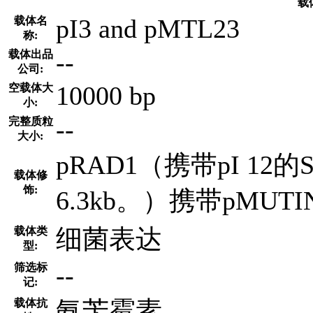
载
pI3 and pMTL23
载体名
称:
--
载体出品
公司:
10000 bp
空载体大
小:
--
完整质粒
大小:
pRAD1（携带pI 12的S
载体修
饰:
6.3kb。）携带pMUTIN
细菌表达
载体类
型:
--
筛选标
记:
氨苄霉素
载体抗