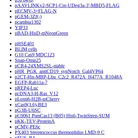
pAAVLINKv2-SCP1-Cre-UDeg3a-3'-MBD5-FLAG
pECMV-3×FLAG-N
pGEM-3Zf(-)
pcambia1302
YIP33
pBAD-HisD-mNeonGreen
pHSE401
BLIM cells
G10 Cas9 MDC123
Snap-Omp25
pCR4-24XMS2SL-stable
pHR_PGK_antiCD19_synNotch_Gal4VP64
p2CT-His-MBP-Lbu_C2c2_R472A_H477A_R1048A
EGFP-Rab11a-7
pREP4-Luc
pcDNA3-H-Ras_V12
pLenti6-H2B-mCherry
xCas9(3.6)-BE3
pG3B-U6SC
pC0061 PsmCas13 (B05) His6-TwinStrep-SUM
pKK-TEV-ProteinA
pCMV-PE6c
PX403 Streptococcus thermophilus LMD-9 C
pFUS_B4