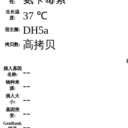
性:
生长温
37 ℃
度:
DH5a
宿主菌:
高拷贝
拷贝数:
--
插入基因
名称:
--
物种来
源:
--
插入大
小:
--
基因突
变:
--
GenBank