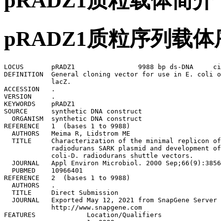
pRADZ1质粒载体简介
pRADZ1质粒序列载体
LOCUS       pRADZ1                9988 bp ds-DNA     circular SYN 12-MAY-2021
DEFINITION  General cloning vector for use in E. coli or D. radiodurans with 
            lacZ.
ACCESSION   .
VERSION     .
KEYWORDS    pRADZ1
SOURCE      synthetic DNA construct
  ORGANISM  synthetic DNA construct
REFERENCE   1  (bases 1 to 9988)
  AUTHORS   Meima R, Lidstrom ME
  TITLE     Characterization of the minimal replicon of a cryptic Deinococcus 
            radiodurans SARK plasmid and development of versatile Escherichia 
            coli-D. radiodurans shuttle vectors.
  JOURNAL   Appl Environ Microbiol. 2000 Sep;66(9):3856-67.
  PUBMED    10966401
REFERENCE   2  (bases 1 to 9988)
  AUTHORS   .
  TITLE     Direct Submission
  JOURNAL   Exported May 12, 2021 from SnapGene Server 1.1.58
            http://www.snapgene.com
FEATURES             Location/Qualifiers
     source          1..9988
                     /organism="synthetic DNA construct"
                     /mol_type="other DNA"
     promoter        27..131
                     /gene="bla"
                     /label=AmpR promoter
     CDS             132..992
                     /codon_start=1
                     /gene="bla"
                     /product="beta-lactamase"
                     /label=AmpR
                     /note="confers resistance to ampicillin, carbenicillin, and
                     related antibiotics"
                     /translation="MSIQHFRVALIPFFAAFCLPVFAHPETLVKVKDAEDQLGARVGYI
                     ELDLNSGKILESFRPEERFPMMSTFKVLLCGAVLSRIDAGQEQLGRRIHYSQNDLVEYS
                     PVTEKHLTDGMTVRELCSAAITMSDNTAANLLLTTIGGPKELTAFLHNMGDHVTRLDRW
                     EPELNEAIPNDERDTTMPVAMATTLRKLLTGELLTLASRQQLIDWMEADKVAGPLLRSA
                     LPAGWFIADKSGAGERGSRGIIAALGPDGKPSRIVVIYTTGSQATMDERNRQIAEIGAS
                     LIKHW"
     primer_bind     complement(350..369)
                     /label=Amp-R
                     /note="Ampicillin resistance gene, reverse primer"
     rep_origin      1163..1751
                     /direction=RIGHT
                     /label=ori
                     /note="high-copy-number ColE1/pMB1/pBR322/pUC origin of 
                     replication"
     primer_bind     1652..1671
                     /label=pBR322ori-F
                     /note="pBR322 origin, forward primer"
     primer_bind     1905..1922
                     /label=L4440
                     /note="L4440 vector, forward primer"
     protein_bind    2039..2060
                     /label=CAP binding site
                     /bound_moiety="E. coli catabolite activator protein"
                     /note="CAP binding activates transcription in the presence 
                     of cAMP."
     promoter        2075..2105
                     /label=lac promoter
                     /note="promoter for the E. coli lac operon"
     primer_bind     2117..2139
                     /label=M13/pUC Reverse
                     /note="In lacZ gene"
     primer_bind     2136..2152
                     /label=M13 rev
                     /note="common sequencing primer, one of multiple similar 
                     variants"
     primer_bind     2136..2152
                     /label=M13 Reverse
                     /note="In lacZ gene. Also called M13-rev"
     CDS             9144..9803
                     /codon_start=1
                     /gene="cat"
                     /product="chloramphenicol acetyltransferase"
                     /label=CmR
                     /note="confers resistance to chloramphenicol"
                     /translation="MEKKITGYTTVDISQSHRKEHFEAFQSVAQCTYNQTVQLDITAFL
                     KTVKKNKHKFYPAFIHILARLMNAHPEFRMAMKDGELVIWDSVHPCYTVFHEQTETFSS
                     LWSEYHDDFRQFLHIYSQDVACYGENLAYFPKGFIENMFFVSANPWVSFTSFDLNVANM
                     DNFFAPVFTMGKYYTQGDKVLMPLAIQVHHAVCDGFHVGRMLNELQQYCDEWQGGA"
     primer_bind     complement(9210..9229)
                     /label=CAT-R
                     /note="Chloramphenicol resistance gene, reverse primer"
ORIGIN
        1 caggtggcac ttttcgggga aatgtgcgcg gaacccctat ttgtttattt ttctaaatac
       61 attcaaatat gtatccgctc atgagacaat aaccctgata aatgcttcaa taatattgaa
      121 aaaggaagag tatgagtatt caacatttcc gtgtcgccct tattcccttt tttgcggcat
      181 tttgccttcc tgtttttgct cacccagaaa cgctggtgaa agtaaaagat gctgaagatc
      241 agttgggtgc acgagtgggt tacatcgaac tggatctcaa cagcggtaag atccttgaga
      301 gttttcgccc cgaagaacgt tttccaatga tgagcacttt taaagttctg ctatgtggcg
      361 cggtattatc ccgtattgac gccgggcaag agcaactcgg tcgccgcata cactattctc
      421 agaatgactt ggttgagtac tcaccagtca cagaaaagca tcttacggat ggcatgacag
      481 taagagaatt atgcagtgct gccataacca tgagtgataa cactgcggcc aacttacttc
      541 tgacaacgat cggaggaccg aaggagctaa ccgctttttt gcacaacatg ggggatcatg
      601 taactcgcct tgatcgttgg gaaccggagc tgaatgaagc cataccaaac gacgagcgtg
      661 acaccacgat gcctgtagca atggcaacaa cgttgcgcaa actattaact ggcgaactac
      721 ttactctagc ttcccggcaa caattaatag actggatgga ggcggataaa gttgcaggac
      781 cacttctgcg ctcggccctt ccggctggct ggtttattgc tgataaatct ggagccggtg
      841 agcgtgggtc tcgcggtatc attgcagcac tggggccaga tggtaagccc tcccgtatcg
      901 tagttatcta cacgacgggg agtcaggcaa ctatggatga acgaaataga cagatcgctg
      961 agataggtgc ctcactgatt aagcattggt aactgtcaga ccaagtttac tcatatatac
     1021 tttagattga tttaaaactt catttttaat ttaaaaggat ctaggtgaag atcctttttg
     1081 ataatctcat gaccaaaatc ccttaacgtg agttttcgtt ccactgagcg tcagaccccg
     1141 tagaaaagat caaaggatct tcttgagatc ctttttttct gcgcgtaatc tgctgcttgc
     1201 aaacaaaaaa accaccgcta ccagcggtgg tttgtttgcc ggatcaagag ctaccaactc
     1261 tttttccgaa ggtaactggc ttcagcagag cgcagatacc aaatactgtc cttctagtgt
     1321 agccgtagtt aggccaccac ttcaagaact ctgtagcacc gcctacatac ctcgctctgc
     1381 taatcctgtt accagtggct gctgccagtg gcgataagtc gtgtcttacc gggttggact
     1441 caagacgata gttaccggat aaggcgcagc ggtcgggctg aacggggggt tcgtgcacac
     1501 agcccagctt ggagcgaacg acctacaccg aactgagata cctacagcgt gagctatgag
     1561 aaagcgccac gcttcccgaa gggagaaagg cggacaggta tccggtaagc ggcagggtcg
     1621 gaacaggaga gcgcacgagg gagcttccag ggggaaacgc ctggtatctt tatagtcctg
     1681 tcgggtttcg ccacctctga cttgagcgtc gatttttgtg atgctcgtca ggggggcgga
     1741 gcctatggaa aaacgccagc aacgcggcct ttttacggtt cctggccttt tgctggcctt
     1801 ttgctcacat gttctttcct gcgttatccc ctgattctgt ggataaccgt attaccgcct
     1861 ttgagtgagc tgataccgct cgccgcagcc gaacgaccga gcgcagcgag tcagtgagcg
     1921 aggaagcgga agagcgccca atacgcaaac cgcctctccc cgcgcgttgg ccgattcatt
     1981 aatgcagctg gcacgacagg tttcccgact ggaaagcggg cagtgagcgc aacgcaatta
     2041 atgtgagtta gctcactcat taggcacccc aggctttaca ctttatgctt ccggctcgta
     2101 tgttgtgtgg aattggagcg gataacaatt tcacacagga aacagctatg accatgatta
     2161 cgccaagctc gcgaggcctc gagatctata gggaaaaggt ggtgaactac tgtggaagtt
     2221 actgacgtaa gattacgggt cgaccgggaa aaccctggcg ttacccaact taatcgcctt
     2281 gcagcacatc cccctttcgc cagctggcgt aatagcgaag aggcccgcac cgatcgccct
     2341 tcccaacagt tgcgcagcct gaatggcgaa tggcgctttg cctggtttcc ggcaccagaa
     2401 gcggtgccgg aaagctggct ggagtgcgat cttcctgagg ccgatactgt cgtcgtc