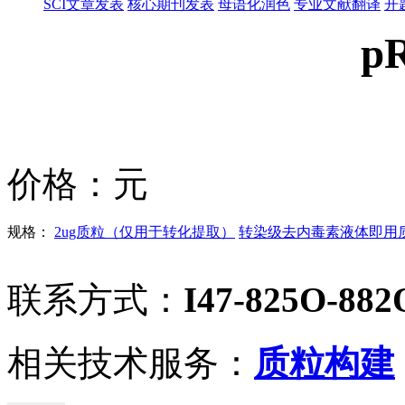
SCI文章发表
核心期刊发表
母语化润色
专业文献翻译
开
p
价格：
元
规格：
2ug质粒（仅用于转化提取）
转染级去内毒素液体即用质粒
联系方式：
I47-825O-882
相关技术服务：
质粒构建