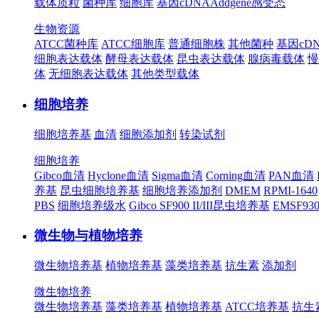
载体质粒
菌种库
细胞库
基因cDNA
Addgene
感受态
生物资源
ATCC菌种库
ATCC细胞库
普通细胞株
其他菌种
基因cD
细胞表达载体
酵母表达载体
昆虫表达载体
腺病毒载体
慢
体
无细胞表达载体
其他类型载体
细胞培养
细胞培养基
血清
细胞添加剂
转染试剂
细胞培养
Gibco血清
Hyclone血清
Sigma血清
Corning血清
PAN血清
养基
昆虫细胞培养基
细胞培养添加剂
DMEM
RPMI-1640
PBS
细胞培养级水
Gibco SF900 II/III昆虫培养基
EMSF9
微生物与植物培养
微生物培养基
植物培养基
藻类培养基
抗生素
添加剂
微生物培养
微生物培养基
藻类培养基
植物培养基
ATCC培养基
抗生