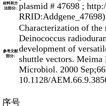
plasmid # 47698 ; http:
材料和方
法部分:
RRID:Addgene_47698)
Characterization of the
Deinococcus radiodura
development of versatil
参考文献
部分:
shuttle vectors. Meima
Microbiol. 2000 Sep;66
10.1128/AEM.66.9.385
序号