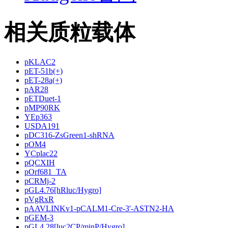
相关质粒载体
pKLAC2
pET-51b(+)
pET-28a(+)
pAR28
pETDuet-1
pMP90RK
YEp363
USDA191
pDC316-ZsGreen1-shRNA
pOM4
YCplac22
pQCXIH
pOrf681_TA
pCRMj-2
pGL4.76[hRluc/Hygro]
pVgRxR
pAAVLINKv1-pCALM1-Cre-3'-ASTN2-HA
pGEM-3
pGL4.28[luc2CP/minP/Hygro]