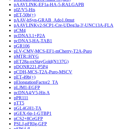
pAAVLINK-EF1a-HA-5-RALGAPB
pIZ/V5-His
pET-50b(+)
pAAV-hSyn-GRAB_Ado1.0mut
pAAVLINKv2-SCP1-Cre-UDeg3a-3'-UNC13A-FLA
pCM4
pcDNA3.1+P2A
pcDNA3-HA-TAB1
pGR106
pLV-CMV-MCS-EF1-mCherry-T2A-Puro
pMTR::HYG
pET28a-oxStayGold(N137G)
pDONR221-P5P4
pCDH-MCS-T2A-Puro-MSCV
pET-49b(+)
pElongationFactor2_TA
pLJM1-EGFP
pcDNA4/V5-His A
pPR111
pTT5
pGL4GH1-TA
pGEX-6p-1-GTBP1
pCS2+8CeGFP
PSLJ-pFRIg-GFP
pSP64-fl-