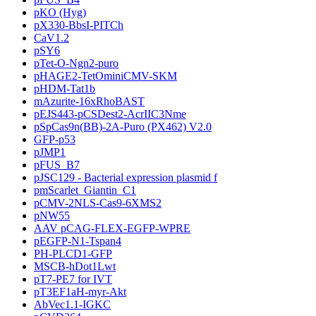
pKO (Hyg)
pX330-BbsI-PITCh
CaV1.2
pSY6
pTet-O-Ngn2-puro
pHAGE2-TetOminiCMV-SKM
pHDM-Tat1b
mAzurite-16xRhoBAST
pEJS443-pCSDest2-AcrIIC3Nme
pSpCas9n(BB)-2A-Puro (PX462) V2.0
GFP-p53
pJMP1
pFUS_B7
pJSC129 - Bacterial expression plasmid f
pmScarlet_Giantin_C1
pCMV-2NLS-Cas9-6XMS2
pNW55
AAV pCAG-FLEX-EGFP-WPRE
pEGFP-N1-Tspan4
PH-PLCD1-GFP
MSCB-hDot1Lwt
pT7-PE7 for IVT
pT3EF1aH-myr-Akt
AbVec1.1-IGKC