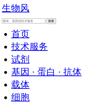
生物风
首页
技术服务
试剂
基因 · 蛋白 · 抗体
载体
细胞