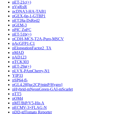
pET-21c(+)
pVgRxR
pcDNA3-HA-TAB1
pGEX-6p-1-GTBP1
pET28a-DsRed2
pGEM-3
pPIC ZαFC
pET-51b(+)
pCDH-MCS-T2A-Puro-MSCV
pAcGFP1-C1
pElongationFactor2_TA
pMAD
pAD123
pTCK303
pET-29a(+)
pLVX-PAmCherry-N1
YIP33
pSP64-fl-
pGL4.28[luc2CP/minP/Hygro]
pHybrid-mNeonGreen-GAI-mScarlet
pTT5
pOM4
pMT/BiP/V5-His A
pECMV-3×FLAG-N
pDD-tdTomato Reporter