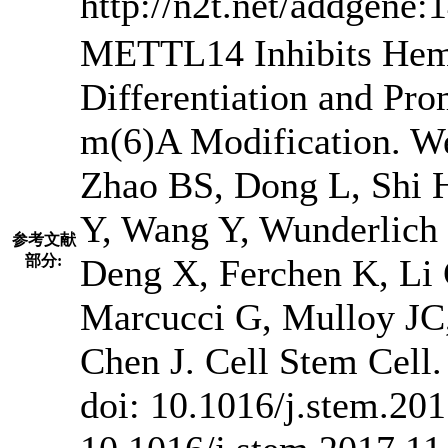
http://n2t.net/addgen
METTL14 Inhibits Hema
Differentiation and P
m(6)A Modification. W
Zhao BS, Dong L, Shi H
Y, Wang Y, Wunderlich
参考文献
部分:
Deng X, Ferchen K, Li 
Marcucci G, Mulloy JC,
Chen J. Cell Stem Cell.
doi: 10.1016/j.stem.20