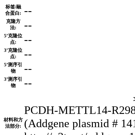
--
标签/融
合蛋白:
--
克隆方
法:
--
5’克隆位
点:
--
3’克隆位
点:
--
5’测序引
物
--
3’测序引
物
PCDH-METTL14-R298P w
(Addgene plasmid # 14
材料和方
法部分: