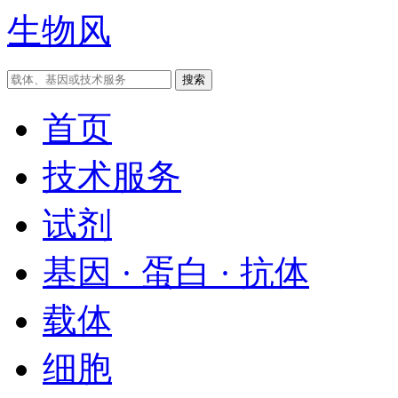
生物风
首页
技术服务
试剂
基因 · 蛋白 · 抗体
载体
细胞