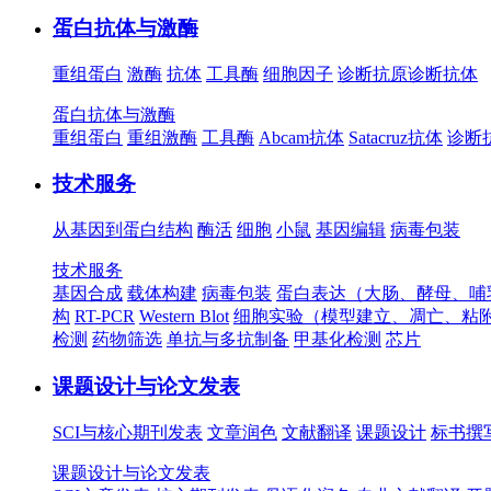
蛋白抗体与激酶
重组蛋白
激酶
抗体
工具酶
细胞因子
诊断抗原
诊断抗体
蛋白抗体与激酶
重组蛋白
重组激酶
工具酶
Abcam抗体
Satacruz抗体
诊断
技术服务
从基因到蛋白结构
酶活
细胞
小鼠
基因编辑
病毒包装
技术服务
基因合成
载体构建
病毒包装
蛋白表达（大肠、酵母、哺
构
RT-PCR
Western Blot
细胞实验（模型建立、凋亡、粘
检测
药物筛选
单抗与多抗制备
甲基化检测
芯片
课题设计与论文发表
SCI与核心期刊发表
文章润色
文献翻译
课题设计
标书撰
课题设计与论文发表