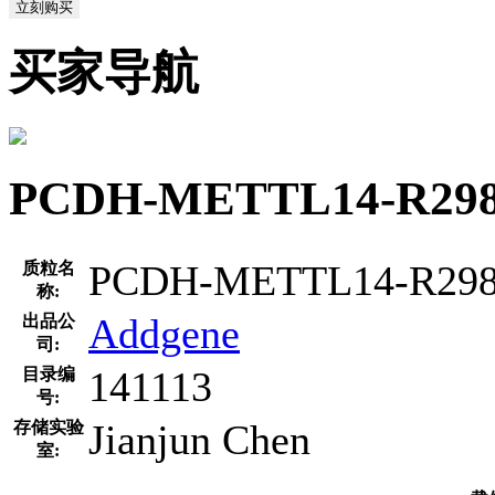
立刻购买
买家导航
PCDH-METTL14-R
PCDH-METTL14-R29
质粒名
称:
Addgene
出品公
司:
141113
目录编
号:
Jianjun Chen
存储实验
室: