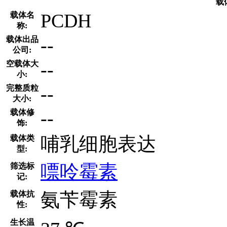
载
PCDH
载体名
称:
--
载体出品
公司:
--
空载体大
小:
--
完整质粒
大小:
--
载体修
饰:
哺乳细胞表达
载体类
型:
嘌呤霉素
筛选标
记:
氨苄霉素
载体抗
性:
生长温