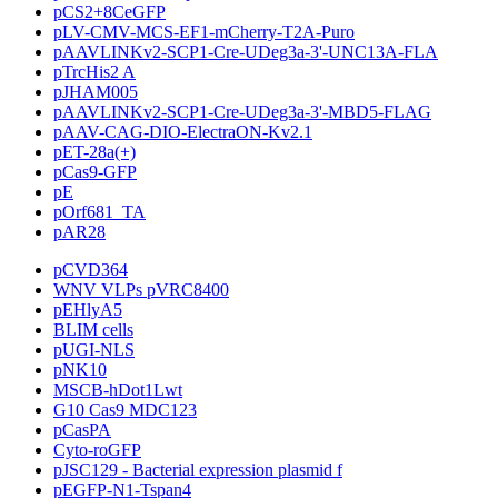
pCS2+8CeGFP
pLV-CMV-MCS-EF1-mCherry-T2A-Puro
pAAVLINKv2-SCP1-Cre-UDeg3a-3'-UNC13A-FLA
pTrcHis2 A
pJHAM005
pAAVLINKv2-SCP1-Cre-UDeg3a-3'-MBD5-FLAG
pAAV-CAG-DIO-ElectraON-Kv2.1
pET-28a(+)
pCas9-GFP
pE
pOrf681_TA
pAR28
pCVD364
WNV VLPs pVRC8400
pEHlyA5
BLIM cells
pUGI-NLS
pNK10
MSCB-hDot1Lwt
G10 Cas9 MDC123
pCasPA
Cyto-roGFP
pJSC129 - Bacterial expression plasmid f
pEGFP-N1-Tspan4