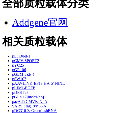
全部质粒载体分类
Addgene官网
相关质粒载体
pETDuet-1
pCMV-SPORT2
pYC25
pGR106
pGEM-3Zf(-)
pSW103
pAAVLINK-EF1a-HA-5'-NINL
pLJM1-EGFP
pDEST27
pGL4.17[luc2/Neo]
pacAd5 CMVK-NpA
SARS Frag. 8/yT&A
pDC316-ZsGreen1-shRNA