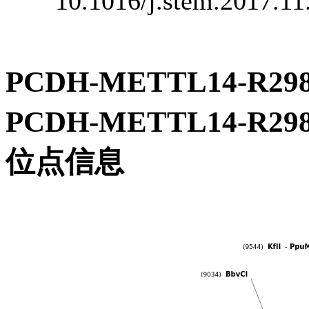
10.1016/j.stem.2017.1
PCDH-METTL14-
PCDH-METTL14-
位点信息