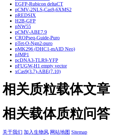
EGFP-Rubicon deltaCT
pCMV-2NLS-Cas9-6XMS2
pREDSIX
H2B-GFP
pNW55
pCMV-ABE7.9
CROPseq-Guide-Puro
pTet-O-Ngn2-puro
pMK296 (DHC1-mAID Neo)
pJMP1
pcDNA3-TLR9-YFP
pFUGW-H1 empty vector
xCas9(3.7)-ABE(7.10)
相关质粒载体文章
相关载体质粒问答
关于我们
加入生物风
网站地图
Sitemap