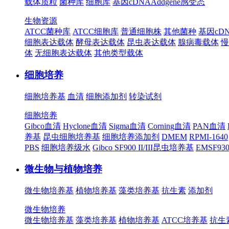
载体质粒
菌种库
细胞库
基因cDNA
Addgene
感受态
生物资源
ATCC菌种库
ATCC细胞库
普通细胞株
其他菌种
基因cD
细胞表达载体
酵母表达载体
昆虫表达载体
腺病毒载体
慢
体
无细胞表达载体
其他类型载体
细胞培养
细胞培养基
血清
细胞添加剂
转染试剂
细胞培养
Gibco血清
Hyclone血清
Sigma血清
Corning血清
PAN血清
养基
昆虫细胞培养基
细胞培养添加剂
DMEM
RPMI-1640
PBS
细胞培养级水
Gibco SF900 II/III昆虫培养基
EMSF9
微生物与植物培养
微生物培养基
植物培养基
藻类培养基
抗生素
添加剂
微生物培养
微生物培养基
藻类培养基
植物培养基
ATCC培养基
抗生