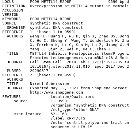
LOCUS       PCDH-METTL14-R298P                9590 bp ds-DNA     circular SYN 12-MAY-2021
DEFINITION  Overexpression of METTL14 mutant in mammalian cells..
ACCESSION   .
VERSION     .
KEYWORDS    PCDH-METTL14-R298P
SOURCE      synthetic DNA construct
  ORGANISM  synthetic DNA construct
REFERENCE   1  (bases 1 to 9590)
  AUTHORS   Weng H, Huang H, Wu H, Qin X, Zhao BS, Dong L, Shi H, Skibbe J, Shen
            C, Hu C, Sheng Y, Wang Y, Wunderlich M, Zhang B, Dore LC, Su R, Deng
            X, Ferchen K, Li C, Sun M, Lu Z, Jiang X, Marcucci G, Mulloy JC, 
            Yang J, Qian Z, Wei M, He C, Chen J
  TITLE     METTL14 Inhibits Hematopoietic Stem/Progenitor Differentiation and 
            Promotes Leukemogenesis via mRNA m(6)A Modification.
  JOURNAL   Cell Stem Cell. 2018 Feb 1;22(2):191-205.e9. doi: 
            10.1016/j.stem.2017.11.016. Epub 2017 Dec 28.
  PUBMED    29290617
REFERENCE   2  (bases 1 to 9590)
  AUTHORS   .
  TITLE     Direct Submission
  JOURNAL   Exported May 12, 2021 from SnapGene Server 1.1.58
            http://www.snapgene.com
FEATURES             Location/Qualifiers
     source          1..9590
                     /organism="synthetic DNA construct"
                     /mol_type="other DNA"
     misc_feature    52..168
                     /label=cPPT/CTS
                     /note="central polypurine tract and central termination 
                     sequence of HIV-1"
     promoter        258..461
                     /label=CMV promoter
                     /note="human cytomegalovirus (CMV) immediate early 
                     promoter"
     primer_bind     412..432
                     /label=CMV-F
                     /note="Human CMV immediate early promoter, forward primer"
     primer_bind     458..482
                     /label=LNCX
                     /note="Human CMV promoter, forward primer"
     CDS             541..567
                     /codon_start=1
                     /product="HA (human influenza hemagglutinin) epitope tag"
                     /label=HA
                     /translation="YPYDVPDYA"
     promoter        1977..2188
                     /label=EF-1-alpha core promoter
                     /note="core promoter for human elongation factor 
                     EF-1-alpha"
     LTR             2201..2469
                     /label=5' LTR (truncated)
                     /note="truncated 5' long terminal repeat (LTR) from human 
                     T-cell leukemia virus (HTLV) type 1"
     regulatory      2498..2507
                     /regulatory_class="other"
                     /note="vertebrate consensus sequence for strong initiation 
                     of translation (Kozak, 1987)"
     CDS             2528..3190
                     /codon_start=1
                     /product="green fluorescent protein 2 from Pontellina 
                     plumata, also known as ppluGFP2 (Shagin et al., 2004)"
                     /label=CopGFP
                     /translation="PAMEIECRITGTLNGVEFELVGGGEGTPKQGRMTNKMKSTKGALT
                     FSPYLLSHVMGYGFYHFGTYPSGYENPFLHAINNGGYTNTRIEKYEDGGVLHVSFSYRY
                     EAGRVIGDFKVVGTGFPEDSVIFTDKIIRSNATVEHLHPMGDNVLVGSFARTFSLRDGG
                     YYSFVVDSHMHFKSAIHPSILQNGGPMFAFRRVEELHSNTELGIVEYQHAFKTPIAFA"
     CDS             3260..3313
                     /codon_start=1
                     /product="2A peptide from Thosea asigna virus capsid 
                     protein"
                     /label=T2A
                     /note="Eukaryotic ribosomes fail to insert a peptide bond 
                     between the Gly and Pro residues, yielding separate 
                     polypeptides."
                     /translation="EGRGSLLTCGDVEENPGP"
     CDS             3314..3913
                     /codon_start=1
                     /gene="pac from Streptomyces alboniger"
                     /product="puromycin N-acetyltransferase"
                     /label=PuroR
                     /note="confers resistance to puromycin"
                     /translation="MTEYKPTVRLATRDDVPRAVRTLAAAFADYPATRHTVDPDRHIER
                     VTELQELFLTRVGLDIGKVWVADDGAAVAVWTTPESVEAGAVFAEIGPRMAELSGSRLA
                     AQQQMEGLLAPHRPKEPAWFLATVGVSPDHQGKGLGSAVVLPGVEAAERAGVPAFLETS
                     APRNLPFYERLGFTVTADVEVPEGPRTWCMTRKPGA"
     primer_bind     complement(3314..3333)
                     /label=Puro-R
                     /note="Puromycin resistance gene, reverse primer. Also 
                     called puro-variant-R"
     primer_bind     3810..3830
                     /label=Puro-F
                     /note="Puromycin resistance gene, forward primer"
     misc_feature    3914..4502
                     /label=WPRE
                     /note="woodchuck hepatitis virus posttranscriptional 
                     regulatory element"
     primer_bind     complement(3967..3987)
                     /label=WPRE-R
                     /note="WPRE, reverse primer"
     CDS             complement(4385..4396)
                     /codon_start=1
                     /product="Factor Xa recognition and cleavage site"
                     /label=Factor Xa site
                     /translation="IEGR"
     LTR             4576..4809
                     /label=3' LTR (Delta-U3)
                     /note="self-inactivating 3' long terminal repeat (LTR) from
                     HIV-1"
     polyA_signal    4881..5002
                     /label=SV40 poly(A) signal
                     /note="SV40 polyadenylation signal"
     primer_bind     complement(4918..4937)
                     /label=SV40pA-R
                     /note="SV40 polyA, reverse primer"
     primer_bind     4972..4991
                     /label=EBV-rev
                     /note="SV40 polyA terminator, reverse primer"
     rep_origin      5042..5177
                     /label=SV40 ori
                     /note="SV40 origin of replication"
     primer_bind     5104..5123
                     /label=SV40pro-F
                     /note="SV40 promoter/origin, forward primer"
     primer_bind     complement(5210..5226)
                     /label=M13 rev
                     /note="comm