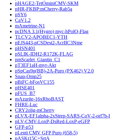
pHAGE2-TetOminiCMV-SKM
pHR-FKBP:mCherry-Rab5a
pSY6
CaV1.2
mAmetrine-N1
pcDNA 3.1(Hygro) myc-hPolQ-Flag
TLCV2-APOBEC1-YTH
pEJS443-pCSDest2-AcrIIC3Nme
pHSN401
pSLIK-IDH2-R172K-FLAG
pmScarlet_Giantin_C1
pT3EF1aH-myr-Akt
pSpCas9n(BB)-2A-Puro (PX462) V2.0
Snap-Omp25
pBiFC-bFosVC155
pHSE401
pFUS_B7
mAzurite-16xRhoBAST
FHRE-Luc
CRY2olig-mCherry
pLVX-EF1alpha-2xStrep-SARS-CoV-2-orf7b-I
pLV-CMV-LoxP-DsRed-LoxP-eGFP
GFP-p53
pLenti CMV GFP Puro (658-5)
pASKt15C+SrtA