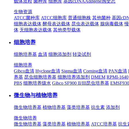
载体质粒
菌种库
细胞库
基因cDNA
Addgene
感受态
生物资源
ATCC菌种库
ATCC细胞库
普通细胞株
其他菌种
基因cD
细胞表达载体
酵母表达载体
昆虫表达载体
腺病毒载体
慢
体
无细胞表达载体
其他类型载体
细胞培养
细胞培养基
血清
细胞添加剂
转染试剂
细胞培养
Gibco血清
Hyclone血清
Sigma血清
Corning血清
PAN血清
养基
昆虫细胞培养基
细胞培养添加剂
DMEM
RPMI-1640
PBS
细胞培养级水
Gibco SF900 II/III昆虫培养基
EMSF9
微生物与植物培养
微生物培养基
植物培养基
藻类培养基
抗生素
添加剂
微生物培养
微生物培养基
藻类培养基
植物培养基
ATCC培养基
抗生