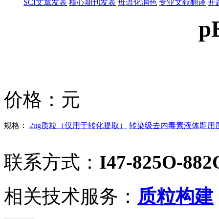
SCI文章发表
核心期刊发表
母语化润色
专业文献翻译
开
p
价格：
元
规格：
2ug质粒（仅用于转化提取）
转染级去内毒素液体即用质粒
联系方式：
I47-825O-882
相关技术服务：
质粒构建