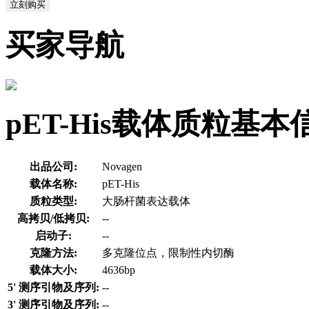
立刻购买
买家导航
pET-His载体质粒基本
出品公司:
Novagen
载体名称:
pET-His
质粒类型:
大肠杆菌表达载体
高拷贝/低拷贝:
--
启动子:
--
克隆方法:
多克隆位点，限制性内切酶
载体大小:
4636bp
5' 测序引物及序列:
--
3' 测序引物及序列:
--