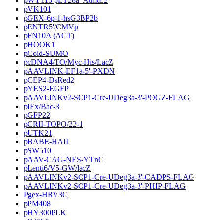
pWY113 pET28a_AtmtE2
pVK101
pGEX-6p-1-hsG3BP2b
pENTR5'/CMVp
pFN10A (ACT)
pHOOK1
pCold-SUMO
pcDNA4/TO/Myc-His/LacZ
pAAVLINK-EF1a-5'-PXDN
pCEP4-DsRed2
pYES2-EGFP
pAAVLINKv2-SCP1-Cre-UDeg3a-3'-POGZ-FLAG
pIEx/Bac-3
pGFP22
pCRII-TOPO/22-1
pUTK21
pBABE-HAII
pSW510
pAAV-CAG-NES-YTnC
pLenti6/V5-GW/lacZ
pAAVLINKv2-SCP1-Cre-UDeg3a-3'-CADPS-FLAG
pAAVLINKv2-SCP1-Cre-UDeg3a-3'-PHIP-FLAG
Pgex-HRV3C
pPM408
pHY300PLK