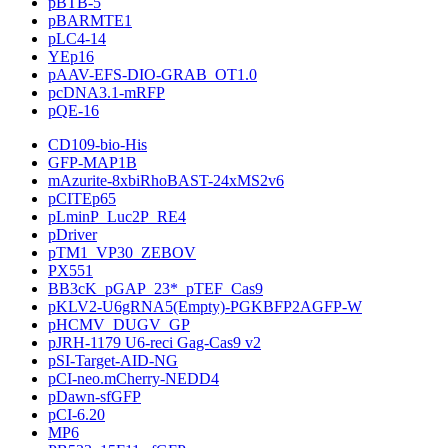
pBTB-5
pBARMTE1
pLC4-14
YEp16
pAAV-EFS-DIO-GRAB_OT1.0
pcDNA3.1-mRFP
pQE-16
CD109-bio-His
GFP-MAP1B
mAzurite-8xbiRhoBAST-24xMS2v6
pCITEp65
pLminP_Luc2P_RE4
pDriver
pTM1_VP30_ZEBOV
PX551
BB3cK_pGAP_23*_pTEF_Cas9
pKLV2-U6gRNA5(Empty)-PGKBFP2AGFP-W
pHCMV_DUGV_GP
pJRH-1179 U6-reci Gag-Cas9 v2
pSI-Target-AID-NG
pCI-neo.mCherry-NEDD4
pDawn-sfGFP
pCI-6.20
MP6