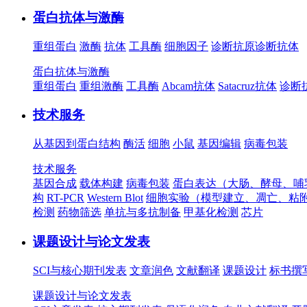
蛋白抗体与激酶
重组蛋白
激酶
抗体
工具酶
细胞因子
诊断抗原
诊断抗体
蛋白抗体与激酶
重组蛋白
重组激酶
工具酶
Abcam抗体
Satacruz抗体
诊断
技术服务
从基因到蛋白结构
酶活
细胞
小鼠
基因编辑
病毒包装
技术服务
基因合成
载体构建
病毒包装
蛋白表达（大肠、酵母、哺
构
RT-PCR
Western Blot
细胞实验（模型建立、凋亡、粘
检测
药物筛选
单抗与多抗制备
甲基化检测
芯片
课题设计与论文发表
SCI与核心期刊发表
文章润色
文献翻译
课题设计
标书撰
课题设计与论文发表