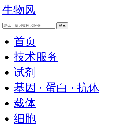
生物风
首页
技术服务
试剂
基因 · 蛋白 · 抗体
载体
细胞