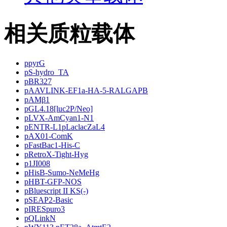
相关质粒载体
ppyrG
pS-hydro_TA
pBR327
pAAVLINK-EF1a-HA-5-RALGAPB
pAMβ1
pGL4.18[luc2P/Neo]
pLVX-AmCyan1-N1
pENTR-L1pLaclacZaL4
pAX01-ComK
pFastBac1-His-C
pRetroX-Tight-Hyg
p1JI008
pHisB-Sumo-NeMeHg
pHBT-GFP-NOS
pBluescript II KS(-)
pSEAP2-Basic
pIRESpuro3
pQLinkN