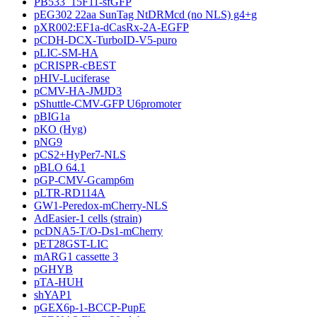
PB533_15F11-sfGFP
pEG302 22aa SunTag NtDRMcd (no NLS) g4+g
pXR002:EF1a-dCasRx-2A-EGFP
pCDH-DCX-TurboID-V5-puro
pLIC-SM-HA
pCRISPR-cBEST
pHIV-Luciferase
pCMV-HA-JMJD3
pShuttle-CMV-GFP U6promoter
pBIG1a
pKO (Hyg)
pNG9
pCS2+HyPer7-NLS
pBLO 64.1
pGP-CMV-Gcamp6m
pLTR-RD114A
GW1-Peredox-mCherry-NLS
AdEasier-1 cells (strain)
pcDNA5-T/O-Ds1-mCherry
pET28GST-LIC
mARG1 cassette 3
pGHYB
pTA-HUH
shYAP1
pGEX6p-1-BCCP-PupE