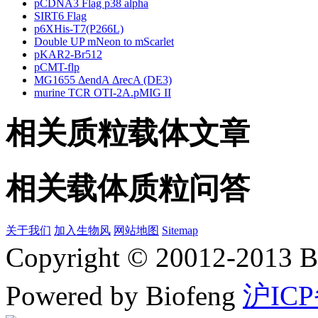
pCDNA3 Flag p38 alpha
SIRT6 Flag
p6XHis-T7(P266L)
Double UP mNeon to mScarlet
pKAR2-Br512
pCMT-flp
MG1655 ΔendA ΔrecA (DE3)
murine TCR OTI-2A.pMIG II
相关质粒载体文章
相关载体质粒问答
关于我们
加入生物风
网站地图
Sitemap
Copyright © 20012-2
Powered by Biofeng
沪ICP