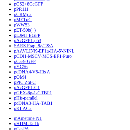
pCS2+8CeGFP
pPR111
pCRMj-2
pMETαC
pWW53
pET-50b(+)
pLJM1-EGFP
pAcGFP1-p53
SARS Frag. 8/yT&A
pAAVLINK-EF1a-HA-5'-NINL
pCDH-MSCV-MCS-EF1-Puro
pCas9-GFP
pYC56
pcDNA4/V5-His A
pOM4
pPIC ZαFC
pAcGFP1-C1
pGEX-6p-1-GTBP1
pHis-parallel
pcDNA3-HA-TAB1
pKLAC2
mAmetrine-N1
pHDM-Tat1b
pCasPA