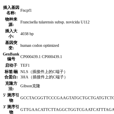
插入基因
Fncpf1
名称:
物种来
Francisella tularensis subsp. novicida U112
源:
插入大
4038 bp
小:
基因突
human codon optimized
变:
GenBank
CP000439.1 CP000439.1
编号
启动子
TEF1
标签/融
NLS（插接件上的C端子）
合蛋白:
3HA（插接件上的C端子）
克隆方
Gibson克隆
法:
5' 测序引
GCCTACGGTTCCCGAAGTATGCTGCTGATGTCT
物
3' 测序引
GTTGAACATTCTTAGGCTGGTCGAATCATTTAG
物