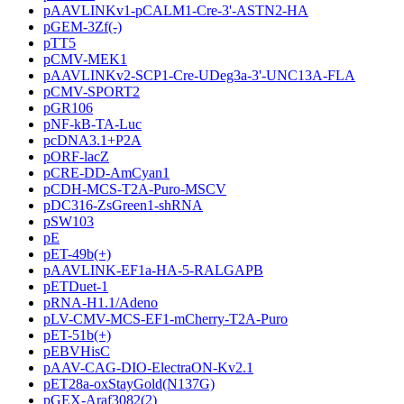
pAAVLINKv1-pCALM1-Cre-3'-ASTN2-HA
pGEM-3Zf(-)
pTT5
pCMV-MEK1
pAAVLINKv2-SCP1-Cre-UDeg3a-3'-UNC13A-FLA
pCMV-SPORT2
pGR106
pNF-kB-TA-Luc
pcDNA3.1+P2A
pORF-lacZ
pCRE-DD-AmCyan1
pCDH-MCS-T2A-Puro-MSCV
pDC316-ZsGreen1-shRNA
pSW103
pE
pET-49b(+)
pAAVLINK-EF1a-HA-5-RALGAPB
pETDuet-1
pRNA-H1.1/Adeno
pLV-CMV-MCS-EF1-mCherry-T2A-Puro
pET-51b(+)
pEBVHisC
pAAV-CAG-DIO-ElectraON-Kv2.1
pET28a-oxStayGold(N137G)
pGEX-Araf3082(2)