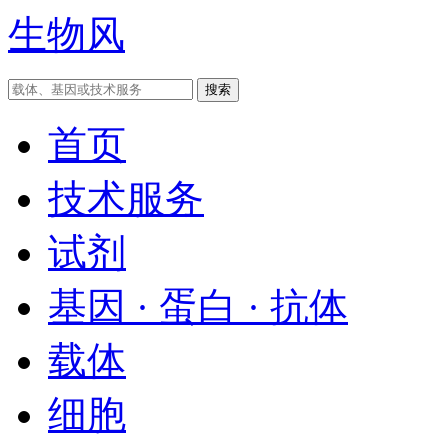
生物风
首页
技术服务
试剂
基因 · 蛋白 · 抗体
载体
细胞