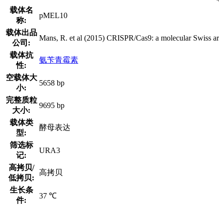
载体名
pMEL10
称:
载体出品
Mans, R. et al (2015) CRISPR/Cas9: a molecular Swiss 
公司:
载体抗
氨苄青霉素
性:
空载体大
5658 bp
小:
完整质粒
9695 bp
大小:
载体类
酵母表达
型:
筛选标
URA3
记:
高拷贝/
高拷贝
低拷贝:
生长条
37 ℃
件: