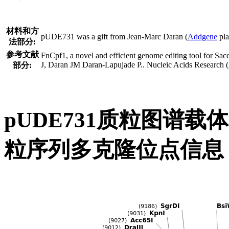
材料和方
pUDE731 was a gift from Jean-Marc Daran (
Addgene
pla
法部分:
参考文献
FnCpf1, a novel and efficient genome editing tool for S
J, Daran JM Daran-Lapujade P.. Nucleic Acids Research
部分:
pUDE731质粒图谱载
粒序列多克隆位点信息