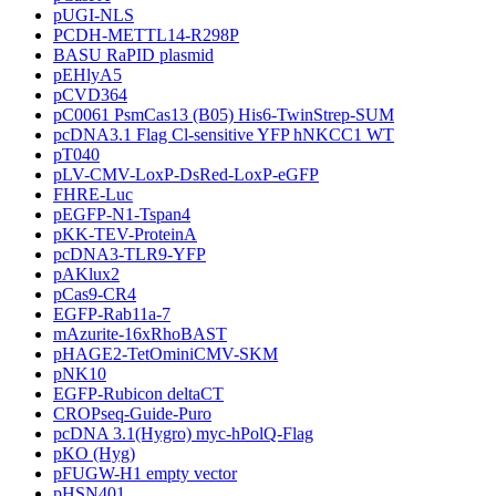
pUGI-NLS
PCDH-METTL14-R298P
BASU RaPID plasmid
pEHlyA5
pCVD364
pC0061 PsmCas13 (B05) His6-TwinStrep-SUM
pcDNA3.1 Flag Cl-sensitive YFP hNKCC1 WT
pT040
pLV-CMV-LoxP-DsRed-LoxP-eGFP
FHRE-Luc
pEGFP-N1-Tspan4
pKK-TEV-ProteinA
pcDNA3-TLR9-YFP
pAKlux2
pCas9-CR4
EGFP-Rab11a-7
mAzurite-16xRhoBAST
pHAGE2-TetOminiCMV-SKM
pNK10
EGFP-Rubicon deltaCT
CROPseq-Guide-Puro
pcDNA 3.1(Hygro) myc-hPolQ-Flag
pKO (Hyg)
pFUGW-H1 empty vector
pHSN401