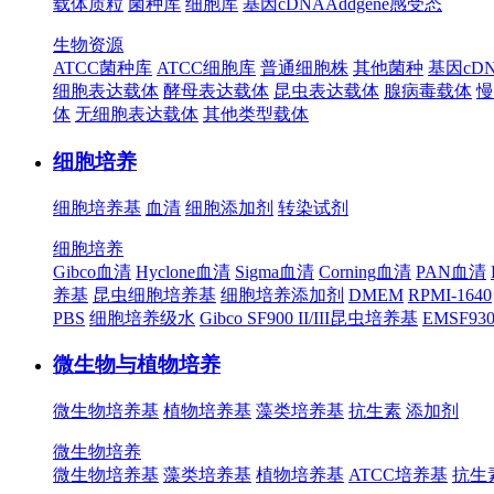
载体质粒
菌种库
细胞库
基因cDNA
Addgene
感受态
生物资源
ATCC菌种库
ATCC细胞库
普通细胞株
其他菌种
基因cD
细胞表达载体
酵母表达载体
昆虫表达载体
腺病毒载体
慢
体
无细胞表达载体
其他类型载体
细胞培养
细胞培养基
血清
细胞添加剂
转染试剂
细胞培养
Gibco血清
Hyclone血清
Sigma血清
Corning血清
PAN血清
养基
昆虫细胞培养基
细胞培养添加剂
DMEM
RPMI-1640
PBS
细胞培养级水
Gibco SF900 II/III昆虫培养基
EMSF9
微生物与植物培养
微生物培养基
植物培养基
藻类培养基
抗生素
添加剂
微生物培养
微生物培养基
藻类培养基
植物培养基
ATCC培养基
抗生