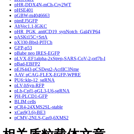
pHR-DDX4N-mCh-Cry2WT
pHSE401
pGBW-m4046663
pimEJ5GFP
AbVec1.1-IGKC
pHR_PGK_antiCD19_synNotch_Gal4VP64
pASKt15C+SrtA
pX330-BbsI-PITCh
GFP-p53
pBabe neo IRES-EGFP
pLVX-EF1alpha-2xStrep-SARS-CoV-2-orf7b-I
pBad-EBFP2
pEJS443-pCSDest2-AcrIIC3Nme
AAV pCAG-FLEX-EGFP-WPRE
PU6::klp-12_sgRNA
pLV-hSyn-RFP
pLb-Cpf1-pGL3-U6-sgRNA
PH-PLCD1-GFP
BLIM cells
pCR4-24XMS2SL-stable
xCas9(3.6)-BE3
pCMV-2NLS-Cas9-6XMS2