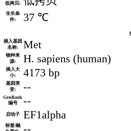
低拷贝
低拷贝:
生长条
37 ℃
件:
Met
插入基因
名称:
H. sapiens (human)
物种来
源:
4173 bp
插入大
小:
--
基因突
变:
--
GenBank
编号
EF1alpha
启动子
--
标签/融