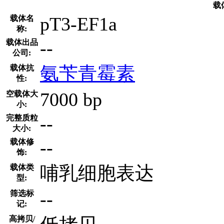
载
pT3-EF1a
载体名
称:
--
载体出品
公司:
氨苄青霉素
载体抗
性:
7000 bp
空载体大
小:
--
完整质粒
大小:
--
载体修
饰:
哺乳细胞表达
载体类
型:
--
筛选标
记:
高拷贝/