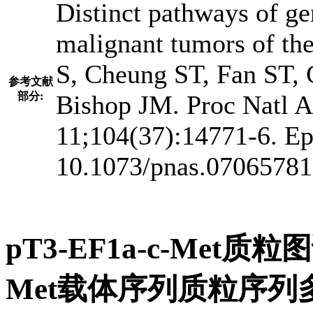
Distinct pathways of g
malignant tumors of th
S, Cheung ST, Fan ST,
参考文献
部分:
Bishop JM. Proc Natl A
11;104(37):14771-6. Ep
10.1073/pnas.0706578
pT3-EF1a-c-Met质粒
Met载体序列质粒序列