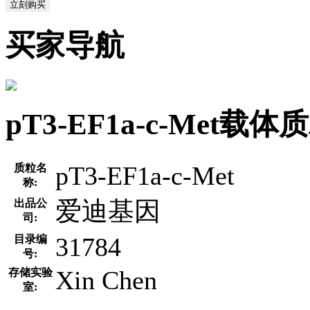
立刻购买
买家导航
pT3-EF1a-c-Met
pT3-EF1a-c-Met
质粒名
称:
爱迪基因
出品公
司:
31784
目录编
号:
Xin Chen
存储实验
室: