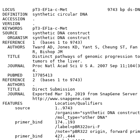
LOCUS       pT3-EF1a-c-Met                9743 bp ds-DNA     circular SYN 19-MAR-2019
DEFINITION  synthetic circular DNA
ACCESSION   .
VERSION     .
KEYWORDS    pT3-EF1a-c-Met
SOURCE      synthetic DNA construct
  ORGANISM  synthetic DNA construct
REFERENCE   1  (bases 1 to 9743)
  AUTHORS   Tward AD, Jones KD, Yant S, Cheung ST, Fan ST, Chen X, Kay MA, Wang 
            R, Bishop JM
  TITLE     Distinct pathways of genomic progression to benign and malignant 
            tumors of the liver.
  JOURNAL   Proc Natl Acad Sci U S A. 2007 Sep 11;104(37):14771-6. Epub 2007 Sep
            4.
  PUBMED    17785413
REFERENCE   2  (bases 1 to 9743)
  AUTHORS   .
  TITLE     Direct Submission
  JOURNAL   Exported Mar 19, 2019 from SnapGene Server 1.1.58
            http://www.snapgene.com
FEATURES             Location/Qualifiers
     source          1..9743
                     /organism="synthetic DNA construct"
                     /mol_type="other DNA"
     primer_bind     174..193
                     /label=pBR322ori-F
                     /note="pBR322 origin, forward primer"
     primer_bind     427..444
                     /label=L4440
                     /note="L4440 vector, forward primer"
     protein_bind    561..582
                     /label=CAP binding site
                     /bound_moiety="E. coli catabolite activator protein"
                     /note="CAP binding activates transcription in the presence 
                     of cAMP."
     promoter        597..627
                     /label=lac promoter
                     /note="promoter for the E. coli lac operon"
     protein_bind    635..651
                     /label=lac operator
                     /bound_moiety="lac repressor encoded by lacI"
                     /note="The lac repressor binds to the lac operator to 
                     inhibit transcription in E. coli. This inhibition can be 
                     relieved by adding lactose or 
                     isopropyl-beta-D-thiogalactopyranoside (IPTG)."
     primer_bind     640..662
                     /label=M13/pUC Reverse
                     /note="In lacZ gene"
     primer_bind     659..675
                     /label=M13 rev
                     /note="common sequencing primer, one of multiple similar 
                     variants"
     primer_bind     659..675
                     /label=M13 Reverse
                     /note="In lacZ gene. Also called M13-rev"
     primer_bind     complement(1101..1120)
                     /label=EBV-rev
                     /note="SV40 polyA terminator, reverse primer"
     protein_bind    complement(1173..1206)
                     /label=loxP
                     /bound_moiety="Cre recombinase"
                     /note="Cre-mediated recombination occurs in the 8-bp core 
                     sequence (GCATACAT)."
     promoter        1347..2525
                     /label=EF-1-alpha promoter
                     /note="strong constitutive promoter for human elongation 
                     factor EF-1-alpha"
     intron          1578..2516
                     /label=EF-1-alpha intron A
                     /note="intron upstream of the start codon of human 
                     EF-1-alpha"
     primer_bind     2473..2493
                     /label=EF1a-F
                     /note="Human elongation factor-1a promoter, forward primer"
     primer_bind     2542..2561
                     /label=T7
                     /note="T7 promoter, forward primer"
     promoter        2542..2560
                     /label=T7 promoter
                     /note="promoter for bacteriophage T7 RNA polymerase"
     protein_bind    2639..2663
                     /gene="mutant version of attB"
                     /label=attB1
                     /bound_moiety="BP Clonase(TM)"
                     /note="recombination site for the Gateway(R) BP reaction"
     protein_bind    complement(6855..6879)
                     /gene="mutant version of attB"
                     /label=attB2
                     /bound_moiety="BP Clonase(TM)"
                     /note="recombination site for the Gateway(R) BP reaction"
     CDS             6932..6973
                     /codon_start=1
                     /product="epitope tag from simian virus 5"
                     /label=V5 tag
                     /translation="GKPIPNPLLGLDST"
     primer_bind     complement(7011..7028)
                     /label=BGH-rev
                     /note="Bovine growth hormone terminator, reverse primer. 
                     Also called BGH reverse"
     polyA_signal    7017..7241
                     /label=bGH poly(A) signal
                     /note="bovine growth hormone polyadenylation signal"
     protein_bind    complement(7311..7344)
                     /label=loxP
                     /bound_moiety="Cre recombinase"
                     /note="Cre-mediated recombination occurs in the 8-bp core 
                     sequence (GCATACAT)."
     primer_bind     7400..7420
                     /label=pBABE 3'
                     /note="SV40 enhancer, reverse primer for pBABE vectors"
     primer_bind     complement(7802..7819)
                     /label=M13 Forward
                     /note="In lacZ gene. Also called M13-F20 or M13 (-21) 
                     Forward"
     primer_bind     complement(7802..7818)
                     /label=M13 fwd
                     /note="common sequencing primer, one of multiple similar 
                     variants"
     primer_bind     complement(7811..7833)
                     /label=M13/pUC Forward
                     /note="In lacZ gene"
     primer_bind     complement(8027..8046)
                     /label=pRS-marker
                     /note="pRS vectors, use to sequence yeast selectable 
                     marker"
     primer_bind     8146..8168
                     /label=pGEX 3'
                     /note="pGEX vectors, reverse primer"
     primer_bind     complement(8206..8224)
                     /label=pBRforEco
                     /note="pBR322 vectors, upsteam of EcoRI site, forward 
                     primer"
     promoter        8292..8396
                     /gene="bla"
                     /label=AmpR promoter
     CDS             8397..9257
                     /codon_start=1
                     /gene="bla"
                     /product="beta-lactamase"
                     /label=AmpR
                     /note="confers resis