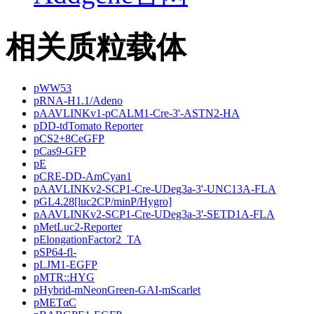
相关质粒载体
pWW53
pRNA-H1.1/Adeno
pAAVLINKv1-pCALM1-Cre-3'-ASTN2-HA
pDD-tdTomato Reporter
pCS2+8CeGFP
pCas9-GFP
pE
pCRE-DD-AmCyan1
pAAVLINKv2-SCP1-Cre-UDeg3a-3'-UNC13A-FLA
pGL4.28[luc2CP/minP/Hygro]
pAAVLINKv2-SCP1-Cre-UDeg3a-3'-SETD1A-FLA
pMetLuc2-Reporter
pElongationFactor2_TA
pSP64-fl-
pLJM1-EGFP
pMTR::HYG
pHybrid-mNeonGreen-GAI-mScarlet
pMETαC