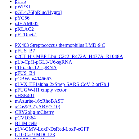
pTT5
pWPXL
pGL4.76[hRluc/Hygro]
pYC56
pJHAM005
pKLAC2
pETDuet-1
PX403 Streptococcus thermophilus LMD-9 C
pFUS_B7
p2CT-His-MBP-Lbu_C2c2_R472A_H477A_R1048A
pLb-Cpf1-pGL3-U6-sgRNA
PU6::klp-12_sgRNA
pFUS_B4
pGBW-m4046663
pLVX-EF1alpha-2xStrep-SARS-CoV-2-orf7b-I
pFUGW-H1 empty vector
pHSE401
mAzurite-16xRhoBAST
xCas9(3.7)-ABE(7.10)
CRY2olig-mCherry
pCVD364
BLIM cells
pLV-CMV-LoxP-DsRed-LoxP-eGFP
G10 Cas9 MDC123