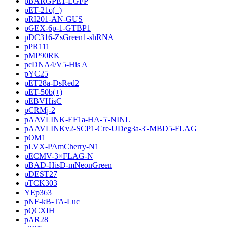
pBARGPE1-EGFP
pET-21c(+)
pRI201-AN-GUS
pGEX-6p-1-GTBP1
pDC316-ZsGreen1-shRNA
pPR111
pMP90RK
pcDNA4/V5-His A
pYC25
pET28a-DsRed2
pET-50b(+)
pEBVHisC
pCRMj-2
pAAVLINK-EF1a-HA-5'-NINL
pAAVLINKv2-SCP1-Cre-UDeg3a-3'-MBD5-FLAG
pOM1
pLVX-PAmCherry-N1
pECMV-3×FLAG-N
pBAD-HisD-mNeonGreen
pDEST27
pTCK303
YEp363
pNF-kB-TA-Luc
pQCXIH
pAR28