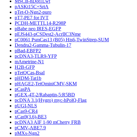
MSCB-hDot1Lwt
pASKt15C+SrtA
pTet-O-Ngn2-puro
pT7-PE7 for IVT
PCDH-METTL14-R298P
pBabe neo IRES-EGFP
pEJS443-pCSDest2-AcrIIC3Nme
pC0061 PsmCas13 (B05) His6-TwinStrep-SUM
Dendra2-Gamma-Tubulin-17
pBad-EBFP2
pcDNA3-TLR9-YFP
mAmetrine-N1
H2B-GFP
pTetQCas-BsaI
pHDM-Tat1b
pHAGE2-TetOminiCMV-SKM
pCasPA
pGEX-4T-2/Rabaptin-5:R5BD
pcDNA 3.1(Hygro) myc-hPolQ-Flag
pUGI-NLS
pCas9-CR4
xCas9(3.6)-BE3
pcDNA3 AIF 1-90 mCherry FRB
pCMV-ABE7.9
pMXs-Ngn2