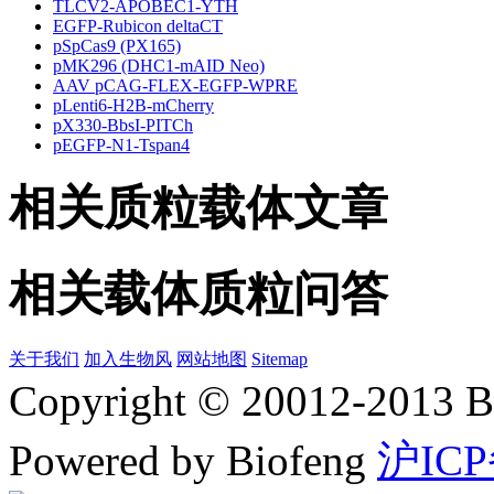
TLCV2-APOBEC1-YTH
EGFP-Rubicon deltaCT
pSpCas9 (PX165)
pMK296 (DHC1-mAID Neo)
AAV pCAG-FLEX-EGFP-WPRE
pLenti6-H2B-mCherry
pX330-BbsI-PITCh
pEGFP-N1-Tspan4
相关质粒载体文章
相关载体质粒问答
关于我们
加入生物风
网站地图
Sitemap
Copyright © 20012-2
Powered by Biofeng
沪ICP