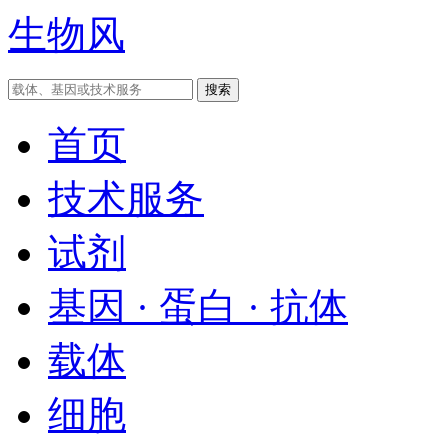
生物风
首页
技术服务
试剂
基因 · 蛋白 · 抗体
载体
细胞