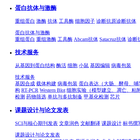
蛋白抗体与激酶
重组蛋白
激酶
抗体
工具酶
细胞因子
诊断抗原
诊断抗体
蛋白抗体与激酶
重组蛋白
重组激酶
工具酶
Abcam抗体
Satacruz抗体
诊断
技术服务
从基因到蛋白结构
酶活
细胞
小鼠
基因编辑
病毒包装
技术服务
基因合成
载体构建
病毒包装
蛋白表达（大肠、酵母、哺
构
RT-PCR
Western Blot
细胞实验（模型建立、凋亡、粘
检测
药物筛选
单抗与多抗制备
甲基化检测
芯片
课题设计与论文发表
SCI与核心期刊发表
文章润色
文献翻译
课题设计
标书撰
课题设计与论文发表