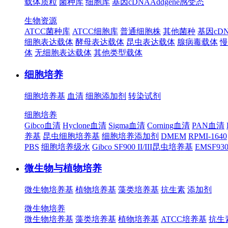
载体质粒
菌种库
细胞库
基因cDNA
Addgene
感受态
生物资源
ATCC菌种库
ATCC细胞库
普通细胞株
其他菌种
基因cD
细胞表达载体
酵母表达载体
昆虫表达载体
腺病毒载体
慢
体
无细胞表达载体
其他类型载体
细胞培养
细胞培养基
血清
细胞添加剂
转染试剂
细胞培养
Gibco血清
Hyclone血清
Sigma血清
Corning血清
PAN血清
养基
昆虫细胞培养基
细胞培养添加剂
DMEM
RPMI-1640
PBS
细胞培养级水
Gibco SF900 II/III昆虫培养基
EMSF9
微生物与植物培养
微生物培养基
植物培养基
藻类培养基
抗生素
添加剂
微生物培养
微生物培养基
藻类培养基
植物培养基
ATCC培养基
抗生