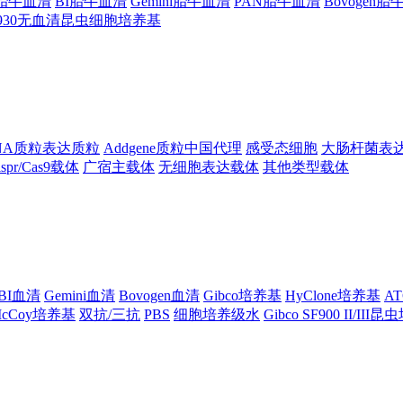
ng胎牛血清
BI胎牛血清
Gemini胎牛血清
PAN胎牛血清
Bovogen
F930无血清昆虫细胞培养基
NA质粒表达质粒
Addgene质粒中国代理
感受态细胞
大肠杆菌表
ispr/Cas9载体
广宿主载体
无细胞表达载体
其他类型载体
BI血清
Gemini血清
Bovogen血清
Gibco培养基
HyClone培养基
A
cCoy培养基
双抗/三抗
PBS
细胞培养级水
Gibco SF900 II/III