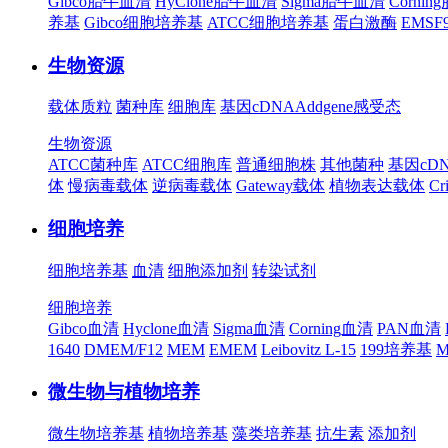
Gibco胎牛血清
HyClone胎牛血清
Sigma胎牛血清
Corni
养基
Gibco细胞培养基
ATCC细胞培养基
蛋白激酶
EMS
生物资源
载体质粒
菌种库
细胞库
基因cDNA
Addgene
感受态
生物资源
ATCC菌种库
ATCC细胞库
普通细胞株
其他菌种
基因cD
体
慢病毒载体
逆病毒载体
Gateway载体
植物表达载体
Cr
细胞培养
细胞培养基
血清
细胞添加剂
转染试剂
细胞培养
Gibco血清
Hyclone血清
Sigma血清
Corning血清
PAN血清
1640
DMEM/F12
MEM
EMEM
Leibovitz L-15
199培养基
M
微生物与植物培养
微生物培养基
植物培养基
藻类培养基
抗生素
添加剂