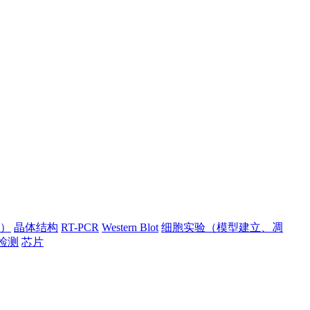
）
晶体结构
RT-PCR
Western Blot
细胞实验（模型建立、凋
检测
芯片