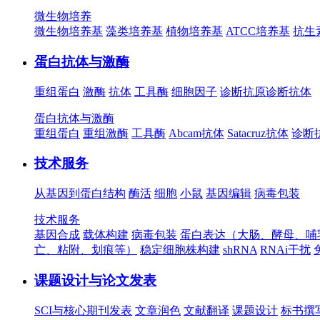
微生物培养
微生物培养基
藻类培养基
植物培养基
ATCC培养基
抗生
蛋白抗体与激酶
重组蛋白
激酶
抗体
工具酶
细胞因子
诊断抗原
诊断抗体
蛋白抗体与激酶
重组蛋白
重组激酶
工具酶
Abcam抗体
Satacruz抗体
诊断
技术服务
从基因到蛋白结构
酶活
细胞
小鼠
基因编辑
病毒包装
技术服务
基因合成
载体构建
病毒包装
蛋白表达（大肠、酵母、哺
亡、粘附、划痕等）
稳定细胞株构建
shRNA
RNAi干扰
课题设计与论文发表
SCI与核心期刊发表
文章润色
文献翻译
课题设计
标书撰