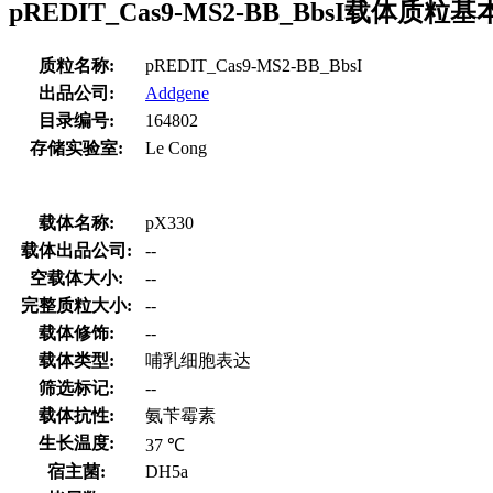
pREDIT_Cas9-MS2-BB_BbsI载体质粒
质粒名称:
pREDIT_Cas9-MS2-BB_BbsI
出品公司:
Addgene
目录编号:
164802
存储实验室:
Le Cong
载体名称:
pX330
载体出品公司:
--
空载体大小:
--
完整质粒大小:
--
载体修饰:
--
载体类型:
哺乳细胞表达
筛选标记:
--
载体抗性:
氨苄霉素
生长温度:
37 ℃
宿主菌:
DH5a