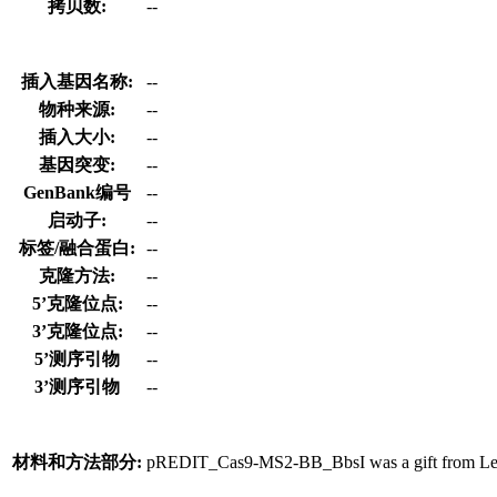
拷贝数:
--
插入基因名称:
--
物种来源:
--
插入大小:
--
基因突变:
--
GenBank编号
--
启动子:
--
标签/融合蛋白:
--
克隆方法:
--
5’克隆位点:
--
3’克隆位点:
--
5’测序引物
--
3’测序引物
--
材料和方法部分:
pREDIT_Cas9-MS2-BB_BbsI was a gift from Le C