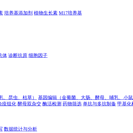
素
培养基添加剂
植物生长素
M17培养基
抗体
诊断抗原
细胞因子
乳、昆虫、枯草）
基因编辑（金葡菌、大肠、酵母、哺乳、小鼠
免疫组化
酵母双杂交
酶活检测
药物筛选
单抗与多抗制备
甲基化
写
数据统计与分析