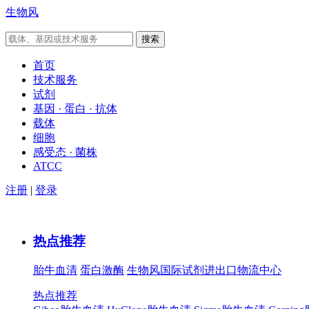
生物风
首页
技术服务
试剂
基因 · 蛋白 · 抗体
载体
细胞
感受态 · 菌株
ATCC
注册
|
登录
热点推荐
胎牛血清
蛋白激酶
生物风国际试剂进出口物流中心
热点推荐