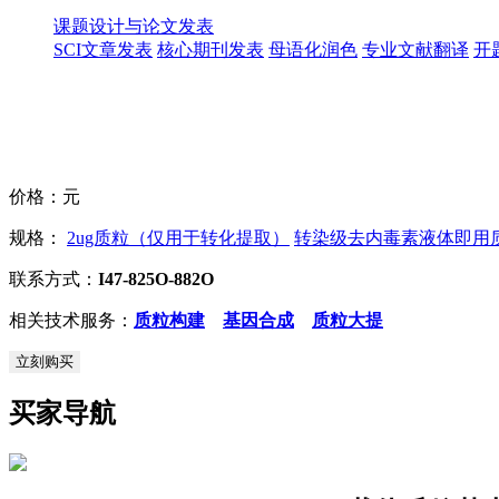
课题设计与论文发表
SCI文章发表
核心期刊发表
母语化润色
专业文献翻译
开
价格：
元
规格：
2ug质粒（仅用于转化提取）
转染级去内毒素液体即用质粒
联系方式：
I47-825O-882O
相关技术服务：
质粒构建
基因合成
质粒大提
立刻购买
买家导航