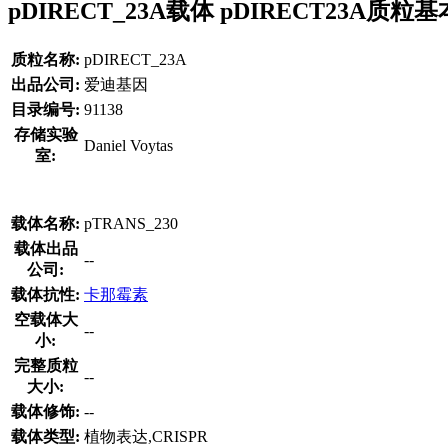
pDIRECT_23A载体 pDIRECT23A质粒
质粒名称:
pDIRECT_23A
出品公司:
爱迪基因
目录编号:
91138
存储实验
Daniel Voytas
室:
载体名称:
pTRANS_230
载体出品
--
公司:
载体抗性:
卡那霉素
空载体大
--
小:
完整质粒
--
大小:
载体修饰:
--
载体类型:
植物表达,CRISPR