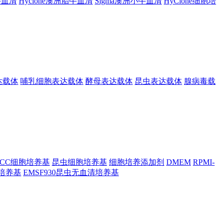
胎牛血清
Hyclone澳洲胎牛血清
Sigma澳洲小牛血清
HyClone细胞培
达载体
哺乳细胞表达载体
酵母表达载体
昆虫表达载体
腺病毒载
TCC细胞培养基
昆虫细胞培养基
细胞培养添加剂
DMEM
RPMI-
昆虫培养基
EMSF930昆虫无血清培养基