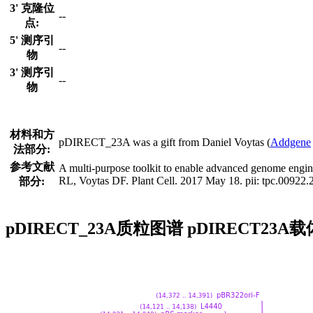
3' 克隆位
--
点:
5' 测序引
--
物
3' 测序引
--
物
材料和方
pDIRECT_23A was a gift from Daniel Voytas (
Addgene
法部分:
参考文献
A multi-purpose toolkit to enable advanced genome engi
RL, Voytas DF. Plant Cell. 2017 May 18. pii: tpc.0092
部分:
pDIRECT_23A质粒图谱 pDIRECT23