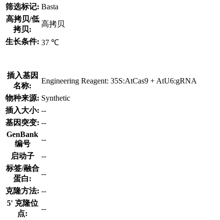
筛选标记:
Basta
高拷贝/低
高拷贝
拷贝:
生长条件:
37 ℃
插入基因
Engineering Reagent: 35S:AtCas9 + AtU6:gRNA
名称:
物种来源:
Synthetic
插入大小:
--
基因突变:
--
GenBank
--
编号
启动子
--
标签/融合
--
蛋白:
克隆方法:
--
5' 克隆位
--
点: