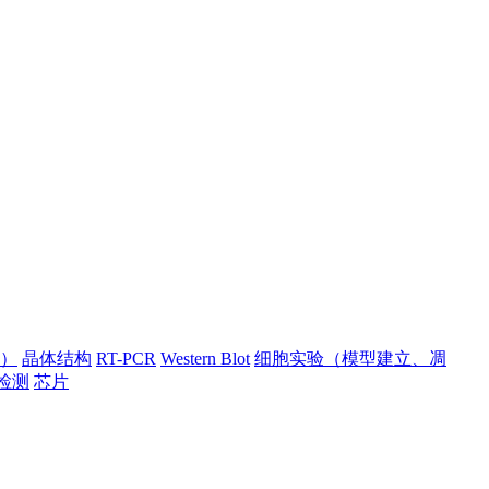
）
晶体结构
RT-PCR
Western Blot
细胞实验（模型建立、凋
检测
芯片