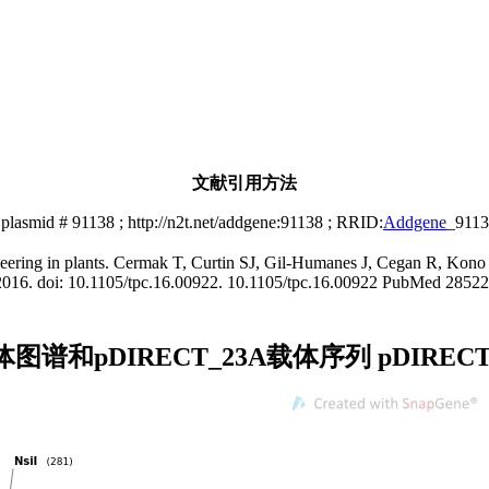
文献引用方法
plasmid # 91138 ; http://n2t.net/addgene:91138 ; RRID:
Addgene
_9113
neering in plants. Cermak T, Curtin SJ, Gil-Humanes J, Cegan R, Kono
2.2016. doi: 10.1105/tpc.16.00922. 10.1105/tpc.16.00922 PubMed 2852
A载体图谱和pDIRECT_23A载体序列 pDI