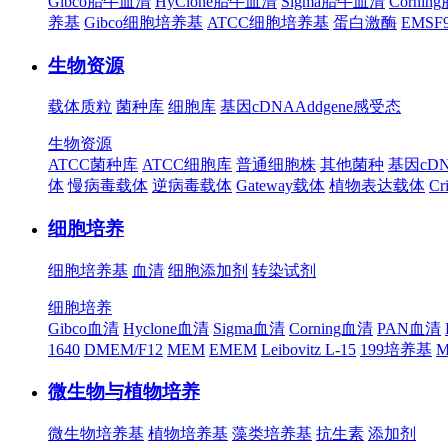
Gibco胎牛血清
HyClone胎牛血清
Sigma胎牛血清
Corni
养基
Gibco细胞培养基
ATCC细胞培养基
蛋白激酶
EMS
生物资源
载体质粒
菌种库
细胞库
基因cDNA
Addgene
感受态
生物资源
ATCC菌种库
ATCC细胞库
普通细胞株
其他菌种
基因cD
体
慢病毒载体
逆病毒载体
Gateway载体
植物表达载体
Cr
细胞培养
细胞培养基
血清
细胞添加剂
转染试剂
细胞培养
Gibco血清
Hyclone血清
Sigma血清
Corning血清
PAN血清
1640
DMEM/F12
MEM
EMEM
Leibovitz L-15
199培养基
M
微生物与植物培养
微生物培养基
植物培养基
藻类培养基
抗生素
添加剂