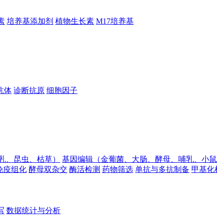
素
培养基添加剂
植物生长素
M17培养基
抗体
诊断抗原
细胞因子
乳、昆虫、枯草）
基因编辑（金葡菌、大肠、酵母、哺乳、小鼠
免疫组化
酵母双杂交
酶活检测
药物筛选
单抗与多抗制备
甲基化
写
数据统计与分析