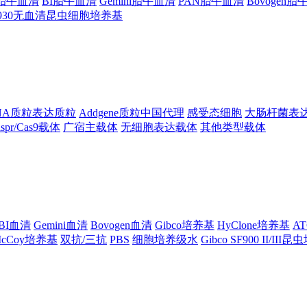
ng胎牛血清
BI胎牛血清
Gemini胎牛血清
PAN胎牛血清
Bovogen
F930无血清昆虫细胞培养基
NA质粒表达质粒
Addgene质粒中国代理
感受态细胞
大肠杆菌表
ispr/Cas9载体
广宿主载体
无细胞表达载体
其他类型载体
BI血清
Gemini血清
Bovogen血清
Gibco培养基
HyClone培养基
A
cCoy培养基
双抗/三抗
PBS
细胞培养级水
Gibco SF900 II/III