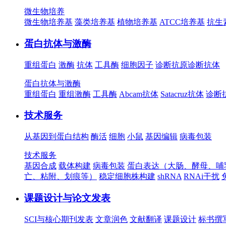
微生物培养
微生物培养基
藻类培养基
植物培养基
ATCC培养基
抗生
蛋白抗体与激酶
重组蛋白
激酶
抗体
工具酶
细胞因子
诊断抗原
诊断抗体
蛋白抗体与激酶
重组蛋白
重组激酶
工具酶
Abcam抗体
Satacruz抗体
诊断
技术服务
从基因到蛋白结构
酶活
细胞
小鼠
基因编辑
病毒包装
技术服务
基因合成
载体构建
病毒包装
蛋白表达（大肠、酵母、哺
亡、粘附、划痕等）
稳定细胞株构建
shRNA
RNAi干扰
课题设计与论文发表
SCI与核心期刊发表
文章润色
文献翻译
课题设计
标书撰