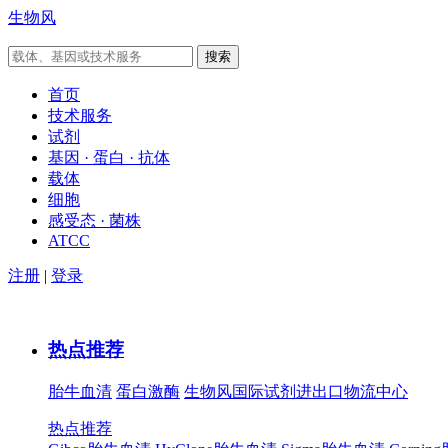
生物风
首页
技术服务
试剂
基因 · 蛋白 · 抗体
载体
细胞
感受态 · 菌株
ATCC
注册
|
登录
热点推荐
胎牛血清
蛋白激酶
生物风国际试剂进出口物流中心
热点推荐