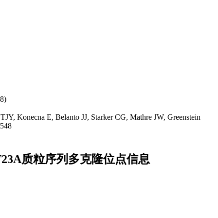
8)
 TJY, Konecna E, Belanto JJ, Starker CG, Mathre JW, Greenstein
2548
RECT23A质粒序列多克隆位点信息