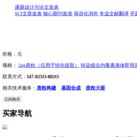
课题设计与论文发表
SCI文章发表
核心期刊发表
母语化润色
专业文献翻译
开
价格：
元
规格：
2ug质粒（仅用于转化提取）
转染级去内毒素液体即用质粒
联系方式：
I47-825O-882O
相关技术服务：
质粒构建
基因合成
质粒大提
立刻购买
买家导航