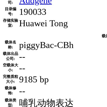
Addgene
司:
190033
目录编
号:
Huawei Tong
存储实验
室:
载
piggyBac-CBh
载体名
称:
--
载体出品
公司:
--
空载体大
小:
9185 bp
完整质粒
大小:
--
载体修
饰:
哺乳动物表达
载体类
型: