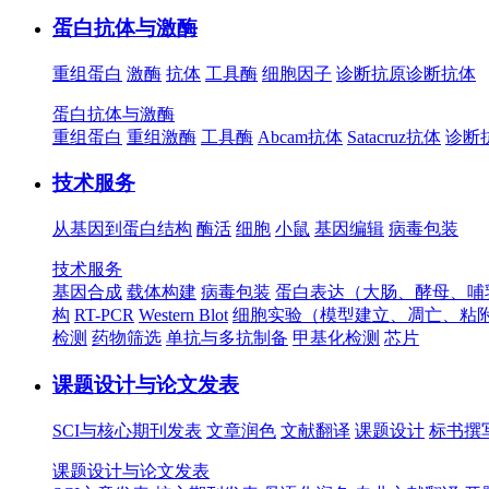
蛋白抗体与激酶
重组蛋白
激酶
抗体
工具酶
细胞因子
诊断抗原
诊断抗体
蛋白抗体与激酶
重组蛋白
重组激酶
工具酶
Abcam抗体
Satacruz抗体
诊断
技术服务
从基因到蛋白结构
酶活
细胞
小鼠
基因编辑
病毒包装
技术服务
基因合成
载体构建
病毒包装
蛋白表达（大肠、酵母、哺
构
RT-PCR
Western Blot
细胞实验（模型建立、凋亡、粘
检测
药物筛选
单抗与多抗制备
甲基化检测
芯片
课题设计与论文发表
SCI与核心期刊发表
文章润色
文献翻译
课题设计
标书撰
课题设计与论文发表