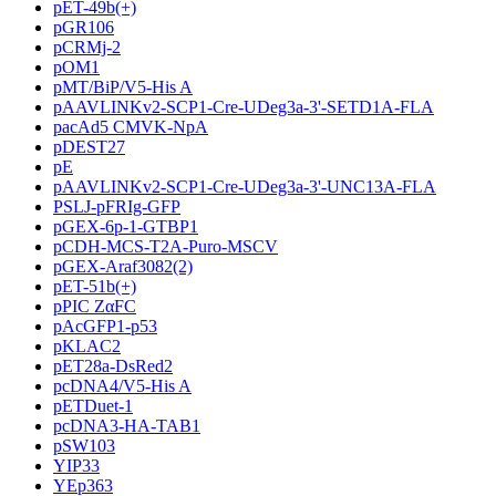
pET-49b(+)
pGR106
pCRMj-2
pOM1
pMT/BiP/V5-His A
pAAVLINKv2-SCP1-Cre-UDeg3a-3'-SETD1A-FLA
pacAd5 CMVK-NpA
pDEST27
pE
pAAVLINKv2-SCP1-Cre-UDeg3a-3'-UNC13A-FLA
PSLJ-pFRIg-GFP
pGEX-6p-1-GTBP1
pCDH-MCS-T2A-Puro-MSCV
pGEX-Araf3082(2)
pET-51b(+)
pPIC ZαFC
pAcGFP1-p53
pKLAC2
pET28a-DsRed2
pcDNA4/V5-His A
pETDuet-1
pcDNA3-HA-TAB1
pSW103
YIP33
YEp363