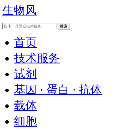
生物风
首页
技术服务
试剂
基因 · 蛋白 · 抗体
载体
细胞