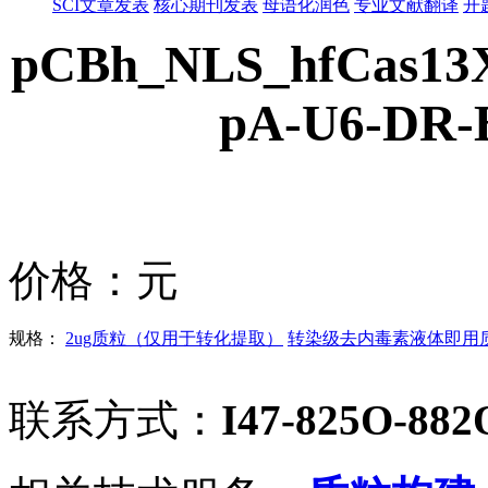
SCI文章发表
核心期刊发表
母语化润色
专业文献翻译
开
pCBh_NLS_hfCas13
pA-U6-DR-B
价格：
元
规格：
2ug质粒（仅用于转化提取）
转染级去内毒素液体即用质粒
联系方式：
I47-825O-882