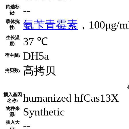
--
筛选标
记:
氨苄青霉素
，100μg/m
载体抗
性:
生长温
37 ℃
度:
DH5a
宿主菌:
高拷贝
拷贝数:
humanized hfCas13X
插入基因
名称:
Synthetic
物种来
源:
--
插入大
小: