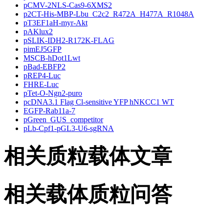
pCMV-2NLS-Cas9-6XMS2
p2CT-His-MBP-Lbu_C2c2_R472A_H477A_R1048A
pT3EF1aH-myr-Akt
pAKlux2
pSLIK-IDH2-R172K-FLAG
pimEJ5GFP
MSCB-hDot1Lwt
pBad-EBFP2
pREP4-Luc
FHRE-Luc
pTet-O-Ngn2-puro
pcDNA3.1 Flag Cl-sensitive YFP hNKCC1 WT
EGFP-Rab11a-7
pGreen_GUS_competitor
pLb-Cpf1-pGL3-U6-sgRNA
相关质粒载体文章
相关载体质粒问答