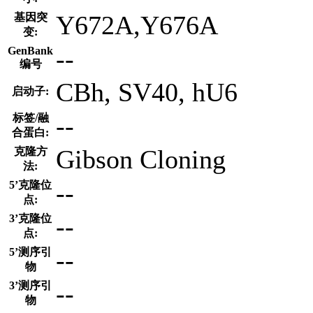
Y672A,Y676A
基因突
变:
--
GenBank
编号
CBh, SV40, hU6
启动子:
--
标签/融
合蛋白:
Gibson Cloning
克隆方
法:
--
5’克隆位
点:
--
3’克隆位
点:
--
5’测序引
物
--
3’测序引
物