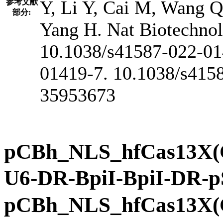
Y, Li Y, Cai M, Wang Q
参考文献
部分:
Yang H. Nat Biotechnol.
10.1038/s41587-022-01
01419-7. 10.1038/s41
35953673
pCBh_NLS_hfCas13X(
U6-DR-BpiI-BpiI
pCBh_NLS_hfCas13X(