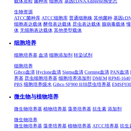
载体质粒
菌种库
细胞库
基因cDNA
Addgene
感受态
生物资源
ATCC菌种库
ATCC细胞库
普通细胞株
其他菌种
基因cD
细胞表达载体
酵母表达载体
昆虫表达载体
腺病毒载体
慢
体
无细胞表达载体
其他类型载体
细胞培养
细胞培养基
血清
细胞添加剂
转染试剂
细胞培养
Gibco血清
Hyclone血清
Sigma血清
Corning血清
PAN血清
养基
昆虫细胞培养基
细胞培养添加剂
DMEM
RPMI-1640
PBS
细胞培养级水
Gibco SF900 II/III昆虫培养基
EMSF9
微生物与植物培养
微生物培养基
植物培养基
藻类培养基
抗生素
添加剂
微生物培养
微生物培养基
藻类培养基
植物培养基
ATCC培养基
抗生