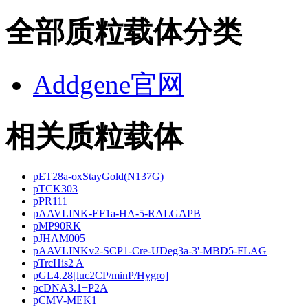
全部质粒载体分类
Addgene官网
相关质粒载体
pET28a-oxStayGold(N137G)
pTCK303
pPR111
pAAVLINK-EF1a-HA-5-RALGAPB
pMP90RK
pJHAM005
pAAVLINKv2-SCP1-Cre-UDeg3a-3'-MBD5-FLAG
pTrcHis2 A
pGL4.28[luc2CP/minP/Hygro]
pcDNA3.1+P2A
pCMV-MEK1