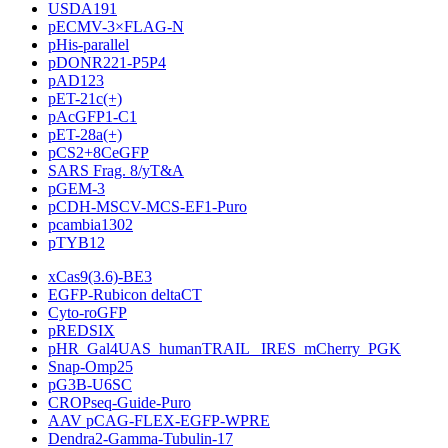
USDA191
pECMV-3×FLAG-N
pHis-parallel
pDONR221-P5P4
pAD123
pET-21c(+)
pAcGFP1-C1
pET-28a(+)
pCS2+8CeGFP
SARS Frag. 8/yT&A
pGEM-3
pCDH-MSCV-MCS-EF1-Puro
pcambia1302
pTYB12
xCas9(3.6)-BE3
EGFP-Rubicon deltaCT
Cyto-roGFP
pREDSIX
pHR_Gal4UAS_humanTRAIL _IRES_mCherry_PGK
Snap-Omp25
pG3B-U6SC
CROPseq-Guide-Puro
AAV pCAG-FLEX-EGFP-WPRE
Dendra2-Gamma-Tubulin-17