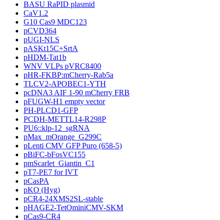
BASU RaPID plasmid
CaV1.2
G10 Cas9 MDC123
pCVD364
pUGI-NLS
pASKt15C+SrtA
pHDM-Tat1b
WNV VLPs pVRC8400
pHR-FKBP:mCherry-Rab5a
TLCV2-APOBEC1-YTH
pcDNA3 AIF 1-90 mCherry FRB
pFUGW-H1 empty vector
PH-PLCD1-GFP
PCDH-METTL14-R298P
PU6::klp-12_sgRNA
pMax_mOrange_G299C
pLenti CMV GFP Puro (658-5)
pBiFC-bFosVC155
pmScarlet_Giantin_C1
pT7-PE7 for IVT
pCasPA
pKO (Hyg)
pCR4-24XMS2SL-stable
pHAGE2-TetOminiCMV-SKM
pCas9-CR4