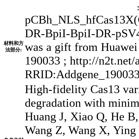
pCBh_NLS_hfCas13X
DR-BpiI-BpiI-DR-pSV
was a gift from Huawe
材料和方
法部分:
190033 ; http://n2t.net
RRID:Addgene_190033
High-fidelity Cas13 var
degradation with minima
Huang J, Xiao Q, He B,
Wang Z, Wang X, Ying 