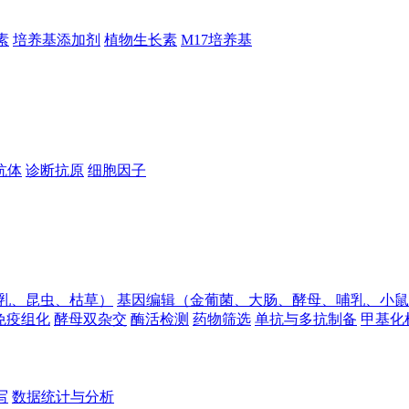
素
培养基添加剂
植物生长素
M17培养基
抗体
诊断抗原
细胞因子
乳、昆虫、枯草）
基因编辑（金葡菌、大肠、酵母、哺乳、小鼠
免疫组化
酵母双杂交
酶活检测
药物筛选
单抗与多抗制备
甲基化
写
数据统计与分析