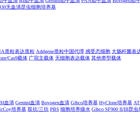
ng胎牛血清
BI胎牛血清
Gemini胎牛血清
PAN胎牛血清
Bovogen
F930无血清昆虫细胞培养基
NA质粒表达质粒
Addgene质粒中国代理
感受态细胞
大肠杆菌表
ispr/Cas9载体
广宿主载体
无细胞表达载体
其他类型载体
BI血清
Gemini血清
Bovogen血清
Gibco培养基
HyClone培养基
A
cCoy培养基
双抗/三抗
PBS
细胞培养级水
Gibco SF900 II/III