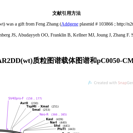
文献引用方法
was a gift from Feng Zhang (
Addgene
plasmid # 103866 ; http://n
g JS, Abudayyeh OO, Franklin B, Kellner MJ, Joung J, Zhang F. Scie
-ADAR2DD(wt)质粒图谱载体图谱和pC0050-CMV-d