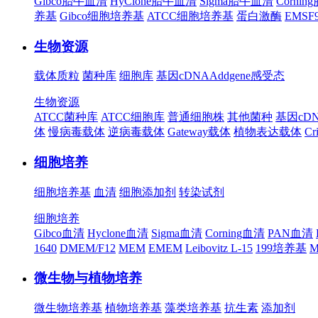
Gibco胎牛血清
HyClone胎牛血清
Sigma胎牛血清
Corni
养基
Gibco细胞培养基
ATCC细胞培养基
蛋白激酶
EMS
生物资源
载体质粒
菌种库
细胞库
基因cDNA
Addgene
感受态
生物资源
ATCC菌种库
ATCC细胞库
普通细胞株
其他菌种
基因cD
体
慢病毒载体
逆病毒载体
Gateway载体
植物表达载体
Cr
细胞培养
细胞培养基
血清
细胞添加剂
转染试剂
细胞培养
Gibco血清
Hyclone血清
Sigma血清
Corning血清
PAN血清
1640
DMEM/F12
MEM
EMEM
Leibovitz L-15
199培养基
M
微生物与植物培养
微生物培养基
植物培养基
藻类培养基
抗生素
添加剂