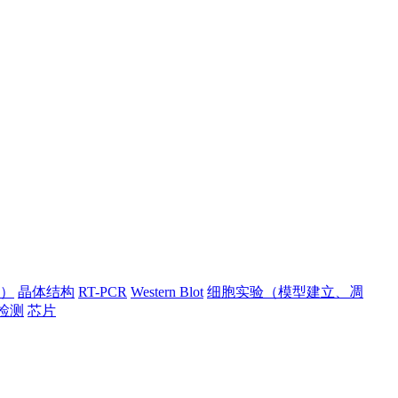
）
晶体结构
RT-PCR
Western Blot
细胞实验（模型建立、凋
检测
芯片