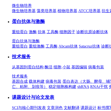
微生物培养
微生物培养基
藻类培养基
植物培养基
ATCC培养基
抗生
蛋白抗体与激酶
重组蛋白
激酶
抗体
工具酶
细胞因子
诊断抗原
诊断抗体
蛋白抗体与激酶
重组蛋白
重组激酶
工具酶
Abcam抗体
Satacruz抗体
诊断
技术服务
从基因到蛋白结构
酶活
细胞
小鼠
基因编辑
病毒包装
技术服务
基因合成
载体构建
病毒包装
蛋白表达（大肠、酵母、哺
亡、粘附、划痕等）
稳定细胞株构建
shRNA
RNAi干扰
课题设计与论文发表
SCI与核心期刊发表
文章润色
文献翻译
课题设计
标书撰