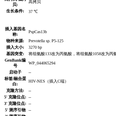
高拷贝
贝:
生长条件:
37 ℃
插入基因名
PspCas13b
称:
物种来源:
Prevotella sp. P5-125
插入大小:
3270 bp
基因突变:
将组氨酸133改为丙氨酸，将组氨酸1058改为丙
GenBank编
WP_044065294
号
启动子
--
标签/融合蛋
HIV-NES（插入C端）
白:
克隆方法:
--
5' 克隆位点:
--
3' 克隆位点:
--
5' 测序引物
--