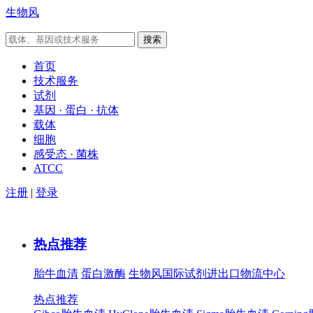
生物风
首页
技术服务
试剂
基因 · 蛋白 · 抗体
载体
细胞
感受态 · 菌株
ATCC
注册
|
登录
热点推荐
胎牛血清
蛋白激酶
生物风国际试剂进出口物流中心
热点推荐