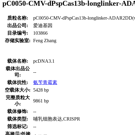
pC0050-CMV-dPspCas13b-longlink
质粒名称:
pC0050-CMV-dPspCas13b-longlinker-ADAR2DD(
出品公司:
爱迪基因
目录编号:
103866
存储实验室:
Feng Zhang
载体名称:
pcDNA3.1
载体出品公
--
司:
载体抗性:
氨苄青霉素
空载体大小:
5428 bp
完整质粒大
9861 bp
小:
载体修饰:
--
载体类型:
哺乳细胞表达,CRISPR
筛选标记:
--
高拷贝/低拷