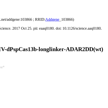
2t.net/addgene:103866 ; RRID:
Addgene
_103866)
nce. 2017 Oct 25. pii: eaaq0180. doi: 10.1126/science.aaq0180.
PspCas13b-longlinker-ADAR2DD(wt)