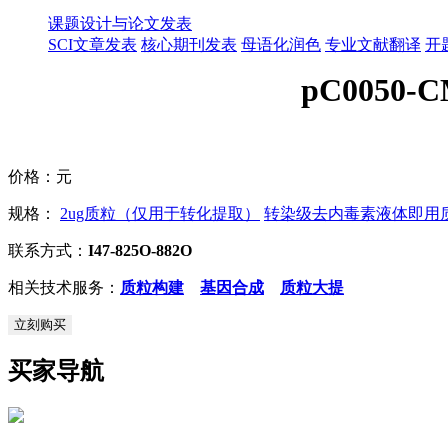
课题设计与论文发表
SCI文章发表
核心期刊发表
母语化润色
专业文献翻译
开
pC0050-C
价格：
元
规格：
2ug质粒（仅用于转化提取）
转染级去内毒素液体即用质粒
联系方式：
I47-825O-882O
相关技术服务：
质粒构建
基因合成
质粒大提
立刻购买
买家导航