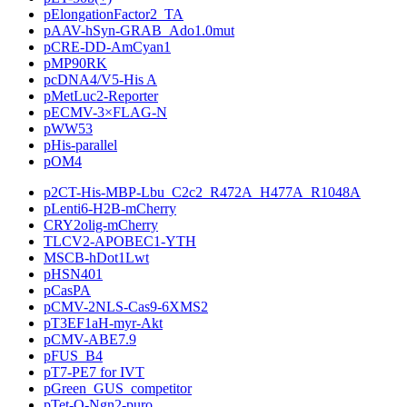
pElongationFactor2_TA
pAAV-hSyn-GRAB_Ado1.0mut
pCRE-DD-AmCyan1
pMP90RK
pcDNA4/V5-His A
pMetLuc2-Reporter
pECMV-3×FLAG-N
pWW53
pHis-parallel
pOM4
p2CT-His-MBP-Lbu_C2c2_R472A_H477A_R1048A
pLenti6-H2B-mCherry
CRY2olig-mCherry
TLCV2-APOBEC1-YTH
MSCB-hDot1Lwt
pHSN401
pCasPA
pCMV-2NLS-Cas9-6XMS2
pT3EF1aH-myr-Akt
pCMV-ABE7.9
pFUS_B4
pT7-PE7 for IVT
pGreen_GUS_competitor
pTet-O-Ngn2-puro