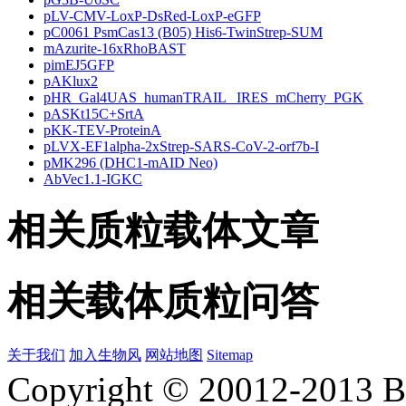
pLV-CMV-LoxP-DsRed-LoxP-eGFP
pC0061 PsmCas13 (B05) His6-TwinStrep-SUM
mAzurite-16xRhoBAST
pimEJ5GFP
pAKlux2
pHR_Gal4UAS_humanTRAIL _IRES_mCherry_PGK
pASKt15C+SrtA
pKK-TEV-ProteinA
pLVX-EF1alpha-2xStrep-SARS-CoV-2-orf7b-I
pMK296 (DHC1-mAID Neo)
AbVec1.1-IGKC
相关质粒载体文章
相关载体质粒问答
关于我们
加入生物风
网站地图
Sitemap
Copyright © 20012-2