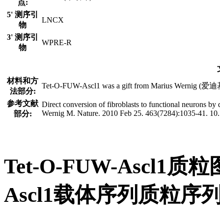
点:
5' 测序引
LNCX
物
3' 测序引
WPRE-R
物
材料和方
Tet-O-FUW-Ascl1 was a gift from Marius Wernig (爱迪
法部分:
参考文献
Direct conversion of fibroblasts to functional neurons b
Wernig M. Nature. 2010 Feb 25. 463(7284):1035-41. 1
部分:
Tet-O-FUW-Ascl1
Ascl1载体序列质粒