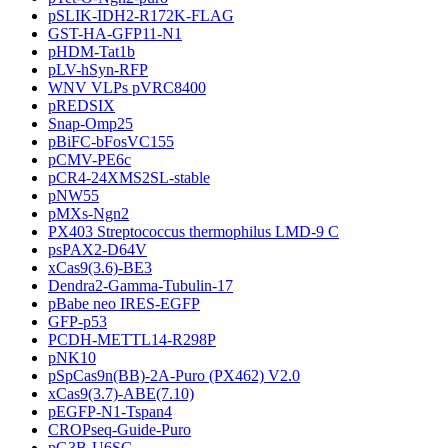
pSLIK-IDH2-R172K-FLAG
GST-HA-GFP11-N1
pHDM-Tat1b
pLV-hSyn-RFP
WNV VLPs pVRC8400
pREDSIX
Snap-Omp25
pBiFC-bFosVC155
pCMV-PE6c
pCR4-24XMS2SL-stable
pNW55
pMXs-Ngn2
PX403 Streptococcus thermophilus LMD-9 C
psPAX2-D64V
xCas9(3.6)-BE3
Dendra2-Gamma-Tubulin-17
pBabe neo IRES-EGFP
GFP-p53
PCDH-METTL14-R298P
pNK10
pSpCas9n(BB)-2A-Puro (PX462) V2.0
xCas9(3.7)-ABE(7.10)
pEGFP-N1-Tspan4
CROPseq-Guide-Puro
pG3B-U6SC