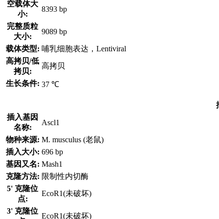
空载体大
8393 bp
小:
完整质粒
9089 bp
大小:
载体类型:
哺乳细胞表达，Lentiviral
高拷贝/低
高拷贝
拷贝:
生长条件:
37 ℃
插入基因
Ascl1
名称:
物种来源:
M. musculus (老鼠)
插入大小:
696 bp
基因又名:
Mash1
克隆方法:
限制性内切酶
5' 克隆位
EcoR1(未破坏)
点:
3' 克隆位
EcoR1(未破坏)