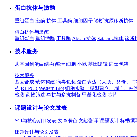
蛋白抗体与激酶
重组蛋白
激酶
抗体
工具酶
细胞因子
诊断抗原
诊断抗体
蛋白抗体与激酶
重组蛋白
重组激酶
工具酶
Abcam抗体
Satacruz抗体
诊断
技术服务
从基因到蛋白结构
酶活
细胞
小鼠
基因编辑
病毒包装
技术服务
基因合成
载体构建
病毒包装
蛋白表达（大肠、酵母、哺
构
RT-PCR
Western Blot
细胞实验（模型建立、凋亡、粘
检测
药物筛选
单抗与多抗制备
甲基化检测
芯片
课题设计与论文发表
SCI与核心期刊发表
文章润色
文献翻译
课题设计
标书撰
课题设计与论文发表