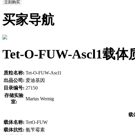
立刻购买
买家导航
Tet-O-FUW-Ascl
质粒名称:
Tet-O-FUW-Ascl1
出品公司:
爱迪基因
目录编号:
27150
存储实验
Marius Wernig
室:
载
载体名称:
TetO-FUW
载体抗性:
氨苄霉素