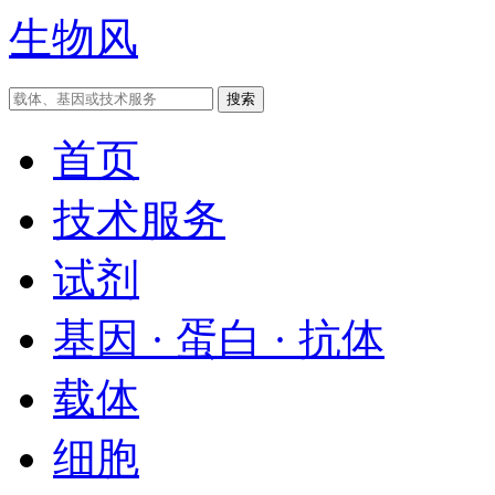
生物风
首页
技术服务
试剂
基因 · 蛋白 · 抗体
载体
细胞