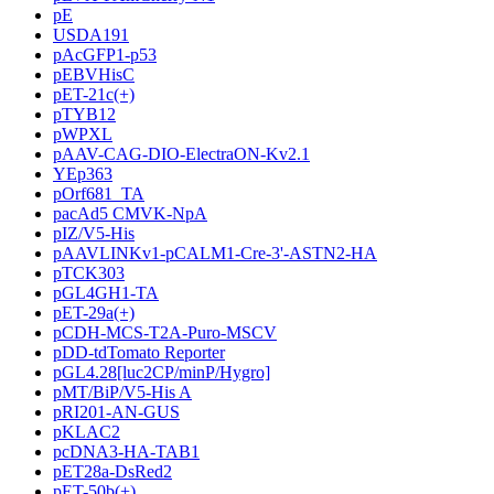
pE
USDA191
pAcGFP1-p53
pEBVHisC
pET-21c(+)
pTYB12
pWPXL
pAAV-CAG-DIO-ElectraON-Kv2.1
YEp363
pOrf681_TA
pacAd5 CMVK-NpA
pIZ/V5-His
pAAVLINKv1-pCALM1-Cre-3'-ASTN2-HA
pTCK303
pGL4GH1-TA
pET-29a(+)
pCDH-MCS-T2A-Puro-MSCV
pDD-tdTomato Reporter
pGL4.28[luc2CP/minP/Hygro]
pMT/BiP/V5-His A
pRI201-AN-GUS
pKLAC2
pcDNA3-HA-TAB1
pET28a-DsRed2
pET-50b(+)