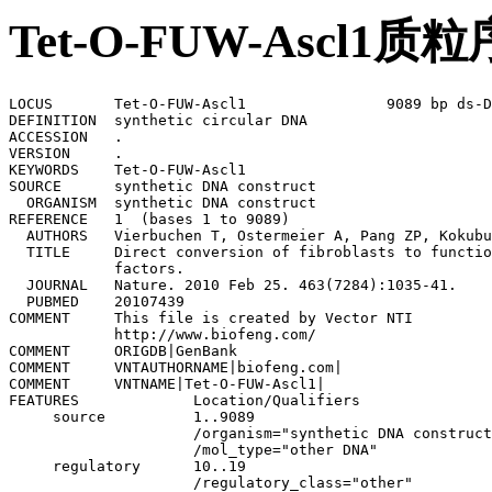
Tet-O-FUW-Ascl
LOCUS       Tet-O-FUW-Ascl1                9089 bp ds-DNA     circular SYN 10-JAN-2018
DEFINITION  synthetic circular DNA
ACCESSION   .
VERSION     .
KEYWORDS    Tet-O-FUW-Ascl1
SOURCE      synthetic DNA construct
  ORGANISM  synthetic DNA construct
REFERENCE   1  (bases 1 to 9089)
  AUTHORS   Vierbuchen T, Ostermeier A, Pang ZP, Kokubu Y, Sudhof TC, Wernig M
  TITLE     Direct conversion of fibroblasts to functional neurons by defined 
            factors.
  JOURNAL   Nature. 2010 Feb 25. 463(7284):1035-41.
  PUBMED    20107439
COMMENT     This file is created by Vector NTI
            http://www.biofeng.com/
COMMENT     ORIGDB|GenBank
COMMENT     VNTAUTHORNAME|biofeng.com|
COMMENT     VNTNAME|Tet-O-FUW-Ascl1|
FEATURES             Location/Qualifiers
     source          1..9089
                     /organism="synthetic DNA construct"
                     /mol_type="other DNA"
     regulatory      10..19
                     /regulatory_class="other"
                     /note="vertebrate consensus sequence for strong initiation 
                     of translation (Kozak, 1987)"
     misc_feature    736..1324
                     /label=WPRE
                     /note="woodchuck hepatitis virus posttranscriptional 
                     regulatory element"
     primer_bind     complement(789..809)
                     /label=WPRE-R
                     /note="WPRE, reverse primer"
     CDS             complement(1207..1218)
                     /codon_start=1
                     /product="Factor Xa recognition and cleavage site"
                     /label=Factor Xa site
                     /translation="IEGR"
     primer_bind     complement(1327..1343)
                     /label=KS primer
                     /note="common sequencing primer, one of multiple similar 
                     variants"
     primer_bind     complement(1328..1344)
                     /label=pBluescriptKS
                     /note="For pBluescript vector"
     LTR             1849..2029
                     /label=5' LTR (truncated)
                     /note="truncated 5' long terminal repeat (LTR) from HIV-1"
     primer_bind     complement(2055..2072)
                     /label=BGH-rev
                     /note="Bovine growth hormone terminator, reverse primer. 
                     Also called BGH reverse"
     polyA_signal    2061..2285
                     /label=bGH poly(A) signal
                     /note="bovine growth hormone polyadenylation signal"
     rep_origin      2331..2759
                     /direction=RIGHT
                     /label=f1 ori
                     /note="f1 bacteriophage origin of replication; arrow 
                     indicates direction of (+) strand synthesis"
     primer_bind     complement(2418..2437)
                     /label=F1ori-R
                     /note="F1 origin, reverse primer"
     primer_bind     2628..2649
                     /label=F1ori-F
                     /note="F1 origin, forward primer"
     primer_bind     complement(2768..2788)
                     /label=pBABE 3'
                     /note="SV40 enhancer, reverse primer for pBABE vectors"
     promoter        2773..3102
                     /label=SV40 promoter
                     /note="SV40 enhancer and early promoter"
     rep_origin      2953..3088
                     /label=SV40 ori
                     /note="SV40 origin of replication"
     primer_bind     3015..3034
                     /label=SV40pro-F
                     /note="SV40 promoter/origin, forward primer"
     promoter        3150..3197
                     /label=EM7 promoter
                     /note="synthetic bacterial promoter "
     CDS             3216..3590
                     /codon_start=1
                     /gene="Sh ble from Streptoalloteichus hindustanus"
                     /product="antibiotic-binding protein"
                     /label=BleoR
                     /note="confers resistance to bleomycin, phleomycin, and 
                     Zeocin(TM)"
                     /translation="MAKLTSAVPVLTARDVAGAVEFWTDRLGFSRDFVEDDFAGVVRDD
                     VTLFISAVQDQVVPDNTLAWVWVRGLDELYAEWSEVVSTNFRDASGPAMTEIGEQPWGR
                     EFALRDPAGNCVHFVAEEQD"
     polyA_signal    3720..3841
                     /label=SV40 poly(A) signal
                     /note="SV40 polyadenylation signal"
     primer_bind     complement(3757..3776)
                     /label=SV40pA-R
                     /note="SV40 polyA, reverse primer"
     primer_bind     3811..3830
                     /label=EBV-rev
                     /note="SV40 polyA terminator, reverse primer"
     primer_bind     complement(3890..3906)
                     /label=M13 rev
                     /note="common sequencing primer, one of multiple similar 
                     variants"
     primer_bind     complement(3890..3906)
                     /label=M13 Reverse
                     /note="In lacZ gene. Also called M13-rev"
     primer_bind     complement(3903..3925)
                     /label=M13/pUC Reverse
                     /note="In lacZ gene"
     protein_bind    3914..3930
                     /label=lac operator
                     /bound_moiety="lac repressor encoded by lacI"
                     /note="The lac repressor binds to the lac operator to 
                     inhibit transcription in E. coli. This inhibition can be 
                     relieved by adding lactose or 
                     isopropyl-beta-D-thiogalactopyranoside (IPTG)."
     promoter        complement(3938..3968)
                     /label=lac promoter
                     /note="promoter for the E. coli lac operon"
     protein_bind    3983..4004
                     /label=CAP binding site
                     /bound_moiety="E. coli catabolite activator protein"
                     /note="CAP binding activates transcription in the presence 
                     of cAMP."
     primer_bind     complement(4121..4138)
                     /label=L4440
                     /note="L4440 vector, forward primer"
     rep_origin      complement(4292..4880)
                     /direction=LEFT
                     /label=ori
                     /note="high-copy-number ColE1/pMB1/pBR322/pUC origin of 
                     replication"
     primer_bind     complement(4372..4391)
                     /label=pBR322ori-F
                 