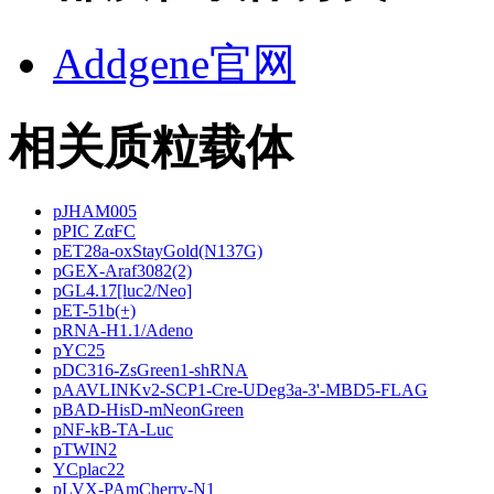
Addgene官网
相关质粒载体
pJHAM005
pPIC ZαFC
pET28a-oxStayGold(N137G)
pGEX-Araf3082(2)
pGL4.17[luc2/Neo]
pET-51b(+)
pRNA-H1.1/Adeno
pYC25
pDC316-ZsGreen1-shRNA
pAAVLINKv2-SCP1-Cre-UDeg3a-3'-MBD5-FLAG
pBAD-HisD-mNeonGreen
pNF-kB-TA-Luc
pTWIN2
YCplac22
pLVX-PAmCherry-N1