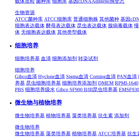
载体质粒
菌种库
细胞库
基因cDNA
Addgene
感受态
生物资源
ATCC菌种库
ATCC细胞库
普通细胞株
其他菌种
基因cD
细胞表达载体
酵母表达载体
昆虫表达载体
腺病毒载体
慢
体
无细胞表达载体
其他类型载体
细胞培养
细胞培养基
血清
细胞添加剂
转染试剂
细胞培养
Gibco血清
Hyclone血清
Sigma血清
Corning血清
PAN血清
养基
昆虫细胞培养基
细胞培养添加剂
DMEM
RPMI-1640
PBS
细胞培养级水
Gibco SF900 II/III昆虫培养基
EMSF9
微生物与植物培养
微生物培养基
植物培养基
藻类培养基
抗生素
添加剂
微生物培养
微生物培养基
藻类培养基
植物培养基
ATCC培养基
抗生