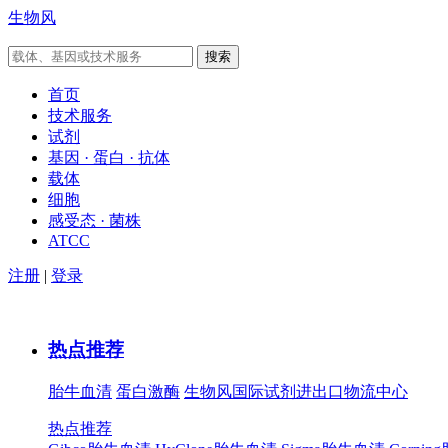
生物风
首页
技术服务
试剂
基因 · 蛋白 · 抗体
载体
细胞
感受态 · 菌株
ATCC
注册
|
登录
热点推荐
胎牛血清
蛋白激酶
生物风国际试剂进出口物流中心
热点推荐