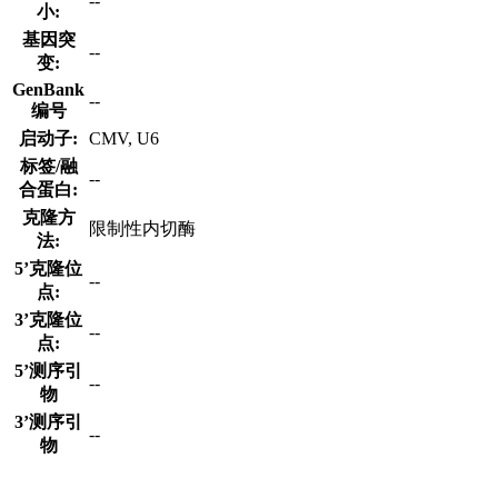
--
小:
基因突
--
变:
GenBank
--
编号
启动子:
CMV, U6
标签/融
--
合蛋白:
克隆方
限制性内切酶
法:
5’克隆位
--
点:
3’克隆位
--
点:
5’测序引
--
物
3’测序引
--
物