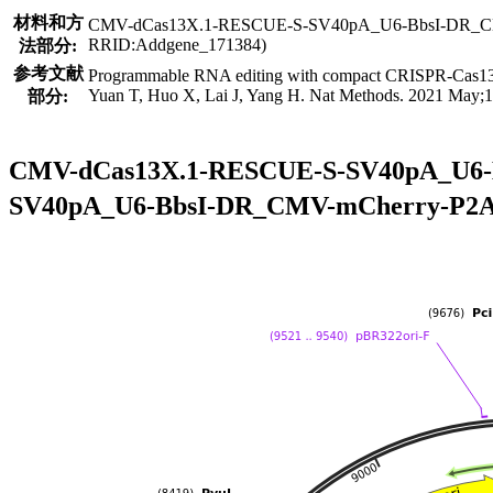
材料和方
CMV-dCas13X.1-RESCUE-S-SV40pA_U6-BbsI-DR_CMV-mChe
RRID:Addgene_171384)
法部分:
参考文献
Programmable RNA editing with compact CRISPR-Cas13 
Yuan T, Huo X, Lai J, Yang H. Nat Methods. 2021 May;
部分:
CMV-dCas13X.1-RESCUE-S-SV40pA_
SV40pA_U6-BbsI-DR_CMV-mChe