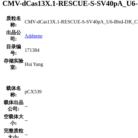
CMV-dCas13X.1-RESCUE-S-SV40pA_
质粒名
CMV-dCas13X.1-RESCUE-S-SV40pA_U6-BbsI-DR_C
称:
出品公
Addgene
司:
目录编
171384
号:
存储实验
Hui Yang
室:
载体名
pCX539
称:
载体出品
--
公司:
空载体大
--
小:
完整质粒
--
大小: