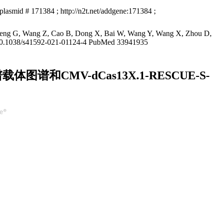
 # 171384 ; http://n2t.net/addgene:171384 ;
 Geng G, Wang Z, Cao B, Dong X, Bai W, Wang Y, Wang X, Zhou D,
. 10.1038/s41592-021-01124-4 PubMed 33941935
粒图谱载体图谱和CMV-dCas13X.1-RESCUE-S-