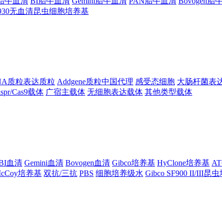
ng胎牛血清
BI胎牛血清
Gemini胎牛血清
PAN胎牛血清
Bovogen
F930无血清昆虫细胞培养基
NA质粒表达质粒
Addgene质粒中国代理
感受态细胞
大肠杆菌表
ispr/Cas9载体
广宿主载体
无细胞表达载体
其他类型载体
BI血清
Gemini血清
Bovogen血清
Gibco培养基
HyClone培养基
A
cCoy培养基
双抗/三抗
PBS
细胞培养级水
Gibco SF900 II/III