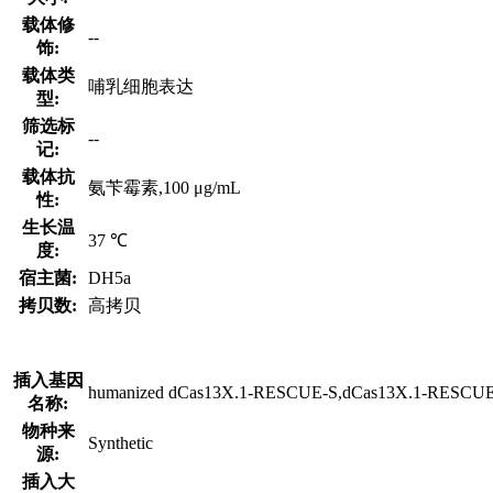
载体修
--
饰:
载体类
哺乳细胞表达
型:
筛选标
--
记:
载体抗
氨苄霉素,100 μg/mL
性:
生长温
37 ℃
度:
宿主菌:
DH5a
拷贝数:
高拷贝
插入基因
humanized dCas13X.1-RESCUE-S,dCas13X.1-RESCU
名称:
物种来
Synthetic
源:
插入大