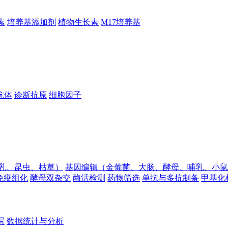
素
培养基添加剂
植物生长素
M17培养基
抗体
诊断抗原
细胞因子
乳、昆虫、枯草）
基因编辑（金葡菌、大肠、酵母、哺乳、小鼠
免疫组化
酵母双杂交
酶活检测
药物筛选
单抗与多抗制备
甲基化
写
数据统计与分析