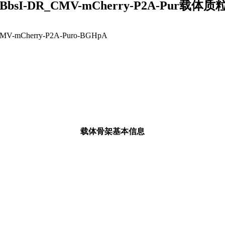
U6-BbsI-DR_CMV-mCherry-P2A-Pur载
MV-mCherry-P2A-Puro-BGHpA
载体骨架基本信息