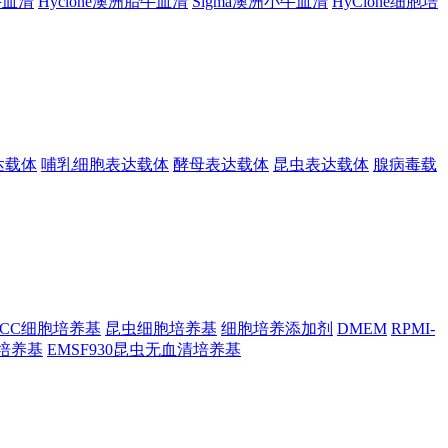
胎牛血清
Hyclone澳洲胎牛血清
Sigma澳洲小牛血清
HyClone细胞培
达载体
哺乳细胞表达载体
酵母表达载体
昆虫表达载体
腺病毒载
TCC细胞培养基
昆虫细胞培养基
细胞培养添加剂
DMEM
RPMI-
昆虫培养基
EMSF930昆虫无血清培养基