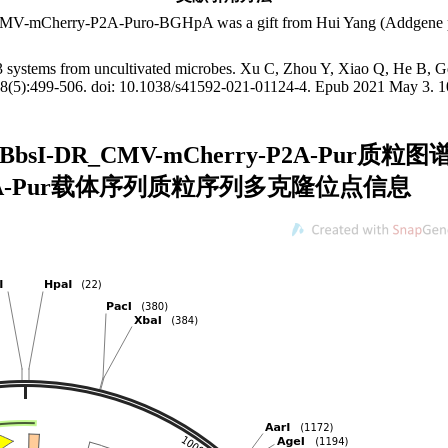
rry-P2A-Puro-BGHpA was a gift from Hui Yang (Addgene plasmid
systems from uncultivated microbes. Xu C, Zhou Y, Xiao Q, He B,
18(5):499-506. doi: 10.1038/s41592-021-01124-4. Epub 2021 May 3
U6-BbsI-DR_CMV-mCherry-P2A-Pur质
rry-P2A-Pur载体序列质粒序列多克隆位点信息