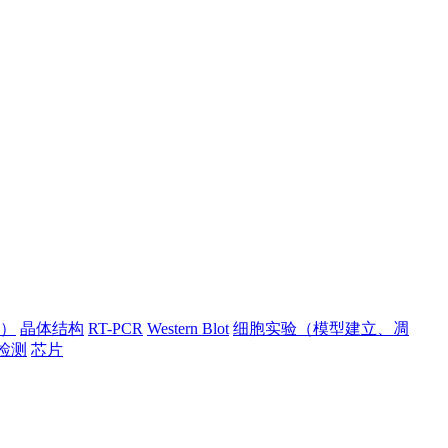
）
晶体结构
RT-PCR
Western Blot
细胞实验（模型建立、凋
检测
芯片