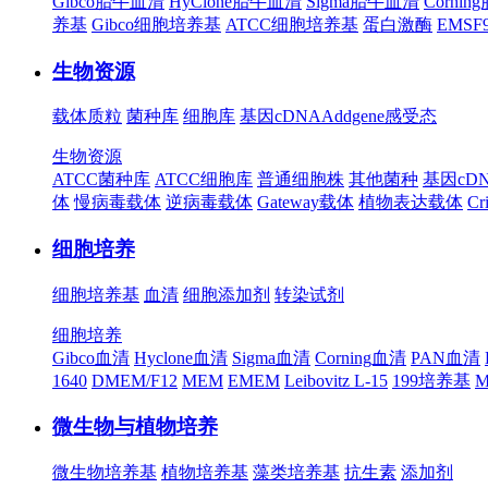
Gibco胎牛血清
HyClone胎牛血清
Sigma胎牛血清
Corni
养基
Gibco细胞培养基
ATCC细胞培养基
蛋白激酶
EMS
生物资源
载体质粒
菌种库
细胞库
基因cDNA
Addgene
感受态
生物资源
ATCC菌种库
ATCC细胞库
普通细胞株
其他菌种
基因cD
体
慢病毒载体
逆病毒载体
Gateway载体
植物表达载体
Cr
细胞培养
细胞培养基
血清
细胞添加剂
转染试剂
细胞培养
Gibco血清
Hyclone血清
Sigma血清
Corning血清
PAN血清
1640
DMEM/F12
MEM
EMEM
Leibovitz L-15
199培养基
M
微生物与植物培养
微生物培养基
植物培养基
藻类培养基
抗生素
添加剂