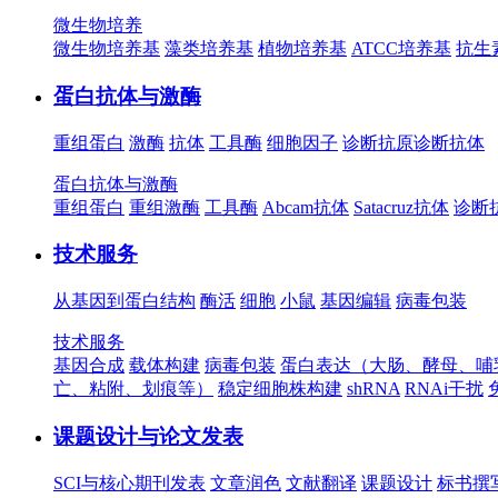
微生物培养
微生物培养基
藻类培养基
植物培养基
ATCC培养基
抗生
蛋白抗体与激酶
重组蛋白
激酶
抗体
工具酶
细胞因子
诊断抗原
诊断抗体
蛋白抗体与激酶
重组蛋白
重组激酶
工具酶
Abcam抗体
Satacruz抗体
诊断
技术服务
从基因到蛋白结构
酶活
细胞
小鼠
基因编辑
病毒包装
技术服务
基因合成
载体构建
病毒包装
蛋白表达（大肠、酵母、哺
亡、粘附、划痕等）
稳定细胞株构建
shRNA
RNAi干扰
课题设计与论文发表
SCI与核心期刊发表
文章润色
文献翻译
课题设计
标书撰