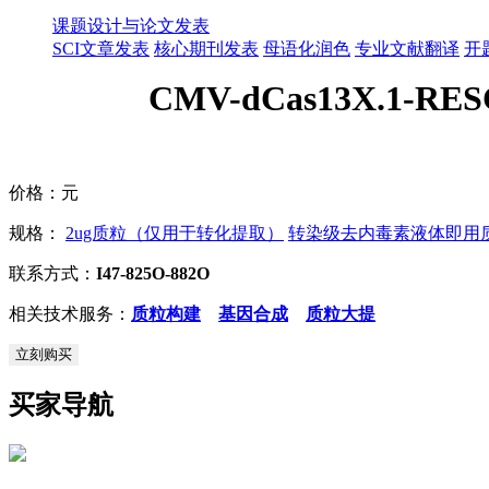
课题设计与论文发表
SCI文章发表
核心期刊发表
母语化润色
专业文献翻译
开
CMV-dCas13X.1-RES
价格：
元
规格：
2ug质粒（仅用于转化提取）
转染级去内毒素液体即用质粒
联系方式：
I47-825O-882O
相关技术服务：
质粒构建
基因合成
质粒大提
立刻购买
买家导航