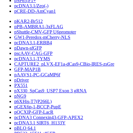
pSP65-F1+
pcDNA3.1/Zeo(-)
pCRE-DD-AmCyan1
pKAR2-Br512
pPB-AMBRA1-3xFLAG
pShuttle-CMV-GFP U6promoter
GW1-Peredox-mCherry-NLS
pcDNA3.1-ERBB4
pDawn-sfGFP
pscAAV-CAG-GFP
pcDNA3.1-TYMS
CAPTURE2_pLVX-EF1a-dCas9-CBio-IRES-zsGre
GFP-MAP1B
pAAVS1-PC-GCaMP6f
pDriver
PX551
pX330_SpCas9_USP7 Exon 3 gRNA
pNG9
p6XHis-T7(P266L)
pGEX6p-1-BCCP-PupE
pQCXIP-GFP-LacR
pcDNA3 Connexin43-GFP-APEX2
pcDNA3.1 SIRT6_H133Y
pBLO 64.1