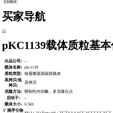
立刻购买
买家导航
pKC1139载体质粒基
出品公司:
--
载体名称:
pkc1139
质粒类型:
链霉菌基因敲除载体
高拷贝/低
高拷贝
拷贝:
克隆方法:
限制性内切酶，多克隆位点
启动子:
--
载体大小:
6.5kb
5' 测序引物
M13 (-21) Forward：TGTAAAACGACGGCCAGT