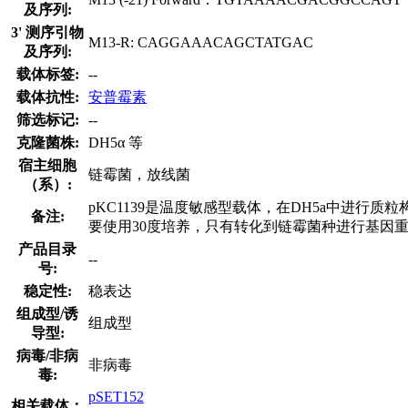
及序列:
3' 测序引物
M13-R: CAGGAAACAGCTATGAC
及序列:
载体标签:
--
载体抗性:
安普霉素
筛选标记:
--
克隆菌株:
DH5α 等
宿主细胞
链霉菌，放线菌
（系）:
pKC1139是温度敏感型载体，在DH5a中进行
备注:
要使用30度培养，只有转化到链霉菌种进行基因重
产品目录
--
号:
稳定性:
稳表达
组成型/诱
组成型
导型:
病毒/非病
非病毒
毒:
pSET152
相关载体：