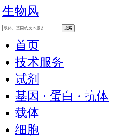
生物风
首页
技术服务
试剂
基因 · 蛋白 · 抗体
载体
细胞