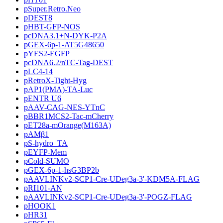
pSuper.Retro.Neo
pDEST8
pHBT-GFP-NOS
pcDNA3.1+N-DYK-P2A
pGEX-6p-1-AT5G48650
pYES2-EGFP
pcDNA6.2/nTC-Tag-DEST
pLC4-14
pRetroX-Tight-Hyg
pAP1(PMA)-TA-Luc
pENTR U6
pAAV-CAG-NES-YTnC
pBBR1MCS2-Tac-mCherry
pET28a-mOrange(M163A)
pAMβ1
pS-hydro_TA
pEYFP-Mem
pCold-SUMO
pGEX-6p-1-hsG3BP2b
pAAVLINKv2-SCP1-Cre-UDeg3a-3'-KDM5A-FLAG
pRI101-AN
pAAVLINKv2-SCP1-Cre-UDeg3a-3'-POGZ-FLAG
pHOOK1
pHR31