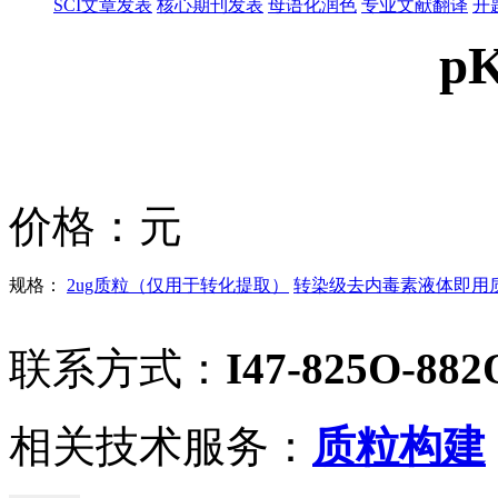
SCI文章发表
核心期刊发表
母语化润色
专业文献翻译
开
p
价格：
元
规格：
2ug质粒（仅用于转化提取）
转染级去内毒素液体即用质粒
联系方式：
I47-825O-882
相关技术服务：
质粒构建