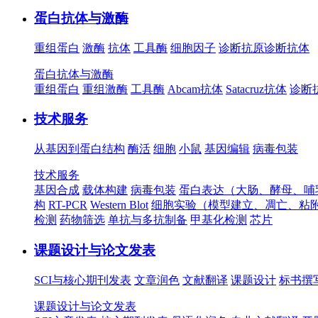
蛋白抗体与激酶
重组蛋白
激酶
抗体
工具酶
细胞因子
诊断抗原
诊断抗体
蛋白抗体与激酶
重组蛋白
重组激酶
工具酶
Abcam抗体
Satacruz抗体
诊断
技术服务
从基因到蛋白结构
酶活
细胞
小鼠
基因编辑
病毒包装
技术服务
基因合成
载体构建
病毒包装
蛋白表达（大肠、酵母、哺
构
RT-PCR
Western Blot
细胞实验（模型建立、凋亡、粘
检测
药物筛选
单抗与多抗制备
甲基化检测
芯片
课题设计与论文发表
SCI与核心期刊发表
文章润色
文献翻译
课题设计
标书撰
课题设计与论文发表