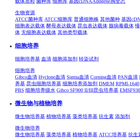
载体质粒
菌种库
细胞库
基因cDNA
Addgene
感受态
生物资源
ATCC菌种库
ATCC细胞库
普通细胞株
其他菌种
基因cD
细胞表达载体
酵母表达载体
昆虫表达载体
腺病毒载体
慢
体
无细胞表达载体
其他类型载体
细胞培养
细胞培养基
血清
细胞添加剂
转染试剂
细胞培养
Gibco血清
Hyclone血清
Sigma血清
Corning血清
PAN血清
养基
昆虫细胞培养基
细胞培养添加剂
DMEM
RPMI-1640
PBS
细胞培养级水
Gibco SF900 II/III昆虫培养基
EMSF9
微生物与植物培养
微生物培养基
植物培养基
藻类培养基
抗生素
添加剂
微生物培养
微生物培养基
藻类培养基
植物培养基
ATCC培养基
抗生