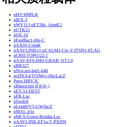
pHY300PLK
pIEX-3
pWY113 pET28a_AtmtE2
pUTK21
pQE-16
pFastBac1-His-C
pAX01-ComK
pAAVLINKv1-pCALM1-Cre-3'-ITSN1-FLAG
pCRII-TOPO/22-1
pAAV-EFS-DIO-GRAB_OT1.0
pBR327
pNov.aro-bgl1-640
pcDNA4/TO/Myc-His/LacZ
Pgex-HRV3C
pBluescript II KS(-)
pET-53-DEST
pFR-Luc
pSwitch
pLenti6/V5-GW/lacZ
pMAL-p5x
pMCS-Green-Renilla-Luc
pAAVLINK-EF1a-5'-PXDN
pHT01