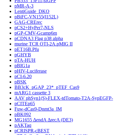
PB533_15F11-sfGFP
pMR-A-3
LentiGuide_DKO
pBiFC-VN155(I152L)
GAG-CRErec
pCS2+HyPer7-NLS
pGP-CMV-Gcamp6m
pCDNA3 Flag p38 alpha
murine TCR OTI-2A.pMIG II
pET16B.Pfu
pGHYB
pTA-HUH
pBIG1a
pHIV-Luciferase
pCI-6.20
pBSK
BB3cK_pGAP_23*_pTEF_Cas9
mARG1 cassette 3
AAV phSyn1(S)-FLEX-tdTomato-T2A-SypEGFP-
pCITEp65
Fuw-dCas9-Dnmt3a_IM
pBK092
MG1655 ΔendA ΔrecA (DE3)
pAKTaq
pCRISPR-cBEST