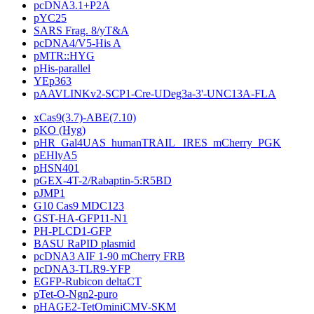
pcDNA3.1+P2A
pYC25
SARS Frag. 8/yT&A
pcDNA4/V5-His A
pMTR::HYG
pHis-parallel
YEp363
pAAVLINKv2-SCP1-Cre-UDeg3a-3'-UNC13A-FLA
xCas9(3.7)-ABE(7.10)
pKO (Hyg)
pHR_Gal4UAS_humanTRAIL _IRES_mCherry_PGK
pEHlyA5
pHSN401
pGEX-4T-2/Rabaptin-5:R5BD
pJMP1
G10 Cas9 MDC123
GST-HA-GFP11-N1
PH-PLCD1-GFP
BASU RaPID plasmid
pcDNA3 AIF 1-90 mCherry FRB
pcDNA3-TLR9-YFP
EGFP-Rubicon deltaCT
pTet-O-Ngn2-puro
pHAGE2-TetOminiCMV-SKM