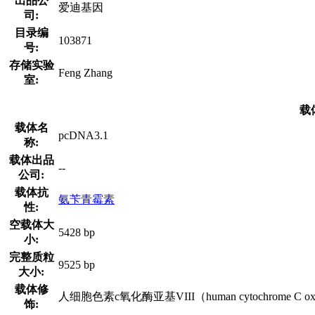
出品公
爱迪基因
司:
目录编
103871
号:
存储实验
Feng Zhang
室:
载
载体名
pcDNA3.1
称:
载体出品
--
公司:
载体抗
氨苄青霉素
性:
空载体大
5428 bp
小:
完整质粒
9525 bp
大小:
载体修
人细胞色素c氧化酶亚基VIII（human cytochrome C oxidas
饰: