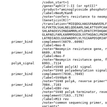
                     /codon_start=1

                     /gene="aph(3')-II (or nptII)"

                     /product="aminoglycoside phosphotr
                     /label=NeoR/KanR

                     /note="confers resistance to neom