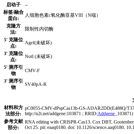
启动子
--
标签/融合
人细胞色素c氧化酶亚基VIII（N端）
蛋白:
克隆方
限制性内切酶
法:
5' 克隆位
AgeI(未破坏)
点:
3' 克隆位
NotI (未破坏)
点:
5' 测序引
CMV-F
物
3' 测序引
SV40pA-R
物
材料和方
pC0055-CMV-dPspCas13b-GS-ADAR2DD(E488Q/T375G)-d
http://n2t.net/addgene:103871 ; RRID:
Addgene
_103871)
法部分:
参考文献
RNA editing with CRISPR-Cas13. Cox DBT, Gootenberg J
Oct 25. pii: eaaq0180. doi: 10.1126/science.aaq0180. 
部分: