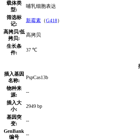
载体类
哺乳细胞表达
型:
筛选标
新霉素
（
G418
）
记:
高拷贝/低
高拷贝
拷贝:
生长条
37 ℃
件:
插入基因
PspCas13b
名称:
物种来
--
源:
插入大
2949 bp
小:
基因突
--
变:
GenBank
--
编号