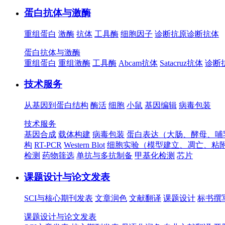
蛋白抗体与激酶
重组蛋白
激酶
抗体
工具酶
细胞因子
诊断抗原
诊断抗体
蛋白抗体与激酶
重组蛋白
重组激酶
工具酶
Abcam抗体
Satacruz抗体
诊断
技术服务
从基因到蛋白结构
酶活
细胞
小鼠
基因编辑
病毒包装
技术服务
基因合成
载体构建
病毒包装
蛋白表达（大肠、酵母、哺
构
RT-PCR
Western Blot
细胞实验（模型建立、凋亡、粘
检测
药物筛选
单抗与多抗制备
甲基化检测
芯片
课题设计与论文发表
SCI与核心期刊发表
文章润色
文献翻译
课题设计
标书撰
课题设计与论文发表