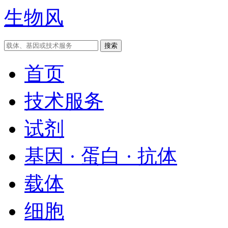
生物风
首页
技术服务
试剂
基因 · 蛋白 · 抗体
载体
细胞