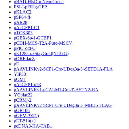
pBAD-HisD-mNeonGreen
PSLJ-pFRIg-GFP
pKLAC2
pSP64-fl-
pAR28
pAcGFP1-C1
pTCK303
pGEX-6p-1-GTBP1
pCDH-MCS-T2A-Puro-MSCV
pPIC ZαFC
pET28a-oxStayGold(N137G)
pORF-lacZ
pE
pAAVLINKv2-SCP1-Cre-UDeg3a-3'-SETD1A-FLA
YIP33
pOM1
pAcGFP1-p53
pAAVLINKv1-pCALM1-Cre-3'-ASTN2-HA
YCplac22
pCRMj-2
pAAVLINKv2-SCP1-Cre-UDeg3a-3'-MBD5-FLAG
pGR106
pGEM-3Zf(-)
pET-51b(+)
pcDNA3-HA-TAB1