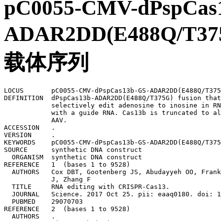
pC0055-CMV-dPspCas
ADAR2DD(E488Q/T37
载体序列
LOCUS       pC0055-CMV-dPspCas13b-GS-ADAR2DD(E488Q/T375
DEFINITION  dPspCas13b-ADAR2DD(E488Q/T375G) fusion that
            selectively edit adenosine to inosine in RN
            with a guide RNA. Cas13b is truncated to al
            AAV.

ACCESSION   .

VERSION     .

KEYWORDS    pC0055-CMV-dPspCas13b-GS-ADAR2DD(E488Q/T375
SOURCE      synthetic DNA construct

  ORGANISM  synthetic DNA construct

REFERENCE   1  (bases 1 to 9528)

  AUTHORS   Cox DBT, Gootenberg JS, Abudayyeh OO, Frank
            J, Zhang F

  TITLE     RNA editing with CRISPR-Cas13.

  JOURNAL   Science. 2017 Oct 25. pii: eaaq0180. doi: 1
  PUBMED    29070703

REFERENCE   2  (bases 1 to 9528)

  AUTHORS   .
