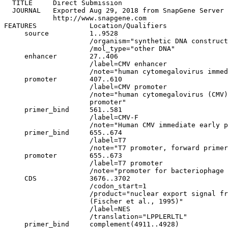
  TITLE     Direct Submission

  JOURNAL   Exported Aug 29, 2018 from SnapGene Server 
            http://www.snapgene.com

FEATURES             Location/Qualifiers

     source          1..9528

                     /organism="synthetic DNA construct
                     /mol_type="other DNA"

     enhancer        27..406

                     /label=CMV enhancer

                     /note="human cytomegalovirus immed
     promoter        407..610

                     /label=CMV promoter

                     /note="human cytomegalovirus (CMV)
                     promoter"

     primer_bind     561..581

                     /label=CMV-F

                     /note="Human CMV immediate early p
     primer_bind     655..674

                     /label=T7

                     /note="T7 promoter, forward primer
     promoter        655..673

                     /label=T7 promoter

                     /note="promoter for bacteriophage 
     CDS             3676..3702

                     /codon_start=1

                     /product="nuclear export signal fr
                     (Fischer et al., 1995)"

                     /label=NES

                     /translation="LPPLERLTL"

     primer_bind     complement(4911..4928)
