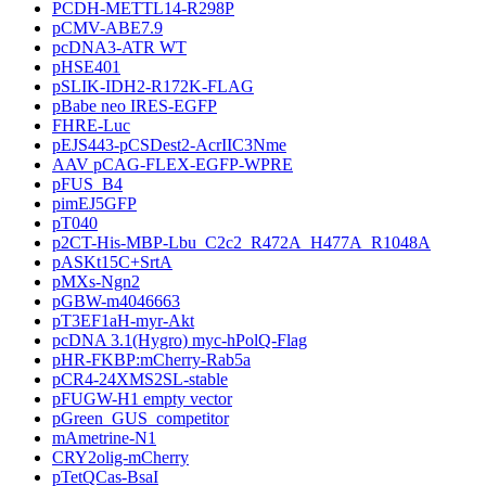
PCDH-METTL14-R298P
pCMV-ABE7.9
pcDNA3-ATR WT
pHSE401
pSLIK-IDH2-R172K-FLAG
pBabe neo IRES-EGFP
FHRE-Luc
pEJS443-pCSDest2-AcrIIC3Nme
AAV pCAG-FLEX-EGFP-WPRE
pFUS_B4
pimEJ5GFP
pT040
p2CT-His-MBP-Lbu_C2c2_R472A_H477A_R1048A
pASKt15C+SrtA
pMXs-Ngn2
pGBW-m4046663
pT3EF1aH-myr-Akt
pcDNA 3.1(Hygro) myc-hPolQ-Flag
pHR-FKBP:mCherry-Rab5a
pCR4-24XMS2SL-stable
pFUGW-H1 empty vector
pGreen_GUS_competitor
mAmetrine-N1
CRY2olig-mCherry
pTetQCas-BsaI