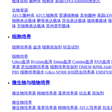
载体质粒
菌种库
细胞库
基因cDNA
Addgene
感受态
生物资源
ATCC菌种库
ATCC细胞库
普通细胞株
其他菌种
基因cD
细胞表达载体
酵母表达载体
昆虫表达载体
腺病毒载体
慢
体
无细胞表达载体
其他类型载体
细胞培养
细胞培养基
血清
细胞添加剂
转染试剂
细胞培养
Gibco血清
Hyclone血清
Sigma血清
Corning血清
PAN血清
养基
昆虫细胞培养基
细胞培养添加剂
DMEM
RPMI-1640
PBS
细胞培养级水
Gibco SF900 II/III昆虫培养基
EMSF9
微生物与植物培养
微生物培养基
植物培养基
藻类培养基
抗生素
添加剂
微生物培养
微生物培养基
藻类培养基
植物培养基
ATCC培养基
抗生