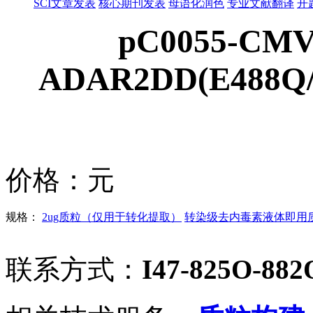
SCI文章发表
核心期刊发表
母语化润色
专业文献翻译
开
pC0055-CMV
ADAR2DD(E488Q/T
价格：
元
规格：
2ug质粒（仅用于转化提取）
转染级去内毒素液体即用质粒
联系方式：
I47-825O-882