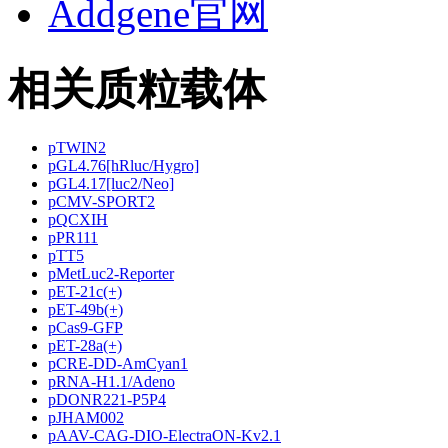
Addgene官网
相关质粒载体
pTWIN2
pGL4.76[hRluc/Hygro]
pGL4.17[luc2/Neo]
pCMV-SPORT2
pQCXIH
pPR111
pTT5
pMetLuc2-Reporter
pET-21c(+)
pET-49b(+)
pCas9-GFP
pET-28a(+)
pCRE-DD-AmCyan1
pRNA-H1.1/Adeno
pDONR221-P5P4
pJHAM002
pAAV-CAG-DIO-ElectraON-Kv2.1