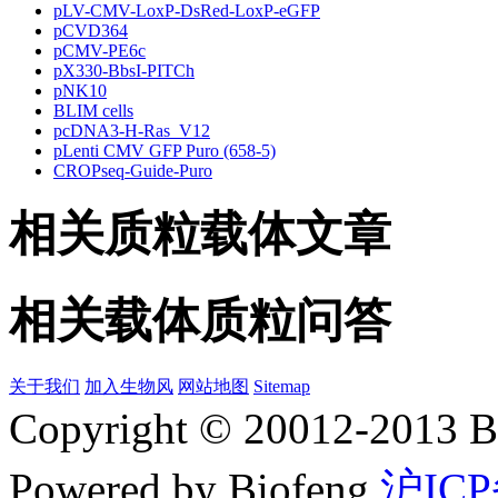
pLV-CMV-LoxP-DsRed-LoxP-eGFP
pCVD364
pCMV-PE6c
pX330-BbsI-PITCh
pNK10
BLIM cells
pcDNA3-H-Ras_V12
pLenti CMV GFP Puro (658-5)
CROPseq-Guide-Puro
相关质粒载体文章
相关载体质粒问答
关于我们
加入生物风
网站地图
Sitemap
Copyright © 20012-2
Powered by Biofeng
沪ICP