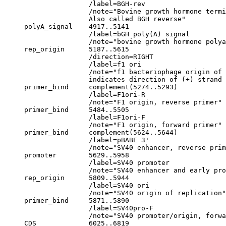
                     /label=BGH-rev

                     /note="Bovine growth hormone termi
                     Also called BGH reverse"

     polyA_signal    4917..5141

                     /label=bGH poly(A) signal

                     /note="bovine growth hormone polya
     rep_origin      5187..5615

                     /direction=RIGHT

                     /label=f1 ori

                     /note="f1 bacteriophage origin of 
                     indicates direction of (+) strand 
     primer_bind     complement(5274..5293)

                     /label=F1ori-R

                     /note="F1 origin, reverse primer"

     primer_bind     5484..5505

                     /label=F1ori-F

                     /note="F1 origin, forward primer"

     primer_bind     complement(5624..5644)

                     /label=pBABE 3'

                     /note="SV40 enhancer, reverse prim
     promoter        5629..5958

                     /label=SV40 promoter

                     /note="SV40 enhancer and early pro
     rep_origin      5809..5944

                     /label=SV40 ori

                     /note="SV40 origin of replication"

     primer_bind     5871..5890

                     /label=SV40pro-F

                     /note="SV40 promoter/origin, forwa
     CDS             6025..6819
