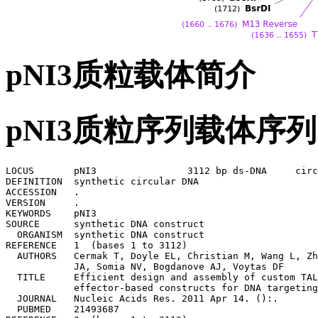
pNI3质粒载体简介
pNI3质粒序列载体序列
LOCUS       pNI3                3112 bp ds-DNA     circ
DEFINITION  synthetic circular DNA

ACCESSION   .

VERSION     .

KEYWORDS    pNI3

SOURCE      synthetic DNA construct

  ORGANISM  synthetic DNA construct

REFERENCE   1  (bases 1 to 3112)

  AUTHORS   Cermak T, Doyle EL, Christian M, Wang L, Zh
            JA, Somia NV, Bogdanove AJ, Voytas DF

  TITLE     Efficient design and assembly of custom TAL
            effector-based constructs for DNA targeting
  JOURNAL   Nucleic Acids Res. 2011 Apr 14. ():.

  PUBMED    21493687
