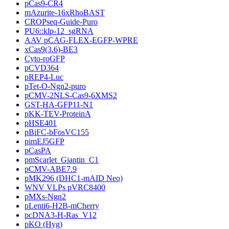
pCas9-CR4
mAzurite-16xRhoBAST
CROPseq-Guide-Puro
PU6::klp-12_sgRNA
AAV pCAG-FLEX-EGFP-WPRE
xCas9(3.6)-BE3
Cyto-roGFP
pCVD364
pREP4-Luc
pTet-O-Ngn2-puro
pCMV-2NLS-Cas9-6XMS2
GST-HA-GFP11-N1
pKK-TEV-ProteinA
pHSE401
pBiFC-bFosVC155
pimEJ5GFP
pCasPA
pmScarlet_Giantin_C1
pCMV-ABE7.9
pMK296 (DHC1-mAID Neo)
WNV VLPs pVRC8400
pMXs-Ngn2
pLenti6-H2B-mCherry
pcDNA3-H-Ras_V12
pKO (Hyg)