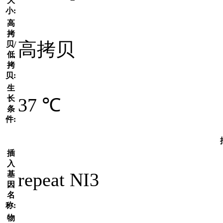
大
小:
高
拷
高拷贝
贝/
低
拷
贝:
生
长
37 ℃
条
件:
插
入
repeat NI3
基
因
名
称:
物