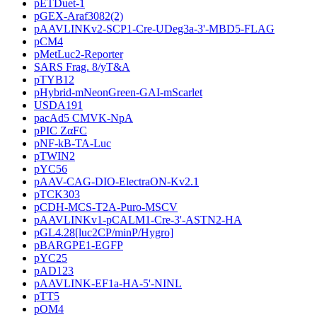
pETDuet-1
pGEX-Araf3082(2)
pAAVLINKv2-SCP1-Cre-UDeg3a-3'-MBD5-FLAG
pCM4
pMetLuc2-Reporter
SARS Frag. 8/yT&A
pTYB12
pHybrid-mNeonGreen-GAI-mScarlet
USDA191
pacAd5 CMVK-NpA
pPIC ZαFC
pNF-kB-TA-Luc
pTWIN2
pYC56
pAAV-CAG-DIO-ElectraON-Kv2.1
pTCK303
pCDH-MCS-T2A-Puro-MSCV
pAAVLINKv1-pCALM1-Cre-3'-ASTN2-HA
pGL4.28[luc2CP/minP/Hygro]
pBARGPE1-EGFP
pYC25
pAD123
pAAVLINK-EF1a-HA-5'-NINL
pTT5
pOM4