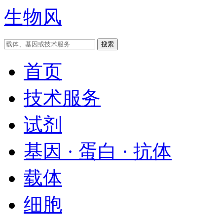
生物风
首页
技术服务
试剂
基因 · 蛋白 · 抗体
载体
细胞