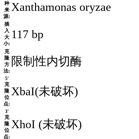
Xanthamonas oryzae
种
来
源:
插
117 bp
入
大
小:
克
限制性内切酶
隆
方
法:
5'
克
XbaI(未破坏)
隆
位
点:
3'
克
XhoI (未破坏)
隆
位
点: