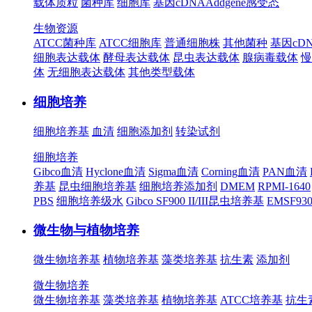
载体质粒
菌种库
细胞库
基因cDNA
Addgene
感受态
生物资源
ATCC菌种库
ATCC细胞库
普通细胞株
其他菌种
基因cD
细胞表达载体
酵母表达载体
昆虫表达载体
腺病毒载体
慢
体
无细胞表达载体
其他类型载体
细胞培养
细胞培养基
血清
细胞添加剂
转染试剂
细胞培养
Gibco血清
Hyclone血清
Sigma血清
Corning血清
PAN血清
养基
昆虫细胞培养基
细胞培养添加剂
DMEM
RPMI-1640
PBS
细胞培养级水
Gibco SF900 II/III昆虫培养基
EMSF9
微生物与植物培养
微生物培养基
植物培养基
藻类培养基
抗生素
添加剂
微生物培养
微生物培养基
藻类培养基
植物培养基
ATCC培养基
抗生