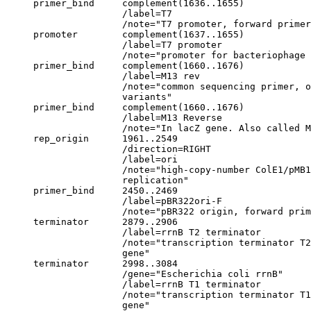
     primer_bind     complement(1636..1655)

                     /label=T7

                     /note="T7 promoter, forward primer
     promoter        complement(1637..1655)

                     /label=T7 promoter

                     /note="promoter for bacteriophage 
     primer_bind     complement(1660..1676)

                     /label=M13 rev

                     /note="common sequencing primer, o
                     variants"

     primer_bind     complement(1660..1676)

                     /label=M13 Reverse

                     /note="In lacZ gene. Also called M
     rep_origin      1961..2549

                     /direction=RIGHT

                     /label=ori

                     /note="high-copy-number ColE1/pMB1
                     replication"

     primer_bind     2450..2469

                     /label=pBR322ori-F

                     /note="pBR322 origin, forward prim
     terminator      2879..2906

                     /label=rrnB T2 terminator

                     /note="transcription terminator T2
                     gene"

     terminator      2998..3084

                     /gene="Escherichia coli rrnB"

                     /label=rrnB T1 terminator

                     /note="transcription terminator T1
                     gene"
