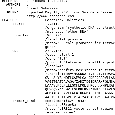
REFERENCE   2  (bases 1 to 3112)

  AUTHORS   .

  TITLE     Direct Submission

  JOURNAL   Exported May 13, 2021 from SnapGene Server 
            http://www.snapgene.com

FEATURES             Location/Qualifiers

     source          1..3112

                     /organism="synthetic DNA construct
                     /mol_type="other DNA"

     promoter        196..224

                     /label=tet promoter

                     /note="E. coli promoter for tetrac
                     gene"

     CDS             272..1462

                     /codon_start=1

                     /gene="tet"

                     /product="tetracycline efflux prot
                     /label=TcR

                     /note="confers resistance to tetra
                     /translation="MKSNNALIVILGTVTLDAVG
                     GVLLALYALMQFLCAPVLGALSDRFGRRPVLLAS
                     VAGITGATGAVAGAYIADITDGEDRARHFGLMSA
                     LAAAVLNGLNLLLGCFLMQESHKGERRPMPLRAF
                     QLVGQVPAALWVIFGEDRFRWSATMIGLSLAVFG
                     AGMAADALGYVLLAFATRGWMAFPIMILLASGGI
                     AALTSLTSIIGPLIVTAIYAASASTWNGLAWIVG
     primer_bind     complement(624..643)

                     /label=pBRrevBam

                     /note="pBR322 vectors, tet region,
                     reverse primer"
