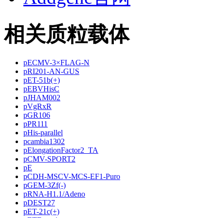
相关质粒载体
pECMV-3×FLAG-N
pRI201-AN-GUS
pET-51b(+)
pEBVHisC
pJHAM002
pVgRxR
pGR106
pPR111
pHis-parallel
pcambia1302
pElongationFactor2_TA
pCMV-SPORT2
pE
pCDH-MSCV-MCS-EF1-Puro
pGEM-3Zf(-)
pRNA-H1.1/Adeno
pDEST27
pET-21c(+)