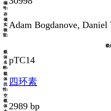
30998
编
号:
存
储
Adam Bogdanove, Daniel 
实
验
室:
载
载
pTC14
体
名
称:
载
四环素
体
抗
性:
空
载
2989 bp
体