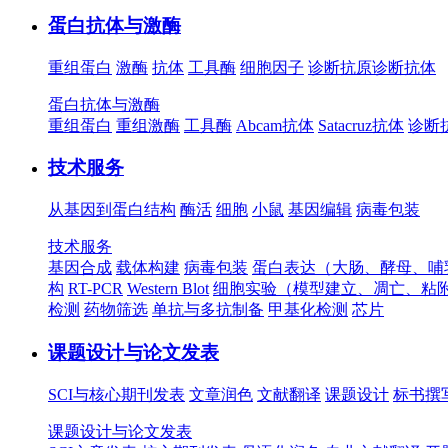
蛋白抗体与激酶
重组蛋白
激酶
抗体
工具酶
细胞因子
诊断抗原
诊断抗体
蛋白抗体与激酶
重组蛋白
重组激酶
工具酶
Abcam抗体
Satacruz抗体
诊断
技术服务
从基因到蛋白结构
酶活
细胞
小鼠
基因编辑
病毒包装
技术服务
基因合成
载体构建
病毒包装
蛋白表达（大肠、酵母、哺
构
RT-PCR
Western Blot
细胞实验（模型建立、凋亡、粘
检测
药物筛选
单抗与多抗制备
甲基化检测
芯片
课题设计与论文发表
SCI与核心期刊发表
文章润色
文献翻译
课题设计
标书撰
课题设计与论文发表