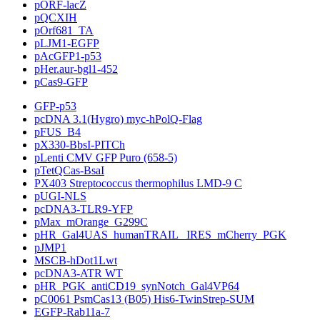
pORF-lacZ
pQCXIH
pOrf681_TA
pLJM1-EGFP
pAcGFP1-p53
pHer.aur-bgl1-452
pCas9-GFP
GFP-p53
pcDNA 3.1(Hygro) myc-hPolQ-Flag
pFUS_B4
pX330-BbsI-PITCh
pLenti CMV GFP Puro (658-5)
pTetQCas-BsaI
PX403 Streptococcus thermophilus LMD-9 C
pUGI-NLS
pcDNA3-TLR9-YFP
pMax_mOrange_G299C
pHR_Gal4UAS_humanTRAIL _IRES_mCherry_PGK
pJMP1
MSCB-hDot1Lwt
pcDNA3-ATR WT
pHR_PGK_antiCD19_synNotch_Gal4VP64
pC0061 PsmCas13 (B05) His6-TwinStrep-SUM
EGFP-Rab11a-7