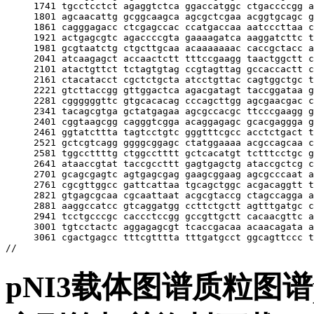
     1741 tgcctcctct agaggtctca ggaccatggc ctgaccccgg a
     1801 agcaacattg gcggcaagca agcgctcgaa acggtgcagc g
     1861 cagggagacc ctcgagccac ccatgaccaa aatcccttaa c
     1921 actgagcgtc agaccccgta gaaaagatca aaggatcttc t
     1981 gcgtaatctg ctgcttgcaa acaaaaaaac caccgctacc a
     2041 atcaagagct accaactctt tttccgaagg taactggctt c
     2101 atactgttct tctagtgtag ccgtagttag gccaccactt c
     2161 ctacatacct cgctctgcta atcctgttac cagtggctgc t
     2221 gtcttaccgg gttggactca agacgatagt taccggataa g
     2281 cggggggttc gtgcacacag cccagcttgg agcgaacgac c
     2341 tacagcgtga gctatgagaa agcgccacgc ttcccgaagg g
     2401 cggtaagcgg cagggtcgga acaggagagc gcacgaggga g
     2461 ggtatcttta tagtcctgtc gggtttcgcc acctctgact t
     2521 gctcgtcagg ggggcggagc ctatggaaaa acgccagcaa c
     2581 tggccttttg ctggcctttt gctcacatgt tctttcctgc g
     2641 ataaccgtat taccgccttt gagtgagctg ataccgctcg c
     2701 gcagcgagtc agtgagcgag gaagcggaag agcgcccaat a
     2761 cgcgttggcc gattcattaa tgcagctggc acgacaggtt t
     2821 gtgagcgcaa cgcaattaat acgcgtaccg ctagccagga a
     2881 aaggccatcc gtcaggatgg ccttctgctt agtttgatgc c
     2941 tcctgcccgc caccctccgg gccgttgctt cacaacgttc a
     3001 tgtcctactc aggagagcgt tcaccgacaa acaacagata a
     3061 cgactgagcc tttcgtttta tttgatgcct ggcagttccc t
pNI3载体图谱质粒图谱