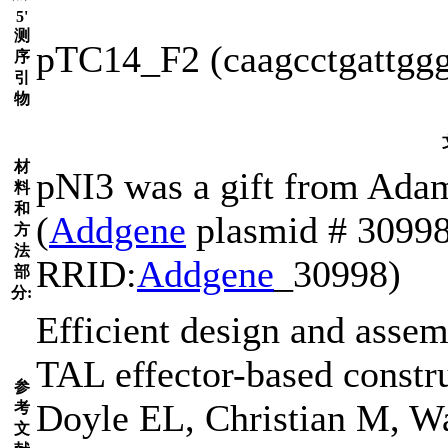
5'
测
pTC14_F2 (caagcctgattgg
序
引
物
材
pNI3 was a gift from Ada
料
和
(
Addgene
plasmid # 30998 
方
法
RRID:
Addgene
_30998)
部
分:
Efficient design and ass
TAL effector-based constr
参
Doyle EL, Christian M, W
考
文