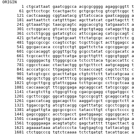
ORIGIN

        1 ctgcattaat gaatcggcca acgcgcgggg agaggcggtt t
       61 gcttcctcgc tcactgactc gctgcgctcg gtcgttcggc t
      121 cactcaaagg cggtaatacg gttatccaca gaatcagggg a
      181 aattaattct catgtttgac agcttatcat cgattagctt t
      241 gttaaattgc taacgcagtc aggcaccgtg tatgaaatct a
      301 cctcggcacc gtcaccctgg atgctgtagg cataggcttg g
      361 cctcttgcgg gatatcgtcc attccgacag catcgccagt c
      421 gctatatgcg ttgatgcaat ttctatgcgc acccgttctc g
      481 tggccgccgc ccagtcctgc tcgcttcgct acttggagcc a
      541 ggcgaccaca cccgtcctgt ggattctcta cgccggacgc a
      601 cgccacaggt gcggttgctg gcgcctatat cgccgacatc a
      661 tcgccacttc gggctcatga gcgcttgttt cggcgtgggt a
      721 cgggggactg ttgggcgcca tctccttaca tgcaccattc c
      781 cggcctcaac ctactactgg gctgcttcct aatgcaggag t
      841 acccatgccc ttgagagcct tcaacccagt cagctccttc c
      901 tatcgtcgcc gcacttatga ctgtcttctt tatcatgcaa c
      961 agcgctctgg gtcattttcg gcgaggaccg ctttcgctgg a
     1021 gtcgcttgcg gtattcggaa tcttgcacgc cctcgctcaa g
     1081 caccaaacgt ttcggcgaga agcaggccat tatcgccggc a
     1141 ctacgtcttg ctggcgttcg cgacgcgagg ctggatggcc t
     1201 cgcttccggc ggcatcggga tgcccgcgtt gcaggccatg c
     1261 cgaccatcag ggacagcttc aaggatcgct cgcggctctt a
     1321 tggaccgctg atcgtcacgg cgatttatgc cgcctcggcg a
     1381 atggattgta ggcgccgccc tataccttgt ctgcctcccc g
     1441 gagccgggcc acctcgacct gaatggaagc cggcggcacc t
     1501 ccaagaattg gagccaatca attcttgcgg agaactgtga a
     1561 tcggggaaga acagtatgtc gagctatttt ttgacttact g
     1621 agaaaataaa atatccccta tagtgagtcg tattacatgg t
     1681 ctctggcccg tgtctcaaaa tctctgatgt tacattgcac a