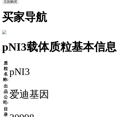
立刻购买
买家导航
pNI3载体质粒基本信息
质
pNI3
粒
名
称:
出
爱迪基因
品
公
司:
目
录