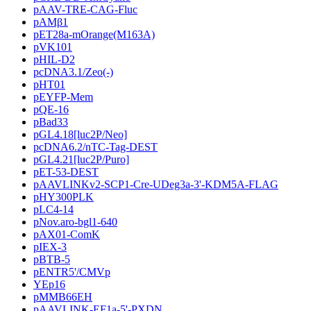
pAAV-TRE-CAG-Fluc
pAMβ1
pET28a-mOrange(M163A)
pVK101
pHIL-D2
pcDNA3.1/Zeo(-)
pHT01
pEYFP-Mem
pQE-16
pBad33
pGL4.18[luc2P/Neo]
pcDNA6.2/nTC-Tag-DEST
pGL4.21[luc2P/Puro]
pET-53-DEST
pAAVLINKv2-SCP1-Cre-UDeg3a-3'-KDM5A-FLAG
pHY300PLK
pLC4-14
pNov.aro-bgl1-640
pAX01-ComK
pIEX-3
pBTB-5
pENTR5'/CMVp
YEp16
pMMB66EH
pAAVLINK-EF1a-5'-PXDN