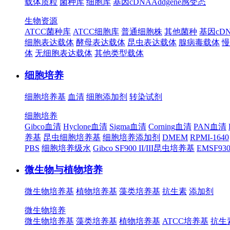
载体质粒
菌种库
细胞库
基因cDNA
Addgene
感受态
生物资源
ATCC菌种库
ATCC细胞库
普通细胞株
其他菌种
基因cD
细胞表达载体
酵母表达载体
昆虫表达载体
腺病毒载体
慢
体
无细胞表达载体
其他类型载体
细胞培养
细胞培养基
血清
细胞添加剂
转染试剂
细胞培养
Gibco血清
Hyclone血清
Sigma血清
Corning血清
PAN血清
养基
昆虫细胞培养基
细胞培养添加剂
DMEM
RPMI-1640
PBS
细胞培养级水
Gibco SF900 II/III昆虫培养基
EMSF9
微生物与植物培养
微生物培养基
植物培养基
藻类培养基
抗生素
添加剂
微生物培养
微生物培养基
藻类培养基
植物培养基
ATCC培养基
抗生