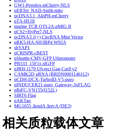
GW1-Peredox-mCherry-NLS
pEBTet_NAD-Snifit-mito
pcDNA3.1_AktPH-mCherry
pTA-HUH
murine TCR OTI-2A.pMIG II
pCS2+HyPer7-NLS
pcDNA3.1(+) CircRNA Mini Vector
pRK5-HA-SH3BP4 W92A
shYAP1
pCRISPR-cBEST
pShuttle-CMV-GFP U6promoter
PB533_15F11-sfGFP
pJRH-1179 U6-reci Gag-Cas9 v2
CAMK2D gRNA (BRDN0001146112)
pCDH-DCX-TurboID-V5-puro
pINDUCER21-puro_Gateway-3xFLAG
pBiFC-VN155(I152L)
SIRT6 Flag
pAKTaq
MG1655 ΔendA ΔrecA (DE3)
相关质粒载体文章