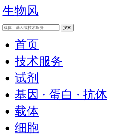
生物风
首页
技术服务
试剂
基因 · 蛋白 · 抗体
载体
细胞