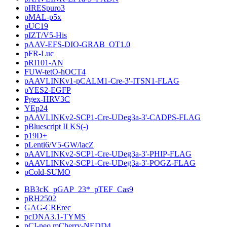
pIRESpuro3
pMAL-p5x
pUC19
pIZT/V5-His
pAAV-EFS-DIO-GRAB_OT1.0
pFR-Luc
pRI101-AN
FUW-tetO-hOCT4
pAAVLINKv1-pCALM1-Cre-3'-ITSN1-FLAG
pYES2-EGFP
Pgex-HRV3C
YEp24
pAAVLINKv2-SCP1-Cre-UDeg3a-3'-CADPS-FLAG
pBluescript II KS(-)
p19D+
pLenti6/V5-GW/lacZ
pAAVLINKv2-SCP1-Cre-UDeg3a-3'-PHIP-FLAG
pAAVLINKv2-SCP1-Cre-UDeg3a-3'-POGZ-FLAG
pCold-SUMO
BB3cK_pGAP_23*_pTEF_Cas9
pRH2502
GAG-CRErec
pcDNA3.1-TYMS
pCI-neo.mCherry-NEDD4