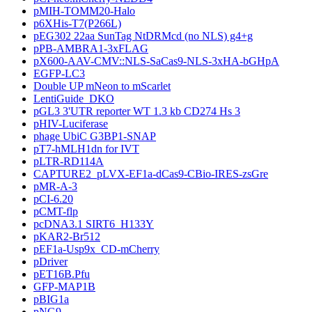
pMIH-TOMM20-Halo
p6XHis-T7(P266L)
pEG302 22aa SunTag NtDRMcd (no NLS) g4+g
pPB-AMBRA1-3xFLAG
pX600-AAV-CMV::NLS-SaCas9-NLS-3xHA-bGHpA
EGFP-LC3
Double UP mNeon to mScarlet
LentiGuide_DKO
pGL3 3'UTR reporter WT 1.3 kb CD274 Hs 3
pHIV-Luciferase
phage UbiC G3BP1-SNAP
pT7-hMLH1dn for IVT
pLTR-RD114A
CAPTURE2_pLVX-EF1a-dCas9-CBio-IRES-zsGre
pMR-A-3
pCI-6.20
pCMT-flp
pcDNA3.1 SIRT6_H133Y
pKAR2-Br512
pEF1a-Usp9x_CD-mCherry
pDriver
pET16B.Pfu
GFP-MAP1B
pBIG1a
pNG9