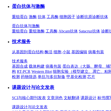
蛋白抗体与激酶
重组蛋白
激酶
抗体
工具酶
细胞因子
诊断抗原
诊断抗体
蛋白抗体与激酶
重组蛋白
重组激酶
工具酶
Abcam抗体
Satacruz抗体
诊断
技术服务
从基因到蛋白结构
酶活
细胞
小鼠
基因编辑
病毒包装
技术服务
基因合成
载体构建
病毒包装
蛋白表达（大肠、酵母、哺
构
RT-PCR
Western Blot
细胞实验（模型建立、凋亡、粘
检测
药物筛选
单抗与多抗制备
甲基化检测
芯片
课题设计与论文发表
SCI与核心期刊发表
文章润色
文献翻译
课题设计
标书撰
课题设计与论文发表