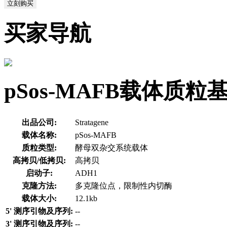
立刻购买
买家导航
pSos-MAFB载体质粒
出品公司:
Stratagene
载体名称:
pSos-MAFB
质粒类型:
酵母双杂交系统载体
高拷贝/低拷贝:
高拷贝
启动子:
ADH1
克隆方法:
多克隆位点，限制性内切酶
载体大小:
12.1kb
5' 测序引物及序列:
--
3' 测序引物及序列:
--