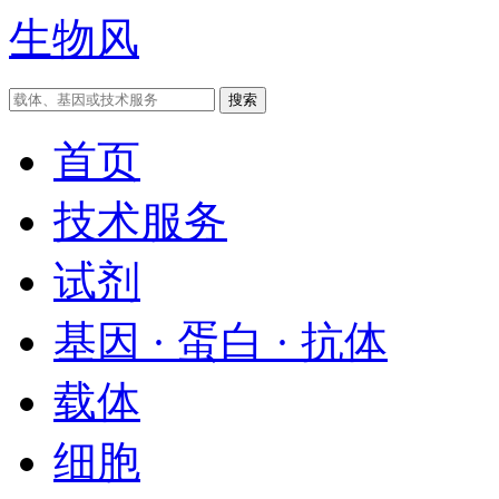
生物风
首页
技术服务
试剂
基因 · 蛋白 · 抗体
载体
细胞