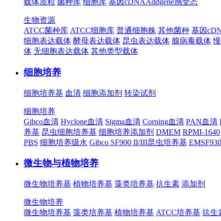
载体质粒
菌种库
细胞库
基因cDNA
Addgene
感受态
生物资源
ATCC菌种库
ATCC细胞库
普通细胞株
其他菌种
基因cD
细胞表达载体
酵母表达载体
昆虫表达载体
腺病毒载体
慢
体
无细胞表达载体
其他类型载体
细胞培养
细胞培养基
血清
细胞添加剂
转染试剂
细胞培养
Gibco血清
Hyclone血清
Sigma血清
Corning血清
PAN血清
养基
昆虫细胞培养基
细胞培养添加剂
DMEM
RPMI-1640
PBS
细胞培养级水
Gibco SF900 II/III昆虫培养基
EMSF9
微生物与植物培养
微生物培养基
植物培养基
藻类培养基
抗生素
添加剂
微生物培养
微生物培养基
藻类培养基
植物培养基
ATCC培养基
抗生