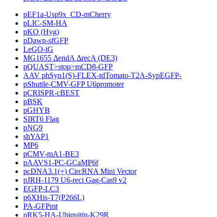
pEF1a-Usp9x_CD-mCherry
pLIC-SM-HA
pKO (Hyg)
pDawn-sfGFP
LeGO-iG
MG1655 ΔendA ΔrecA (DE3)
pQUAST>stop>mCD8-GFP
AAV phSyn1(S)-FLEX-tdTomato-T2A-SypEGFP-
pShuttle-CMV-GFP U6promoter
pCRISPR-cBEST
pBSK
pGHYB
SIRT6 Flag
pNG9
shYAP1
MP6
pCMV-mA1-BE3
pAAVS1-PC-GCaMP6f
pcDNA3.1(+) CircRNA Mini Vector
pJRH-1179 U6-reci Gag-Cas9 v2
EGFP-LC3
p6XHis-T7(P266L)
PA-GFPmt
pRK5-HA-Ubiquitin-K29R