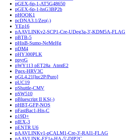
pGEX-6p-1-AT5G48650
pGEX-6p-1-hsG3BP2b
pHOOK1
pcDNA3.1/Zeo(-)
YEp16
pAAVLINKv2-SCP1-Cre-UDeg3a-3'-KDM5A-FLAG
pBTB-5
pHisB-Sumo-NeMeHg
pDM4
pHY300PLK
ppyrG
pWY113 pET28a_AtmtE2
Pgex-HRV3C
pGL4.21[luc2P/Puro]
pUC19
pShuttle-CMV
pSW510
pBluescript II KS(-)
pHBT-GFP-NOS
pFastBac1-His-C
p19D+
pIEX-3
pENTR U6
pAAVLINKv1-pCALM1-Cre-3'-RAI1-FLAG
pAAVLINK-EF1a-HA-5'-DIP2C