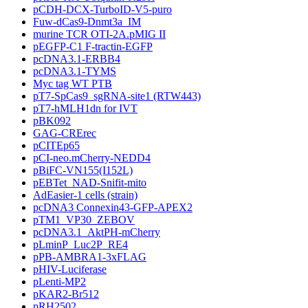
pCDH-DCX-TurboID-V5-puro
Fuw-dCas9-Dnmt3a_IM
murine TCR OTI-2A.pMIG II
pEGFP-C1 F-tractin-EGFP
pcDNA3.1-ERBB4
pcDNA3.1-TYMS
Myc tag WT PTB
pT7-SpCas9_sgRNA-site1 (RTW443)
pT7-hMLH1dn for IVT
pBK092
GAG-CRErec
pCITEp65
pCI-neo.mCherry-NEDD4
pBiFC-VN155(I152L)
pEBTet_NAD-Snifit-mito
AdEasier-1 cells (strain)
pcDNA3 Connexin43-GFP-APEX2
pTM1_VP30_ZEBOV
pcDNA3.1_AktPH-mCherry
pLminP_Luc2P_RE4
pPB-AMBRA1-3xFLAG
pHIV-Luciferase
pLenti-MP2
pKAR2-Br512
pRH2502