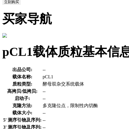
立刻购买
买家导航
pCL1载体质粒基本信
出品公司:
--
载体名称:
pCL1
质粒类型:
酵母双杂交系统载体
高拷贝/低拷贝:
--
启动子:
--
克隆方法:
多克隆位点，限制性内切酶
载体大小:
--
5' 测序引物及序列:
--
3' 测序引物及序列:
--