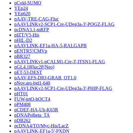
pCold-SUMO
YEp24
YEp620
pAAV-TRE-CAG-Fluc
pAAVLINKv2-SCP1-Cre-UDeg3a-3'-POGZ-FLAG
pcDNA3.1-mRFP
pIZT/V5-His
pHIL-D2
pAAVLINK-EF1a-HA-5-RALGAPB
pENTR5'/CMVp
pBR327
pAAVLINKv1-pCALM1-Cre-3'-ITSN1-FLAG
pGL4.18[luc2P/Neo]
pET-53-DEST
pAAV-EFS-DIO-GRAB_OT1.0
pNov.aro-bgl1-640
pAAVLINKv2-SCP1-Cre-UDeg3a-3'-PHIP-FLAG
pHT01
FUW-tetO-hOCT4
pPM408
pCDEF-HA-Ub-K63R
pDNAPolbeta_TA
pDB262
pcDNA4/TO/Myc-His/LacZ
pAAVLINK-EF1a-5'-PXDN