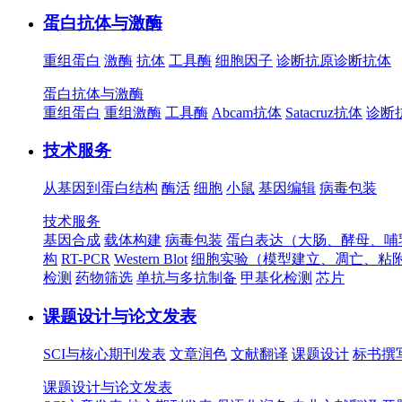
蛋白抗体与激酶
重组蛋白
激酶
抗体
工具酶
细胞因子
诊断抗原
诊断抗体
蛋白抗体与激酶
重组蛋白
重组激酶
工具酶
Abcam抗体
Satacruz抗体
诊断
技术服务
从基因到蛋白结构
酶活
细胞
小鼠
基因编辑
病毒包装
技术服务
基因合成
载体构建
病毒包装
蛋白表达（大肠、酵母、哺
构
RT-PCR
Western Blot
细胞实验（模型建立、凋亡、粘
检测
药物筛选
单抗与多抗制备
甲基化检测
芯片
课题设计与论文发表
SCI与核心期刊发表
文章润色
文献翻译
课题设计
标书撰
课题设计与论文发表