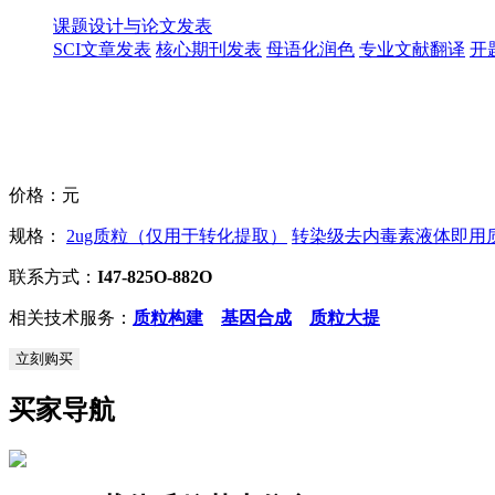
课题设计与论文发表
SCI文章发表
核心期刊发表
母语化润色
专业文献翻译
开
价格：
元
规格：
2ug质粒（仅用于转化提取）
转染级去内毒素液体即用质粒
联系方式：
I47-825O-882O
相关技术服务：
质粒构建
基因合成
质粒大提
立刻购买
买家导航