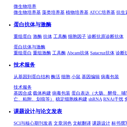
微生物培养
微生物培养基
藻类培养基
植物培养基
ATCC培养基
抗生
蛋白抗体与激酶
重组蛋白
激酶
抗体
工具酶
细胞因子
诊断抗原
诊断抗体
蛋白抗体与激酶
重组蛋白
重组激酶
工具酶
Abcam抗体
Satacruz抗体
诊断
技术服务
从基因到蛋白结构
酶活
细胞
小鼠
基因编辑
病毒包装
技术服务
基因合成
载体构建
病毒包装
蛋白表达（大肠、酵母、哺
亡、粘附、划痕等）
稳定细胞株构建
shRNA
RNAi干扰
课题设计与论文发表
SCI与核心期刊发表
文章润色
文献翻译
课题设计
标书撰