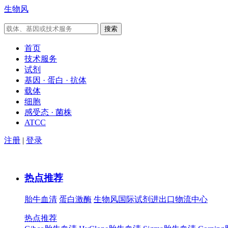
生物风
首页
技术服务
试剂
基因 · 蛋白 · 抗体
载体
细胞
感受态 · 菌株
ATCC
注册
|
登录
热点推荐
胎牛血清
蛋白激酶
生物风国际试剂进出口物流中心
热点推荐