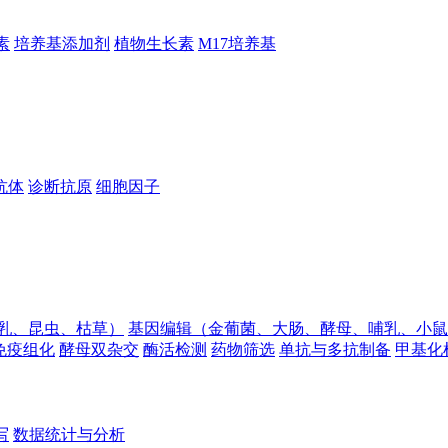
素
培养基添加剂
植物生长素
M17培养基
抗体
诊断抗原
细胞因子
乳、昆虫、枯草）
基因编辑（金葡菌、大肠、酵母、哺乳、小鼠
免疫组化
酵母双杂交
酶活检测
药物筛选
单抗与多抗制备
甲基化
写
数据统计与分析