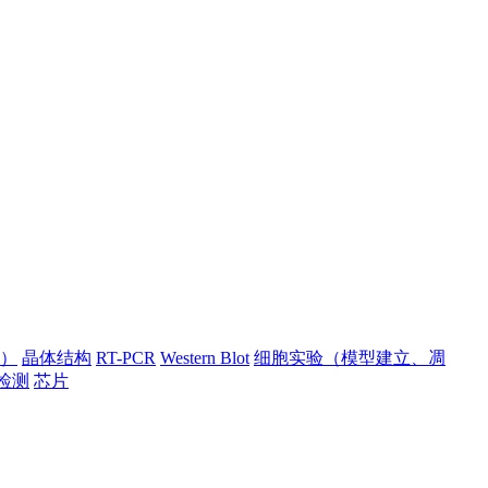
）
晶体结构
RT-PCR
Western Blot
细胞实验（模型建立、凋
检测
芯片