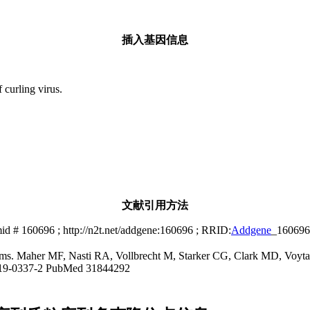
插入基因信息
 curling virus.
文献引用方法
id # 160696 ; http://n2t.net/addgene:160696 ; RRID:
Addgene
_160696
stems. Maher MF, Nasti RA, Vollbrecht M, Starker CG, Clark MD, Voyt
-019-0337-2 PubMed 31844292