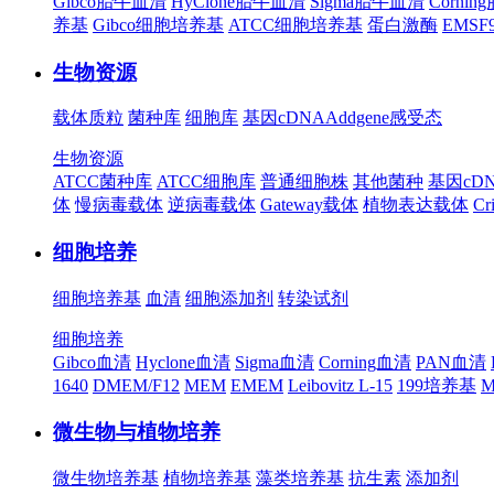
Gibco胎牛血清
HyClone胎牛血清
Sigma胎牛血清
Corni
养基
Gibco细胞培养基
ATCC细胞培养基
蛋白激酶
EMS
生物资源
载体质粒
菌种库
细胞库
基因cDNA
Addgene
感受态
生物资源
ATCC菌种库
ATCC细胞库
普通细胞株
其他菌种
基因cD
体
慢病毒载体
逆病毒载体
Gateway载体
植物表达载体
Cr
细胞培养
细胞培养基
血清
细胞添加剂
转染试剂
细胞培养
Gibco血清
Hyclone血清
Sigma血清
Corning血清
PAN血清
1640
DMEM/F12
MEM
EMEM
Leibovitz L-15
199培养基
M
微生物与植物培养
微生物培养基
植物培养基
藻类培养基
抗生素
添加剂