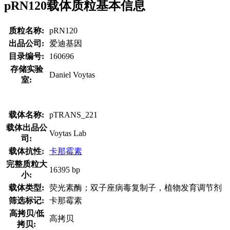
pRN120载体质粒基本信息
质粒名称:
pRN120
出品公司:
爱迪基因
目录编号:
160696
存储实验
Daniel Voytas
室:
载体名称:
pTRANS_221
载体出品公
Voytas Lab
司:
载体抗性:
卡那霉素
完整质粒大
16395 bp
小:
载体类型:
荧光素酶；双子座病毒复制子，植物发育调节剂
筛选标记:
卡那霉素
高拷贝/低
高拷贝
拷贝: