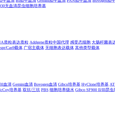
ng胎牛血清
BI胎牛血清
Gemini胎牛血清
PAN胎牛血清
Bovogen
F930无血清昆虫细胞培养基
NA质粒表达质粒
Addgene质粒中国代理
感受态细胞
大肠杆菌表
ispr/Cas9载体
广宿主载体
无细胞表达载体
其他类型载体
BI血清
Gemini血清
Bovogen血清
Gibco培养基
HyClone培养基
A
cCoy培养基
双抗/三抗
PBS
细胞培养级水
Gibco SF900 II/III