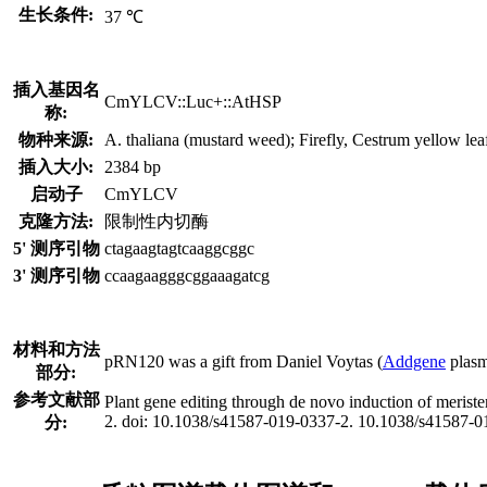
生长条件:
37 ℃
插入基因名
CmYLCV::Luc+::AtHSP
称:
物种来源:
A. thaliana (mustard weed); Firefly, Cestrum yellow leaf
插入大小:
2384 bp
启动子
CmYLCV
克隆方法:
限制性内切酶
5' 测序引物
ctagaagtagtcaaggcggc
3' 测序引物
ccaagaagggcggaaagatcg
材料和方法
pRN120 was a gift from Daniel Voytas (
Addgene
plasm
部分:
参考文献部
Plant gene editing through de novo induction of meri
2. doi: 10.1038/s41587-019-0337-2. 10.1038/s41587
分: