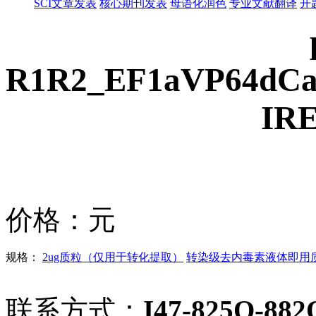
SCI文章发表
核心期刊发表
母语化润色
专业文献翻译
开
R1R2_EF1aVP64dCa
IR
价格：
元
规格：
2ug质粒（仅用于转化提取）
转染级去内毒素液体即用质粒
联系方式：
I47-825O-882