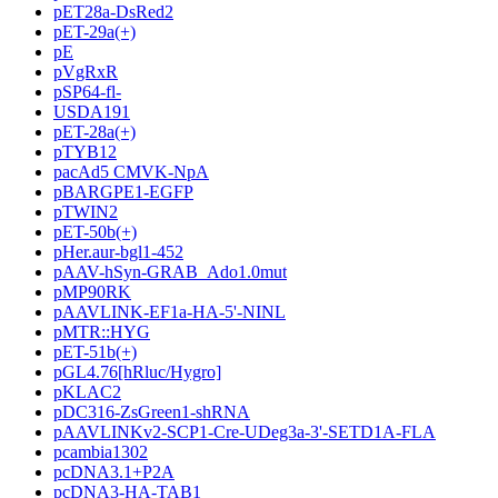
pET28a-DsRed2
pET-29a(+)
pE
pVgRxR
pSP64-fl-
USDA191
pET-28a(+)
pTYB12
pacAd5 CMVK-NpA
pBARGPE1-EGFP
pTWIN2
pET-50b(+)
pHer.aur-bgl1-452
pAAV-hSyn-GRAB_Ado1.0mut
pMP90RK
pAAVLINK-EF1a-HA-5'-NINL
pMTR::HYG
pET-51b(+)
pGL4.76[hRluc/Hygro]
pKLAC2
pDC316-ZsGreen1-shRNA
pAAVLINKv2-SCP1-Cre-UDeg3a-3'-SETD1A-FLA
pcambia1302
pcDNA3.1+P2A
pcDNA3-HA-TAB1