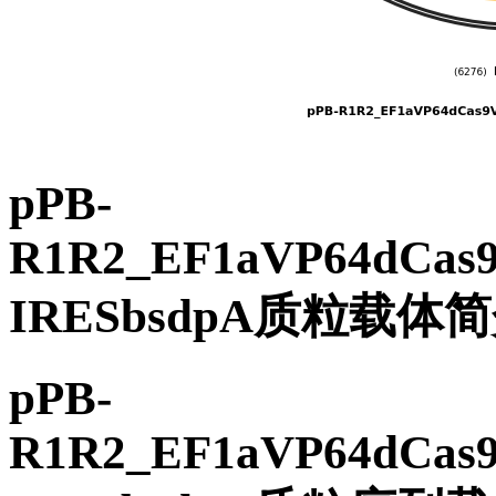
pPB-
R1R2_EF1aVP64dCas
IRESbsdpA质粒载体
pPB-
R1R2_EF1aVP64dCas