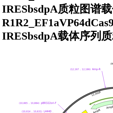
IRESbsdpA质粒图谱
R1R2_EF1aVP64dCas
IRESbsdpA载体序