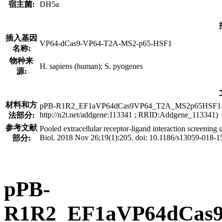
宿主菌:
DH5a
插入基因
VP64-dCas9-VP64-T2A-MS2-p65-HSF1
名称:
物种来
H. sapiens (human); S. pyogenes
源:
材料和方
pPB-R1R2_EF1aVP64dCas9VP64_T2A_MS2p65HSF1-IRESbs
http://n2t.net/addgene:113341 ; RRID:Addgene_113341)
法部分:
参考文献
Pooled extracellular receptor-ligand interaction screen
Biol. 2018 Nov 26;19(1):205. doi: 10.1186/s13059-018
部分:
pPB-
R1R2_EF1aVP64dCas