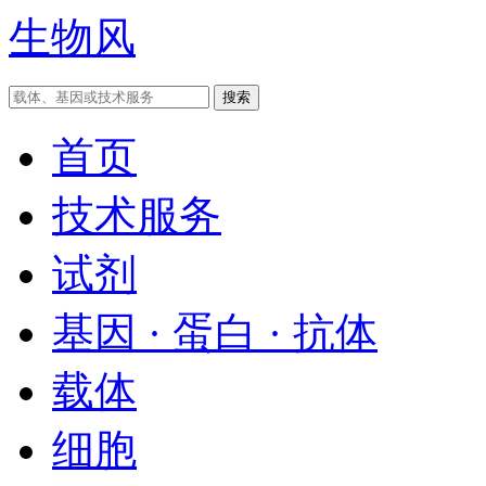
生物风
首页
技术服务
试剂
基因 · 蛋白 · 抗体
载体
细胞