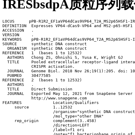
IRESbsdpA质粒序列
LOCUS      pPB-R1R2_EF1aVP64dCas9VP64_T2A_MS2p65HSF1-IRESbsdpA               12532 bp ds-DNA     circular SYN 12-MAY-2021
DEFINITION  Expresses VP64-dCas9-VP64 and MS2-p65-HSF1 fusion proteins.
ACCESSION   .
VERSION     .
KEYWORDS    pPB-R1R2_EF1aVP64dCas9VP64_T2A_MS2p65HSF1-IRESbsdpA
SOURCE      synthetic DNA construct
  ORGANISM  synthetic DNA construct
REFERENCE   1  (bases 1 to 12532)
  AUTHORS   Chong ZS, Ohnishi S, Yusa K, Wright GJ
  TITLE     Pooled extracellular receptor-ligand interaction screening using 
            CRISPR activation.
  JOURNAL   Genome Biol. 2018 Nov 26;19(1):205. doi: 10.1186/s13059-018-1581-3.
  PUBMED    30477585
REFERENCE   2  (bases 1 to 12532)
  AUTHORS   .
  TITLE     Direct Submission
  JOURNAL   Exported May 12, 2021 from SnapGene Server 1.1.58
            http://www.snapgene.com
FEATURES             Location/Qualifiers
     source          1..12532
                     /organism="synthetic DNA construct"
                     /mol_type="other DNA"
     rep_origin      complement(3..458)
                     /direction=LEFT
                     /label=f1 ori
                     /note="f1 bacteriophage origin of replication; arrow 
                     indicates direction of (+) strand synthesis"
     primer_bind     complement(140..161)
                     /label=F1ori-F
                     /note="F1 origin, forward primer"
     primer_bind     352..371
                     /label=F1ori-R
                     /note="F1 origin, reverse primer"
     primer_bind     585..607
                     /label=M13/pUC Forward
                     /note="In lacZ gene"
     primer_bind     599..616
                     /label=M13 Forward
                     /note="In lacZ gene. Also called M13-F20 or M13 (-21) 
                     Forward"
     primer_bind     600..616
                     /label=M13 fwd
                     /note="common sequencing primer, one of multiple similar 
                     variants"
     primer_bind     626..645
                     /label=T7
                     /note="T7 promoter, forward primer"
     promoter        626..644
                     /label=T7 promoter
                     /note="promoter for bacteriophage T7 RNA polymerase"
     repeat_region   674..708
                     /label=piggyBac left (5') inverted repeat
                     /note="piggyBac transposon-specific inverted terminal 
                     repeat sequence (ITR)"
     protein_bind    998..1022
                     /gene="mutant version of attB"
                     /label=attB1
                     /bound_moiety="BP Clonase(TM)"
                     /note="recombination site for the Gateway(R) BP reaction"
     promoter        1474..2654
                     /label=EF-1-alpha promoter
                     /note="strong constitutive promoter for human elongation 
                     factor EF-1-alpha"
     intron          1704..2646
                     /label=EF-1-alpha intron A
                     /note="intron upstream of the start codon of human 
                     EF-1-alpha"
     primer_bind     2603..2623
                     /label=EF1a-F
                     /note="Human elongation factor-1a promoter, forward primer"
     regulatory      2665..2674
                     /regulatory_class="other"
                     /note="vertebrate consensus sequence for strong initiation 
                     of translation (Kozak, 1987)"
     CDS             2674..2823
                     /codon_start=1
                     /product="tetrameric repeat of the minimal activation 
                     domain of herpes simplex virus VP16 (Beerli et al., 1998)"
                     /label=VP64
                     /translation="DALDDFDLDMLGSDALDDFDLDMLGSDALDDFDLDMLGSDALDDF
                     DLDML"
     CDS             2854..2901
                     /codon_start=1
                     /product="bipartite nuclear localization signal from 
                     nucleoplasmin"
                     /label=nucleoplasmin NLS
                     /translation="KRPAATKKAGQAKKKK"
     CDS             2902..7002
                     /codon_start=1
                     /product="catalytically dead mutant of the Cas9 
                     endonuclease from the Streptococcus pyogenes Type II 
                     CRISPR/Cas system"
                     /label=dCas9
                     /note="RNA-guided DNA-binding protein that lacks 
                     endonuclease activity due to the D10A mutation in the RuvC 
                    