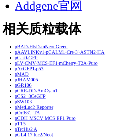
Addgene官网
相关质粒载体
pBAD-HisD-mNeonGreen
pAAVLINKv1-pCALM1-Cre-3'-ASTN2-HA
pCas9-GFP
pLV-CMV-MCS-EF1-mCherry-T2A-Puro
pAcGFP1-p53
pMAD
pJHAM005
pGR106
pCRE-DD-AmCyan1
pCS2+8CeGFP
pSW103
pMetLuc2-Reporter
pOrf681_TA
pCDH-MSCV-MCS-EF1-Puro
pTT5
pTrcHis2 A
pGL4.17[luc2/Neo]