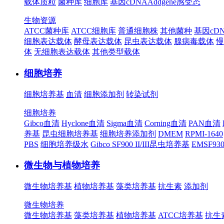
载体质粒
菌种库
细胞库
基因cDNA
Addgene
感受态
生物资源
ATCC菌种库
ATCC细胞库
普通细胞株
其他菌种
基因cD
细胞表达载体
酵母表达载体
昆虫表达载体
腺病毒载体
慢
体
无细胞表达载体
其他类型载体
细胞培养
细胞培养基
血清
细胞添加剂
转染试剂
细胞培养
Gibco血清
Hyclone血清
Sigma血清
Corning血清
PAN血清
养基
昆虫细胞培养基
细胞培养添加剂
DMEM
RPMI-1640
PBS
细胞培养级水
Gibco SF900 II/III昆虫培养基
EMSF9
微生物与植物培养
微生物培养基
植物培养基
藻类培养基
抗生素
添加剂
微生物培养
微生物培养基
藻类培养基
植物培养基
ATCC培养基
抗生