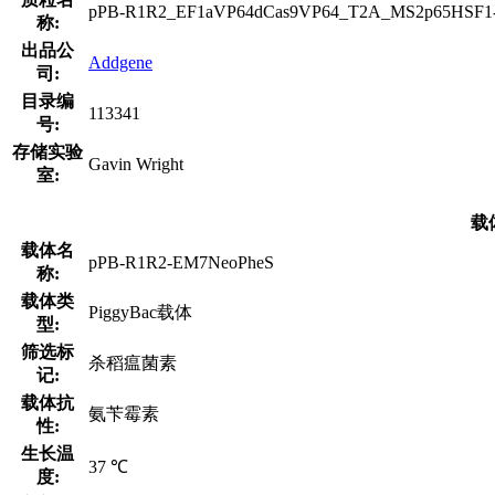
pPB-R1R2_EF1aVP64dCas9VP64_T2A_MS2p65HSF1
称:
出品公
Addgene
司:
目录编
113341
号:
存储实验
Gavin Wright
室:
载
载体名
pPB-R1R2-EM7NeoPheS
称:
载体类
PiggyBac载体
型:
筛选标
杀稻瘟菌素
记:
载体抗
氨苄霉素
性:
生长温
37 ℃
度: