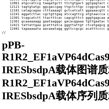
pPB-
R1R2_EF1aVP64dCas
IRESbsdpA载体图谱质
R1R2_EF1aVP64dCas
IRESbsdpA载体序