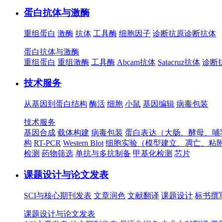
蛋白抗体与激酶
重组蛋白
激酶
抗体
工具酶
细胞因子
诊断抗原
诊断抗体
蛋白抗体与激酶
重组蛋白
重组激酶
工具酶
Abcam抗体
Satacruz抗体
诊断
技术服务
从基因到蛋白结构
酶活
细胞
小鼠
基因编辑
病毒包装
技术服务
基因合成
载体构建
病毒包装
蛋白表达（大肠、酵母、哺
构
RT-PCR
Western Blot
细胞实验（模型建立、凋亡、粘
检测
药物筛选
单抗与多抗制备
甲基化检测
芯片
课题设计与论文发表
SCI与核心期刊发表
文章润色
文献翻译
课题设计
标书撰
课题设计与论文发表