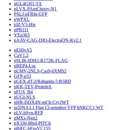
pGL4GH1-TA
pLVX-PAmCherry-N1
PSLJ-pFRIg-GFP
pWPXL
pIZ/V5-His
pPR111
YEp363
pAAV-CAG-DIO-ElectraON-Kv2.1
pEHlyA5
CaV1.2
pSLIK-IDH2-R172K-FLAG
pREP4-Luc
pCMV-2NLS-Cas9-6XMS2
GFP-p53
pGEX-4T-2/Rabaptin-5:R5BD
pKK-TEV-ProteinA
pFUS_B4
pUGI-NLS
pHR-DDX4N-mCh-Cry2WT
pcDNA3.1 Flag Cl-sensitive YFP hNKCC1 WT
pLV-hSyn-RFP
pMXs-Ngn2
pX330-BbsI-PITCh
pBiFC-bFosVC155