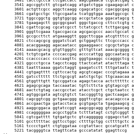
     3481 tacctgccca ttcgaccacc aagcgaaaca tcgcatcgag c
     3541 agccggtctt gtcgatcagg atgatctgga cgaagagcat c
     3601 actgttcgcc aggctcaagg cgagcatgcc cgacggcgag g
     3661 cgatgcctgc ttgccgaata tcatggtgga aaatggccgc t
     3721 tggccggctg ggtgtggcgg accgctatca ggacatagcg t
     3781 tgaagagctt ggcggcgaat gggctgaccg cttcctcgtg c
     3841 cgattcgcag cgcatcgcct tctatcgcct tcttgacgag t
     3901 gggttcgaaa tgaccgacca agcgacgccc aacctgccat c
     3961 gccgccttct atgaaaggtt gggcttcgga atcgttttcc g
     4021 ctccagcgcg gggatctcat gctggagttc ttcgcccacc c
     4081 acacggaagg agacaatacc ggaaggaacc cgcgctatga c
     4141 aaaacgcacg gtgttgggtc gtttgttcat aaacgcgggg t
     4201 tctgtcgata ccccaccgag accccattgg ggccaatacg c
     4261 ccaccccacc ccccaagttc gggtgaaggc ccagggctcg c
     4321 ggccctgcca tagcctcagg ttactcatat atactttaga t
     4381 taatttaaaa ggatctaggt gaagatcctt tttgataatc t
     4441 cgtgagtttt cgttccactg agcgtcagac cccgtagaaa a
     4501 gatccttttt ttctgcgcgt aatctgctgc ttgcaaacaa a
     4561 gtggtttgtt tgccggatca agagctacca actctttttc c
     4621 agagcgcaga taccaaatac tgttcttcta gtgtagccgt a
     4681 aactctgtag caccgcctac atacctcgct ctgctaatcc t
     4741 agtggcgata agtcgtgtct taccgggttg gactcaagac g
     4801 cagcggtcgg gctgaacggg gggttcgtgc acacagccca g
     4861 accgaactga gatacctaca gcgtgagcta tgagaaagcg c
     4921 aaggcggaca ggtatccggt aagcggcagg gtcggaacag g
     4981 ccagggggaa acgcctggta tctttatagt cctgtcgggt t
     5041 cgtcgatttt tgtgatgctc gtcagggggg cggagcctat g
     5101 gcctttttac ggttcctggc cttttgctgg ccttttgctc a
     5161 tcccctgatt ctgtggataa ccgtattacc gccatgcatt a
     5221 tacggggtca ttagttcata gcccatatat ggagttccg
