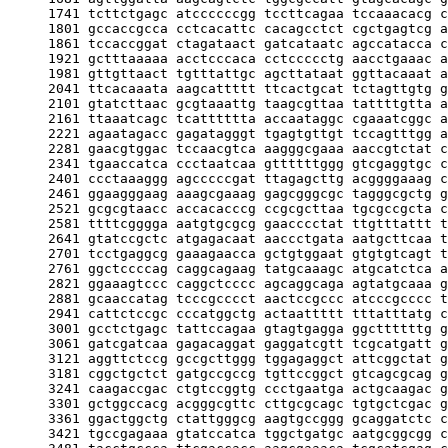
     1741 tcttctgagc atccccccgg tccttcagaa tccaaacacg c
     1801 gccaccgcca cctcacattc cacagcctct cgctgagtcg a
     1861 tccaccggat ctagataact gatcataatc agccatacca c
     1921 gctttaaaaa acctcccaca cctccccctg aacctgaaac a
     1981 gttgttaact tgtttattgc agcttataat ggttacaaat a
     2041 ttcacaaata aagcattttt ttcactgcat tctagttgtg g
     2101 gtatcttaac gcgtaaattg taagcgttaa tattttgtta a
     2161 ttaaatcagc tcatttttta accaataggc cgaaatcggc a
     2221 agaatagacc gagatagggt tgagtgttgt tccagtttgg a
     2281 gaacgtggac tccaacgtca aagggcgaaa aaccgtctat c
     2341 tgaaccatca ccctaatcaa gttttttggg gtcgaggtgc c
     2401 ccctaaaggg agcccccgat ttagagcttg acggggaaag c
     2461 ggaagggaag aaagcgaaag gagcgggcgc tagggcgctg g
     2521 gcgcgtaacc accacacccg ccgcgcttaa tgcgccgcta c
     2581 ttttcgggga aatgtgcgcg gaacccctat ttgtttattt t
     2641 gtatccgctc atgagacaat aaccctgata aatgcttcaa t
     2701 tcctgaggcg gaaagaacca gctgtggaat gtgtgtcagt t
     2761 ggctccccag caggcagaag tatgcaaagc atgcatctca a
     2821 ggaaagtccc caggctcccc agcaggcaga agtatgcaaa g
     2881 gcaaccatag tcccgcccct aactccgccc atcccgcccc t
     2941 cattctccgc cccatggctg actaattttt tttatttatg c
     3001 gcctctgagc tattccagaa gtagtgagga ggcttttttg g
     3061 gatcgatcaa gagacaggat gaggatcgtt tcgcatgatt g
     3121 aggttctccg gccgcttggg tggagaggct attcggctat g
     3181 cggctgctct gatgccgccg tgttccggct gtcagcgcag g
     3241 caagaccgac ctgtccggtg ccctgaatga actgcaagac g
     3301 gctggccacg acgggcgttc cttgcgcagc tgtgctcgac g
     3361 ggactggctg ctattgggcg aagtgccggg gcaggatctc c
     3421 tgccgagaaa gtatccatca tggctgatgc aatgcggcgg c