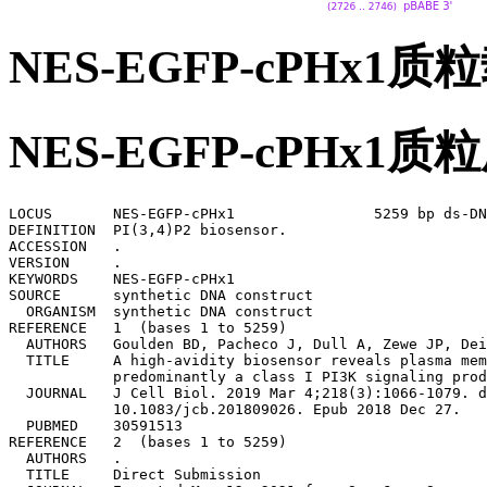
NES-EGFP-cPHx1
NES-EGFP-cPHx
LOCUS       NES-EGFP-cPHx1                5259 bp ds-DN
DEFINITION  PI(3,4)P2 biosensor.

ACCESSION   .

VERSION     .

KEYWORDS    NES-EGFP-cPHx1

SOURCE      synthetic DNA construct

  ORGANISM  synthetic DNA construct

REFERENCE   1  (bases 1 to 5259)

  AUTHORS   Goulden BD, Pacheco J, Dull A, Zewe JP, Dei
  TITLE     A high-avidity biosensor reveals plasma mem
            predominantly a class I PI3K signaling prod
  JOURNAL   J Cell Biol. 2019 Mar 4;218(3):1066-1079. d
            10.1083/jcb.201809026. Epub 2018 Dec 27.

  PUBMED    30591513

REFERENCE   2  (bases 1 to 5259)

  AUTHORS   .

  TITLE     Direct Submission
