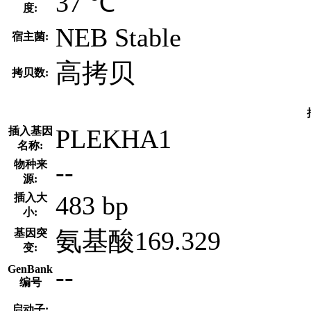
37 ℃
度:
NEB Stable
宿主菌:
高拷贝
拷贝数:
PLEKHA1
插入基因
名称:
--
物种来
源:
483 bp
插入大
小:
氨基酸169.329
基因突
变:
--
GenBank
编号
--
启动子: