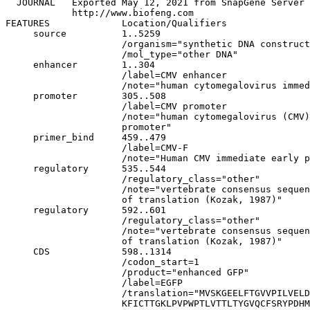
  JOURNAL   Exported May 12, 2021 from SnapGene Server 
            http://www.biofeng.com

FEATURES             Location/Qualifiers

     source          1..5259

                     /organism="synthetic DNA construct
                     /mol_type="other DNA"

     enhancer        1..304

                     /label=CMV enhancer

                     /note="human cytomegalovirus immed
     promoter        305..508

                     /label=CMV promoter

                     /note="human cytomegalovirus (CMV)
                     promoter"

     primer_bind     459..479

                     /label=CMV-F

                     /note="Human CMV immediate early p
     regulatory      535..544

                     /regulatory_class="other"

                     /note="vertebrate consensus sequen
                     of translation (Kozak, 1987)"

     regulatory      592..601

                     /regulatory_class="other"

                     /note="vertebrate consensus sequen
                     of translation (Kozak, 1987)"

     CDS             598..1314

                     /codon_start=1

                     /product="enhanced GFP"

                     /label=EGFP

                     /translation="MVSKGEELFTGVVPILVELD
                     KFICTTGKLPVPWPTLVTTLTYGVQCFSRYPDHM