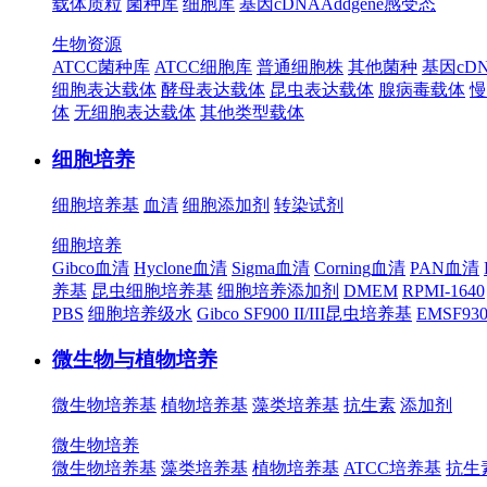
载体质粒
菌种库
细胞库
基因cDNA
Addgene
感受态
生物资源
ATCC菌种库
ATCC细胞库
普通细胞株
其他菌种
基因cD
细胞表达载体
酵母表达载体
昆虫表达载体
腺病毒载体
慢
体
无细胞表达载体
其他类型载体
细胞培养
细胞培养基
血清
细胞添加剂
转染试剂
细胞培养
Gibco血清
Hyclone血清
Sigma血清
Corning血清
PAN血清
养基
昆虫细胞培养基
细胞培养添加剂
DMEM
RPMI-1640
PBS
细胞培养级水
Gibco SF900 II/III昆虫培养基
EMSF9
微生物与植物培养
微生物培养基
植物培养基
藻类培养基
抗生素
添加剂
微生物培养
微生物培养基
藻类培养基
植物培养基
ATCC培养基
抗生