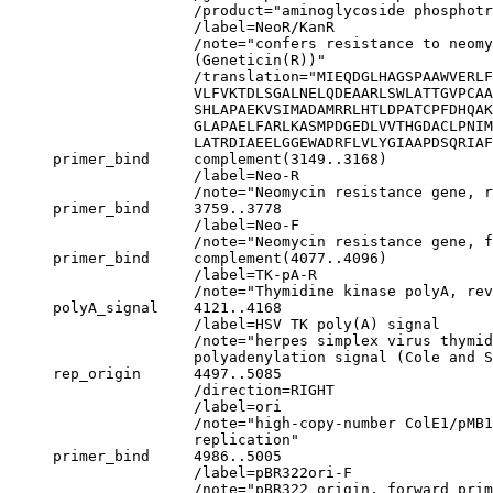
                     /product="aminoglycoside phosphotr
                     /label=NeoR/KanR

                     /note="confers resistance to neom
                     (Geneticin(R))"

                     /translation="MIEQDGLHAGSPAAWVERLF
                     VLFVKTDLSGALNELQDEAARLSWLATTGVPCAA
                     SHLAPAEKVSIMADAMRRLHTLDPATCPFDHQAK
                     GLAPAELFARLKASMPDGEDLVVTHGDACLPNIM
                     LATRDIAEELGGEWADRFLVLYGIAAPDSQRIAF
     primer_bind     complement(3149..3168)

                     /label=Neo-R

                     /note="Neomycin resistance gene, r
     primer_bind     3759..3778

                     /label=Neo-F

                     /note="Neomycin resistance gene, f
     primer_bind     complement(4077..4096)

                     /label=TK-pA-R

                     /note="Thymidine kinase polyA, rev
     polyA_signal    4121..4168

                     /label=HSV TK poly(A) signal

                     /note="herpes simplex virus thymid
                     polyadenylation signal (Cole and S
     rep_origin      4497..5085

                     /direction=RIGHT

                     /label=ori

                     /note="high-copy-number ColE1/pMB1
                     replication"

     primer_bind     4986..5005

                     /label=pBR322ori-F

                     /note="pBR322 origin, forward prim