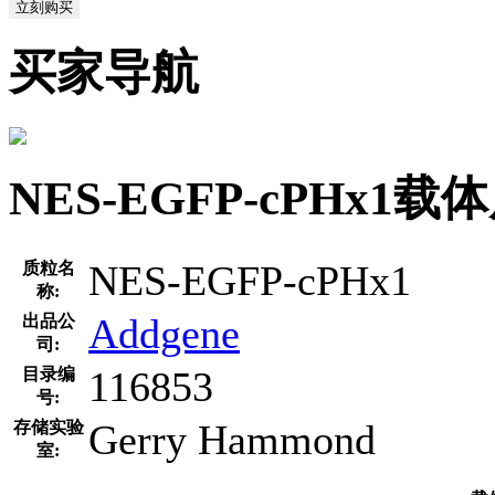
立刻购买
买家导航
NES-EGFP-cPHx
NES-EGFP-cPHx1
质粒名
称:
Addgene
出品公
司:
116853
目录编
号:
Gerry Hammond
存储实验
室: