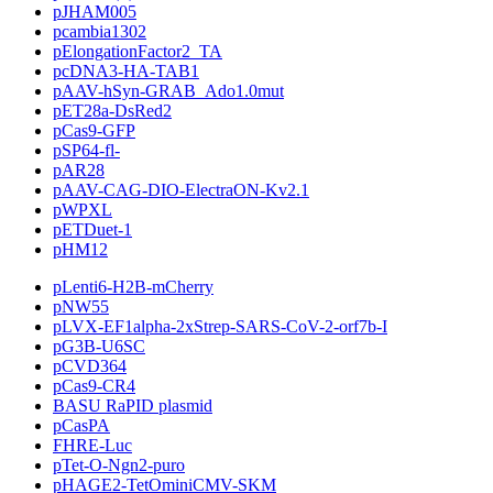
pJHAM005
pcambia1302
pElongationFactor2_TA
pcDNA3-HA-TAB1
pAAV-hSyn-GRAB_Ado1.0mut
pET28a-DsRed2
pCas9-GFP
pSP64-fl-
pAR28
pAAV-CAG-DIO-ElectraON-Kv2.1
pWPXL
pETDuet-1
pHM12
pLenti6-H2B-mCherry
pNW55
pLVX-EF1alpha-2xStrep-SARS-CoV-2-orf7b-I
pG3B-U6SC
pCVD364
pCas9-CR4
BASU RaPID plasmid
pCasPA
FHRE-Luc
pTet-O-Ngn2-puro
pHAGE2-TetOminiCMV-SKM