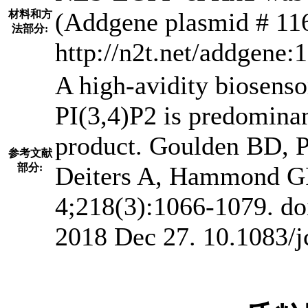
(Addgene plasmid # 11
材料和方
法部分:
http://n2t.net/addgen
A high-avidity biosens
PI(3,4)P2 is predominan
product. Goulden BD, P
参考文献
部分:
Deiters A, Hammond GR
4;218(3):1066-1079. do
2018 Dec 27. 10.1083