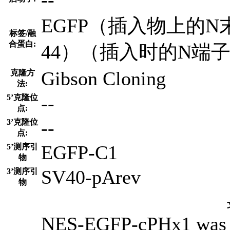
EGFP（插入物上的N末端）
标签/融
合蛋白:
44）（插入时的N端
Gibson Cloning
克隆方
法:
--
5’克隆位
点:
--
3’克隆位
点:
EGFP-C1
5’测序引
物
SV40-pArev
3’测序引
物
NES-EGFP-cPHx1 was a