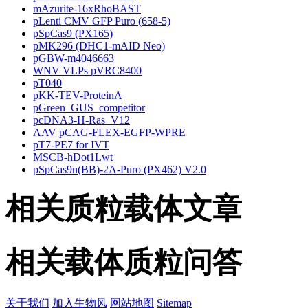
mAzurite-16xRhoBAST
pLenti CMV GFP Puro (658-5)
pSpCas9 (PX165)
pMK296 (DHC1-mAID Neo)
pGBW-m4046663
WNV VLPs pVRC8400
pT040
pKK-TEV-ProteinA
pGreen_GUS_competitor
pcDNA3-H-Ras_V12
AAV pCAG-FLEX-EGFP-WPRE
pT7-PE7 for IVT
MSCB-hDot1Lwt
pSpCas9n(BB)-2A-Puro (PX462) V2.0
相关质粒载体文章
相关载体质粒问答
关于我们
加入生物风
网站地图
Sitemap