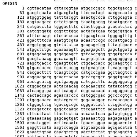
ORIGIN

        1 cgttacataa cttacggtaa atggcccgcc tggctgaccg c
       61 gacgtcaata atgacgtatg ttcccatagt aacgccaata g
      121 atgggtggag tatttacggt aaactgccca cttggcagta c
      181 aagtacgccc cctattgacg tcaatgacgg taaatggccc g
      241 catgacctta tgggactttc ctacttggca gtacatctac g
      301 catggtgatg cggttttggc agtacatcaa tgggcgtgga t
      361 atttccaagt ctccacccca ttgacgtcaa tgggagtttg t
      421 ggactttcca aaatgtcgta acaactccgc cccattgacg c
      481 acggtgggag gtctatataa gcagagctgg tttagtgaac c
      541 atggctctgc agaaaaagtt ggaagagctt gagctggatg a
      601 gtgagcaagg gcgaggagct gttcaccggg gtggtgccca t
      661 gacgtaaacg gccacaagtt cagcgtgtcc ggcgagggcg a
      721 aagctgaccc tgaagttcat ctgcaccacc ggcaagctgc c
      781 gtgaccaccc tgacctacgg cgtgcagtgc ttcagccgct a
      841 cacgacttct tcaagtccgc catgcccgaa ggctacgtcc a
      901 aaggacgacg gcaactacaa gacccgcgcc gaggtgaagt t
      961 aaccgcatcg agctgaaggg catcgacttc aaggaggacg g
     1021 ctggagtaca actacaacag ccacaacgtc tatatcatgg c
     1081 atcaaggtga acttcaagat ccgccacaac atcgaggacg g
     1141 cactaccagc agaacacccc catcggcgac ggccccgtgc t
     1201 ctgagcaccc agtccgccct gagcaaagac cccaacgaga a
     1261 ctggagttcg tgaccgccgc cgggatcact ctcggcatgg a
     1321 ctcagatctc gagctcaagc ttcgaattct agaaataatc t
     1381 cttccttact ttactcctaa accacctcaa gatagtgcgg t
     1441 gtaaaacaag gagcagtgat gaaaaactgg aagagaagat a
     1501 acaataggct acttcaaatc tgaactggaa aaggaacctc t
     1561 gaggttcata aagtccagga atgtaagcaa agcgacataa t
     1621 gaaattgtaa caacgtctcg aactttctat gtgcaggctg a
     1681 agttggatta aagcagtctc tggcgccatt gtagcacagc g