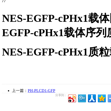
//

NES-EGFP-cPHx1
EGFP-cPHx1载体
NES-EGFP-cPHx
上一篇：
PH-PLCD1-GFP
分享到：