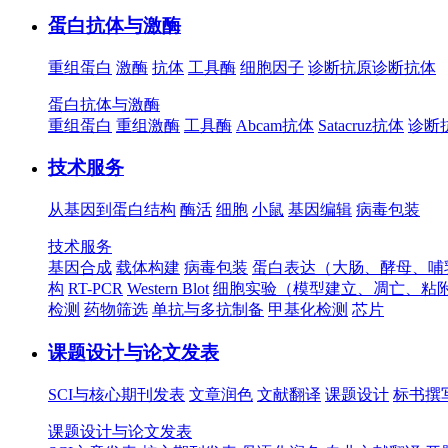
蛋白抗体与激酶
重组蛋白
激酶
抗体
工具酶
细胞因子
诊断抗原
诊断抗体
蛋白抗体与激酶
重组蛋白
重组激酶
工具酶
Abcam抗体
Satacruz抗体
诊断
技术服务
从基因到蛋白结构
酶活
细胞
小鼠
基因编辑
病毒包装
技术服务
基因合成
载体构建
病毒包装
蛋白表达（大肠、酵母、哺
构
RT-PCR
Western Blot
细胞实验（模型建立、凋亡、粘
检测
药物筛选
单抗与多抗制备
甲基化检测
芯片
课题设计与论文发表
SCI与核心期刊发表
文章润色
文献翻译
课题设计
标书撰
课题设计与论文发表