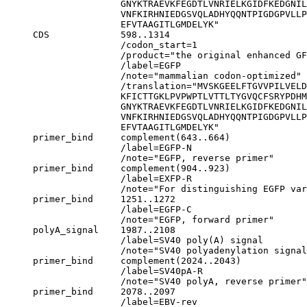
                     GNYKTRAEVKFEGDTLVNRIELKGIDFKEDGNIL
                     VNFKIRHNIEDGSVQLADHYQQNTPIGDGPVLLP
                     EFVTAAGITLGMDELYK"

     CDS             598..1314

                     /codon_start=1

                     /product="the original enhanced GF
                     /label=EGFP

                     /note="mammalian codon-optimized"

                     /translation="MVSKGEELFTGVVPILVELD
                     KFICTTGKLPVPWPTLVTTLTYGVQCFSRYPDHM
                     GNYKTRAEVKFEGDTLVNRIELKGIDFKEDGNIL
                     VNFKIRHNIEDGSVQLADHYQQNTPIGDGPVLLP
                     EFVTAAGITLGMDELYK"

     primer_bind     complement(643..664)

                     /label=EGFP-N

                     /note="EGFP, reverse primer"

     primer_bind     complement(904..923)

                     /label=EXFP-R

                     /note="For distinguishing EGFP var
     primer_bind     1251..1272

                     /label=EGFP-C

                     /note="EGFP, forward primer"

     polyA_signal    1987..2108

                     /label=SV40 poly(A) signal

                     /note="SV40 polyadenylation signal
     primer_bind     complement(2024..2043)

                     /label=SV40pA-R

                     /note="SV40 polyA, reverse primer"

     primer_bind     2078..2097

                     /label=EBV-rev
