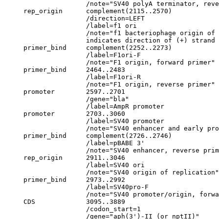
                     /note="SV40 polyA terminator, reve
     rep_origin      complement(2115..2570)

                     /direction=LEFT

                     /label=f1 ori

                     /note="f1 bacteriophage origin of 
                     indicates direction of (+) strand 
     primer_bind     complement(2252..2273)

                     /label=F1ori-F

                     /note="F1 origin, forward primer"

     primer_bind     2464..2483

                     /label=F1ori-R

                     /note="F1 origin, reverse primer"

     promoter        2597..2701

                     /gene="bla"

                     /label=AmpR promoter

     promoter        2703..3060

                     /label=SV40 promoter

                     /note="SV40 enhancer and early pro
     primer_bind     complement(2726..2746)

                     /label=pBABE 3'

                     /note="SV40 enhancer, reverse prim
     rep_origin      2911..3046

                     /label=SV40 ori

                     /note="SV40 origin of replication"

     primer_bind     2973..2992

                     /label=SV40pro-F

                     /note="SV40 promoter/origin, forwa
     CDS             3095..3889

                     /codon_start=1

                     /gene="aph(3')-II (or nptII)"
