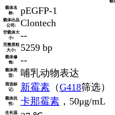
载
pEGFP-1
载体名
称:
Clontech
载体出品
公司:
--
空载体大
小:
5259 bp
完整质粒
大小:
--
载体修
饰:
哺乳动物表达
载体类
型:
新霉素
（
G418
筛选）
筛选标
记:
卡那霉素
，50μg/mL
载体抗
性:
生长温