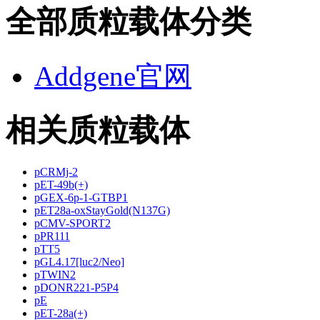
全部质粒载体分类
Addgene官网
相关质粒载体
pCRMj-2
pET-49b(+)
pGEX-6p-1-GTBP1
pET28a-oxStayGold(N137G)
pCMV-SPORT2
pPR111
pTT5
pGL4.17[luc2/Neo]
pTWIN2
pDONR221-P5P4
pE
pET-28a(+)