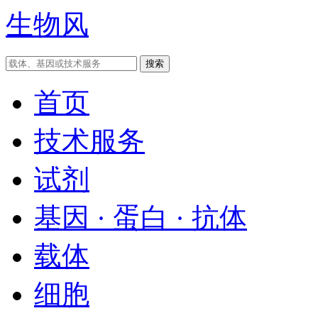
生物风
首页
技术服务
试剂
基因 · 蛋白 · 抗体
载体
细胞