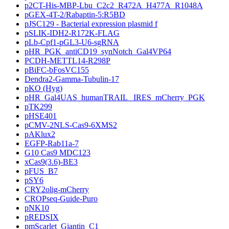
p2CT-His-MBP-Lbu_C2c2_R472A_H477A_R1048A
pGEX-4T-2/Rabaptin-5:R5BD
pJSC129 - Bacterial expression plasmid f
pSLIK-IDH2-R172K-FLAG
pLb-Cpf1-pGL3-U6-sgRNA
pHR_PGK_antiCD19_synNotch_Gal4VP64
PCDH-METTL14-R298P
pBiFC-bFosVC155
Dendra2-Gamma-Tubulin-17
pKO (Hyg)
pHR_Gal4UAS_humanTRAIL _IRES_mCherry_PGK
pTK299
pHSE401
pCMV-2NLS-Cas9-6XMS2
pAKlux2
EGFP-Rab11a-7
G10 Cas9 MDC123
xCas9(3.6)-BE3
pFUS_B7
pSY6
CRY2olig-mCherry
CROPseq-Guide-Puro
pNK10
pREDSIX
pmScarlet_Giantin_C1