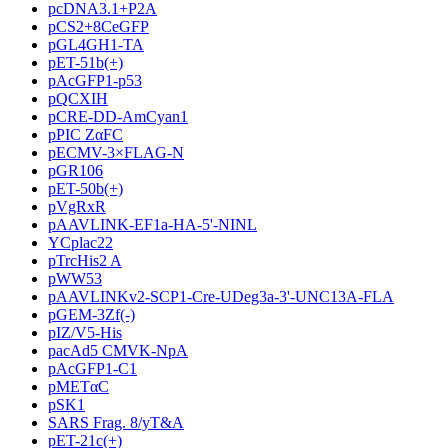
pcDNA3.1+P2A
pCS2+8CeGFP
pGL4GH1-TA
pET-51b(+)
pAcGFP1-p53
pQCXIH
pCRE-DD-AmCyan1
pPIC ZαFC
pECMV-3×FLAG-N
pGR106
pET-50b(+)
pVgRxR
pAAVLINK-EF1a-HA-5'-NINL
YCplac22
pTrcHis2 A
pWW53
pAAVLINKv2-SCP1-Cre-UDeg3a-3'-UNC13A-FLA
pGEM-3Zf(-)
pIZ/V5-His
pacAd5 CMVK-NpA
pAcGFP1-C1
pMETαC
pSK1
SARS Frag. 8/yT&A
pET-21c(+)