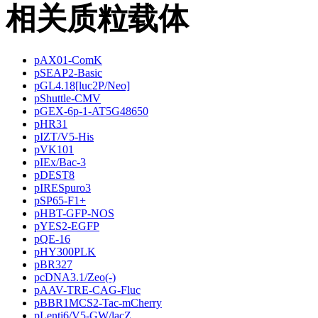
相关质粒载体
pAX01-ComK
pSEAP2-Basic
pGL4.18[luc2P/Neo]
pShuttle-CMV
pGEX-6p-1-AT5G48650
pHR31
pIZT/V5-His
pVK101
pIEx/Bac-3
pDEST8
pIRESpuro3
pSP65-F1+
pHBT-GFP-NOS
pYES2-EGFP
pQE-16
pHY300PLK
pBR327
pcDNA3.1/Zeo(-)
pAAV-TRE-CAG-Fluc
pBBR1MCS2-Tac-mCherry
pLenti6/V5-GW/lacZ