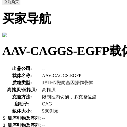
立刻购买
买家导航
AAV-CAGGS-EGF
出品公司:
--
载体名称:
AAV-CAGGS-EGFP
质粒类型:
TALEN靶向基因操作载体
高拷贝/低拷贝:
高拷贝
克隆方法:
限制性内切酶，多克隆位点
启动子:
CAG
载体大小:
9809 bp
5' 测序引物及序列:
--
3' 测序引物及序列:
--