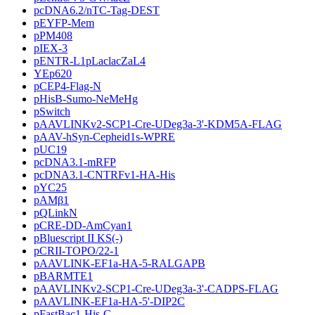
pcDNA6.2/nTC-Tag-DEST
pEYFP-Mem
pPM408
pIEX-3
pENTR-L1pLaclacZaL4
YEp620
pCEP4-Flag-N
pHisB-Sumo-NeMeHg
pSwitch
pAAVLINKv2-SCP1-Cre-UDeg3a-3'-KDM5A-FLAG
pAAV-hSyn-Cepheid1s-WPRE
pUC19
pcDNA3.1-mRFP
pcDNA3.1-CNTRFv1-HA-His
pYC25
pAMβ1
pQLinkN
pCRE-DD-AmCyan1
pBluescript II KS(-)
pCRII-TOPO/22-1
pAAVLINK-EF1a-HA-5-RALGAPB
pBARMTE1
pAAVLINKv2-SCP1-Cre-UDeg3a-3'-CADPS-FLAG
pAAVLINK-EF1a-HA-5'-DIP2C
pFastBac1-His-C