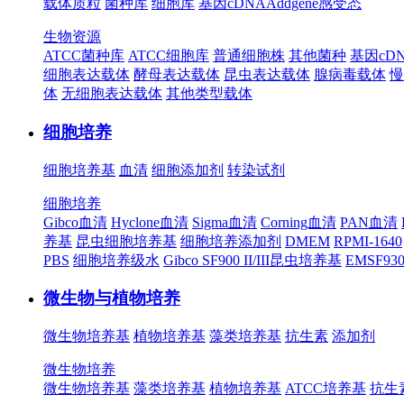
载体质粒
菌种库
细胞库
基因cDNA
Addgene
感受态
生物资源
ATCC菌种库
ATCC细胞库
普通细胞株
其他菌种
基因cD
细胞表达载体
酵母表达载体
昆虫表达载体
腺病毒载体
慢
体
无细胞表达载体
其他类型载体
细胞培养
细胞培养基
血清
细胞添加剂
转染试剂
细胞培养
Gibco血清
Hyclone血清
Sigma血清
Corning血清
PAN血清
养基
昆虫细胞培养基
细胞培养添加剂
DMEM
RPMI-1640
PBS
细胞培养级水
Gibco SF900 II/III昆虫培养基
EMSF9
微生物与植物培养
微生物培养基
植物培养基
藻类培养基
抗生素
添加剂
微生物培养
微生物培养基
藻类培养基
植物培养基
ATCC培养基
抗生