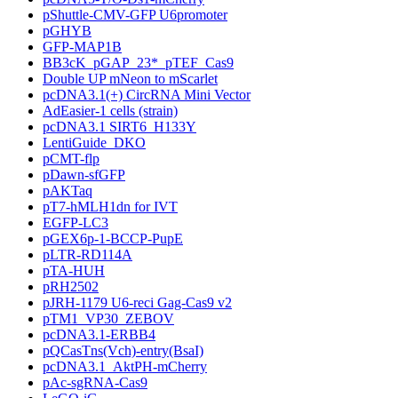
pShuttle-CMV-GFP U6promoter
pGHYB
GFP-MAP1B
BB3cK_pGAP_23*_pTEF_Cas9
Double UP mNeon to mScarlet
pcDNA3.1(+) CircRNA Mini Vector
AdEasier-1 cells (strain)
pcDNA3.1 SIRT6_H133Y
LentiGuide_DKO
pCMT-flp
pDawn-sfGFP
pAKTaq
pT7-hMLH1dn for IVT
EGFP-LC3
pGEX6p-1-BCCP-PupE
pLTR-RD114A
pTA-HUH
pRH2502
pJRH-1179 U6-reci Gag-Cas9 v2
pTM1_VP30_ZEBOV
pcDNA3.1-ERBB4
pQCasTns(Vch)-entry(BsaI)
pcDNA3.1_AktPH-mCherry
pAc-sgRNA-Cas9