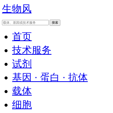
生物风
首页
技术服务
试剂
基因 · 蛋白 · 抗体
载体
细胞