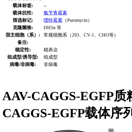
载体标签:
--
载体抗性:
氨苄青霉素
筛选标记:
嘌呤霉素
（Puromycin）
克隆菌株:
DH5α 等
宿主细胞（系）:
常规细胞系（293、CV-1、CHO等）
备注:
稳定性:
稳表达
组成型/诱导型:
组成型
病毒/非病毒:
非病毒
AAV-CAGGS-EGF
CAGGS-EGFP载