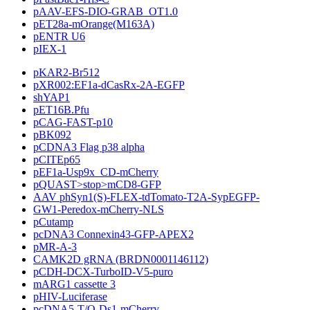
pAAV-EFS-DIO-GRAB_OT1.0
pET28a-mOrange(M163A)
pENTR U6
pIEX-1
pKAR2-Br512
pXR002:EF1a-dCasRx-2A-EGFP
shYAP1
pET16B.Pfu
pCAG-FAST-p10
pBK092
pCDNA3 Flag p38 alpha
pCITEp65
pEF1a-Usp9x_CD-mCherry
pQUAST>stop>mCD8-GFP
AAV phSyn1(S)-FLEX-tdTomato-T2A-SypEGFP-
GW1-Peredox-mCherry-NLS
pCutamp
pcDNA3 Connexin43-GFP-APEX2
pMR-A-3
CAMK2D gRNA (BRDN0001146112)
pCDH-DCX-TurboID-V5-puro
mARG1 cassette 3
pHIV-Luciferase
pcDNA5-T/O-Ds1-mCherry