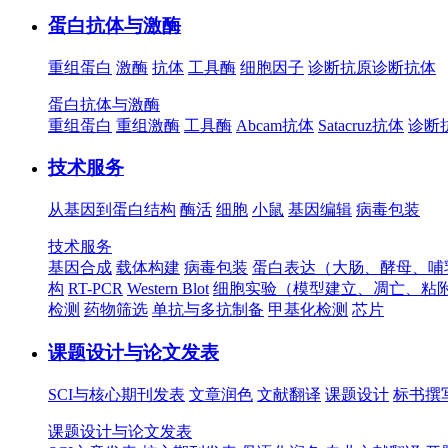
蛋白抗体与激酶
重组蛋白
激酶
抗体
工具酶
细胞因子
诊断抗原
诊断抗体
蛋白抗体与激酶
重组蛋白
重组激酶
工具酶
Abcam抗体
Satacruz抗体
诊断
技术服务
从基因到蛋白结构
酶活
细胞
小鼠
基因编辑
病毒包装
技术服务
基因合成
载体构建
病毒包装
蛋白表达（大肠、酵母、哺
构
RT-PCR
Western Blot
细胞实验（模型建立、凋亡、粘
检测
药物筛选
单抗与多抗制备
甲基化检测
芯片
课题设计与论文发表
SCI与核心期刊发表
文章润色
文献翻译
课题设计
标书撰
课题设计与论文发表