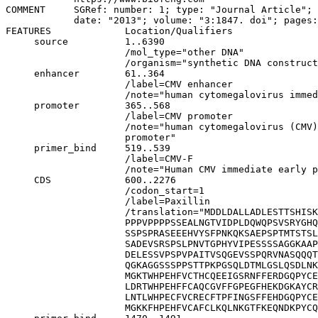
COMMENT     SGRef: number: 1; type: "Journal Article"; 
            date: "2013"; volume: "3:1847. doi"; pages:
FEATURES             Location/Qualifiers

     source          1..6390

                     /mol_type="other DNA"

                     /organism="synthetic DNA construct
     enhancer        61..364

                     /label=CMV enhancer

                     /note="human cytomegalovirus immed
     promoter        365..568

                     /label=CMV promoter

                     /note="human cytomegalovirus (CMV)
                     promoter"

     primer_bind     519..539

                     /label=CMV-F

                     /note="Human CMV immediate early p
     CDS             600..2276

                     /codon_start=1

                     /label=Paxillin

                     /translation="MDDLDALLADLESTTSHISK
                     PPPVPPPPSSEALNGTVIDPLDQWQPSVSRYGHQ
                     SSPSPRASEEEHVYSFPNKQKSAEPSPTMTSTSL
                     SADEVSRSPSLPNVTGPHYVIPESSSSAGGKAAP
                     DELESSVPSPVPAITVSQGEVSSPQRVNASQQQT
                     QGKAGGSSSPPSTTPKPGSQLDTMLGSLQSDLNK
                     MGKTWHPEHFVCTHCQEEIGSRNFFERDGQPYCE
                     LDRTWHPEHFFCAQCGVFFGPEGFHEKDGKAYCR
                     LNTLWHPECFVCRECFTPFINGSFFEHDGQPYCE
                     MGKKFHPEHFVCAFCLKQLNKGTFKEQNDKPYCQ