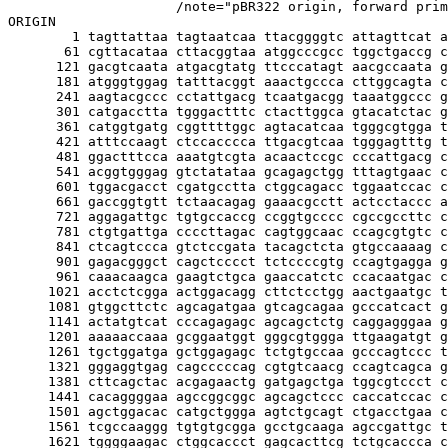
                     /note="pBR322 origin, forward prim
ORIGIN

        1 tagttattaa tagtaatcaa ttacggggtc attagttcat a
       61 cgttacataa cttacggtaa atggcccgcc tggctgaccg c
      121 gacgtcaata atgacgtatg ttcccatagt aacgccaata g
      181 atgggtggag tatttacggt aaactgccca cttggcagta c
      241 aagtacgccc cctattgacg tcaatgacgg taaatggccc g
      301 catgacctta tgggactttc ctacttggca gtacatctac g
      361 catggtgatg cggttttggc agtacatcaa tgggcgtgga t
      421 atttccaagt ctccacccca ttgacgtcaa tgggagtttg t
      481 ggactttcca aaatgtcgta acaactccgc cccattgacg c
      541 acggtgggag gtctatataa gcagagctgg tttagtgaac c
      601 tggacgacct cgatgcctta ctggcagacc tggaatccac c
      661 gaccggtgtt tctaacagag gaaacgcctt actcctaccc a
      721 aggagattgc tgtgccaccg ccggtgcccc cgccgccttc c
      781 ctgtgattga ccccttagac cagtggcaac ccagcgtgtc c
      841 ctcagtccca gtctccgata tacagctcta gtgccaaaag c
      901 gagacgggct cagctcccct tctccccgtg ccagtgagga g
      961 caaacaagca gaagtctgca gaaccatctc ccacaatgac c
     1021 acctctcgga actggacagg cttctcctgg aactgaatgc t
     1081 gtggcttctc agcagatgaa gtcagcagaa gcccatcact g
     1141 actatgtcat cccagagagc agcagctctg caggagggaa g
     1201 aaaaaccaaa gcggaatggt gggcgtggga ttgaagatgt g
     1261 tgctggatga gctggagagc tctgtgccaa gcccagtccc t
     1321 gggaggtgag cagcccccag cgtgtcaacg ccagtcagca g
     1381 cttcagctac acgagaactg gatgagctga tggcgtccct c
     1441 cacaggggaa agccggcggc agcagctccc caccatccac c
     1501 agctggacac catgctggga agtctgcagt ctgacctgaa c
     1561 tcgccaaggg tgtgtgcgga gcctgcaaga agccgattgc t
     1621 tggggaagac ctggcaccct gagcacttcg tctgcaccca c