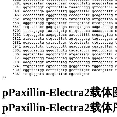
     5281 gagacaatac cggaaggaac ccgcgctatg acggcaataa a
     5341 ggtgttgggt cgtttgttca taaacgcggg gttcggtccc a
     5401 accccaccga gaccccattg gggccaatac gcccgcgttt c
     5461 cccccaagtt cgggtgaagg cccagggctc gcagccaacg t
     5521 atagcctcag gttactcata tatactttag attgatttaa a
     5581 aggatctagg tgaagatcct ttttgataat ctcatgacca a
     5641 tcgttccact gagcgtcaga ccccgtagaa aagatcaaag g
     5701 tttctgcgcg taatctgctg cttgcaaaca aaaaaaccac c
     5761 ttgccggatc aagagctacc aactcttttt ccgaaggtaa c
     5821 ataccaaata ctgtccttct agtgtagccg tagttaggcc a
     5881 gcaccgccta catacctcgc tctgctaatc ctgttaccag t
     5941 aagtcgtgtc ttaccgggtt ggactcaaga cgatagttac c
     6001 ggctgaacgg ggggttcgtg cacacagccc agcttggagc g
     6061 agatacctac agcgtgagct atgagaaagc gccacgcttc c
     6121 aggtatccgg taagcggcag ggtcggaaca ggagagcgca c
     6181 aacgcctggt atctttatag tcctgtcggg tttcgccacc t
     6241 ttgtgatgct cgtcaggggg gcggagccta tggaaaaacg c
     6301 cggttcctgg ccttttgctg gccttttgct cacatgttct t
     6361 tctgtggata accgtattac cgccatgcat

pPaxillin-Electr
pPaxillin-Elect