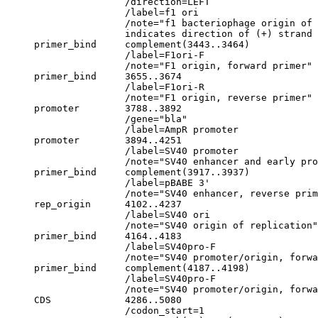
                     /direction=LEFT

                     /label=f1 ori

                     /note="f1 bacteriophage origin of 
                     indicates direction of (+) strand 
     primer_bind     complement(3443..3464)

                     /label=F1ori-F

                     /note="F1 origin, forward primer"

     primer_bind     3655..3674

                     /label=F1ori-R

                     /note="F1 origin, reverse primer"

     promoter        3788..3892

                     /gene="bla"

                     /label=AmpR promoter

     promoter        3894..4251

                     /label=SV40 promoter

                     /note="SV40 enhancer and early pro
     primer_bind     complement(3917..3937)

                     /label=pBABE 3'

                     /note="SV40 enhancer, reverse prim
     rep_origin      4102..4237

                     /label=SV40 ori

                     /note="SV40 origin of replication"

     primer_bind     4164..4183

                     /label=SV40pro-F

                     /note="SV40 promoter/origin, forwa
     primer_bind     complement(4187..4198)

                     /label=SV40pro-F

                     /note="SV40 promoter/origin, forwa
     CDS             4286..5080

                     /codon_start=1
