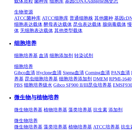
载体质粒
菌种库
细胞库
基因cDNA
Addgene
感受态
生物资源
ATCC菌种库
ATCC细胞库
普通细胞株
其他菌种
基因cD
细胞表达载体
酵母表达载体
昆虫表达载体
腺病毒载体
慢
体
无细胞表达载体
其他类型载体
细胞培养
细胞培养基
血清
细胞添加剂
转染试剂
细胞培养
Gibco血清
Hyclone血清
Sigma血清
Corning血清
PAN血清
养基
昆虫细胞培养基
细胞培养添加剂
DMEM
RPMI-1640
PBS
细胞培养级水
Gibco SF900 II/III昆虫培养基
EMSF9
微生物与植物培养
微生物培养基
植物培养基
藻类培养基
抗生素
添加剂
微生物培养
微生物培养基
藻类培养基
植物培养基
ATCC培养基
抗生