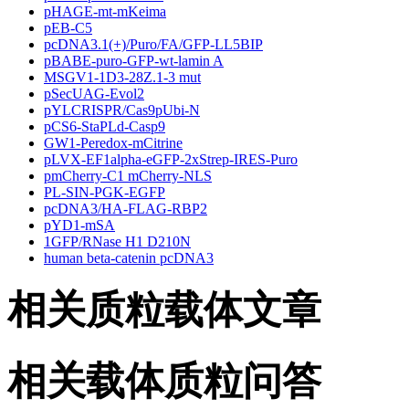
pHAGE-mt-mKeima
pEB-C5
pcDNA3.1(+)/Puro/FA/GFP-LL5BIP
pBABE-puro-GFP-wt-lamin A
MSGV1-1D3-28Z.1-3 mut
pSecUAG-Evol2
pYLCRISPR/Cas9pUbi-N
pCS6-StaPLd-Casp9
GW1-Peredox-mCitrine
pLVX-EF1alpha-eGFP-2xStrep-IRES-Puro
pmCherry-C1 mCherry-NLS
PL-SIN-PGK-EGFP
pcDNA3/HA-FLAG-RBP2
pYD1-mSA
1GFP/RNase H1 D210N
human beta-catenin pcDNA3
相关质粒载体文章
相关载体质粒问答