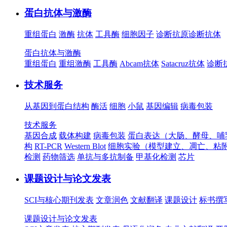
蛋白抗体与激酶
重组蛋白
激酶
抗体
工具酶
细胞因子
诊断抗原
诊断抗体
蛋白抗体与激酶
重组蛋白
重组激酶
工具酶
Abcam抗体
Satacruz抗体
诊断
技术服务
从基因到蛋白结构
酶活
细胞
小鼠
基因编辑
病毒包装
技术服务
基因合成
载体构建
病毒包装
蛋白表达（大肠、酵母、哺
构
RT-PCR
Western Blot
细胞实验（模型建立、凋亡、粘
检测
药物筛选
单抗与多抗制备
甲基化检测
芯片
课题设计与论文发表
SCI与核心期刊发表
文章润色
文献翻译
课题设计
标书撰
课题设计与论文发表