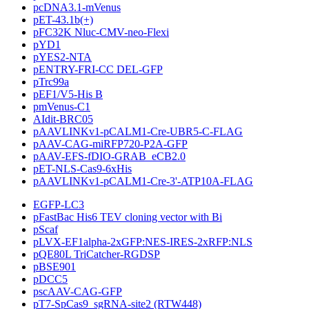
pcDNA3.1-mVenus
pET-43.1b(+)
pFC32K Nluc-CMV-neo-Flexi
pYD1
pYES2-NTA
pENTRY-FRI-CC DEL-GFP
pTrc99a
pEF1/V5-His B
pmVenus-C1
AIdit-BRC05
pAAVLINKv1-pCALM1-Cre-UBR5-C-FLAG
pAAV-CAG-miRFP720-P2A-GFP
pAAV-EFS-fDIO-GRAB_eCB2.0
pET-NLS-Cas9-6xHis
pAAVLINKv1-pCALM1-Cre-3'-ATP10A-FLAG
EGFP-LC3
pFastBac His6 TEV cloning vector with Bi
pScaf
pLVX-EF1alpha-2xGFP:NES-IRES-2xRFP:NLS
pQE80L TriCatcher-RGDSP
pBSE901
pDCC5
pscAAV-CAG-GFP
pT7-SpCas9_sgRNA-site2 (RTW448)