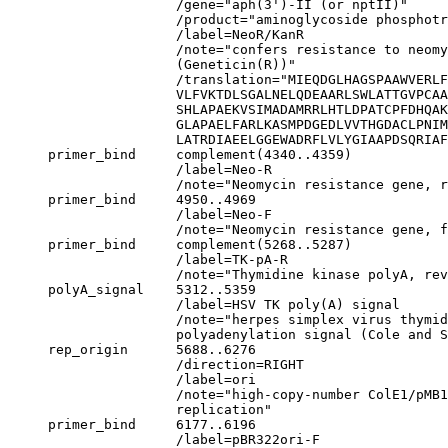
                     /gene="aph(3')-II (or nptII)"

                     /product="aminoglycoside phosphotr
                     /label=NeoR/KanR

                     /note="confers resistance to neom
                     (Geneticin(R))"

                     /translation="MIEQDGLHAGSPAAWVERLF
                     VLFVKTDLSGALNELQDEAARLSWLATTGVPCAA
                     SHLAPAEKVSIMADAMRRLHTLDPATCPFDHQAK
                     GLAPAELFARLKASMPDGEDLVVTHGDACLPNIM
                     LATRDIAEELGGEWADRFLVLYGIAAPDSQRIAF
     primer_bind     complement(4340..4359)

                     /label=Neo-R

                     /note="Neomycin resistance gene, r
     primer_bind     4950..4969

                     /label=Neo-F

                     /note="Neomycin resistance gene, f
     primer_bind     complement(5268..5287)

                     /label=TK-pA-R

                     /note="Thymidine kinase polyA, rev
     polyA_signal    5312..5359

                     /label=HSV TK poly(A) signal

                     /note="herpes simplex virus thymid
                     polyadenylation signal (Cole and S
     rep_origin      5688..6276

                     /direction=RIGHT

                     /label=ori

                     /note="high-copy-number ColE1/pMB1
                     replication"

     primer_bind     6177..6196

                     /label=pBR322ori-F
