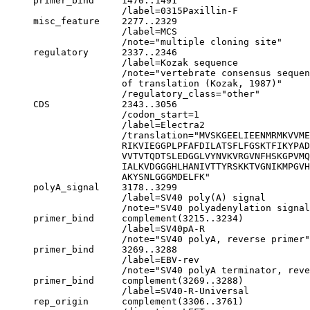
     primer_bind     1470..1491

                     /label=0315Paxillin-F

     misc_feature    2277..2329

                     /label=MCS

                     /note="multiple cloning site"

     regulatory      2337..2346

                     /label=Kozak sequence

                     /note="vertebrate consensus sequen
                     of translation (Kozak, 1987)"

                     /regulatory_class="other"

     CDS             2343..3056

                     /codon_start=1

                     /label=Electra2

                     /translation="MVSKGEELIEENMRMKVVME
                     RIKVIEGGPLPFAFDILATSFLFGSKTFIKYPAD
                     VVTVTQDTSLEDGGLVYNVKVRGVNFHSKGPVMQ
                     IALKVDGGGHLHANIVTTYRSKKTVGNIKMPGVH
                     AKYSNLGGGMDELFK"

     polyA_signal    3178..3299

                     /label=SV40 poly(A) signal

                     /note="SV40 polyadenylation signal
     primer_bind     complement(3215..3234)

                     /label=SV40pA-R

                     /note="SV40 polyA, reverse primer"

     primer_bind     3269..3288

                     /label=EBV-rev

                     /note="SV40 polyA terminator, reve
     primer_bind     complement(3269..3288)

                     /label=SV40-R-Universal

     rep_origin      complement(3306..3761)
