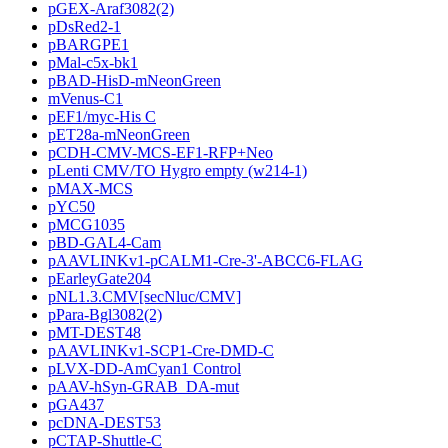
pGEX-Araf3082(2)
pDsRed2-1
pBARGPE1
pMal-c5x-bk1
pBAD-HisD-mNeonGreen
mVenus-C1
pEF1/myc-His C
pET28a-mNeonGreen
pCDH-CMV-MCS-EF1-RFP+Neo
pLenti CMV/TO Hygro empty (w214-1)
pMAX-MCS
pYC50
pMCG1035
pBD-GAL4-Cam
pAAVLINKv1-pCALM1-Cre-3'-ABCC6-FLAG
pEarleyGate204
pNL1.3.CMV[secNluc/CMV]
pPara-Bgl3082(2)
pMT-DEST48
pAAVLINKv1-SCP1-Cre-DMD-C
pLVX-DD-AmCyan1 Control
pAAV-hSyn-GRAB_DA-mut
pGA437
pcDNA-DEST53
pCTAP-Shuttle-C