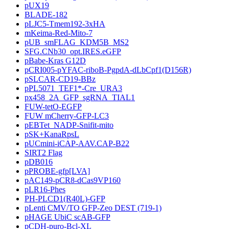
pUX19
BLADE-182
pLJC5-Tmem192-3xHA
mKeima-Red-Mito-7
pUB_smFLAG_KDM5B_MS2
SFG.CNb30_opt.IRES.eGFP
pBabe-Kras G12D
pCRI005-pYFAC-riboB-PgpdA-dLbCpf1(D156R)
pSLCAR-CD19-BBz
pPL5071_TEF1*-Cre_URA3
px458_2A_GFP_sgRNA_TIAL1
FUW-tetO-EGFP
FUW mCherry-GFP-LC3
pEBTet_NADP-Snifit-mito
pSK+KanaRpsL
pUCmini-iCAP-AAV.CAP-B22
SIRT2 Flag
pDB016
pPROBE-gfp[LVA]
pAC149-pCR8-dCas9VP160
pLR16-Phes
PH-PLCD1(R40L)-GFP
pLenti CMV/TO GFP-Zeo DEST (719-1)
pHAGE UbiC scAB-GFP
pCDH-puro-Bcl-XL