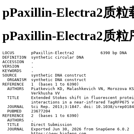
pPaxillin-Electra
pPaxillin-Electr
LOCUS       pPaxillin-Electra2           6390 bp DNA   
DEFINITION  synthetic circular DNA

ACCESSION   .

VERSION     .

KEYWORDS    .

SOURCE      synthetic DNA construct

  ORGANISM  synthetic DNA construct

REFERENCE   1  (bases 1 to 6390)

  AUTHORS   Piatkevich KD, Malashkevich VN, Morozova KS
            Verkhusha VV

  TITLE     Extended Stokes shift in fluorescent protei
            interactions in a near-infrared TagRFP675 v
  JOURNAL   Sci Rep. 2013;3:1847. doi: 10.1038/srep0184
  PUBMED    23677204

REFERENCE   2  (bases 1 to 6390)

  AUTHORS   .

  TITLE     Direct Submission

  JOURNAL   Exported Jun 30, 2026 from SnapGene 6.0.2

            https://www.biofeng.com
