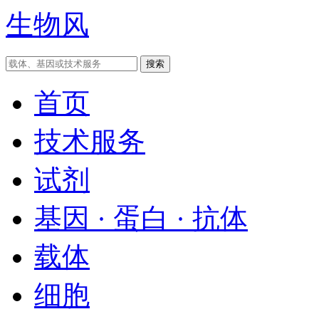
生物风
首页
技术服务
试剂
基因 · 蛋白 · 抗体
载体
细胞