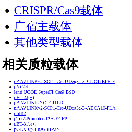
CRISPR/Cas9载体
广宿主载体
其他类型载体
相关质粒载体
pAAVLINKv2-SCP1-Cre-UDeg3a-3'-CDC42BPB-F
pYC44
lenti-UCOE-SuperFI-Cas9-BSD
pET-23(+)
pAAVLINK-NOTCH1-B
pAAVLINKv2-SCP1-Cre-UDeg3a-3'-ABCA10-FLA
pfdB2
pTol2-Promoter-T2A-EGFP
pET-31b(+)
pGEX-6p-1-hsG3BP2b