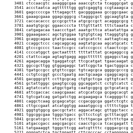
     3481 ctccaacgtc aaagggcgaa aaaccgtcta tcagggcgat g
     3541 accctaatca agttttttgg ggtcgaggtg ccgtaaagca c
     3601 gagcccccga tttagagctt gacggggaaa gccggcgaac g
     3661 gaaagcgaaa ggagcgggcg ctagggcgct ggcaagtgta g
     3721 caccacaccc gccgcgctta atgcgccgct acagggcgcg t
     3781 aaatgtgcgc ggaaccccta tttgtttatt tttctaaata c
     3841 catgagacaa taaccctgat aaatgcttca ataatattga a
     3901 ggaaagaacc agctgtggaa tgtgtgtcag ttagggtgtg g
     3961 gcaggcagaa gtatgcaaag catgcatctc aattagtcag c
     4021 ccaggctccc cagcaggcag aagtatgcaa agcatgcatc t
     4081 gtcccgcccc taactccgcc catcccgccc ctaactccgc c
     4141 ccccatggct gactaatttt ttttatttat gcagaggccg a
     4201 ctattccaga agtagtgagg aggctttttt ggaggcctag g
     4261 agagacagga tgaggatcgt ttcgcatgat tgaacaagat g
     4321 ggccgcttgg gtggagaggc tattcggcta tgactgggca c
     4381 tgatgccgcc gtgttccggc tgtcagcgca ggggcgcccg g
     4441 cctgtccggt gccctgaatg aactgcaaga cgaggcagcg c
     4501 gacgggcgtt ccttgcgcag ctgtgctcga cgttgtcact g
     4561 gctattgggc gaagtgccgg ggcaggatct cctgtcatct c
     4621 agtatccatc atggctgatg caatgcggcg gctgcatacg c
     4681 attcgaccac caagcgaaac atcgcatcga gcgagcacgt a
     4741 tgtcgatcag gatgatctgg acgaagagca tcaggggctc g
     4801 caggctcaag gcgagcatgc ccgacggcga ggatctcgtc g
     4861 cttgccgaat atcatggtgg aaaatggccg cttttctgga t
     4921 gggtgtggcg gaccgctatc aggacatagc gttggctacc c
     4981 tggcggcgaa tgggctgacc gcttcctcgt gctttacggt a
     5041 gcgcatcgcc ttctatcgcc ttcttgacga gttcttctga g
     5101 atgaccgacc aagcgacgcc caacctgcca tcacgagatt t
     5161 tatgaaaggt tgggcttcgg aatcgttttc cgggacgccg g
     5221 ggggatctca tgctggagtt cttcgcccac cctaggggga g